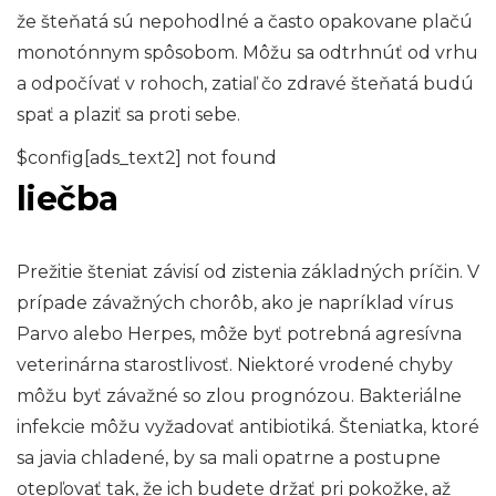
že šteňatá sú nepohodlné a často opakovane plačú
monotónnym spôsobom. Môžu sa odtrhnúť od vrhu
a odpočívať v rohoch, zatiaľ čo zdravé šteňatá budú
spať a plaziť sa proti sebe.
$config[ads_text2] not found
liečba
Prežitie šteniat závisí od zistenia základných príčin. V
prípade závažných chorôb, ako je napríklad vírus
Parvo alebo Herpes, môže byť potrebná agresívna
veterinárna starostlivosť. Niektoré vrodené chyby
môžu byť závažné so zlou prognózou. Bakteriálne
infekcie môžu vyžadovať antibiotiká. Šteniatka, ktoré
sa javia chladené, by sa mali opatrne a postupne
otepľovať tak, že ich budete držať pri pokožke, až