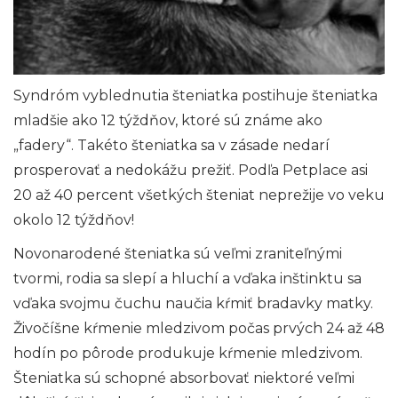
Syndróm vyblednutia šteniatka postihuje šteniatka
mladšie ako 12 týždňov, ktoré sú známe ako
„fadery“. Takéto šteniatka sa v zásade nedarí
prosperovať a nedokážu prežiť. Podľa Petplace asi
20 až 40 percent všetkých šteniat neprežije vo veku
okolo 12 týždňov!
Novonarodené šteniatka sú veľmi zraniteľnými
tvormi, rodia sa slepí a hluchí a vďaka inštinktu sa
vďaka svojmu čuchu naučia kŕmiť bradavky matky.
Živočíšne kŕmenie mledzivom počas prvých 24 až 48
hodín po pôrode produkuje kŕmenie mledzivom.
Šteniatka sú schopné absorbovať niektoré veľmi