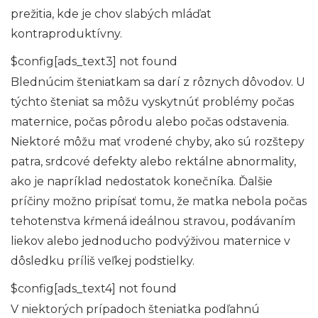
prežitia, kde je chov slabých mláďat
kontraproduktívny.
$config[ads_text3] not found
Blednúcim šteniatkam sa darí z rôznych dôvodov. U
týchto šteniat sa môžu vyskytnúť problémy počas
maternice, počas pôrodu alebo počas odstavenia.
Niektoré môžu mať vrodené chyby, ako sú rozštepy
patra, srdcové defekty alebo rektálne abnormality,
ako je napríklad nedostatok konečníka. Ďalšie
príčiny možno pripísať tomu, že matka nebola počas
tehotenstva kŕmená ideálnou stravou, podávaním
liekov alebo jednoducho podvýživou maternice v
dôsledku príliš veľkej podstielky.
$config[ads_text4] not found
V niektorých prípadoch šteniatka podľahnú