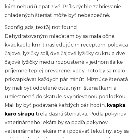
kým nebudú opäť živé. Príliš rýchle zahrievanie
chladených šteniat môže byť nebezpečné.
$config[ads_text3] not found
Dehydratovaným mláďatám by sa mala očné
kvapkadlo kŕmiť nasledujúcim receptom: polovica
čajovej lyžičky soli, dve čajové lyžičky cukru a dve
čajové lyžičky medu rozpustené v jednom šálke
príjemne teplej prevarenej vody. Toto by sa malo
prikvapkávať každých pár minút. Miznúce šteňatá
by mali byť oddelené ostatnými šteniatkami a
umiestnené do škatule s vyhrievanou podložkou.
Mali by byť podávané každých pár hodín,
kvapka
karo sirupu
trela ďasná šteniatka. Podľa pokynov
veterinárneho lekára by sa podľa pokynov
veterinárneho lekára mali podávať tekutiny, aby sa