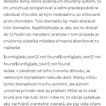
dôležité živiny, ktoré posilnia ich imunitný systém, čo
im umožňuje prosperovať a veľmi pravdepodobne
odolávať chorobe, až kým nedosiahnu sú očkované
proti chorobám. Toto šteniatko by malo dostávať
toto šteniatko. Najdôležitejšie je, aby ste ho dostali
do 12 hodín po narodení, pretože v tom prípade je
vnútorná výstelka mláďaťa schopná absorbovať to
najlepšie.
$config[ads_text2] not found$config[ads_text1] not
found$config[ads_text1] not found
Avšak, v závislosti od toho či onoho dôvodu, sa
niektorým šteniatkam nebude dariť. Matky môžu
týmto šteniatkom trochu pomôcť, ale potom
umožnia prírode viesť jej priebeh. Môže sa to zdať
kruté pre nás ľudí, ktorí robia to, čo občas vyžaduje,
aby zachránili zraniteľné zvieratá, ale psy vidia očami