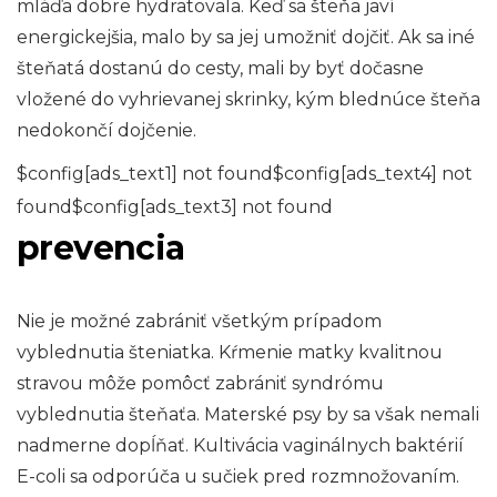
mláďa dobre hydratovala. Keď sa šteňa javí
energickejšia, malo by sa jej umožniť dojčiť. Ak sa iné
šteňatá dostanú do cesty, mali by byť dočasne
vložené do vyhrievanej skrinky, kým blednúce šteňa
nedokončí dojčenie.
$config[ads_text1] not found$config[ads_text4] not
found$config[ads_text3] not found
prevencia
Nie je možné zabrániť všetkým prípadom
vyblednutia šteniatka. Kŕmenie matky kvalitnou
stravou môže pomôcť zabrániť syndrómu
vyblednutia šteňaťa. Materské psy by sa však nemali
nadmerne dopĺňať. Kultivácia vaginálnych baktérií
E-coli sa odporúča u sučiek pred rozmnožovaním.