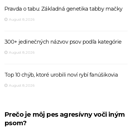
Pravda o tabu: Základná genetika tabby mačky
August 8,2026
300+ jedinečných názvov psov podľa kategórie
August 8,2026
Top 10 chýb, ktoré urobili noví rybí fanúšikovia
August 8,2026
Prečo je môj pes agresívny voči iným
psom?