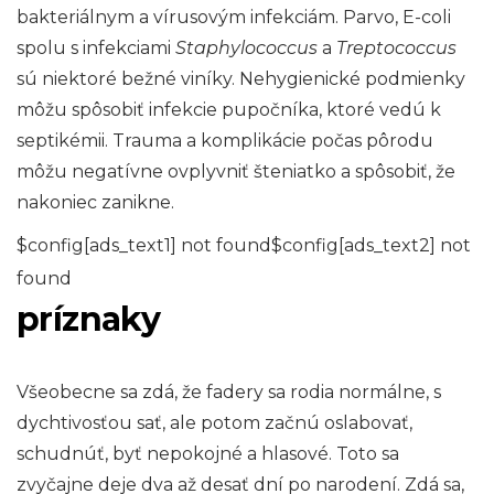
bakteriálnym a vírusovým infekciám. Parvo, E-coli
spolu s infekciami
Staphylococcus
a
Treptococcus
sú niektoré bežné viníky. Nehygienické podmienky
môžu spôsobiť infekcie pupočníka, ktoré vedú k
septikémii. Trauma a komplikácie počas pôrodu
môžu negatívne ovplyvniť šteniatko a spôsobiť, že
nakoniec zanikne.
$config[ads_text1] not found$config[ads_text2] not
found
príznaky
Všeobecne sa zdá, že fadery sa rodia normálne, s
dychtivosťou sať, ale potom začnú oslabovať,
schudnúť, byť nepokojné a hlasové. Toto sa
zvyčajne deje dva až desať dní po narodení. Zdá sa,