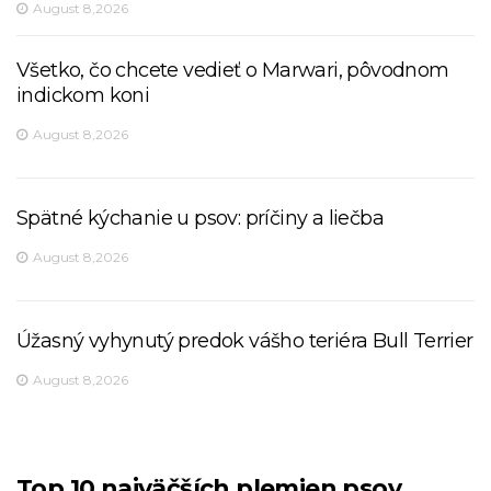
August 8,2026
Všetko, čo chcete vedieť o Marwari, pôvodnom
indickom koni
August 8,2026
Spätné kýchanie u psov: príčiny a liečba
August 8,2026
Úžasný vyhynutý predok vášho teriéra Bull Terrier
August 8,2026
Top 10 najväčších plemien psov