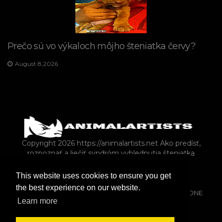
Prečo sú vo výkaloch môjho šteniatka červy?
August 8,2026
Copyright 2026 https://animalartists.net
Ako predísť,
rozpoznať a liečiť syndróm vyblednutia šteniatka
This website uses cookies to ensure you get
VLASTNÍCTVO DOMÁCICH MILÁČIKOV
the best experience on our website.
EXOTICKÉ ZVIERATÁ
VTÁCTVO
HLODAVCE
KONE
Learn more
ZMIEŠANÝ
ČLÁNOK
RYBY A AKVÁRIA