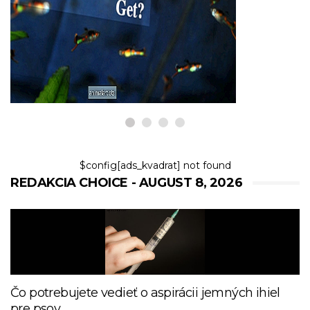
RYBY A AKVÁRIÁ
Aké veľké sú Endlers?
8,2026
$config[ads_kvadrat] not found
REDAKCIA CHOICE - AUGUST 8, 2026
Čo potrebujete vedieť o aspirácii jemných ihiel
pre psov