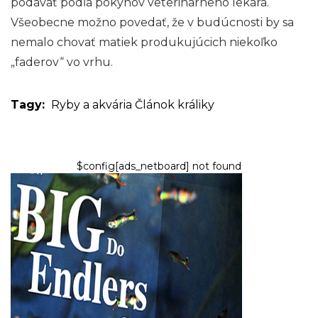
podávať podľa pokynov veterinárneho lekára.
Všeobecne možno povedať, že v budúcnosti by sa
nemalo chovať matiek produkujúcich niekoľko
„faderov“ vo vrhu.
Tagy:
Ryby a akvária
Článok
králiky
$config[ads_netboard] not found