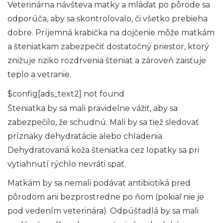
Veterinárna návšteva matky a mláďat po pôrode sa
odporúča, aby sa skontrolovalo, či všetko prebieha
dobre. Príjemná krabička na dojčenie môže matkám
a šteniatkam zabezpečiť dostatočný priestor, ktorý
znižuje riziko rozdrvenia šteniat a zároveň zaisťuje
teplo a vetranie.
$config[ads_text2] not found
Šteniatka by sa mali pravidelne vážiť, aby sa
zabezpečilo, že schudnú. Mali by sa tiež sledovať
príznaky dehydratácie alebo chladenia.
Dehydratovaná koža šteniatka cez lopatky sa pri
vytiahnutí rýchlo nevráti späť.
Matkám by sa nemali podávať antibiotiká pred
pôrodom ani bezprostredne po ňom (pokiaľ nie je
pod vedením veterinára). Odpúšťadlá by sa mali