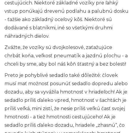
cestujúcich. Niektoré základné vozíky pre ľahký
vstup ponúkajú drevenú podlahu a palubnú dosku
- ťažšie ako základný oceľový kôš. Niektoré sú
dodávané s blatníkmi, iné so všetkými druhmi
náhradných dielov.
Zvážte, že vozíky sú dvojkolesové, zaťažujúce
chrbát koňa, veľkosť pneumatík a jazdnú plochu - a
chceli by sme, aby bol náš kôň šťastný a bez bolesti!
Preto je pohyblivé sedadlo také dôležité: človek
musí mať možnosť posunúť sedadlo dopredu alebo
dozadu, aby sa vyvážila hmotnosť v hriadeľoch! Ak je
sedadlo príliš ďaleko vpred, hmotnosť v šachtách je
príliš veľká, mini zistí, že nesie príliš veľkú časť svojej
hmotnosti - a tiež hmotnosti cestujúceho! Ak je
sedadlo príliš ďaleko dozadu, hriadele „zhasnú“, čo