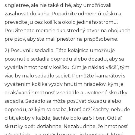
singletree, ale nie také dlhé, aby umožňovali
zasahovať do koňa. Popadnite odmernú pásku a
preveďte ju cez košík a okolo jediného stromu.
Použite toto meranie ako stredný otvor na obojkoch
pre psov, aby ste mali priestor na prispôsobenie.
2) Posuvník sedadla. Táto koľajnica umožňuje
posunutie sedadla dopredu alebo dozadu, aby sa
vyvážila hmotnosť v košíku. Čím je náklad väčší, tým
viac by malo sedadlo sedieť. Pomôžte kamarátovi s
vyvážením košíka vyzdvihnutím hriadeľov, kým je
očakávaná hmotnosť v sedadle a uvoľnené skrutky
sedadla. Sedadlo sa môže posúvať dozadu alebo
dopredu, až kým sa osoba, ktorá drží šachty, nebude
cítiť, akoby v každej šachte bolo asi 5 libier. Odtiaľ
skrutky opäť dotiahnite. Nezabudnite, že hmotnosť
v šachtách - a v rukách osoby - je hmotnosť, ktorá