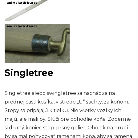
Singletree
Singletree alebo swingletree sa nachádza na
prednej časti košíka, v strede „U“ šachty, za koňom.
Stopy sa pripájajú k tielku. Nie všetky vozíky ich
majú, ale mali by. Slúži pre pohodlie koňa. Zoberme
si druhý koniec stôp: prsný golier. Obojok na hrudi
by sa mal pohybovať ramenami koňa, aby sa ramená