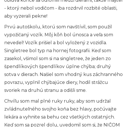
obidva konce sa odlomili medzi dierami, takže majiteľ
- ktorý nebol vodičom - iba rozdrvil rozbité oblasti,
aby vyzerali pekne!
Prvú autoškolu, ktorú som navštívil, som použil
vypožičaný vozík. Môj kôň bol únosca a veľa som
nevedel! Vozík prišiel a bol vyložený z vozidla.
Singletree bol typ na hornej fotografii. Keď som
zasekol, všimol som si na singletree, že jeden zo
špendlíkových špendlíkov úplne chýba; druhý
sotva v dierach. Našiel som vhodný kus záchranného
povrazu, vyplnil chýbajúce diery, hodil strážcu
svoriek na druhú stranu a odišli sme.
Chvíľu som mal plné ruky ruky, aby som udržal
zvládnuteľného svojho koňa bez hlavy, počúvajte
lekára a vyhnite sa behu cez všetkých ostatných.
Keď som sa pozrel dolu, uvedomil som si, že NIČOM