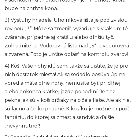
bude na chrbte koňa.
3) Výstuhy hriadeľa. Uholníková lišta je pod zvislou
rovinou „3“. Môže sa zmeniť, vyžaduje si však určité
zváranie, prípadne aj kratšiu alebo dlhšiu tyč.
Zohľadnite to. Vodorovná lišta nad „3“ je vodorovná
a zvarená. Toto je určite oblasť na kontrolu zvarov!
4) Kôš. Vaše nohy idú sem, takže sa uistite, že je pre
nich dostatok miesta! Ak sa sedadlo posúva úplne
vpred a máte dlhé nohy, nemusíte byť pri dlhej
alebo dokonca krátkej jazde pohodlní. Je tiež
pekné, ak sú v koši držiaky na biče a fľaše. Ale ak nie,
sú lacno a ľahko pridané. K košíku je možné pripojiť
fantáziu, do ktorej sa zmestia sendvič a ďalšie
„nevyhnutné“!