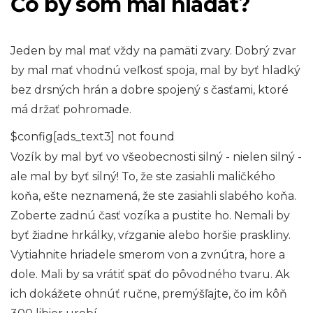
Čo by som mal hľadať?
Jeden by mal mať vždy na pamäti zvary. Dobrý zvar
by mal mať vhodnú veľkosť spoja, mal by byť hladký
bez drsných hrán a dobre spojený s časťami, ktoré
má držať pohromade.
$config[ads_text3] not found
Vozík by mal byť vo všeobecnosti silný - nielen silný -
ale mal by byť silný! To, že ste zasiahli maličkého
koňa, ešte neznamená, že ste zasiahli slabého koňa.
Zoberte zadnú časť vozíka a pustite ho. Nemali by
byť žiadne hrkálky, vŕzganie alebo horšie praskliny.
Vytiahnite hriadele smerom von a zvnútra, hore a
dole. Mali by sa vrátiť späť do pôvodného tvaru. Ak
ich dokážete ohnúť ručne, premýšľajte, čo im kôň