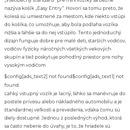
„Všeobecný štandard“ pre mini vozíky sa bežne
nazýva košík „Easy Entry“. Hovorí sa tomu preto, že
kolesá sú umiestnené za miestom, kde niekto vstúpi
do košíka, čo umožňuje, aby bola podlaha vozíka
nižšia a ľahšie sa do nej vstúpilo. Tento jednoduchý
dizajn funguje dobre pre malé deti, starších vodičov,
vodičov fyzicky náročných všetkých vekových
skupín a tiež poskytuje pohodlný priestor pre nohy
vysokým vodičom.
$config[ads_text2] not found$config[ads_text1] not
found
Ľahký vstupný vozík je lacný, ľahko sa manévruje do
postele prívesu alebo nákladného automobilu a je
štandardnej veľkosti a prevedenia, vďaka čomu sú
diely dostupné. Jednou z posledných výhod, ktorá
sa často neberie do úvahy, je to, že hriadele sú