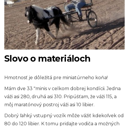
Slovo o materiáloch
Hmotnosť je dôležitá pre miniatúrneho koňa!
Mám dve 33 "minis v celkom dobrej kondícii. Jedna
váži asi 280, druhá asi 310. Pripúšťam, že váži 115, a
môj maratónový postroj váži asi 10 libier.
Dobrý ľahký vstupný vozík môže vážiť kdekoľvek od
80 do 120 libier. K tomu pridajte vodiča a možných