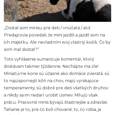
„Dostal som minisu pre deti / vnúčatá / atď.
Predajcovia povedali, že mini jazdili a jazdil som na
ich majetku. Ale nevlastním svoj vlastný košík. Čo by
som mal dostať?“
Toto vyhlásenie sumarizuje komentár, ktorý
dostávam takmer týždenne. Nechápte ma zle!
Miniatúrne kone sú úžasné ako domáce zvieratá: sú
to najúspornejší kôň na chov, majú vynikajúce
temperamenty, sú dobré pre deti všetkých druhov
a nikdy sa im nedarí urobiť úsmev. Milujú však
prácu. Pracovné minis bývajú šťastnejšie a zdravšie.
Ťahanie je to, pre čo boli chované; to, čo robia, je