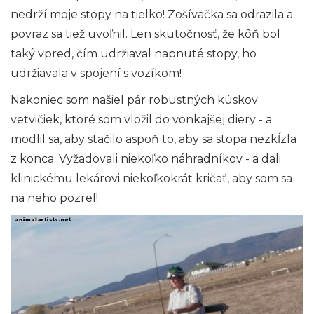
nedrží moje stopy na tielko! Zošívačka sa odrazila a
povraz sa tiež uvoľnil. Len skutočnosť, že kôň bol
taký vpred, čím udržiaval napnuté stopy, ho
udržiavala v spojení s vozíkom!
Nakoniec som našiel pár robustných kúskov
vetvičiek, ktoré som vložil do vonkajšej diery - a
modlil sa, aby stačilo aspoň to, aby sa stopa nezkĺzla
z konca. Vyžadovali niekoľko náhradníkov - a dali
klinickému lekárovi niekoľkokrát kričať, aby som sa
na neho pozrel!