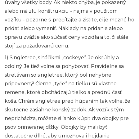
úvahy všetky body. Ak niekto chýba, je pokazený
alebo má zlú konštrukciu - najmä v použitom
vozíku - pozorne si prečítajte a zistite, či je možné ho
pridať alebo vymeniť. Náklady na pridanie alebo
opravu zvážte ako súčasť ceny vozidla a to, či stále
stojí za požadovanú cenu.
1) Singletree, s háčikmi „cockeye“. Je okrúhly a
odolný. Je tiež voľne sa pohybovať. Pravidelne sa
stretávam so singletree, ktorý bol nehybne
pripevnený! Čierne „tyče“ na tielku sú vlastne
remene, ktoré obchádzajú tielko a prednú časť
koša. Chráni singletree pred húpaním tak voľne, že
skutočne zasiahne koňský zadok. Ak vozík s tým
neprichádza, môžete si ľahko kúpiť dva obojky pre
psov primeranej dĺžky! Obojky by mali byť
dostatočne dlhé, aby umožňovali hojdanie