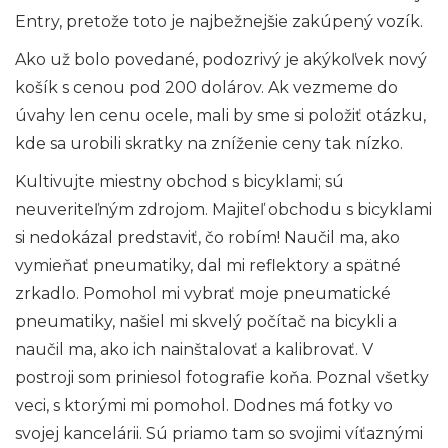
Entry, pretože toto je najbežnejšie zakúpený vozík.
Ako už bolo povedané, podozrivý je akýkoľvek nový
košík s cenou pod 200 dolárov. Ak vezmeme do
úvahy len cenu ocele, mali by sme si položiť otázku,
kde sa urobili skratky na zníženie ceny tak nízko.
Kultivujte miestny obchod s bicyklami; sú
neuveriteľným zdrojom. Majiteľ obchodu s bicyklami
si nedokázal predstaviť, čo robím! Naučil ma, ako
vymieňať pneumatiky, dal mi reflektory a spätné
zrkadlo. Pomohol mi vybrať moje pneumatické
pneumatiky, našiel mi skvelý počítač na bicykli a
naučil ma, ako ich nainštalovať a kalibrovať. V
postroji som priniesol fotografie koňa. Poznal všetky
veci, s ktorými mi pomohol. Dodnes má fotky vo
svojej kancelárii. Sú priamo tam so svojimi víťaznými