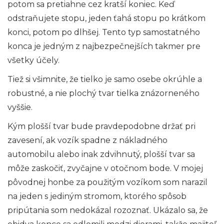
potom sa pretiahne cez kratší koniec. Keď
odstraňujete stopu, jeden ťahá stopu po krátkom
konci, potom po dlhšej. Tento typ samostatného
konca je jedným z najbezpečnejších takmer pre
všetky účely.
Tiež si všimnite, že tielko je samo osebe okrúhle a
robustné, a nie plochý tvar tielka znázorneného
vyššie.
Kým plošší tvar bude pravdepodobne držať pri
zavesení, ak vozík spadne z nákladného
automobilu alebo inak zdvihnutý, plošší tvar sa
môže zaskočiť, zvyčajne v otočnom bode. V mojej
pôvodnej honbe za použitým vozíkom som narazil
na jeden s jediným stromom, ktorého spôsob
pripútania som nedokázal rozoznať. Ukázalo sa, že