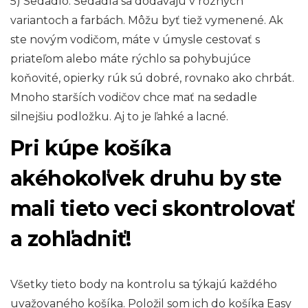
5) Sedadlo. Sedadlá sa dodávajú v rôznych
variantoch a farbách. Môžu byť tiež vymenené. Ak
ste novým vodičom, máte v úmysle cestovať s
priateľom alebo máte rýchlo sa pohybujúce
koňovité, opierky rúk sú dobré, rovnako ako chrbát.
Mnoho starších vodičov chce mať na sedadle
silnejšiu podložku. Aj to je ľahké a lacné.
Pri kúpe košíka
akéhokoľvek druhu by ste
mali tieto veci skontrolovať
a zohľadniť!
Všetky tieto body na kontrolu sa týkajú každého
uvažovaného košíka. Položil som ich do košíka Easy