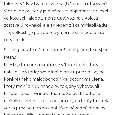
takmer vždy v tvare písmena „U“ a priskrutkované.
V prípade potreby je možné ich objednať v rôznych
veľkostiach, alebo zmeniť. Časť vozíka a kolesá
zostávajú rovnaké, ale ak jeden získa miniaplikáciu
inej veľkosti, je potrebné vymeniť iba hriadele, nie
celý vozík.
$config[ads_text4] not found$config[ads_text3] not
found
Miestny tím pre miniatúrne vŕtanie koní, ktorý
nakupuje všetky svoje ľahko prístupné vozíky od
konkrétneho maloobchodníka, potom má člena,
ktorý mení dĺžku hriadeľov tak, aby vyhovovali
každému koňovi individuálne. Spravidla odreže
niekoľko centimetrov a potom ohýba hroty hriadeľa
von a preč od ramien koní. Kým pôvodná dĺžka by