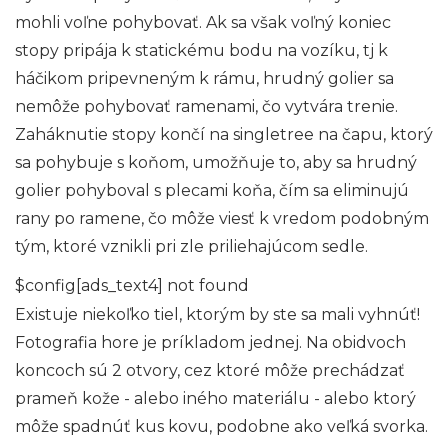
mohli voľne pohybovať. Ak sa však voľný koniec
stopy pripája k statickému bodu na vozíku, tj k
háčikom pripevneným k rámu, hrudný golier sa
nemôže pohybovať ramenami, čo vytvára trenie.
Zaháknutie stopy končí na singletree na čapu, ktorý
sa pohybuje s koňom, umožňuje to, aby sa hrudný
golier pohyboval s plecami koňa, čím sa eliminujú
rany po ramene, čo môže viesť k vredom podobným
tým, ktoré vznikli pri zle priliehajúcom sedle.
$config[ads_text4] not found
Existuje niekoľko tiel, ktorým by ste sa mali vyhnúť!
Fotografia hore je príkladom jednej. Na obidvoch
koncoch sú 2 otvory, cez ktoré môže prechádzať
prameň kože - alebo iného materiálu - alebo ktorý
môže spadnúť kus kovu, podobne ako veľká svorka.