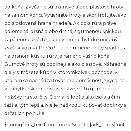
od koňa. Zvyčajne sú gumové alebo plastové hroty
na samom konci. Vytiahnite hroty a skontrolujte, ako
bola oslovená hrana hriadeľa. Ak bola rúra práve
odlomená, drsná alebo drsná, s gumenou špičkou
zapálenou, zvážte, ako by mohol byť dokončený
zvyšok vozíka. Prečo? Tieto gumené hroty spadnú a
na drsnom kúsku rúry je rameno vášho koňa!
Gumové hroty sú odolnejšie ako plastové. Náhradné
diely si môžete kúpiť v ktoromkoľvek obchode, v
ktorom sa nachádza tovar pre domácnosť, zvyčajne
v nábytkárskom príslušenstve; sú to gumené
nožičky na stoličky. Čierna je lepšia ako biela a čím
ťažšia, tým lepšia. Nie je na škodu kupovať doplnky a
držať ich po ruke.
$config[ads_text1] not found$config[ads_text3] not