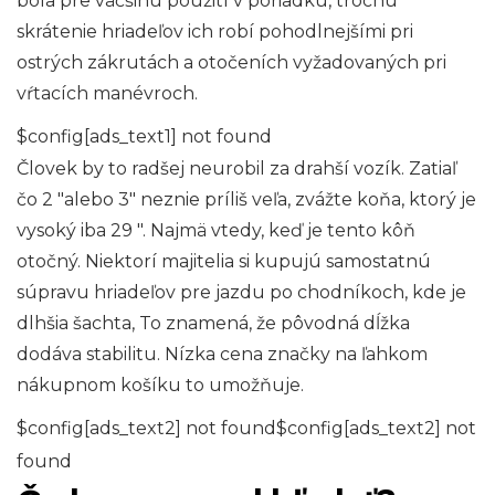
bola pre väčšinu použití v poriadku, trochu
skrátenie hriadeľov ich robí pohodlnejšími pri
ostrých zákrutách a otočeních vyžadovaných pri
vŕtacích manévroch.
$config[ads_text1] not found
Človek by to radšej neurobil za drahší vozík. Zatiaľ
čo 2 "alebo 3" neznie príliš veľa, zvážte koňa, ktorý je
vysoký iba 29 ". Najmä vtedy, keď je tento kôň
otočný. Niektorí majitelia si kupujú samostatnú
súpravu hriadeľov pre jazdu po chodníkoch, kde je
dlhšia šachta, To znamená, že pôvodná dĺžka
dodáva stabilitu. Nízka cena značky na ľahkom
nákupnom košíku to umožňuje.
$config[ads_text2] not found$config[ads_text2] not
found