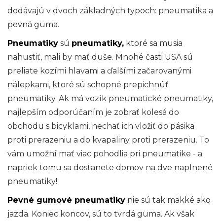
dodávajú v dvoch základných typoch: pneumatika a
pevná guma.
Pneumatiky
sú
pneumatiky,
ktoré sa musia
nahustiť, mali by mať duše. Mnohé časti USA sú
preliate kozími hlavami a ďalšími začarovanými
nálepkami, ktoré sú schopné prepichnúť
pneumatiky. Ak má vozík pneumatické pneumatiky,
najlepším odporúčaním je zobrať kolesá do
obchodu s bicyklami, nechať ich vložiť do pásika
proti prerazeniu a do kvapaliny proti prerazeniu. To
vám umožní mať viac pohodlia pri pneumatike - a
napriek tomu sa dostanete domov na dve naplnené
pneumatiky!
Pevné gumové pneumatiky
nie sú tak mäkké ako
jazda. Koniec koncov, sú to tvrdá guma. Ak však