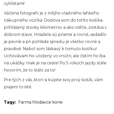
cyklistami!
Väčšina fotografií je z môjho vlastného ľahkého
nákupného vozíka. Doslova som do tohto košíka
prihlásený stovky kilometrov a ako vidíte, zostáva v
dobrom stave. Hriadele sú priame a rovné, sedadlo
je pevné a pri pohľade spredu je všetko rovné a
pravdivé. Nebol som láskavý k tomuto košíku!
Uchovávam ho uložený vo vnútri, ale čistím ho iba
na ukážky. Inak je na ceste! Po 5 rokoch jazdy stále
hovorím, že to stálo za to!
Pre tých z vás, ktorí si kúpite svoj prvý košík, vám
prajem to isté.
Tagy:
Farma
hlodavce
kone