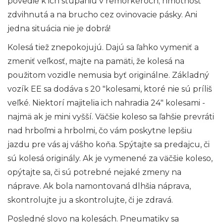
povedie k ich stúpaniu v remorkéroch; hmotnosť
zdvihnutá a na brucho cez ovinovacie pásky. Ani
jedna situácia nie je dobrá!
Kolesá tiež znepokojujú. Dajú sa ľahko vymeniť a
zmeniť veľkosť, majte na pamäti, že kolesá na
použitom vozidle nemusia byť originálne. Základný
vozík EE sa dodáva s 20 "kolesami, ktoré nie sú príliš
veľké. Niektorí majitelia ich nahradia 24" kolesami -
najmä ak je mini vyšší. Väčšie koleso sa ľahšie prevráti
nad hrboľmi a hrbolmi, čo vám poskytne lepšiu
jazdu pre vás aj vášho koňa. Spýtajte sa predajcu, či
sú kolesá originály. Ak je vymenené za väčšie koleso,
opýtajte sa, či sú potrebné nejaké zmeny na
náprave. Ak bola namontovaná dlhšia náprava,
skontrolujte ju a skontrolujte, či je zdravá.
Posledné slovo na kolesách. Pneumatiky sa