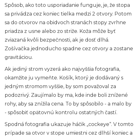
Spôsob, ako toto usporiadanie funguje, je, že stopa
sa privádza cez koniec tielka medzi 2 otvory. Potom
sa do otvorov na obidvoch stranách stopy zvrhne
priadza z usne alebo zo striže. Koža môže byť
zviazaná kvôli bezpečnosti, ak je dosť dlhá.
Zošívačka jednoducho spadne cez otvory a zostane
gravitáciou.
Ak jediný strom vyzerá ako najvyššia fotografia,
okamžite ju vymeňte. Košík, ktorý je dodávaný s
jedným stromom vyššie, by som považoval za
podozrivý. Zaujímalo by ma, kde inde boli znížené
rohy, aby sa znížila cena. To by spôsobilo - a malo by
- spôsobiť opätovnú kontrolu ostatných častí.
Spodná fotografia ukazuje háčik „cockeye“. V tomto
prípade sa otvor v stope umiestni cez dlhší koniec a