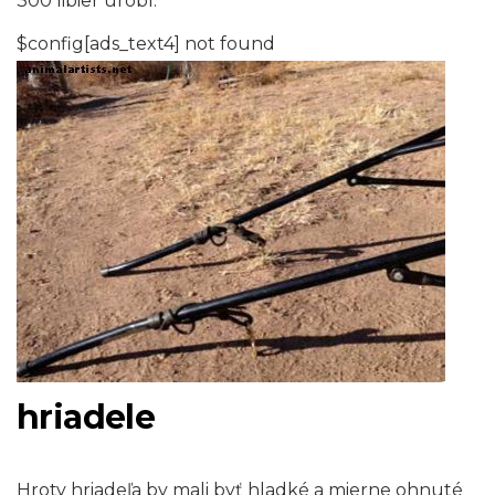
300 libier urobí.
$config[ads_text4] not found
hriadele
Hroty hriadeľa by mali byť hladké a mierne ohnuté