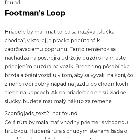
found
Footman's Loop
Hriadele by mali mať to, čo sa nazýva „slučka
chodca“, v ktorej je pracka pripútaná k
zadržiavaciemu popruhu. Tento remienok sa
nachádza na postroji a udržuje puzdro na mieste
pripojením puzdra na vozík. Breeching pôsobí ako
brzda a bráni vozidlu v tom, aby sa vyvalil na koni, čo
z neho robí dobrý nápad na jazdu po chodníkoch
alebo na kopcoch. Ak na hriadeľoch nie sú žiadne
slučky, budete mať malý nákup za remene.
$config[ads_text2] not found
Celá rúra by mala mať vhodný priemer s vhodnou
hrúbkou. Hubená rúra s chudými stenami žiada o