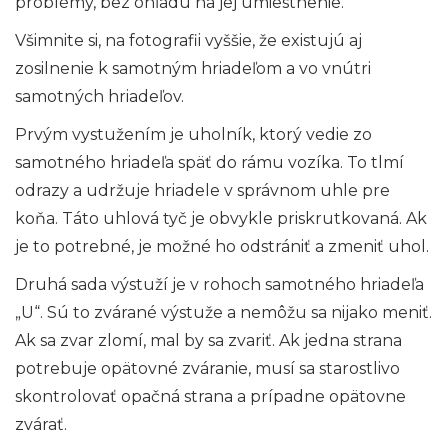
problémy, bez ohľadu na jej umiestnenie.
Všimnite si, na fotografii vyššie, že existujú aj
zosilnenie k samotným hriadeľom a vo vnútri
samotných hriadeľov.
Prvým vystužením je uholník, ktorý vedie zo
samotného hriadeľa späť do rámu vozíka. To tlmí
odrazy a udržuje hriadele v správnom uhle pre
koňa. Táto uhlová tyč je obvykle priskrutkovaná. Ak
je to potrebné, je možné ho odstrániť a zmeniť uhol.
Druhá sada výstuží je v rohoch samotného hriadeľa
„U“. Sú to zvárané výstuže a nemôžu sa nijako meniť.
Ak sa zvar zlomí, mal by sa zvariť. Ak jedna strana
potrebuje opätovné zváranie, musí sa starostlivo
skontrolovať opačná strana a prípadne opätovne
zvárať.