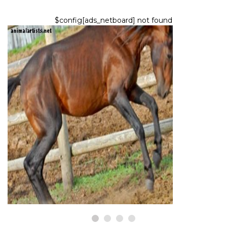
$config[ads_netboard] not found
KONE
Zriedkavé plemená koní: 4 z
najvzácnejších koní na svete
9,2026