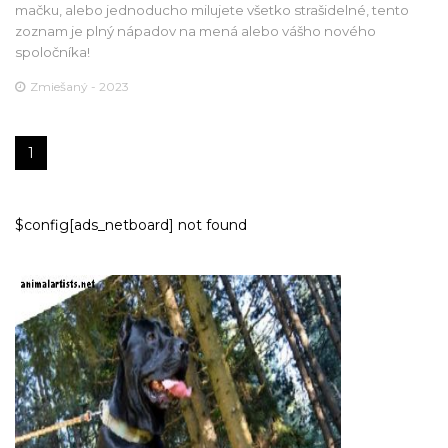
mačku, alebo jednoducho milujete všetko strašidelné, tento
zoznam je plný nápadov na mená alebo vášho nového
spoločníka!
Zmiešaný - 2023
1
$config[ads_netboard] not found