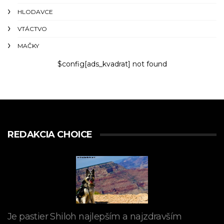
HLODAVCE
VTÁCTVO
MAČKY
$config[ads_kvadrat] not found
REDAKCIA CHOICE
Je pastier Shiloh najlepším a najzdravším