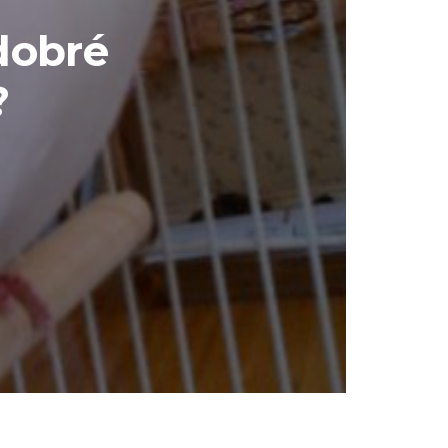
dobré
?