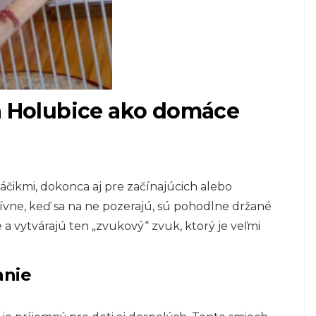
va Holubice ako domáce
áčikmi, dokonca aj pre začínajúcich alebo
tívne, keď sa na ne pozerajú, sú pohodlne držané
a vytvárajú ten „zvukový“ zvuk, ktorý je veľmi
anie