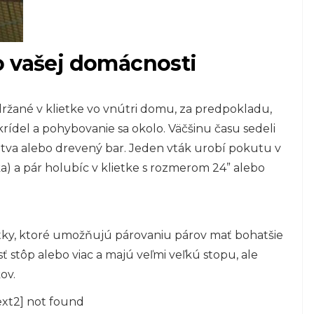
o vašej domácnosti
držané v klietke vo vnútri domu, za predpokladu,
rídel a pohybovanie sa okolo. Väčšinu času sedeli
etva alebo drevený bar. Jeden vták urobí pokutu v
ĺžka) a pár holubíc v klietke s rozmerom 24” alebo
etky, ktoré umožňujú párovaniu párov mať bohatšie
sť stôp alebo viac a majú veľmi veľkú stopu, ale
ov.
ext2] not found