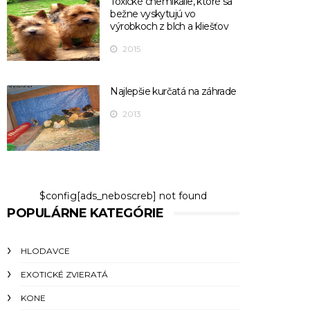
Toxické chemikálie, ktoré sa
bežne vyskytujú vo
výrobkoch z blch a kliešťov
2015
Najlepšie kurčatá na záhrade
2013
$config[ads_neboscreb] not found
POPULÁRNE KATEGÓRIE
HLODAVCE
EXOTICKÉ ZVIERATÁ
KONE