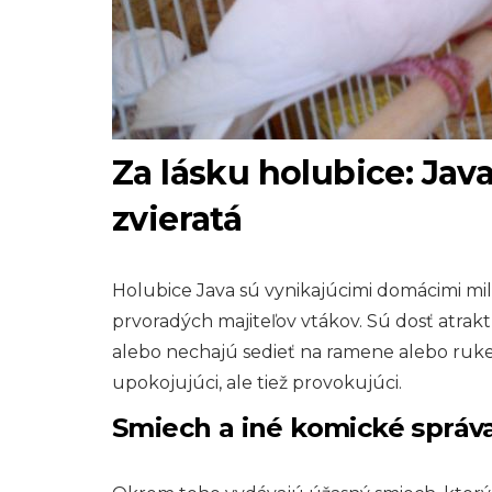
Za lásku holubice: Ja
zvieratá
Holubice Java sú vynikajúcimi domácimi mil
prvoradých majiteľov vtákov. Sú dosť atrak
alebo nechajú sedieť na ramene alebo ruke 
upokojujúci, ale tiež provokujúci.
Smiech a iné komické správ