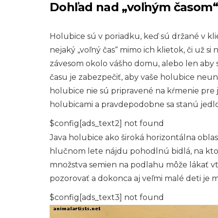
Dohľad nad „voľným časom“
Holubice sú v poriadku, keď sú držané v kli
nejaký „voľný čas“ mimo ich klietok, či už si
závesom okolo vášho domu, alebo len aby s
času je zabezpečiť, aby vaše holubice neu
holubice nie sú pripravené na kŕmenie pre 
holubicami a pravdepodobne sa stanú jedlo
$config[ads_text2] not found
Java holubice ako široká horizontálna oblasť
hlučnom lete nájdu pohodlnú bidlá, na kto
množstva semien na podlahu môže lákať vtá
pozorovať a dokonca aj veľmi malé deti je 
$config[ads_text3] not found