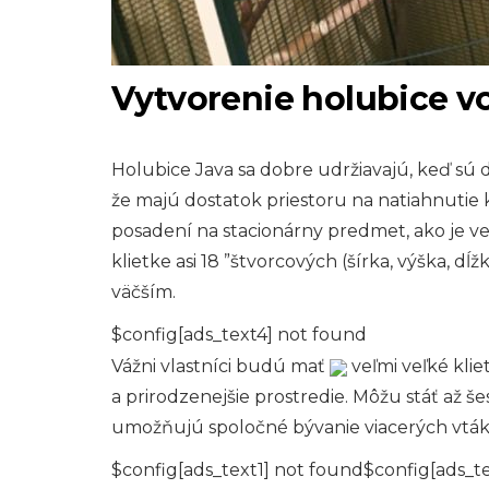
Vytvorenie holubice v
Holubice Java sa dobre udržiavajú, keď sú 
že majú dostatok priestoru na natiahnutie k
posadení na stacionárny predmet, ako je v
klietke asi 18 ”štvorcových (šírka, výška, d
väčším.
$config[ads_text4] not found
Vážni vlastníci budú mať
veľmi veľké kli
a prirodzenejšie prostredie. Môžu stáť až še
umožňujú spoločné bývanie viacerých vták
$config[ads_text1] not found$config[ads_t