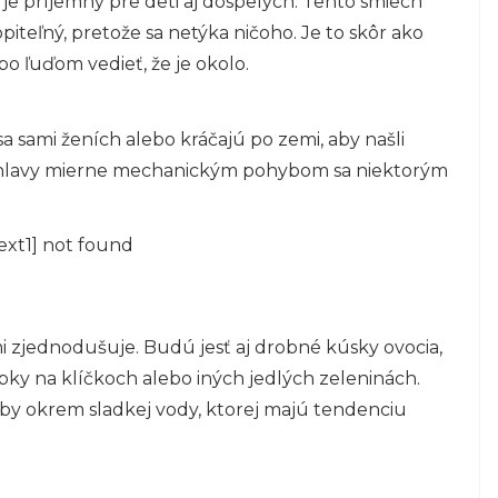
je príjemný pre deti aj dospelých. Tento smiech
iteľný, pretože sa netýka ničoho. Je to skôr ako
o ľuďom vedieť, že je okolo.
a sami ženích alebo kráčajú po zemi, aby našli
 hlavy mierne mechanickým pohybom sa niektorým
ext1] not found
i zjednodušuje. Budú jesť aj drobné kúsky ovocia,
tipky na klíčkoch alebo iných jedlých zeleninách.
by okrem sladkej vody, ktorej majú tendenciu