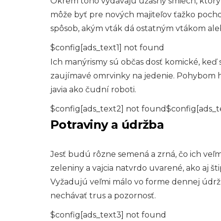
Okrem toho vydávajú úžasný smiech, ktorý 
môže byť pre nových majiteľov ťažko pochop
spôsob, akým vták dá ostatným vtákom aleb
$config[ads_text1] not found
Ich manýrismy sú občas dosť komické, keď s
zaujímavé omrvinky na jedenie. Pohybom
javia ako čudní roboti.
$config[ads_text2] not found$config[ads_t
Potraviny a údržba
Jesť budú rôzne semená a zrná, čo ich veľm
zeleniny a vajcia natvrdo uvarené, ako aj š
Vyžadujú veľmi málo vo forme dennej údrž
nechávať trus a pozornosť.
$config[ads_text3] not found