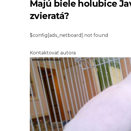
Majú biele holubice J
zvieratá?
$config[ads_netboard] not found
Kontaktovať autora
PLAZY A OBOJŽIVELNÍKY
Ako sa zbaviť ple
vo vašom úli
7,2026