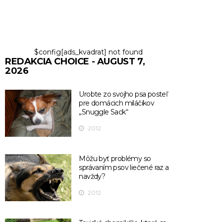
$config[ads_kvadrat] not found
REDAKCIA CHOICE - AUGUST 7,
2026
Urobte zo svojho psa posteľ
pre domácich miláčikov
„Snuggle Sack“
2012
Môžu byť problémy so
správaním psov liečené raz a
navždy?
2012