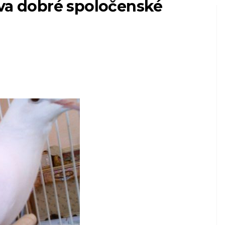
ava dobré spoločenské
HOSPODÁRSKE ZVIERATÁ AKO DOMÁCE Z
Ako sa starať o
sní
svojho prvého
miláčika
7,2026