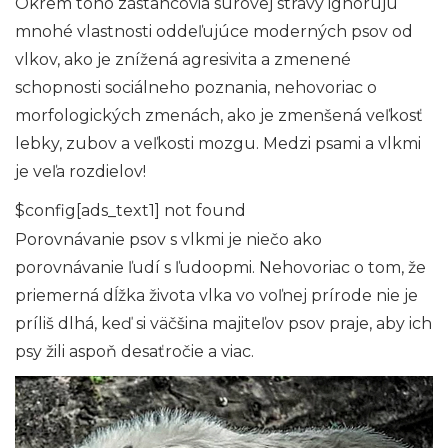
Okrem toho zástancovia surovej stravy ignorujú
mnohé vlastnosti oddeľujúce moderných psov od
vlkov, ako je znížená agresivita a zmenené
schopnosti sociálneho poznania, nehovoriac o
morfologických zmenách, ako je zmenšená veľkosť
lebky, zubov a veľkosti mozgu. Medzi psami a vlkmi
je veľa rozdielov!
$config[ads_text1] not found
Porovnávanie psov s vlkmi je niečo ako
porovnávanie ľudí s ľudoopmi. Nehovoriac o tom, že
priemerná dĺžka života vlka vo voľnej prírode nie je
príliš dlhá, keď si väčšina majiteľov psov praje, aby ich
psy žili aspoň desaťročie a viac.