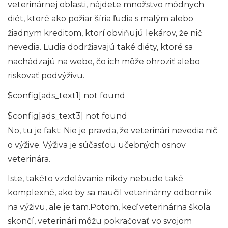
veterinárnej oblasti, nájdete množstvo módnych
diét, ktoré ako požiar šíria ľudia s malým alebo
žiadnym kreditom, ktorí obviňujú lekárov, že nič
nevedia. Ľudia dodržiavajú také diéty, ktoré sa
nachádzajú na webe, čo ich môže ohroziť alebo
riskovať podvýživu.
$config[ads_text1] not found
$config[ads_text3] not found
No, tu je fakt: Nie je pravda, že veterinári nevedia nič
o výžive. Výživa je súčasťou učebných osnov
veterinára.
Iste, takéto vzdelávanie nikdy nebude také
komplexné, ako by sa naučil veterinárny odborník
na výživu, ale je tam.Potom, keď veterinárna škola
skončí, veterinári môžu pokračovať vo svojom