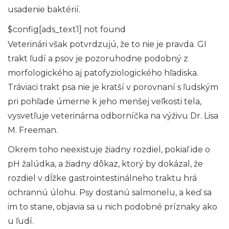
usadenie baktérií.
$config[ads_text1] not found
Veterinári však potvrdzujú, že to nie je pravda. GI
trakt ľudí a psov je pozoruhodne podobný z
morfologického aj patofyziologického hľadiska.
Tráviaci trakt psa nie je kratší v porovnaní s ľudským
pri pohľade úmerne k jeho menšej veľkosti tela,
vysvetľuje veterinárna odborníčka na výživu Dr. Lisa
M. Freeman.
Okrem toho neexistuje žiadny rozdiel, pokiaľ ide o
pH žalúdka, a žiadny dôkaz, ktorý by dokázal, že
rozdiel v dĺžke gastrointestinálneho traktu hrá
ochrannú úlohu. Psy dostanú salmonelu, a keď sa
im to stane, objavia sa u nich podobné príznaky ako
u ľudí.