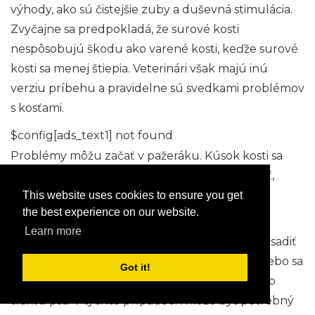
výhody, ako sú čistejšie zuby a duševná stimulácia.
Zvyčajne sa predpokladá, že surové kosti
nespôsobujú škodu ako varené kosti, keďže surové
kosti sa menej štiepia. Veterinári však majú inú
verziu príbehu a pravidelne sú svedkami problémov
s kosťami.
$config[ads_text1] not found
Problémy môžu začať v pažeráku. Kúsok kosti sa
môže zachytiť v pažeráku psa a spôsobiť bolesť,
regurgitáciu krátko po jedle a problémy s
This website uses cookies to ensure you get
the best experience on our website.
prehĺtaním.
Learn more
Ďalej v tráviacom trakte sa kúsky kostí môžu usadiť
a nemôžu sa dostať von zo žalúdka do čriev alebo sa
Got it!
môžu zachytiť v zakrivených častiach črevného
traktu psa. V týchto prípadoch môže byť potrebný