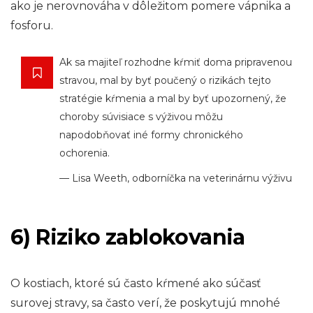
ako je nerovnováha v dôležitom pomere vápnika a
fosforu.
Ak sa majiteľ rozhodne kŕmiť doma pripravenou
stravou, mal by byť poučený o rizikách tejto
stratégie kŕmenia a mal by byť upozornený, že
choroby súvisiace s výživou môžu
napodobňovať iné formy chronického
ochorenia.
— Lisa Weeth, odborníčka na veterinárnu výživu
6) Riziko zablokovania
O kostiach, ktoré sú často kŕmené ako súčasť
surovej stravy, sa často verí, že poskytujú mnohé