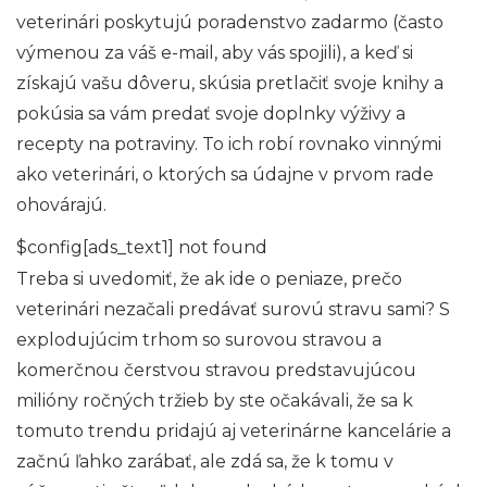
veterinári poskytujú poradenstvo zadarmo (často
výmenou za váš e-mail, aby vás spojili), a keď si
získajú vašu dôveru, skúsia pretlačiť svoje knihy a
pokúsia sa vám predať svoje doplnky výživy a
recepty na potraviny. To ich robí rovnako vinnými
ako veterinári, o ktorých sa údajne v prvom rade
ohovárajú.
$config[ads_text1] not found
Treba si uvedomiť, že ak ide o peniaze, prečo
veterinári nezačali predávať surovú stravu sami? S
explodujúcim trhom so surovou stravou a
komerčnou čerstvou stravou predstavujúcou
milióny ročných tržieb by ste očakávali, že sa k
tomuto trendu pridajú aj veterinárne kancelárie a
začnú ľahko zarábať, ale zdá sa, že k tomu v