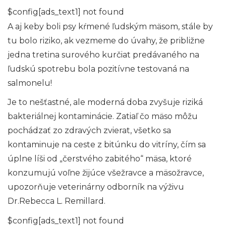
$config[ads_text1] not found
A aj keby boli psy kŕmené ľudským mäsom, stále by
tu bolo riziko, ak vezmeme do úvahy, že približne
jedna tretina surového kurčiat predávaného na
ľudskú spotrebu bola pozitívne testovaná na
salmonelu!
Je to nešťastné, ale moderná doba zvyšuje riziká
bakteriálnej kontaminácie. Zatiaľ čo mäso môžu
pochádzať zo zdravých zvierat, všetko sa
kontaminuje na ceste z bitúnku do vitríny, čím sa
úplne líši od „čerstvého zabitého“ mäsa, ktoré
konzumujú voľne žijúce všežravce a mäsožravce,
upozorňuje veterinárny odborník na výživu
Dr.Rebecca L. Remillard.
$config[ads_text1] not found