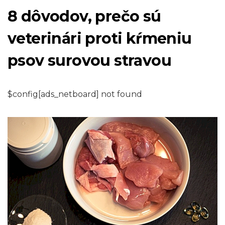
8 dôvodov, prečo sú
veterinári proti kŕmeniu
psov surovou stravou
$config[ads_netboard] not found