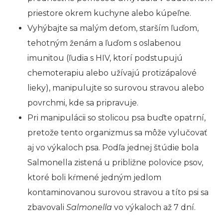
priestore okrem kuchyne alebo kúpeľne.
Vyhýbajte sa malým deťom, starším ľuďom,
tehotným ženám a ľuďom s oslabenou
imunitou (ľudia s HIV, ktorí podstupujú
chemoterapiu alebo užívajú protizápalové
lieky), manipulujte so surovou stravou alebo
povrchmi, kde sa pripravuje.
Pri manipulácii so stolicou psa buďte opatrní,
pretože tento organizmus sa môže vylučovať
aj vo výkaloch psa. Podľa jednej štúdie bola
Salmonella zistená u približne polovice psov,
ktoré boli kŕmené jedným jedlom
kontaminovanou surovou stravou a títo psi sa
zbavovali
Salmonella
vo výkaloch až 7 dní.