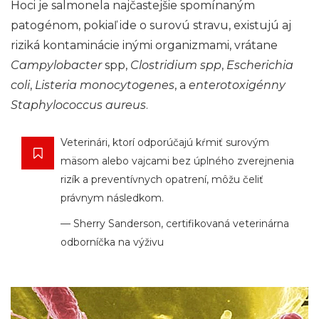
Hoci je salmonela najčastejšie spomínaným
patogénom, pokiaľ ide o surovú stravu, existujú aj
riziká kontaminácie inými organizmami, vrátane
Campylobacter
spp,
Clostridium
spp
,
Escherichia
coli
,
Listeria
monocytogenes
, a
enterotoxigénny
Staphylococcus aureus
.
Veterinári, ktorí odporúčajú kŕmiť surovým
mäsom alebo vajcami bez úplného zverejnenia
rizík a preventívnych opatrení, môžu čeliť
právnym následkom.
— Sherry Sanderson, certifikovaná veterinárna
odborníčka na výživu