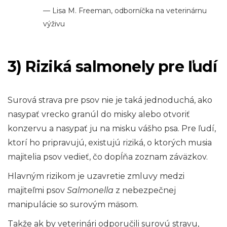
— Lisa M. Freeman, odborníčka na veterinárnu
výživu
3) Riziká salmonely pre ľudí
Surová strava pre psov nie je taká jednoduchá, ako
nasypať vrecko granúl do misky alebo otvoriť
konzervu a nasypať ju na misku vášho psa. Pre ľudí,
ktorí ho pripravujú, existujú riziká, o ktorých musia
majitelia psov vedieť, čo dopĺňa zoznam záväzkov.
Hlavným rizikom je uzavretie zmluvy medzi
majiteľmi psov
Salmonella
z nebezpečnej
manipulácie so surovým mäsom.
Takže ak by veterinári odporučili surovú stravu,