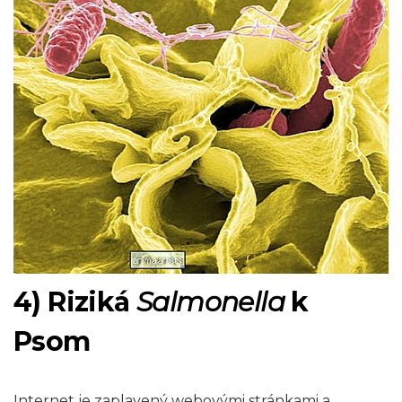
4) Riziká
Salmonella
k
Psom
Internet je zaplavený webovými stránkami a