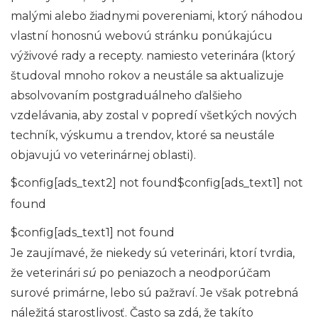
malými alebo žiadnymi povereniami, ktorý náhodou
vlastní honosnú webovú stránku ponúkajúcu
výživové rady a recepty. namiesto veterinára (ktorý
študoval mnoho rokov a neustále sa aktualizuje
absolvovaním postgraduálneho ďalšieho
vzdelávania, aby zostal v popredí všetkých nových
techník, výskumu a trendov, ktoré sa neustále
objavujú vo veterinárnej oblasti).
$config[ads_text2] not found$config[ads_text1] not
found
$config[ads_text1] not found
Je zaujímavé, že niekedy sú veterinári, ktorí tvrdia,
že veterinári
sú
po peniazoch a neodporúčam
surové primárne, lebo sú pažraví. Je však potrebná
náležitá starostlivosť. Často sa zdá, že takíto