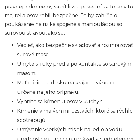
pravdepodobne by sa cítili zodpovední za to, aby to
majitelia psov robili bezpečne. To by zahŕňalo
poukázanie na riziká spojené s manipuláciou so
surovou stravou, ako sú:
Vedieť, ako bezpečne skladovať a rozmrazovať
surové mäso.
Umyte si ruky pred a po kontakte so surovým
mäsom.
Mať náčinie a dosku na krájanie výhradne
určené na jeho prípravu.
Vyhnite sa kŕmeniu psov v kuchyni.
Kŕmenie v malých množstvách, ktoré sa rýchlo
spotrebujú.
Umývanie všetkých misiek na jedlo a vodu
prednostne pomocou umývadla v oddelenom