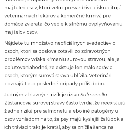
majiteľmi psov, ktorí veľmi presvedčivo diskreditujú
veterinárnych lekárov a komerčné krmivá pre
domáce zvieratá, čo vedie k silnému ovplyvňovaniu
majiteľov psov.
Nájdete tu množstvo neoficiálnych svedectiev o
psoch, ktorí sa doslova zotavili zo zdravotných
problémov vďaka kŕmeniu surovou stravou, ale je
poľutovaniahodné, že existuje len málo správ o
psoch, ktorým surová strava ublížila. Veterinári
poznajú tieto posledné prípady príliš dobre.
Jedným z hlavných rizík je riziko
Salmonella
.
Zástancovia surovej stravy často tvrdia, že neexistujú
žiadne riziká pre salmonelu alebo iné patogény u
psov vzhľadom na to, že psy majú kyslejší žalúdok a
ich tráviaci trakt je kratší, aby sa znížila šanca na