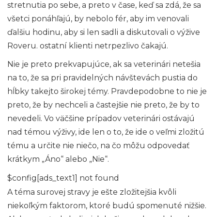
stretnutia po sebe, a preto v čase, keď sa zdá, že sa
všetci ponáhľajú, by nebolo fér, aby im venovali
ďalšiu hodinu, aby si len sadli a diskutovali o výžive
Roveru. ostatní klienti netrpezlivo čakajú.
Nie je preto prekvapujúce, ak sa veterinári netešia
na to, že sa pri pravidelných návštevách pustia do
hĺbky takejto širokej témy. Pravdepodobne to nie je
preto, že by nechceli a častejšie nie preto, že by to
nevedeli. Vo väčšine prípadov veterinári ostávajú
nad témou výživy, ide len o to, že ide o veľmi zložitú
tému a určite nie niečo, na čo môžu odpovedať
krátkym „Áno“ alebo „Nie“.
$config[ads_text1] not found
A téma surovej stravy je ešte zložitejšia kvôli
niekoľkým faktorom, ktoré budú spomenuté nižšie.