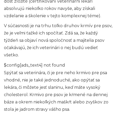
dosť zložité (certifikovaní veterinárni lekári
absolvujú niekoľko rokov navyše, aby získali
vzdelanie a školenie v tejto komplexnej téme).
V súčasnosti je na trhu toľko druhov krmív pre psov,
že je veľmi ťažké ich spočítať. Zdá sa, že každý
týždeň sa objaví nová spoločnosť a majitelia psov
očakávajú, že ich veterinári o nej budú vedieť
všetko.
$config[ads_text4] not found
Spýtať sa veterinára, či je pre neho krmivo pre psa
vhodné, nie je také jednoduché, ako opýtať sa
lekára, či môžete jesť slaninu, keď máte vysoký
cholesterol. Krmivo pre psov je kŕmené na dennej
báze a okrem niekoľkých maškŕt alebo zvyškov zo
stola je jadrom stravy vášho psa.