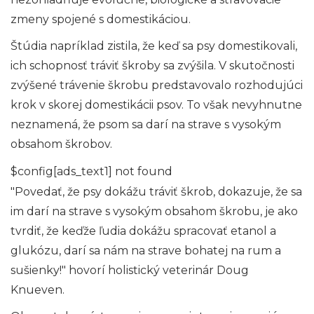
zmeny spojené s domestikáciou.
Štúdia napríklad zistila, že keď sa psy domestikovali,
ich schopnosť tráviť škroby sa zvýšila. V skutočnosti
zvýšené trávenie škrobu predstavovalo rozhodujúci
krok v skorej domestikácii psov. To však nevyhnutne
neznamená, že psom sa darí na strave s vysokým
obsahom škrobov.
$config[ads_text1] not found
"Povedať, že psy dokážu tráviť škrob, dokazuje, že sa
im darí na strave s vysokým obsahom škrobu, je ako
tvrdiť, že keďže ľudia dokážu spracovať etanol a
glukózu, darí sa nám na strave bohatej na rum a
sušienky!" hovorí holistický veterinár Doug
Knueven.