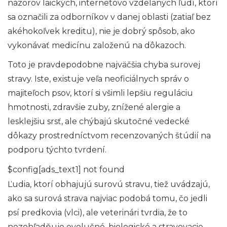
názorov laických, internetovo vzdelaných ľudí, ktorí
sa označili za odborníkov v danej oblasti (zatiaľ bez
akéhokoľvek kreditu), nie je dobrý spôsob, ako
vykonávať medicínu založenú na dôkazoch.
Toto je pravdepodobne najväčšia chyba surovej
stravy. Iste, existuje veľa neoficiálnych správ o
majiteľoch psov, ktorí si všimli lepšiu reguláciu
hmotnosti, zdravšie zuby, znížené alergie a
lesklejšiu srsť, ale chýbajú skutočné vedecké
dôkazy prostredníctvom recenzovaných štúdií na
podporu týchto tvrdení.
$config[ads_text1] not found
Ľudia, ktorí obhajujú surovú stravu, tiež uvádzajú,
ako sa surová strava najviac podobá tomu, čo jedli
psí predkovia (vlci), ale veterinári tvrdia, že to
nezohľadňuje evolučné, biologické a stravovacie