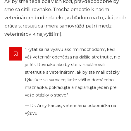
Ak by sme teda boli v ich koži, pravdepodobne by
sme sa cítili rovnako. Trocha empatie k našim
veterinárom bude ďaleko, vzhľadom na to, aká je ich
práca stresujúca (miera samovrážd patrí medzi
veterinárov k najvyšším).
"Pýtať sa na výživu ako "mimochodom", keď
váš veterinár odchádza na ďalšie stretnutie, nie
je fér. Rovnako ako by ste si naplánovali
stretnutie s veterinárom, ak by ste mali otázky
týkajúce sa svrbiacej kože vášho domáceho
maznáčika, pokračujte a naplánujte jeden pre
vaše otázky o strave."
— Dr. Amy Farcas, veterinárna odborníčka na
výživu