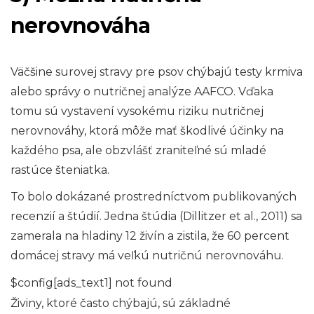
nerovnováha
Väčšine surovej stravy pre psov chýbajú testy krmiva
alebo správy o nutričnej analýze AAFCO. Vďaka
tomu sú vystavení vysokému riziku nutričnej
nerovnováhy, ktorá môže mať škodlivé účinky na
každého psa, ale obzvlášť zraniteľné sú mladé
rastúce šteniatka.
To bolo dokázané prostredníctvom publikovaných
recenzií a štúdií. Jedna štúdia (Dillitzer et al., 2011) sa
zamerala na hladiny 12 živín a zistila, že 60 percent
domácej stravy má veľkú nutričnú nerovnováhu.
$config[ads_text1] not found
Živiny, ktoré často chýbajú, sú základné