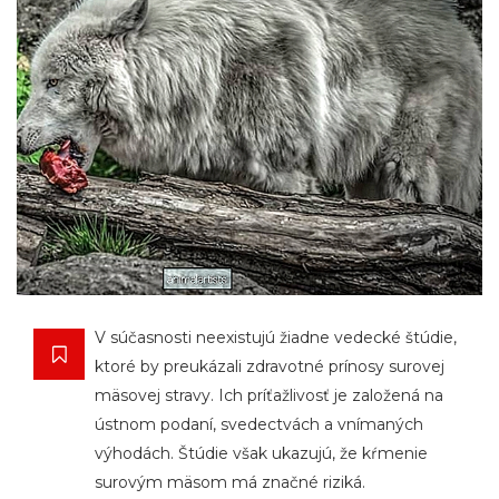
V súčasnosti neexistujú žiadne vedecké štúdie,
ktoré by preukázali zdravotné prínosy surovej
mäsovej stravy. Ich príťažlivosť je založená na
ústnom podaní, svedectvách a vnímaných
výhodách. Štúdie však ukazujú, že kŕmenie
surovým mäsom má značné riziká.