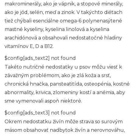
makrominerály, ako je vápnik, a stopové minerály,
ako je jód, selén, meď a zinok. V takýchto diétach
tiež chýbali esenciálne omega-6 polynenasýtené
mastné kyseliny, kyselina linolová a kyselina
arachidónová a obsahovali nedostatočné hladiny
vitamínov E, D a B12.
$config[ads_text2] not found
Takéto nutričné ​​nedostatky u psov môžu viesť k
závažným problémom, ako je zlá koža a srsť,
chronická hnačka, pansteatitída, osteopénia, kostné
abnormality, krivica, zlomeniny kostí a anémia, aby
sme vymenovali aspoň niektoré.
$config[ads_text3] not found
Okrem nedostatku živín môže strava so surovým
mäsom obsahovať nadbytok živín a nerovnováhu,