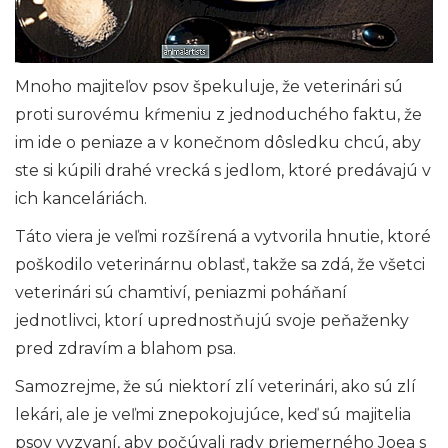
Mnoho majiteľov psov špekuluje, že veterinári sú
proti surovému kŕmeniu z jednoduchého faktu, že
im ide o peniaze a v konečnom dôsledku chcú, aby
ste si kúpili drahé vrecká s jedlom, ktoré predávajú v
ich kanceláriách.
Táto viera je veľmi rozšírená a vytvorila hnutie, ktoré
poškodilo veterinárnu oblasť, takže sa zdá, že všetci
veterinári sú chamtiví, peniazmi poháňaní
jednotlivci, ktorí uprednostňujú svoje peňaženky
pred zdravím a blahom psa.
Samozrejme, že sú niektorí zlí veterinári, ako sú zlí
lekári, ale je veľmi znepokojujúce, keď sú majitelia
psov vyzvaní, aby počúvali rady priemerného Joea s