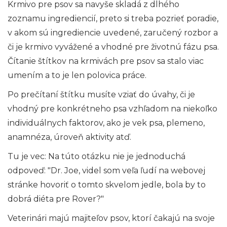
Krmivo pre psov sa navyše skladá z dlhého
zoznamu ingrediencií, preto si treba pozrieť poradie,
v akom sú ingrediencie uvedené, zaručený rozbor a
či je krmivo vyvážené a vhodné pre životnú fázu psa.
Čítanie štítkov na krmivách pre psov sa stalo viac
umením a to je len polovica práce.
Po prečítaní štítku musíte vziať do úvahy, či je
vhodný pre konkrétneho psa vzhľadom na niekoľko
individuálnych faktorov, ako je vek psa, plemeno,
anamnéza, úroveň aktivity atď.
Tu je vec: Na túto otázku nie je jednoduchá
odpoveď: "Dr. Joe, videl som veľa ľudí na webovej
stránke hovoriť o tomto skvelom jedle, bola by to
dobrá diéta pre Rover?"
Veterinári majú majiteľov psov, ktorí čakajú na svoje