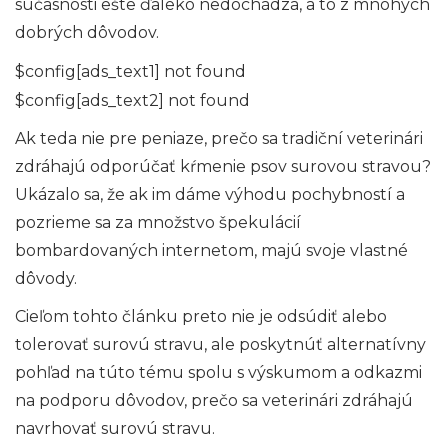
súčasnosti ešte ďaleko nedochádza, a to z mnohých
dobrých dôvodov.
$config[ads_text1] not found
$config[ads_text2] not found
Ak teda nie pre peniaze, prečo sa tradiční veterinári
zdráhajú odporúčať kŕmenie psov surovou stravou?
Ukázalo sa, že ak im dáme výhodu pochybností a
pozrieme sa za množstvo špekulácií
bombardovaných internetom, majú svoje vlastné
dôvody.
Cieľom tohto článku preto nie je odsúdiť alebo
tolerovať surovú stravu, ale poskytnúť alternatívny
pohľad na túto tému spolu s výskumom a odkazmi
na podporu dôvodov, prečo sa veterinári zdráhajú
navrhovať surovú stravu.