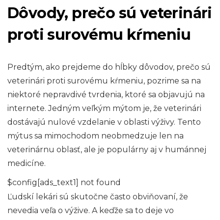
Dôvody, prečo sú veterinári
proti surovému kŕmeniu
Predtým, ako prejdeme do hĺbky dôvodov, prečo sú
veterinári proti surovému kŕmeniu, pozrime sa na
niektoré nepravdivé tvrdenia, ktoré sa objavujú na
internete. Jedným veľkým mýtom je, že veterinári
dostávajú nulové vzdelanie v oblasti výživy. Tento
mýtus sa mimochodom neobmedzuje len na
veterinárnu oblasť, ale je populárny aj v humánnej
medicíne.
$config[ads_text1] not found
Ľudskí lekári sú skutočne často obviňovaní, že
nevedia veľa o výžive. A keďže sa to deje vo