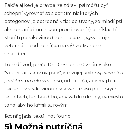
Takže aj keď je pravda, že zdraví psi môžu byť
schopní vyrovnať sa s požitím niektorých
patogénov, je potrebné vziať do úvahy, že mladí psi
alebo starí a imunokompromitovaní (napríklad tí,
ktorí trpia rakovinou) to nedokážu, vysvetľuje
veterinárna odborníčka na výživu Marjorie L.
Chandler.
To je dôvod, prečo Dr. Dressler, tiež známy ako
"veterinár rakoviny psov", vo svojej knihe
Sprievodca
prežitím pri rakovine psa
, odporúča, aby majitelia
pacientov s rakovinou psov varili mäso pri nízkych
teplotách, len tak dlho, aby zabili mikróby, namiesto
toho, aby ho kŕmili surovým.
$config[ads_text1] not found
5) Možná nutričná