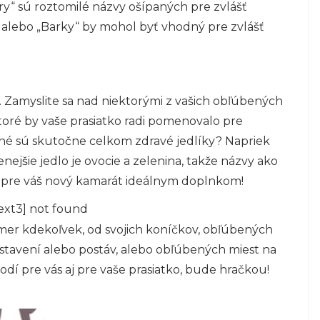
ry“ sú roztomilé názvy ošípaných pre zvlášť
r“ alebo „Barky“ by mohol byť vhodný pre zvlášť
ia. Zamyslite sa nad niektorými z vašich obľúbených
toré by vaše prasiatko radi pomenovalo pre
pané sú skutočne celkom zdravé jedlíky? Napriek
nejšie jedlo je ovocie a zelenina, takže názvy ako
ť pre váš nový kamarát ideálnym doplnkom!
ext3] not found
kmer kdekoľvek, od svojich koníčkov, obľúbených
stavení alebo postáv, alebo obľúbených miest na
dí pre vás aj pre vaše prasiatko, bude hračkou!