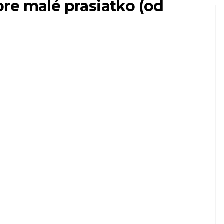
re malé prasiatko (od
PSOV
váš
Môžu sa psy pozrieť
dné
hore? Ako funguje
vízia psa
6,2026