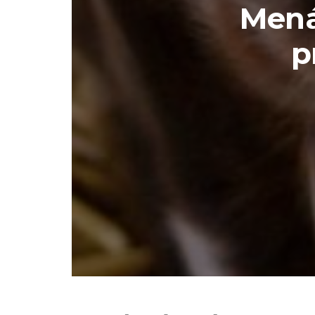
Mená
p