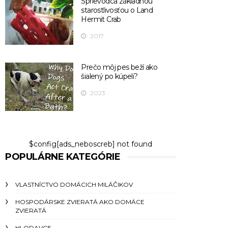
Sprievodca základnou
starostlivosťou o Land
Hermit Crab
2017
Prečo môj pes beží ako
šialený po kúpeli?
2023
$config[ads_neboscreb] not found
POPULÁRNE KATEGÓRIE
VLASTNÍCTVO DOMÁCICH MILÁČIKOV
HOSPODÁRSKE ZVIERATÁ AKO DOMÁCE
ZVIERATÁ
HLODAVCE