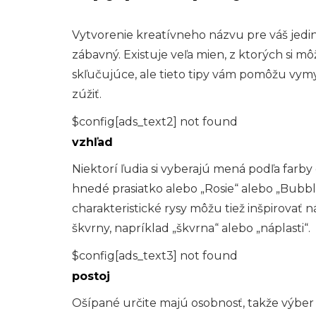
Vytvorenie kreatívneho názvu pre váš jedi
zábavný. Existuje veľa mien, z ktorých si m
skľučujúce, ale tieto tipy vám pomôžu vymy
zúžiť.
$config[ads_text2] not found
vzhľad
Niektorí ľudia si vyberajú mená podľa farb
hnedé prasiatko alebo „Rosie“ alebo „Bubbl
charakteristické rysy môžu tiež inšpirovať 
škvrny, napríklad „škvrna“ alebo „náplasti“.
$config[ads_text3] not found
postoj
Ošípané určite majú osobnosť, takže výbe