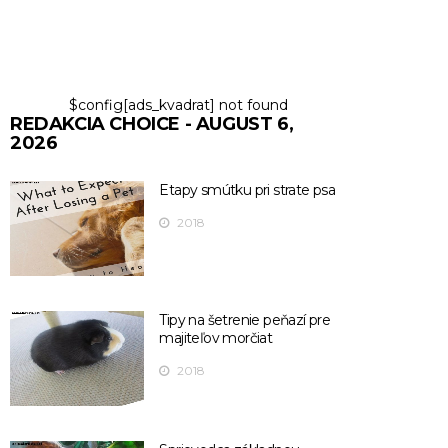
$config[ads_kvadrat] not found
REDAKCIA CHOICE - AUGUST 6,
2026
Etapy smútku pri strate psa
2018
Tipy na šetrenie peňazí pre
majiteľov morčiat
2018