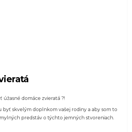
ieratá
ť úžasné domáce zvieratá ?!
žu byť skvelým doplnkom vašej rodiny a aby som to
mylných predstáv o týchto jemných stvoreniach.