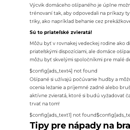
Výcvik domáceho ošípaného je úplne možná
trénovaní tak, aby odpovedali na príkazy typ
triky, ako napríklad behanie cez prekážkov
Sú to priateľské zvieratá!
Môžu byť v rovnakej vedeckej rodine ako div
priateľskými dispozíciami, ale domáce ošípan
môžu byť skvelými spoločníkmi pre malé deti
$config[ads_text4] not found
Ošípané si užívajú počúvanie hudby a môžu s
ocenia ležanie a príjemné zadné alebo brušn
aktívne zvieratá, ktoré si budú vyžadovať 
trvať na tom!
$config[ads_text1] not found$config[ads_t
Tipy pre nápady na br