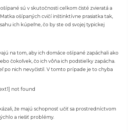
šípané sú v skutočnosti celkom čisté zvieratá a
tka ošípaných cvičí inštinktívne prasiatka tak,
sahu ich kúpeľne, čo by ste od svojej typickej
rvajú na tom, aby ich domáce ošípané zapáchali ako
alebo čokoľvek, čo ich vôňa ich podstielky zapácha.
ľ po nich nevyčistil. V tomto prípade je to chyba
ext1] not found
 Ukázali, že majú schopnosť učiť sa prostredníctvom
rýchlo a riešiť problémy.