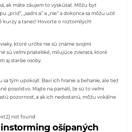
, ak máte záujem to vyskúšať. Môžu byť
u „príď“, „sadni si“ a „nie“ a dokonca sa môžu učiť
é kurzy a tanec! Hovorte o roztomilých!
iaky, ktoré určite nie sú známe svojimi
é sú veľmi priateľské, milujúce zvieratá, ktoré
 aj staršie osoby.
a tým upokojiť. Baví ich hranie a behanie, ale tiež
é posolstvo. Majte na pamäti, že sú to veľmi
častú pozornosť, a ak ich nedostanú, môžu vokálne
ext2] not found
ainstorming ošípaných