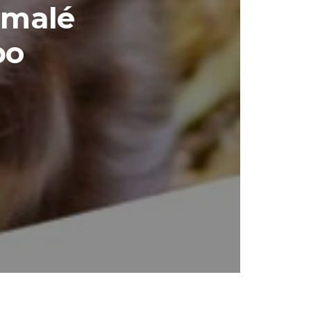
 malé
po