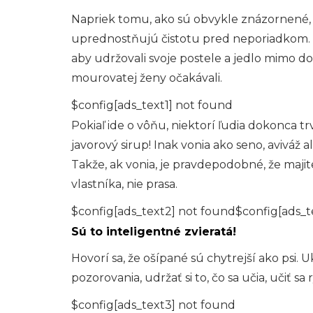
Napriek tomu, ako sú obvykle znázornené, o
uprednostňujú čistotu pred neporiadkom. Ma
aby udržovali svoje postele a jedlo mimo do
mourovatej ženy očakávali.
$config[ads_text1] not found
Pokiaľ ide o vôňu, niektorí ľudia dokonca t
javorový sirup! Inak vonia ako seno, aviváž 
Takže, ak vonia, je pravdepodobné, že majite
vlastníka, nie prasa.
$config[ads_text2] not found$config[ads_t
Sú to inteligentné zvieratá!
Hovorí sa, že ošípané sú chytrejší ako psi.
pozorovania, udržať si to, čo sa učia, učiť sa 
$config[ads_text3] not found