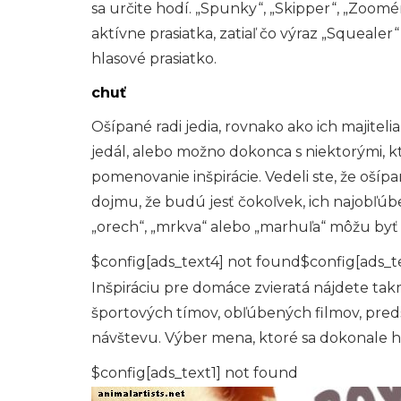
sa určite hodí. „Spunky“, „Skipper“, „Zoomé
aktívne prasiatka, zatiaľ čo výraz „Squeale
hlasové prasiatko.
chuť
Ošípané radi jedia, rovnako ako ich majitel
jedál, alebo možno dokonca s niektorými, k
pomenovanie inšpirácie. Vedeli ste, že oší
dojmu, že budú jesť čokoľvek, ich najobľúbe
„orech“, „mrkva“ alebo „marhuľa“ môžu by
$config[ads_text4] not found$config[ads_t
Inšpiráciu pre domáce zvieratá nájdete ta
športových tímov, obľúbených filmov, pred
návštevu. Výber mena, ktoré sa dokonale ho
$config[ads_text1] not found