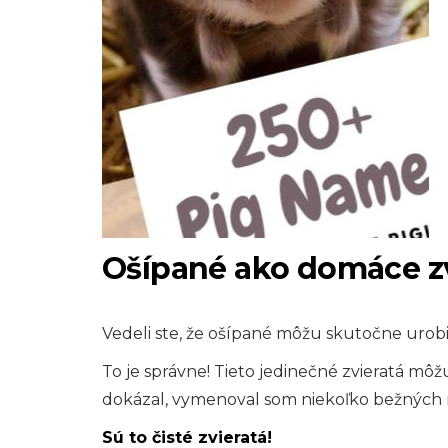
Ošípané ako domáce zv
Vedeli ste, že ošípané môžu skutočne urobi
To je správne! Tieto jedinečné zvieratá mô
dokázal, vymenoval som niekoľko bežných 
Sú to čisté zvieratá!