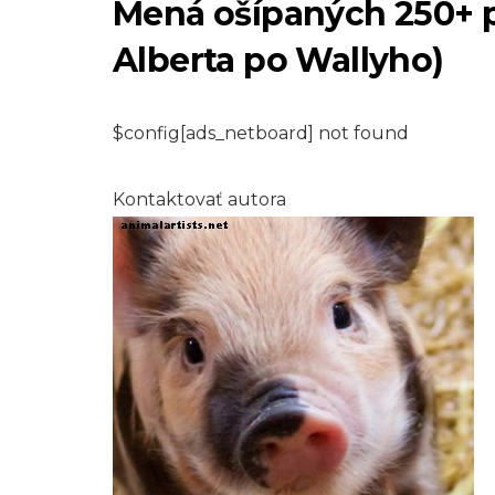
Mená ošípaných 250+ p
Alberta po Wallyho)
$config[ads_netboard] not found
MAČKY
Kontaktovať autora
Ako si vybrať pre 
dom rastliny vho
pre mačky
6,2026