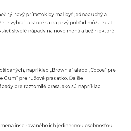
nečný nový prírastok by mal byť jednoduchý a
ôžete vybrať, a ktoré sa na prvý pohľad môžu zdať
slieť skvelé nápady na nové mená a tiež niektoré
y ošípaných, napríklad „Brownie“ alebo „Cocoa“ pre
e Gum“ pre ružové prasiatko. Ďalšie
nápady pre roztomilé prasa, ako sú napríklad
r mena inšpirovaného ich jedinečnou osobnosťou