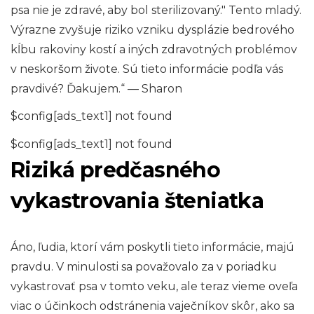
psa nie je zdravé, aby bol sterilizovaný." Tento mladý.
Výrazne zvyšuje riziko vzniku dysplázie bedrového
kĺbu rakoviny kostí a iných zdravotných problémov
v neskoršom živote. Sú tieto informácie podľa vás
pravdivé? Ďakujem.“ — Sharon
$config[ads_text1] not found
$config[ads_text1] not found
Riziká predčasného
vykastrovania šteniatka
Áno, ľudia, ktorí vám poskytli tieto informácie, majú
pravdu. V minulosti sa považovalo za v poriadku
vykastrovať psa v tomto veku, ale teraz vieme oveľa
viac o účinkoch odstránenia vaječníkov skôr, ako sa