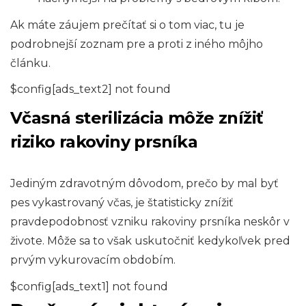
Ak máte záujem prečítať si o tom viac, tu je
podrobnejší zoznam pre a proti z iného môjho
článku.
$config[ads_text2] not found
Včasná sterilizácia môže znížiť
riziko rakoviny prsníka
Jediným zdravotným dôvodom, prečo by mal byť
pes vykastrovaný včas, je štatisticky znížiť
pravdepodobnosť vzniku rakoviny prsníka neskôr v
živote. Môže sa to však uskutočniť kedykoľvek pred
prvým vykurovacím obdobím.
$config[ads_text1] not found