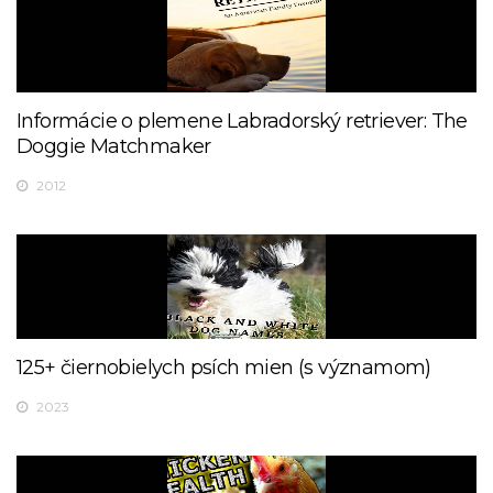
Informácie o plemene Labradorský retriever: The
Doggie Matchmaker
2012
125+ čiernobielych psích mien (s významom)
2023