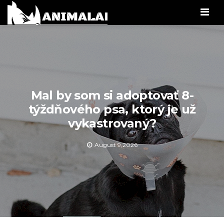
Men
Mal by som si adoptovať 8-
týždňového psa, ktorý je už
vykastrovaný?
August 9,2026