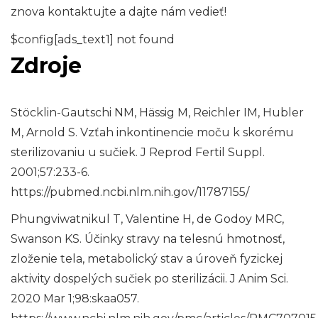
znova kontaktujte a dajte nám vedieť!
$config[ads_text1] not found
Zdroje
Stöcklin-Gautschi NM, Hässig M, Reichler IM, Hubler
M, Arnold S. Vzťah inkontinencie moču k skorému
sterilizovaniu u sučiek. J Reprod Fertil Suppl.
2001;57:233-6.
https://pubmed.ncbi.nlm.nih.gov/11787155/
Phungviwatnikul T, Valentine H, de Godoy MRC,
Swanson KS. Účinky stravy na telesnú hmotnosť,
zloženie tela, metabolický stav a úroveň fyzickej
aktivity dospelých sučiek po sterilizácii. J Anim Sci.
2020 Mar 1;98:skaa057.