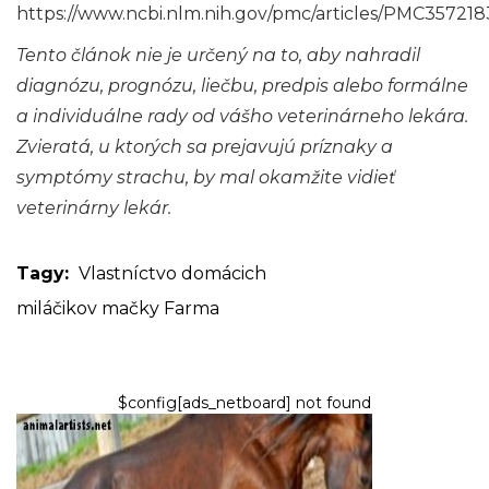
https://www.ncbi.nlm.nih.gov/pmc/articles/PMC357218
Tento článok nie je určený na to, aby nahradil
diagnózu, prognózu, liečbu, predpis alebo formálne
a individuálne rady od vášho veterinárneho lekára.
Zvieratá, u ktorých sa prejavujú príznaky a
symptómy strachu, by mal okamžite vidieť
veterinárny lekár.
Tagy:
Vlastníctvo domácich
miláčikov
mačky
Farma
$config[ads_netboard] not found