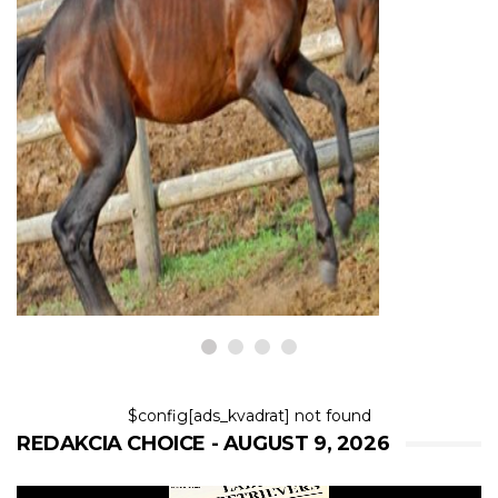
KONE
Zriedkavé plemená koní: 4 z
najvzácnejších koní na svete
9,2026
$config[ads_kvadrat] not found
REDAKCIA CHOICE - AUGUST 9, 2026