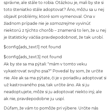
správne, ale stále to robia. Otázkou je, mali by ste si
toto šteniatko stále adoptovať? Áno, môžu sa u nej
objaviť problémy, ktoré som vymenoval. Ona v
žiadnom prípade nie je
samozrejme
vyvinúť
niektorú z týchto chorôb – znamená to len, že u nej
je štatisticky väčšia pravdepodobnosť, že tak urobí.
$config[ads_text1] not found
$config[ads_text3] not found
Ak by ste sa ma pýtali: "mám v tomto veku
vykastrovať svojho psa?" Povedal by som, že určite
nie. Ale ak sa ma pýtate, či je v poriadku adoptovať si
už kastrovaného psa, tak určite áno. Ak si ju
neadoptujete, môže si ju adoptovať niekto iný, ale
ak nie, pravdepodobne ju uspí.
Dúfam, že vám to pomôže pri výbere. Určite nás