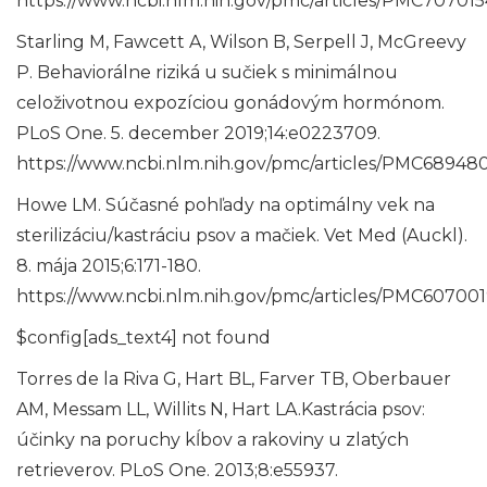
https://www.ncbi.nlm.nih.gov/pmc/articles/PMC707015
Starling M, Fawcett A, Wilson B, Serpell J, McGreevy
P. Behaviorálne riziká u sučiek s minimálnou
celoživotnou expozíciou gonádovým hormónom.
PLoS One. 5. december 2019;14:e0223709.
https://www.ncbi.nlm.nih.gov/pmc/articles/PMC689480
Howe LM. Súčasné pohľady na optimálny vek na
sterilizáciu/kastráciu psov a mačiek. Vet Med (Auckl).
8. mája 2015;6:171-180.
https://www.ncbi.nlm.nih.gov/pmc/articles/PMC607001
$config[ads_text4] not found
Torres de la Riva G, Hart BL, Farver TB, Oberbauer
AM, Messam LL, Willits N, Hart LA.Kastrácia psov:
účinky na poruchy kĺbov a rakoviny u zlatých
retrieverov. PLoS One. 2013;8:e55937.