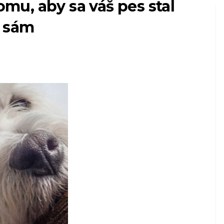
tomu, aby sa váš pes stal
 sám
taký
PSY
né
Ako zabrániť vodítku
ťahať so svojím psom
8,2026