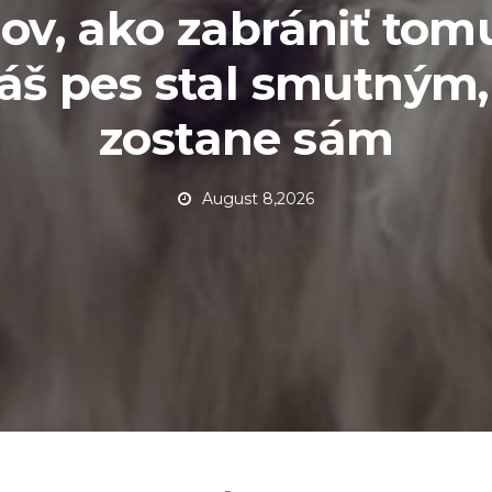
pov, ako zabrániť tom
váš pes stal smutným,
zostane sám
August 8,2026