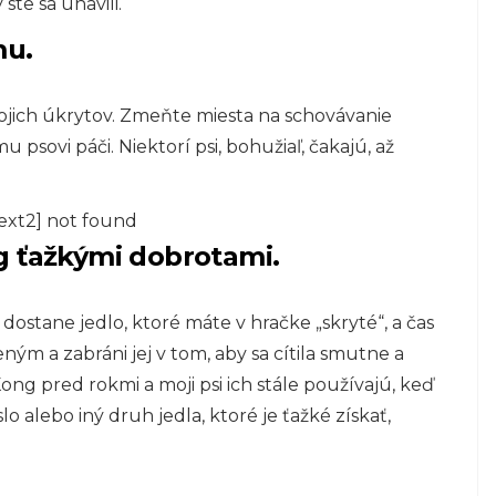
te sa unavili.
mu.
vojich úkrytov. Zmeňte miesta na schovávanie
 psovi páči. Niektorí psi, bohužiaľ, čakajú, až
ext2] not found
g ťažkými dobrotami.
e dostane jedlo, ktoré máte v hračke „skryté“, a čas
ným a zabráni jej v tom, aby sa cítila smutne a
ng pred rokmi a moji psi ich stále používajú, keď
alebo iný druh jedla, ktoré je ťažké získať,