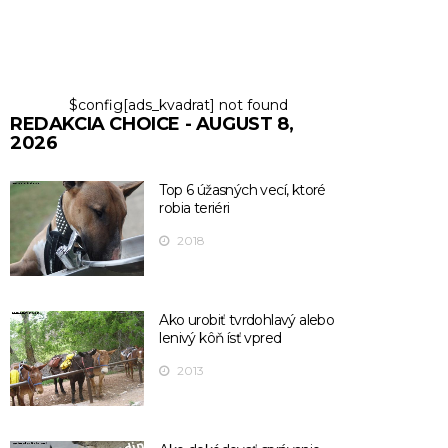
$config[ads_kvadrat] not found
REDAKCIA CHOICE - AUGUST 8,
2026
Top 6 úžasných vecí, ktoré
robia teriéri
2018
Ako urobiť tvrdohlavý alebo
lenivý kôň ísť vpred
2013