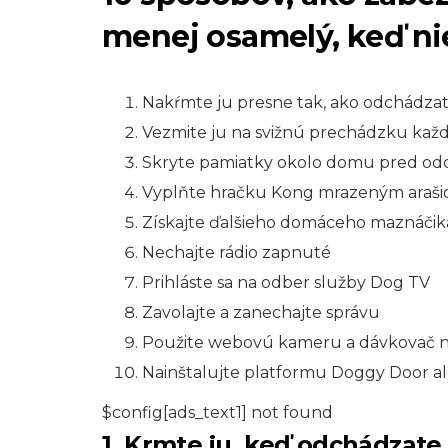
menej osamelý, keď ni
Nakŕmte ju presne tak, ako odchádza
Vezmite ju na svižnú prechádzku kaž
Skryte pamiatky okolo domu pred o
Vyplňte hračku Kong mrazeným arašid
Získajte ďalšieho domáceho maznáčik
Nechajte rádio zapnuté
Prihláste sa na odber služby Dog TV
Zavolajte a zanechajte správu
Použite webovú kameru a dávkovač n
Nainštalujte platformu Doggy Door 
$config[ads_text1] not found
1. Krmte ju, keď odchádzate