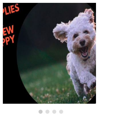
PSY
PSY
5 Dôle
Musí mať zásoby pre
nevýh
šteňa
Boston
8,2026
8,2026