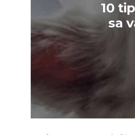
10 ti
sa 