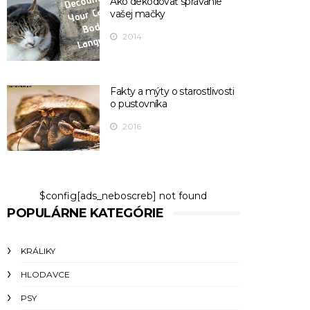
Ako dekódovať správanie
vašej mačky
2014
Fakty a mýty o starostlivosti
o pustovníka
2016
$config[ads_neboscreb] not found
POPULÁRNE KATEGÓRIE
KRÁLIKY
HLODAVCE
PSY