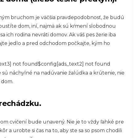
 s plným bruchom je väčšia pravdepodobnosť, že budú
 opustíte dom, iní, najmä ak sú kŕmení slobodnou
sa ich rodina nevráti domov. Ak váš pes žerie iba
dajte jedlo a pred odchodom počkajte, kým ho
ext3] not found$config[ads_text2] not found
 sú náchylné na nadúvanie žalúdka a krútenie, nie
e dom.
prechádzku.
om cvičení bude unavený. Nie je to vždy ľahké pre
ôr a urobte si čas na to, aby ste sa so psom chodili