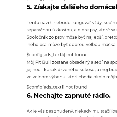
5. Získajte ďalšieho domác
Tento návrh nebude fungovať vždy, keď mát
separačnou úzkosťou, ale pre psy, ktoré sa
Spoločník zo psov môže byť najlepší, preto
iného psa, môže byť dobrou voľbou mačka, 
$config[ads_text4] not found
Môj Pit Bull zostane obsadený a sedí na sp
jej hodil kúsok drveného kokosu, a môj brad
vo voľnom výbehu, ktorí chodia okolo môjh
$config[ads_text1] not found
6. Nechajte zapnuté rádio.
Ak je váš pes znudený, niekedy mu stačí iba