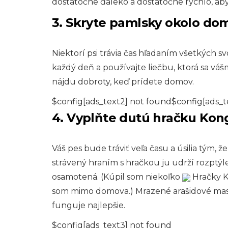
dostatočne ďaleko a dostatočne rýchlo, aby s
3. Skryte pamlsky okolo do
Niektorí psi trávia čas hľadaním všetkých s
každý deň a používajte liečbu, ktorá sa vášmu
nájdu dobroty, keď prídete domov.
$config[ads_text2] not found$config[ads_t
4. Vyplňte dutú hračku Kon
Váš pes bude tráviť veľa času a úsilia tým, ž
strávený hraním s hračkou ju udrží rozptýle
osamotená. (Kúpil som niekoľko
Hračky Ko
som mimo domova.) Mrazené arašidové maslo 
funguje najlepšie.
$config[ads_text3] not found