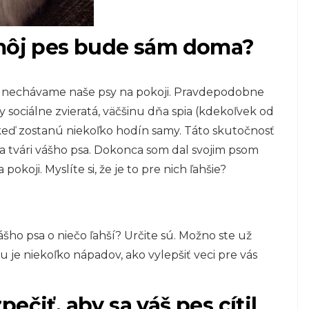
 môj pes bude sám doma?
deň nechávame naše psy na pokoji. Pravdepodobne
y sociálne zvieratá, väčšinu dňa spia (kdekoľvek od
 keď zostanú niekoľko hodín samy. Táto skutočnosť
a tvári vášho psa. Dokonca som dal svojim psom
okoji. Myslíte si, že je to pre nich ľahšie?
ášho psa o niečo ľahší? Určite sú. Možno ste už
 tu je niekoľko nápadov, ako vylepšiť veci pre vás
ečiť, aby sa váš pes cítil