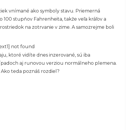
ačiek vnímané ako symboly stavu. Priemerná
lo 100 stupňov Fahrenheita, takže veľa kráľov a
ostriedok na zotrvanie v zime. A samozrejme boli
ext1] not found
čaju, ktoré vidíte dnes inzerované, sú iba
rípadoch aj runovou verziou normálneho plemena.
. Ako teda poznáš rozdiel?