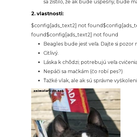
sa zistilo, že ak bude úspešný, bude 
2.
vlastnosti:
$config[ads_text2] not found$config[ads_t
found$config[ads_text2] not found
Beagles bude jesť veľa. Dajte si pozor
Citlivý.
Láska k chôdzi; potrebujú veľa cvičenia
Nepáči sa mačkám (čo robí pes?)
Ťažké vlak, ale ak sú správne vyškolen