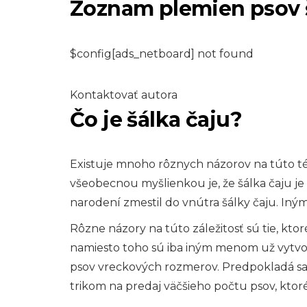
Zoznam plemien psov 
$config[ads_netboard] not found
Kontaktovať autora
Čo je šálka čaju?
MAČKY
7 znakov, že sa
Existuje mnoho rôznych názorov na túto tém
mačiatko usadzu
všeobecnou myšlienkou je, že šálka čaju je p
narodení zmestil do vnútra šálky čaju. Iným
6,2026
Rôzne názory na túto záležitosť sú tie, ktoré
namiesto toho sú iba iným menom už vytvo
psov vreckových rozmerov. Predpokladá sa,
trikom na predaj väčšieho počtu psov, ktor