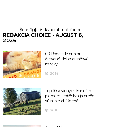
$config[ads_kvadrat] not found
REDAKCIA CHOICE - AUGUST 6,
2026
60 Badass Mená pre
červené alebo oranžové
mačky
2014
Top 10 vzácnych kuracích
plemien dedičstva (a prečo
sú moje obľúbené)
2011