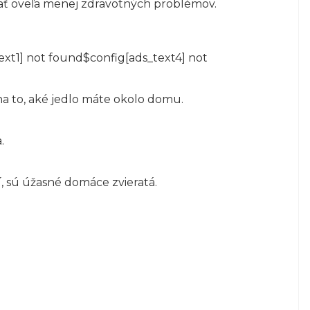
mať oveľa menej zdravotných problémov.
ext1] not found$config[ads_text4] not
 na to, aké jedlo máte okolo domu.
.
í, sú úžasné domáce zvieratá.