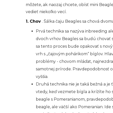
môžete, ak naozaj chcete, obísť mini Beagle
vedieť niekoľko vecí.
1. Chov
. Šálka ​​čaju Beagles sa chová dvo
Prvá technika sa nazýva inbreeding al
dvoch vrhov Beagles sa budú chovať s
sa tento proces bude opakovať s novým
vrh s „čajovým pohárikom“ bíglov. Hl
problémy - chovom mláďat, najnezdravš
samotnej prírode. Pravdepodobnosť odo
vyššia.
Druhá technika nie je taká bežná a je ť
vtedy, keď vezmete bígla a krížíte ho 
beagle s Pomeranianom, pravdepodob
beagle, ale väčší ako Pomeranian. Ide sk