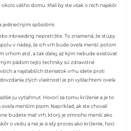
 okolo vášho domu. Mali by ste však o nich najskôr
ma jedinečnými spôsobmi.
ebo inbreeding nepretržite. To znamená, že stúpy
polu v nádeji, že ich vrh bude oveľa menší; potom
 vrhom atď., a tak ďalej, až kým nebude existovať
avným pádom tejto techniky sú zdravotné
ích a najslabších šteniatok vrhu idete proti
vzdania zlých vlastností je pri vyšľachtení oveľa
ažšie ju vytiahnuť. Hovorí sa tomu kríženie a je to
s oveľa menším psom; Napríklad, ak ste chovali
ne budete mať vrh, ktorý je omnoho menší ako
ôr o vedu a nie je si istý proces ako kríženie, hoci