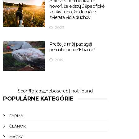
Animal Communicator
hovorí, že existujú špecifické
znaky toho, že domáce
zvieratá vidia duchov
2023
Prečo je môj papagáj
pernaté perie šklbanie?
2015
$config[ads_neboscreb] not found
POPULÁRNE KATEGÓRIE
FARMA
ČLÁNOK
MAČKY