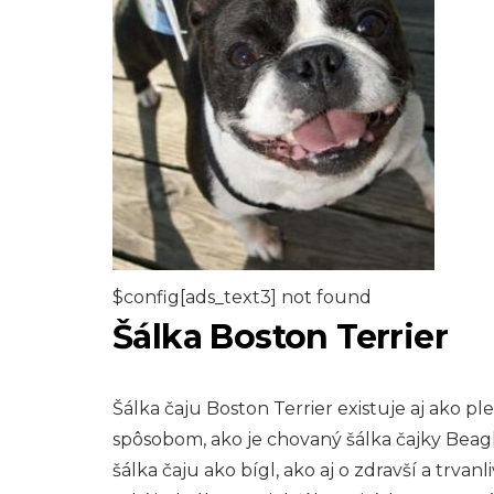
$config[ads_text3] not found
Šálka ​​Boston Terrier
Šálka ​​čaju Boston Terrier existuje aj ako
spôsobom, ako je chovaný šálka čajky Beagl
šálka čaju ako bígl, ako aj o zdravší a trvanl