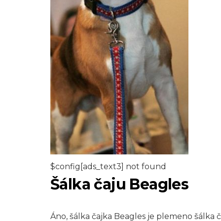
$config[ads_text3] not found
Šálka ​​čaju Beagles
Áno, šálka čajka Beagles je plemeno šálka ča