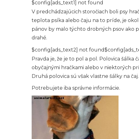
$config[ads_text1] not found
V predchádzajúcich storočiach boli psy hr
teplota psíka alebo čaju na to príde, je oko
pánov by malo týchto drobných psov ako pr
drahé.
$config[ads_text2] not found$config[ads_t
Pravda je, že je to pol a pol. Polovica šálka 
obyčajnými hračkami alebo v niektorých p
Druhá polovica sú však vlastne šálky na čaj
Potrebujete iba správne informácie.