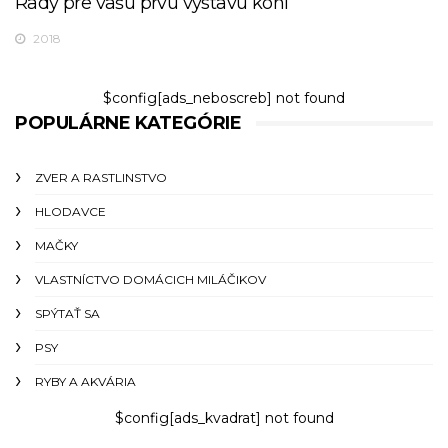
Rady pre vašu prvú výstavu koní
2018
$config[ads_neboscreb] not found
POPULÁRNE KATEGÓRIE
ZVER A RASTLINSTVO
HLODAVCE
MAČKY
VLASTNÍCTVO DOMÁCICH MILÁČIKOV
SPÝTAŤ SA
PSY
RYBY A AKVÁRIA
$config[ads_kvadrat] not found