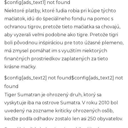
$config[ads_text1] not found
Niektoré platby, ktoré ľudia robia pri kúpe týchto
mačiatok, idú do špeciálneho fondu na pomoc s
ochranou tigrov, pretože tieto mačiatka sa chovajú,
aby vyzerali veľmi podobne ako tigre. Pretože tigri
boli pôvodnou inšpiráciou pre toto úžasné plemeno,
má zmysel pomáhať im s využitím niektorých
finančných prostriedkov zaplatených za tieto
krásne mačky.
$config[ads_text2] not found$config[ads_text2] not
found
Tiger Sumatran je ohrozený druh, ktorý sa
vyskytuje iba na ostrove Sumatra. V roku 2010 bol
uvedený na zozname kriticky ohrozených osôb,
keďže podľa odhadov zostalo len asi 250 obyvateľov.