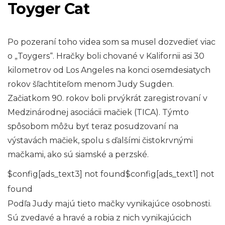
Toyger Cat
Po pozeraní toho videa som sa musel dozvedieť viac
o „Toygers“. Hračky boli chované v Kalifornii asi 30
kilometrov od Los Angeles na konci osemdesiatych
rokov šľachtiteľom menom Judy Sugden.
Začiatkom 90. rokov boli prvýkrát zaregistrovaní v
Medzinárodnej asociácii mačiek (TICA). Týmto
spôsobom môžu byť teraz posudzovaní na
výstavách mačiek, spolu s ďalšími čistokrvnými
mačkami, ako sú siamské a perzské.
$config[ads_text3] not found$config[ads_text1] not
found
Podľa Judy majú tieto mačky vynikajúce osobnosti.
Sú zvedavé a hravé a robia z nich vynikajúcich