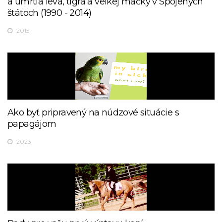
a úmrtia leva, tigra a veľkej mačky v Spojených
štátoch (1990 - 2014)
2015
Ako byť pripravený na núdzové situácie s
papagájom
2023