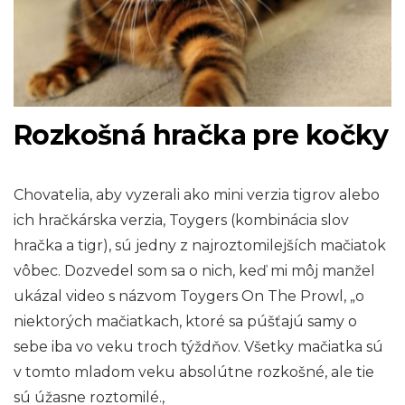
Rozkošná hračka pre kočky
Chovatelia, aby vyzerali ako mini verzia tigrov alebo
ich hračkárska verzia, Toygers (kombinácia slov
hračka a tigr), sú jedny z najroztomilejších mačiatok
vôbec. Dozvedel som sa o nich, keď mi môj manžel
ukázal video s názvom Toygers On The Prowl, „o
niektorých mačiatkach, ktoré sa púšťajú samy o
sebe iba vo veku troch týždňov. Všetky mačiatka sú
v tomto mladom veku absolútne rozkošné, ale tie
sú úžasne roztomilé.,