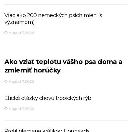
Viac ako 200 nemeckých psích mien (s
významom)
August 7,2026
Ako vziať teplotu vášho psa doma a
zmierniť horúčky
August 7,2026
Etické otázky chovu tropických rýb
August 7,2026
Profil plemena králikov: Lionheads