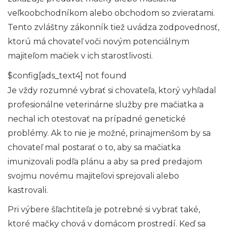
veľkoobchodníkom alebo obchodom so zvieratami.
Tento zvláštny zákonník tiež uvádza zodpovednosť,
ktorú má chovateľ voči novým potenciálnym
majiteľom mačiek v ich starostlivosti.
$config[ads_text4] not found
Je vždy rozumné vybrať si chovateľa, ktorý vyhľadal
profesionálne veterinárne služby pre mačiatka a
nechal ich otestovať na prípadné genetické
problémy. Ak to nie je možné, prinajmenšom by sa
chovateľ mal postarať o to, aby sa mačiatka
imunizovali podľa plánu a aby sa pred predajom
svojmu novému majiteľovi sprejovali alebo
kastrovali.
Pri výbere šľachtiteľa je potrebné si vybrať také,
ktoré mačky chová v domácom prostredí. Keď sa