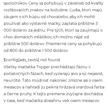
spoločníkov. Ceny sa pohybujú v závislosti od kvality
rozlišovacích znakov na kožušine. Ľudia, ktorí majú
záujem o ich kúpu od chovateľov, aby ich mohli
používať ako výstavné mačky, zaplatia približne 3
000 dolárov za jednu. Pre tých, ktorí sa zaujímajú o
chov domácich miláčikov, ich možno nájsť od
približne 500 dolárov. Priemerné ceny sa pohybujú
od 800 do približne 1 500 dolárov.
$config[ads_text4] not found
Všetky mačiatka Toyger prechádzajú fázou v
počiatočných fázach, keď vyzerajú sivo a sú nejasné,
neurčité. Táto múdrosť nakoniec zmizne asi o osem
mesiacov a nahradí ju pekná hrdzavá oranžová farba
a čierne pruhy. K tejto premene zvyčajne dochádza
v čase, keď mačiatka dosiahnu vek osem mesiacov.