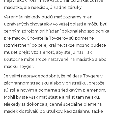
nejaví ako chorá, máte väčšiu šancu získať zdravé
mačiatko, ale neexistujú žiadne záruky.
Veterinári niekedy budú mať zoznamy mien
uznávaných chovateľov vo vašej oblasti a môžu byť
cenným zdrojom pri hľadaní dokonalého spoločníka
pre mačky. Chovatelia Toygerov sú pomerne
rozmiestnení po celej krajine, takže možno budete
musieť prejsť vzdialenosť, aby ste ju našli, ak
skutočne máte srdce nastavené na mačiatko alebo
mačku Toyger.
Je veľmi nepravdepodobné, že nájdete Toygera v
záchrannom stredisku alebo v prístrešku, pretože
sú stále novým a pomerne zriedkavým plemenom.
Mohli by ste však mať šťastie a nájsť tam nejakú.
Niekedy sa dokonca aj cenné špeciálne plemená
mačiek dostávajú do útulkov, keď zasiahnu ťažké