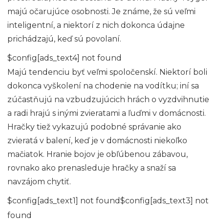
majú očarujúce osobnosti. Je známe, že sú veľmi
inteligentní, a niektorí z nich dokonca údajne
prichádzajú, keď sú povolaní.
$config[ads_text4] not found
Majú tendenciu byť veľmi spoločenskí. Niektorí boli
dokonca vyškolení na chodenie na vodítku; iní sa
zúčastňujú na vzbudzujúcich hrách o vyzdvihnutie
a radi hrajú s inými zvieratami a ľuďmi v domácnosti.
Hračky tiež vykazujú podobné správanie ako
zvieratá v balení, keď je v domácnosti niekoľko
mačiatok. Hranie bojov je obľúbenou zábavou,
rovnako ako prenasleduje hračky a snaží sa
navzájom chytiť.
$config[ads_text1] not found$config[ads_text3] not
found