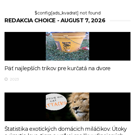
$config[ads_kvadrat] not found
REDAKCIA CHOICE - AUGUST 7, 2026
Päť najlepších trikov pre kurčatá na dvore
2023
Štatistika exotických domácich miláčikov: Útoky