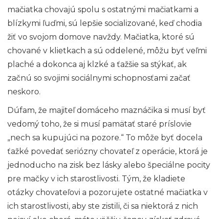
mačiatka chovajú spolu s ostatnými mačiatkami a
blízkymi ľuďmi, sú lepšie socializované, keď chodia
žiť vo svojom domove navždy. Mačiatka, ktoré sú
chované v klietkach a sú oddelené, môžu byť veľmi
plaché a dokonca aj klzké a ťažšie sa stýkať, ak
začnú so svojimi sociálnymi schopnosťami začať
neskoro.
Dúfam, že majiteľ domáceho maznáčika si musí byť
vedomý toho, že si musí pamätať staré príslovie
„nech sa kupujúci na pozore.“ To môže byť docela
ťažké povedať seriózny chovateľ z operácie, ktorá je
jednoducho na zisk bez lásky alebo špeciálne pocity
pre mačky v ich starostlivosti. Tým, že kladiete
otázky chovateľovi a pozorujete ostatné mačiatka v
ich starostlivosti, aby ste zistili, či sa niektorá z nich