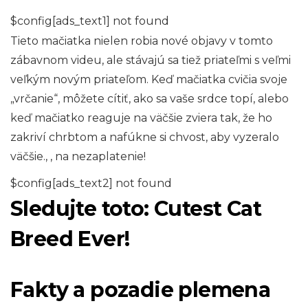
$config[ads_text1] not found
Tieto mačiatka nielen robia nové objavy v tomto
zábavnom videu, ale stávajú sa tiež priateľmi s veľmi
veľkým novým priateľom. Keď mačiatka cvičia svoje
„vrčanie“, môžete cítiť, ako sa vaše srdce topí, alebo
keď mačiatko reaguje na väčšie zviera tak, že ho
zakriví chrbtom a nafúkne si chvost, aby vyzeralo
väčšie., , na nezaplatenie!
$config[ads_text2] not found
Sledujte toto: Cutest Cat
Breed Ever!
Fakty a pozadie plemena