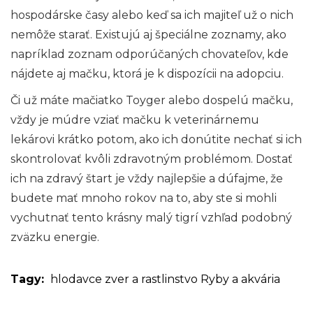
hospodárske časy alebo keď sa ich majiteľ už o nich
nemôže starať. Existujú aj špeciálne zoznamy, ako
napríklad zoznam odporúčaných chovateľov, kde
nájdete aj mačku, ktorá je k dispozícii na adopciu.
Či už máte mačiatko Toyger alebo dospelú mačku,
vždy je múdre vziať mačku k veterinárnemu
lekárovi krátko potom, ako ich donútite nechať si ich
skontrolovať kvôli zdravotným problémom. Dostať
ich na zdravý štart je vždy najlepšie a dúfajme, že
budete mať mnoho rokov na to, aby ste si mohli
vychutnať tento krásny malý tigrí vzhľad podobný
zväzku energie.
Tagy:
hlodavce
zver a rastlinstvo
Ryby a akvária