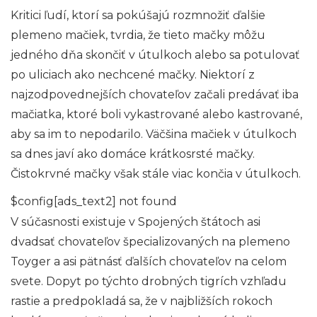
Kritici ľudí, ktorí sa pokúšajú rozmnožiť ďalšie
plemeno mačiek, tvrdia, že tieto mačky môžu
jedného dňa skončiť v útulkoch alebo sa potulovať
po uliciach ako nechcené mačky. Niektorí z
najzodpovednejších chovateľov začali predávať iba
mačiatka, ktoré boli vykastrované alebo kastrované,
aby sa im to nepodarilo. Väčšina mačiek v útulkoch
sa dnes javí ako domáce krátkosrsté mačky.
Čistokrvné mačky však stále viac končia v útulkoch.
$config[ads_text2] not found
V súčasnosti existuje v Spojených štátoch asi
dvadsať chovateľov špecializovaných na plemeno
Toyger a asi pätnásť ďalších chovateľov na celom
svete. Dopyt po týchto drobných tigrích vzhľadu
rastie a predpokladá sa, že v najbližších rokoch