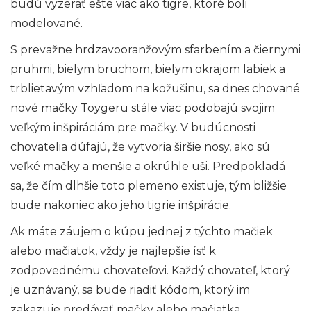
budú vyzerať ešte viac ako tigre, ktoré boli
modelované.
S prevažne hrdzavooranžovým sfarbením a čiernymi
pruhmi, bielym bruchom, bielym okrajom labiek a
trblietavým vzhľadom na kožušinu, sa dnes chované
nové mačky Toygeru stále viac podobajú svojim
veľkým inšpiráciám pre mačky. V budúcnosti
chovatelia dúfajú, že vytvoria širšie nosy, ako sú
veľké mačky a menšie a okrúhle uši. Predpokladá
sa, že čím dlhšie toto plemeno existuje, tým bližšie
bude nakoniec ako jeho tigrie inšpirácie.
Ak máte záujem o kúpu jednej z týchto mačiek
alebo mačiatok, vždy je najlepšie ísť k
zodpovednému chovateľovi. Každý chovateľ, ktorý
je uznávaný, sa bude riadiť kódom, ktorý im
zakazuje predávať mačky alebo mačiatka