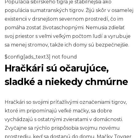
Populácia sibírskeho tigra je stabilnejšia ako
populácia sumatranských tigrov. Žijú skôr v osamelej
existencii v drsnejšom severnom prostredí, čo im
pomáha zostať životaschopnými. Nemusia zdieľať
svoj priestor s veľmi veľkým počtom ľudí a vyrubuje
sa menej stromov, takže ich domy sú bezpečnejšie.
$config[ads_text3] not found
Hračkári sú očarujúce,
sladké a niekedy chmúrne
Hračkári so svojimi príťažlivými označeniami tigrov,
ktoré im pripomínajú veľké mačky, sa dobre
vychádzajú s ostatnými zvieratami v domácnosti.
Zvyčajne sa rýchlo prispôsobia svojmu novému
prostrediu, keď sa dostanú do domu. Mačky Toyger