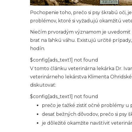
Pochopenie toho, prečo si psy škrabú oči, je
problémov, ktoré si vyžadujú okamžitú veter
Niečím prvoradým významom je uvedomiť si,
brať na ľahkú váhu. Existujú určité prípady
hodín.
$config[ads_text1] not found
V tomto článku veterinárna lekárka Dr. Ivan
veterinárneho lekárstva Klimenta Ohridsk
diskutovať:
$config[ads_text1] not found
prečo je ťažké zistiť očné problémy u 
desať bežných dôvodov, prečo si psy š
je dôležité okamžite navštíviť veteriná