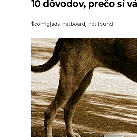
10 dôvodov, prečo si vá
$config[ads_netboard] not found
PSY
Ako vykúpať veľk
psy, ktoré sa boja
vody
7,2026