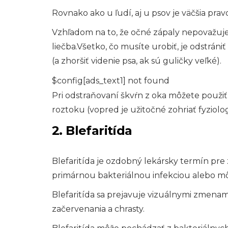
Rovnako ako u ľudí, aj u psov je väčšia p
Vzhľadom na to, že očné zápaly nepovažuje
liečba.Všetko, čo musíte urobiť, je odstrán
(a zhoršiť videnie psa, ak sú guličky veľké).
$config[ads_text1] not found
Pri odstraňovaní škvŕn z oka môžete použi
roztoku (vopred je užitočné zohriať fyziolog
2. Blefaritída
Blefaritída je ozdobný lekársky termín pre
primárnou bakteriálnou infekciou alebo m
Blefaritída sa prejavuje vizuálnymi zmena
začervenania a chrasty.