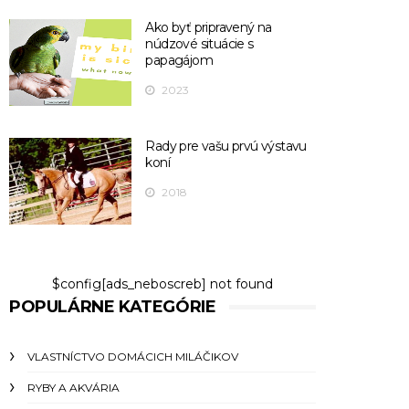
Ako byť pripravený na
núdzové situácie s
papagájom
2023
Rady pre vašu prvú výstavu
koní
2018
$config[ads_neboscreb] not found
POPULÁRNE KATEGÓRIE
VLASTNÍCTVO DOMÁCICH MILÁČIKOV
RYBY A AKVÁRIA