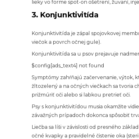
lieky vo forme spot-on ošetrení, žuvaní, inj
3. Konjunktivitída
Konjunktivitída je zápal spojovkovej memb
viečok a povrch očnej gule).
Konjunktivitída sa u psov prejavuje nadm
$config[ads_text4] not found
Symptómy zahŕňajú začervenanie, výtok, kt
žltozelený a na očných viečkach sa tvoria 
prižmúriť oči alebo si labkou pretrieť oči.
Psy s konjunktivitídou musia okamžite vidi
závažných prípadoch dokonca spôsobiť trva
Liečba sa líši v závislosti od presného zákl
očné kvapky a pravidelné čistenie oka (ster