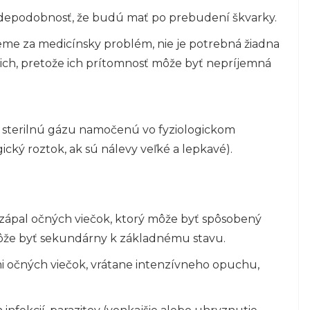
ravdepodobnosť, že budú mať po prebudení škvarky.
me za medicínsky problém, nie je potrebná žiadna
iť ich, pretože ich prítomnosť môže byť nepríjemná
ť sterilnú gázu namočenú vo fyziologickom
ický roztok, ak sú nálevy veľké a lepkavé).
 zápal očných viečok, ktorý môže byť spôsobený
ôže byť sekundárny k základnému stavu.
mi očných viečok, vrátane intenzívneho opuchu,