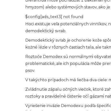
Blefaritída môže pochádzať z bakteriálnych 
hmyzom) alebo systémových stavov, ako je h
$config[ads_text3] not found
Hoci existuje veľa potenciálnych vinníkov, n
demodektický svrab.
Demodektický svrab je ochorenie kože sp
kožné lézie v rôznych častiach tela, ale tak
Roztoče Demodex sú normálnymi obyvateľmi
problematické, ale ich populácia môže prer
psov.
V takýchto prípadoch má liečba dva ciele: 
Zvládnutie zápalu očných viečok, ktoré zahŕ
roztoky a pravidelné čistenie očí gázami n
Vyriešenie invázie Demodexu podľa špecifi