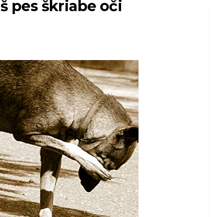
š pes škriabe oči
RYBY A AKVÁRIA
é
Ako nastaviť Nano-
Reef Tank
7,2026