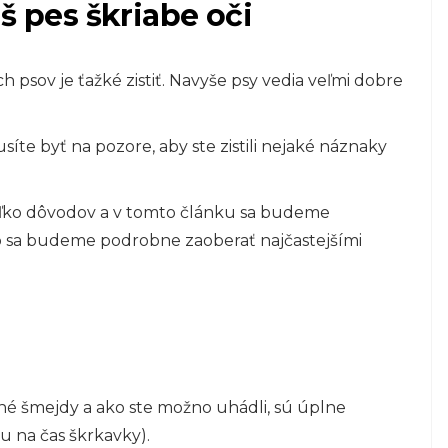
š pes škriabe oči
 psov je ťažké zistiť. Navyše psy vedia veľmi dobre
íte byť na pozore, aby ste zistili nejaké náznaky
.
ekoľko dôvodov a v tomto článku sa budeme
sa budeme podrobne zaoberať najčastejšími
 šmejdy a ako ste možno uhádli, sú úplne
 na čas škrkavky).