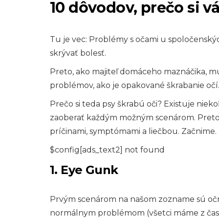
10 dôvodov, prečo si vá
Tu je vec: Problémy s očami u spoločenských
skrývať bolesť.
Preto, ako majiteľ domáceho maznáčika, mus
problémov, ako je opakované škrabanie očí
Prečo si teda psy škrabú oči? Existuje ni
zaoberať každým možným scenárom. Preto 
príčinami, symptómami a liečbou. Začnime.
$config[ads_text2] not found
1. Eye Gunk
Prvým scenárom na našom zozname sú očné
normálnym problémom (všetci máme z času