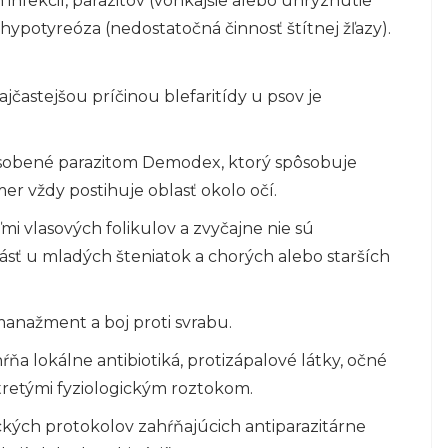
infekcií, parazitov (vonkajšie alebo uhryznutie
ypotyreóza (nedostatočná činnosť štítnej žľazy).
ajčastejšou príčinou blefaritídy u psov je
ôsobené parazitom Demodex, ktorý spôsobuje
mer vždy postihuje oblasť okolo očí.
 vlasových folikulov a zvyčajne nie sú
ásť u mladých šteniatok a chorých alebo starších
manažment a boj proti svrabu.
ňa lokálne antibiotiká, protizápalové látky, očné
atretými fyziologickým roztokom.
ckých protokolov zahŕňajúcich antiparazitárne