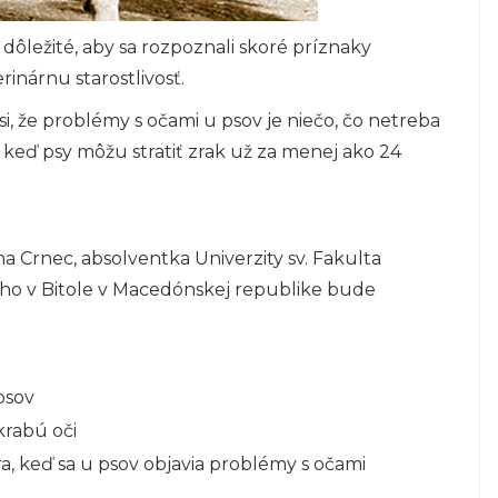
 dôležité, aby sa rozpoznali skoré príznaky
inárnu starostlivosť.
 že problémy s očami u psov je niečo, čo netreba
, keď psy môžu stratiť zrak už za menej ako 24
a Crnec, absolventka Univerzity sv. Fakulta
ého v Bitole v Macedónskej republike bude
psov
krabú oči
ra, keď sa u psov objavia problémy s očami