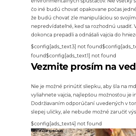
environmentálnych spúšťačov. Nie všetky sl
čo iné budú chovať opakovane počas jedné
že budú chovať zle manipuláciou so svojím 
nepredvídateľné, keď sa rozhodnú usadiť. 
dokonca prepadli a odnášali vajcia do hniez
$config[ads_text3] not found$config[ads_t
found$config[ads_text1] not found
Vezmite prosím na ve
Nie je možné prinútiť sliepku, aby šla na m
vyliahnete vajcia, najlepšou možnosťou je i
Dodržiavaním odporúčaní uvedených v tomt
slepej uličky, ale nebude možné zaručiť výs
$config[ads_text4] not found