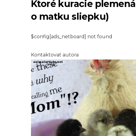
Ktoré kuracie plemená 
o matku sliepku)
$config[ads_netboard] not found
DIVOČINA
Wild and Free:
Kontaktovať autora
Divoké kone v
blízkosti Grand
Canyonu
8,2026