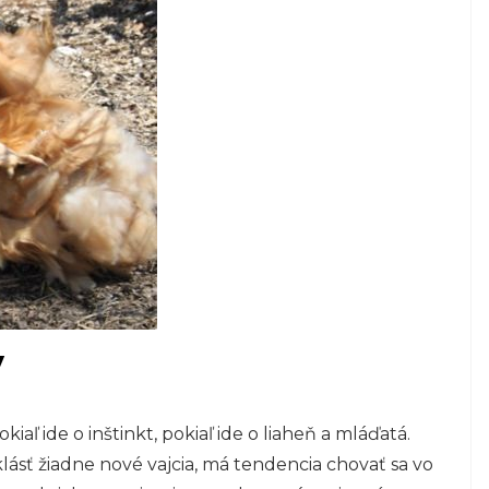
y
aľ ide o inštinkt, pokiaľ ide o liaheň a mláďatá.
lásť žiadne nové vajcia, má tendencia chovať sa vo