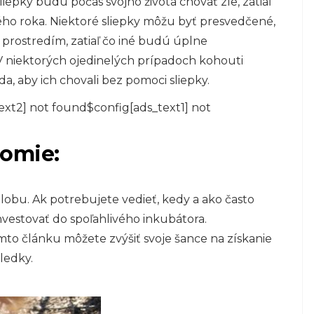
iepky budú počas svojho života chovať zle, zatiaľ
ho roka. Niektoré sliepky môžu byť presvedčené,
prostredím, zatiaľ čo iné budú úplne
V niektorých ojedinelých prípadoch kohouti
da, aby ich chovali bez pomoci sliepky.
ext2] not found$config[ads_text1] not
domie:
dlobu. Ak potrebujete vedieť, kedy a ako často
nvestovať do spoľahlivého inkubátora.
o článku môžete zvýšiť svoje šance na získanie
ledky.