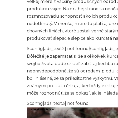
veľkej miere z väčšiny produkčných odrôd 
produkciu vajec. Na druhej strane sa neo
rozmnožovaciu schopnosť ako ich produkčné
nedotknutý. V menšej miere to platí aj pr
chovných líniách, ktoré zostali verné star
produkovať slepačie slepice ako kurčatá na
$config[ads_text2] not found$config[ads_t
Dôležité je zapamätať si, že akékoľvek ku
svojho života bude chcieť zabiť, aj keď iba 
nepravdepodobné, že sú odrodami plodu, od
boli hlásené, že sa príležitostne vyskytnú. 
známymi pre túto črtu, aj keď vždy existuj
môže rozhodnúť, že sa pokazí, ak jej nálada
$config[ads_text3] not found