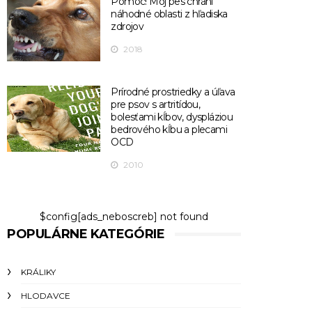
Pomoc! Môj pes chráni
náhodné oblasti z hľadiska
zdrojov
2018
Prírodné prostriedky a úľava
pre psov s artritídou,
bolesťami kĺbov, dyspláziou
bedrového kĺbu a plecami
OCD
2010
$config[ads_neboscreb] not found
POPULÁRNE KATEGÓRIE
KRÁLIKY
HLODAVCE