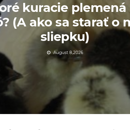
oré kuracie plemená
? (A ako sa starať o
sliepku)
August 8,2026