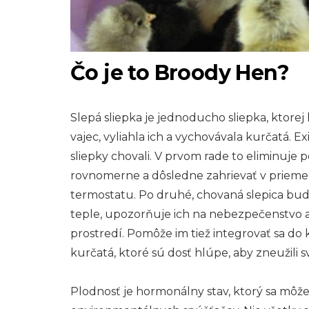
Čo je to Broody Hen?
Slepá sliepka je jednoducho sliepka, ktorej 
vajec, vyliahla ich a vychovávala kurčatá. E
sliepky chovali. V prvom rade to eliminuje
rovnomerne a dôsledne zahrievať v priemere
termostatu. Po druhé, chovaná slepica bude
teple, upozorňuje ich na nebezpečenstvo a 
prostredí. Pomôže im tiež integrovať sa do 
kurčatá, ktoré sú dosť hlúpe, aby zneužili s
Plodnosť je hormonálny stav, ktorý sa môže