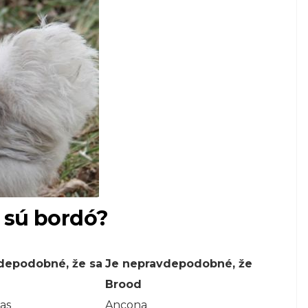
 sú bordó?
depodobné, že sa
Je nepravdepodobné, že
Brood
as
Ancona