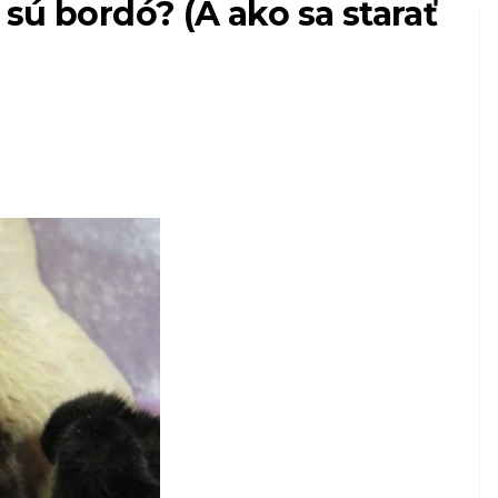
sú bordó? (A ako sa starať
PSY
Prečo veterinári berú
psov na skúšku do
zadnej miestnosti?
8,2026