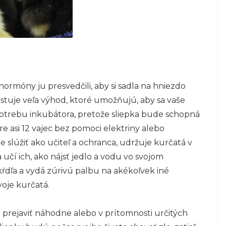
hormóny ju presvedčili, aby si sadla na hniezdo
xistuje veľa výhod, ktoré umožňujú, aby sa vaše
 potrebu inkubátora, pretože sliepka bude schopná
 asi 12 vajec bez pomoci elektriny alebo
 slúžiť ako učiteľ a ochranca, udržuje kurčatá v
učí ich, ako nájsť jedlo a vodu vo svojom
kŕdľa a vydá zúrivú palbu na akékoľvek iné
voje kurčatá.
 prejaviť náhodne alebo v prítomnosti určitých