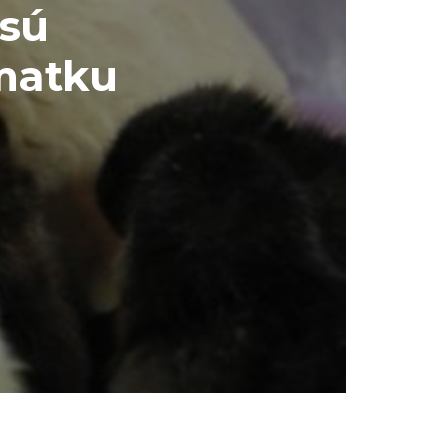
 sú
 matku