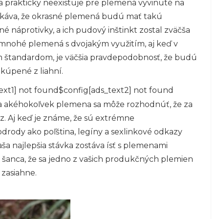
a prakticky neexistuje pre plemená vyvinuté na
čakáva, že okrasné plemená budú mať takú
 náprotivky, a ich pudový inštinkt zostal zväčša
e mnohé plemená s dvojakým využitím, aj keď v
ým štandardom, je väčšia pravdepodobnosť, že budú
kúpené z liahní.
ext1] not found$config[ads_text2] not found
rča akéhokoľvek plemena sa môže rozhodnúť, že za
raz. Aj keď je známe, že sú extrémne
rody ako poľština, legíny a sexlinkové odkazy
Vaša najlepšia stávka zostáva ísť s plemenami
e šanca, že sa jedno z vašich produkčných plemien
 zasiahne.