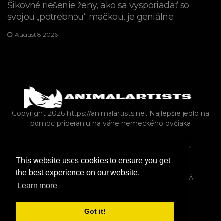
Šikovné riešenie ženy, ako sa vysporiadať so
svojou „potrebnou“ mačkou, je geniálne
August 8,2026
Copyright 2026 https://animalartists.net
Najlepšie jedlo na
pomoc priberaniu na váhe nemeckého ovčiaka
KRÁLIKY
ZMIEŠANÝ
PLAZY A OBOJŽIVELNÍKY
This website uses cookies to ensure you get
VLASTNÍCTVO DOMÁCICH MILÁČIKOV
the best experience on our website.
HOSPODÁRSKE ZVIERATÁ AKO DOMÁCE ZVIERATÁ
Learn more
FARMA
ZVER A RASTLINSTVO
HLODAVCE
Got it!