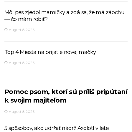
Môj pes zjedol mamičky a zdá sa, že má zápchu
— čo mám robiť?
August 8,2026
Top 4 Miesta na prijatie novej mačky
August 8,2026
Pomoc psom, ktorí sú príliš pripútaní
k svojim majiteľom
August 8,2026
5 spôsobov, ako udržať nádrž Axolotl v lete