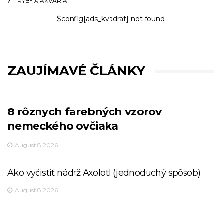
RYBY A AKVÁRIA
$config[ads_kvadrat] not found
ZAUJÍMAVÉ ČLÁNKY
8 rôznych farebných vzorov
nemeckého ovčiaka
August 8,2026
Ako vyčistiť nádrž Axolotl (jednoduchý spôsob)
August 8,2026