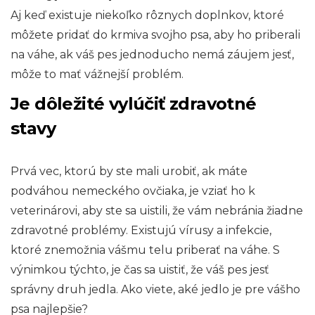
Aj keď existuje niekoľko rôznych doplnkov, ktoré
môžete pridať do krmiva svojho psa, aby ho priberali
na váhe, ak váš pes jednoducho nemá záujem jesť,
môže to mať vážnejší problém.
Je dôležité vylúčiť zdravotné
stavy
Prvá vec, ktorú by ste mali urobiť, ak máte
podváhou nemeckého ovčiaka, je vziať ho k
veterinárovi, aby ste sa uistili, že vám nebránia žiadne
zdravotné problémy. Existujú vírusy a infekcie,
ktoré znemožnia vášmu telu priberať na váhe. S
výnimkou týchto, je čas sa uistiť, že váš pes jesť
správny druh jedla. Ako viete, aké jedlo je pre vášho
psa najlepšie?