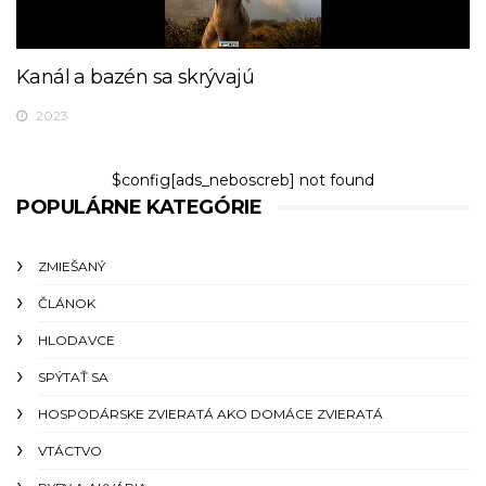
Kanál a bazén sa skrývajú
2023
$config[ads_neboscreb] not found
POPULÁRNE KATEGÓRIE
ZMIEŠANÝ
ČLÁNOK
HLODAVCE
SPÝTAŤ SA
HOSPODÁRSKE ZVIERATÁ AKO DOMÁCE ZVIERATÁ
VTÁCTVO