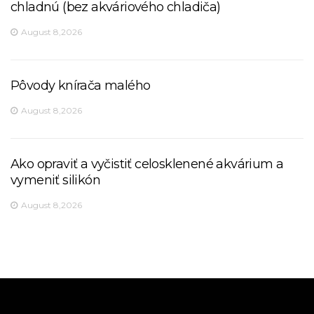
chladnú (bez akváriového chladiča)
August 8,2026
Pôvody knírača malého
August 8,2026
Ako opraviť a vyčistiť celosklenené akvárium a
vymeniť silikón
August 8,2026