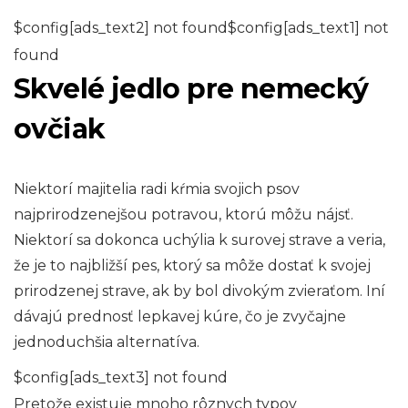
$config[ads_text2] not found$config[ads_text1] not
found
Skvelé jedlo pre nemecký
ovčiak
Niektorí majitelia radi kŕmia svojich psov
najprirodzenejšou potravou, ktorú môžu nájsť.
Niektorí sa dokonca uchýlia k surovej strave a veria,
že je to najbližší pes, ktorý sa môže dostať k svojej
prirodzenej strave, ak by bol divokým zvieraťom. Iní
dávajú prednosť lepkavej kúre, čo je zvyčajne
jednoduchšia alternatíva.
$config[ads_text3] not found
Pretože existuje mnoho rôznych typov