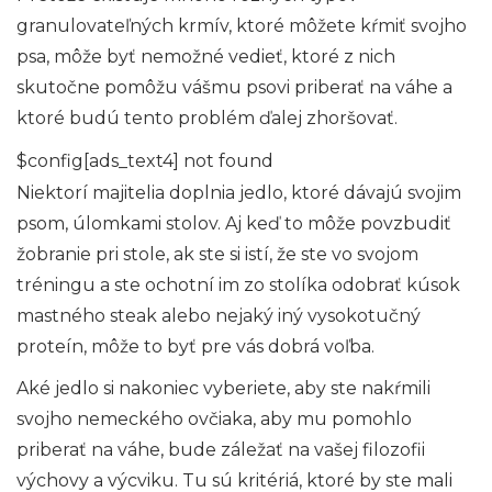
granulovateľných krmív, ktoré môžete kŕmiť svojho
psa, môže byť nemožné vedieť, ktoré z nich
skutočne pomôžu vášmu psovi priberať na váhe a
ktoré budú tento problém ďalej zhoršovať.
$config[ads_text4] not found
Niektorí majitelia doplnia jedlo, ktoré dávajú svojim
psom, úlomkami stolov. Aj keď to môže povzbudiť
žobranie pri stole, ak ste si istí, že ste vo svojom
tréningu a ste ochotní im zo stolíka odobrať kúsok
mastného steak alebo nejaký iný vysokotučný
proteín, môže to byť pre vás dobrá voľba.
Aké jedlo si nakoniec vyberiete, aby ste nakŕmili
svojho nemeckého ovčiaka, aby mu pomohlo
priberať na váhe, bude záležať na vašej filozofii
výchovy a výcviku. Tu sú kritériá, ktoré by ste mali