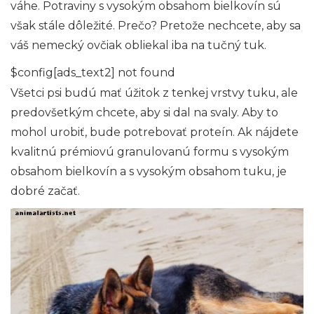
váhe. Potraviny s vysokým obsahom bielkovín sú
však stále dôležité. Prečo? Pretože nechcete, aby sa
váš nemecký ovčiak obliekal iba na tučný tuk.
$config[ads_text2] not found
Všetci psi budú mať úžitok z tenkej vrstvy tuku, ale
predovšetkým chcete, aby si dal na svaly. Aby to
mohol urobiť, bude potrebovať proteín. Ak nájdete
kvalitnú prémiovú granulovanú formu s vysokým
obsahom bielkovín a s vysokým obsahom tuku, je
dobré začať.