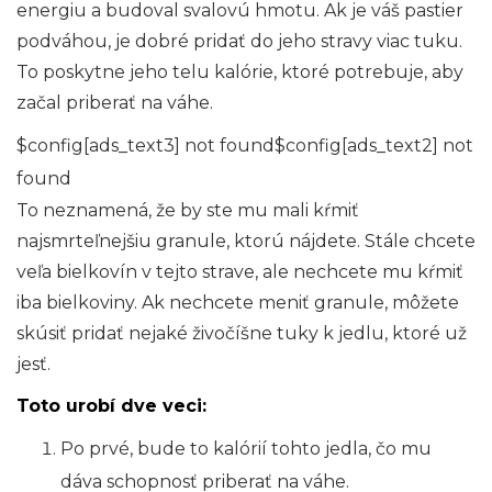
energiu a budoval svalovú hmotu. Ak je váš pastier
podváhou, je dobré pridať do jeho stravy viac tuku.
To poskytne jeho telu kalórie, ktoré potrebuje, aby
začal priberať na váhe.
$config[ads_text3] not found$config[ads_text2] not
found
To neznamená, že by ste mu mali kŕmiť
najsmrteľnejšiu granule, ktorú nájdete. Stále chcete
veľa bielkovín v tejto strave, ale nechcete mu kŕmiť
iba bielkoviny. Ak nechcete meniť granule, môžete
skúsiť pridať nejaké živočíšne tuky k jedlu, ktoré už
jesť.
Toto urobí dve veci:
Po prvé, bude to kalórií tohto jedla, čo mu
dáva schopnosť priberať na váhe.