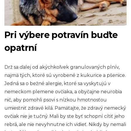
Pri výbere potravín buďte
opatrní
Drž sa ďalej od akýchkoľvek granulovaných plnív,
najmä tých, ktoré sú vyrobené z kukurice a pšenice.
Jedná sa o bežné alergie, ktoré sa vyskytujú v
nemeckom plemene ovčiaka, a obyčajne neurobia
nič, aby pomohli psovi s nízkou hmotnosťou
umiestniť zdravé kilá. Pamätajte, že zdravý nemecký
ovčiak nie je tučný. Mali by ste byť schopní cítiť jeho
rebrá, ale nie nevyhnutne ich vidieť. Nikdy by nemali