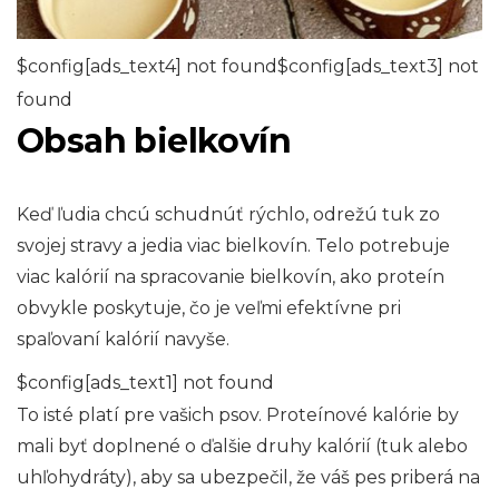
$config[ads_text4] not found$config[ads_text3] not
found
Obsah bielkovín
Keď ľudia chcú schudnúť rýchlo, odrežú tuk zo
svojej stravy a jedia viac bielkovín. Telo potrebuje
viac kalórií na spracovanie bielkovín, ako proteín
obvykle poskytuje, čo je veľmi efektívne pri
spaľovaní kalórií navyše.
$config[ads_text1] not found
To isté platí pre vašich psov. Proteínové kalórie by
mali byť doplnené o ďalšie druhy kalórií (tuk alebo
uhľohydráty), aby sa ubezpečil, že váš pes priberá na