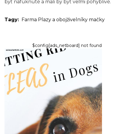
byť nafúknuté a mali by byť veľmi pohyblivé.
Tagy:
Farma
Plazy a obojživelníky
mačky
$config[ads_netboard] not found
PSY
Ako sa zbaviť bĺch u psov