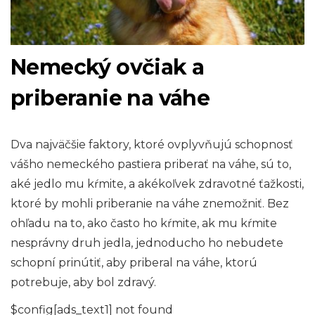
Nemecký ovčiak a
priberanie na váhe
Dva najväčšie faktory, ktoré ovplyvňujú schopnosť
vášho nemeckého pastiera priberať na váhe, sú to,
aké jedlo mu kŕmite, a akékoľvek zdravotné ťažkosti,
ktoré by mohli priberanie na váhe znemožniť. Bez
ohľadu na to, ako často ho kŕmite, ak mu kŕmite
nesprávny druh jedla, jednoducho ho nebudete
schopní prinútiť, aby priberal na váhe, ktorú
potrebuje, aby bol zdravý.
$config[ads_text1] not found