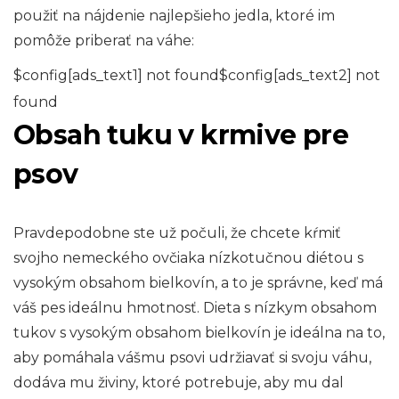
použiť na nájdenie najlepšieho jedla, ktoré im
pomôže priberať na váhe:
$config[ads_text1] not found$config[ads_text2] not
found
Obsah tuku v krmive pre
psov
Pravdepodobne ste už počuli, že chcete kŕmiť
svojho nemeckého ovčiaka nízkotučnou diétou s
vysokým obsahom bielkovín, a to je správne, keď má
váš pes ideálnu hmotnosť. Dieta s nízkym obsahom
tukov s vysokým obsahom bielkovín je ideálna na to,
aby pomáhala vášmu psovi udržiavať si svoju váhu,
dodáva mu živiny, ktoré potrebuje, aby mu dal