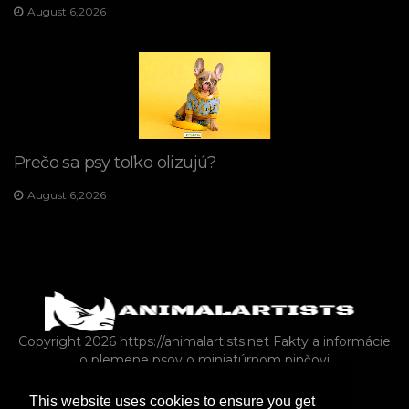
August 6,2026
Prečo sa psy toľko olizujú?
August 6,2026
Copyright 2026 https://animalartists.net
Fakty a informácie
o plemene psov o miniatúrnom pinčovi
This website uses cookies to ensure you get
FARMA
PLAZY A OBOJŽIVELNÍKY