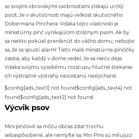
so svojimi obrovskými osobnosťami získajú určitý
pocit, že v skutočnosti majú veľkosť skutočného
Dobermana Pinchera. Vďaka tejto vlastnosti je
miniatúrny pinč vynikajúcim strážnym psom. Ak by
sa niekto pokúsil preniknúť do vášho domu, nebojte
sa, že sa spustí alarm! Tieto malé miniatúrne pinčičky
zaistia, aby každý v dome vedel, že sa niečo deje.
Vďaka svojmu vysokému rozstupu hlučné štekanie
ich výstražné výstrahy nezostanú neslýchané.
$config[ads_text1] not found$config[ads_text4] not
found$config[ads_text2] not found
Výcvik psov
Mini pinčové sa môžu občas zdať trochu
sebaspôsobené, ale nemýľte sa; Min Pins sú milujúci