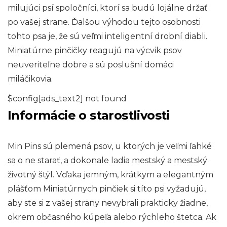
milujúci psí spoločníci, ktorí sa budú lojálne držať
po vašej strane. Ďalšou výhodou tejto osobnosti
tohto psa je, že sú veľmi inteligentní drobní diabli.
Miniatúrne pinčičky reagujú na výcvik psov
neuveriteľne dobre a sú poslušní domáci
miláčikovia.
$config[ads_text2] not found
Informácie o starostlivosti
Min Pins sú plemená psov, u ktorých je veľmi ľahké
sa o ne starať, a dokonale ladia mestský a mestský
životný štýl. Vďaka jemným, krátkym a elegantným
plášťom Miniatúrnych pinčiek si títo psi vyžadujú,
aby ste si z vašej strany nevybrali prakticky žiadne,
okrem občasného kúpeľa alebo rýchleho štetca. Ak