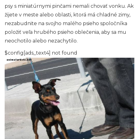
psy s miniatúrnymi pinčami nemali chovať vonku. Ak
žijete v meste alebo oblasti, ktorá má chladné zimy,
nezabudnite na svojho malého psieho spoločníka
položiť veľa hrubého psieho oblečenia, aby sa mu
neochotilo alebo nezachytilo.
$config[ads_text4] not found