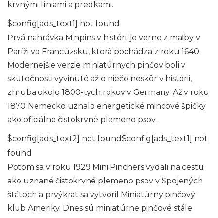
krvnými líniami a predkami.
$config[ads_text1] not found
Prvá nahrávka Minpins v histórii je verne z maľby v
Paríži vo Francúzsku, ktorá pochádza z roku 1640.
Modernejšie verzie miniatúrnych pinčov boli v
skutočnosti vyvinuté až o niečo neskôr v histórii,
zhruba okolo 1800-tych rokov v Germany. Až v roku
1870 Nemecko uznalo energetické mincové špičky
ako oficiálne čistokrvné plemeno psov.
$config[ads_text2] not found$config[ads_text1] not
found
Potom sa v roku 1929 Mini Pinchers vydali na cestu
ako uznané čistokrvné plemeno psov v Spojených
štátoch a prvýkrát sa vytvoril Miniatúrny pinčový
klub Ameriky. Dnes sú miniatúrne pinčové stále