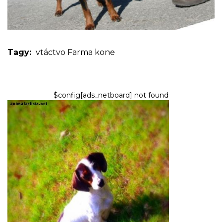
Tagy:
vtáctvo
Farma
kone
$config[ads_netboard] not found
PSY
Ako zistiť, či je váš pes čistý,
plnokrvný jazvečík, nie