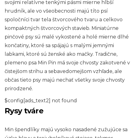
svojimi relatívne tenkými pásmi mierne hlbší
hrudník, ale vo všeobecnosti majú títo psí
spoločníci tvar tela štvorcového tvaru a celkovo
kompaktných štvorcových stavieb. Miniatúrne
pinčové psy sú malé vykostené a holé mierne dlhé
končatiny, ktoré sa spájajú s malými jemnými
labkami, ktoré sú ženské ako mačky. Tradične,
plemeno psa Min Pin má svoje chvosty zakotvené v
čistejšom strihu a sebavedomejšom vzhľade, ale
občas tieto psy majú nechať všetky svoje chvosty
prirodzené.
$config[ads_text2] not found
Rysy tváre
Min špendlíky majú vysoko nasadené zužujúce sa