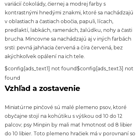
variácií čokolády, čiernej a modrej farby s
kontrastnými hnedými znakmi, ktoré sa nachádzajú
v oblastiach a častiach obočia, papuli, lícach,
predlaktí, labkách, ramenách, žalúdku, nohy a časti
brucha. Mincovne sa nachádzajú aj v iných farbách
srsti: pevná jahňacia červená a číra červená, bez
akýchkoľvek opálení na ich tele.
$config[ads_text1] not found$config[ads_text3] not
found
Vzhľad a zostavenie
Miniatúrne pinčové sú malé plemeno psov, ktoré
obyčajne stojí na kohútiku s výškou od 10 do 12
palcov; psy Minpin by mali mať hmotnosť od 8 libier
do 10 libier. Toto plemeno hračiek má v porovnaní so