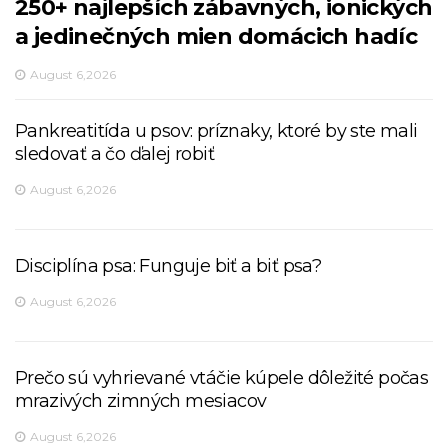
250+ najlepších zábavných, ionických
a jedinečných mien domácich hadíc
August 6,2026
Pankreatitída u psov: príznaky, ktoré by ste mali
sledovať a čo ďalej robiť
August 6,2026
Disciplína psa: Funguje biť a biť psa?
August 6,2026
Prečo sú vyhrievané vtáčie kúpele dôležité počas
mrazivých zimných mesiacov
August 6,2026