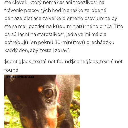
ste človek, ktorý nemá čas ani trpezlivosť na
trávenie pracovných hodín a ťažko zarobené
peniaze platiace za veľké plemeno psov, určite by
ste sa mali pozrieť na kúpu miniatúrneho pinča. Títo
psi sú lacní na starostlivosť, jedia veľmi málo a
potrebujú len peknú 30-minútovú prechádzku
každý deň, aby zostali zdraví.
$config[ads_text4] not found$config[ads_text3] not
found