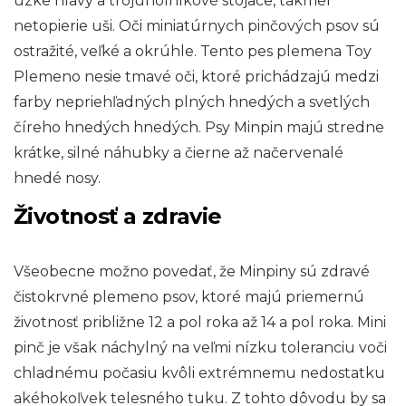
úzke hlavy a trojuholníkové stojace, takmer
netopierie uši. Oči miniatúrnych pinčových psov sú
ostražité, veľké a okrúhle. Tento pes plemena Toy
Plemeno nesie tmavé oči, ktoré prichádzajú medzi
farby nepriehľadných plných hnedých a svetlých
číreho hnedých hnedých. Psy Minpin majú stredne
krátke, silné náhubky a čierne až načervenalé
hnedé nosy.
Životnosť a zdravie
Všeobecne možno povedať, že Minpiny sú zdravé
čistokrvné plemeno psov, ktoré majú priemernú
životnosť približne 12 a pol roka až 14 a pol roka. Mini
pinč je však náchylný na veľmi nízku toleranciu voči
chladnému počasiu kvôli extrémnemu nedostatku
akéhokoľvek telesného tuku. Z tohto dôvodu by sa