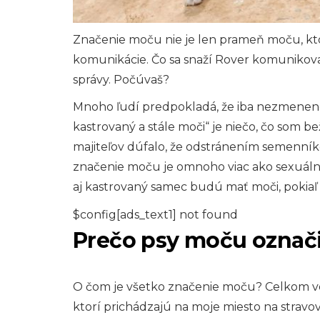
Značenie moču nie je len prameň moču, ktor
komunikácie. Čo sa snaží Rover komunikov
správy. Počúvaš?
Mnoho ľudí predpokladá, že iba nezmenené
kastrovaný a stále moči“ je niečo, čo som 
majiteľov dúfalo, že odstránením semenníko
značenie moču je omnoho viac ako sexuáln
aj kastrovaný samec budú mať moči, pokiaľ 
$config[ads_text1] not found
Prečo psy moču označ
O čom je všetko značenie moču? Celkom veľa,
ktorí prichádzajú na moje miesto na stravov