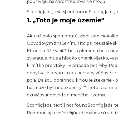
používajú na sprostredkovanie moču.
$config[ads_text3] not found$config[ads_t
1. „Toto je moje územie“
Ako už bolo spomenuté, videl som niekoľko s
Obvodovým značením. Títo psi neustále skú
Kto ich môže viniť? Tieto plemená boli chov
zvieratá, a musia hlboko chrániť všetko, vaš
krmítko pre vtáky - v prípade potreby. Pod
dobytka je prvou líniou ochrany vôňové zna
poľa. Ďalšou obrannou líniou je štekanie - 
ho. môže byť nebezpečný. ““ Tieto územné
označovať obvod vnímaného územia.
$config[ads_text1] not found$config[ads_t
Podobne aj u voľne žijúcich matiek sú v blí