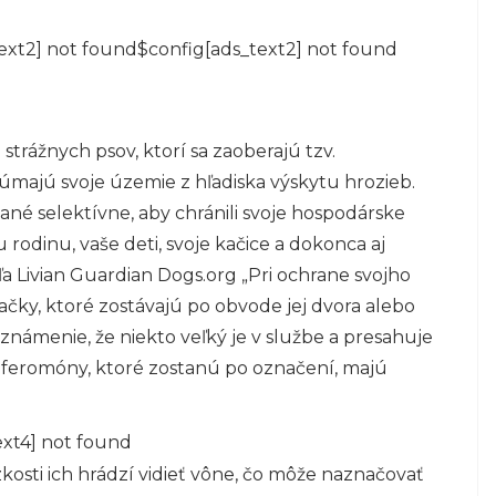
ext2] not found$config[ads_text2] not found
trážnych psov, ktorí sa zaoberajú tzv.
majú svoje územie z hľadiska výskytu hrozieb.
ané selektívne, aby chránili svoje hospodárske
u rodinu, vaše deti, svoje kačice a dokonca aj
ľa Livian Guardian Dogs.org „Pri ochrane svojho
čky, ktoré zostávajú po obvode jej dvora alebo
oznámenie, že niekto veľký je v službe a presahuje
 feromóny, ktoré zostanú po označení, majú
ext4] not found
zkosti ich hrádzí vidieť vône, čo môže naznačovať