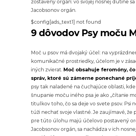
zostavený orgán: vo svojej nosnej dutine 
Jacobsonov orgán.
$config[ads_text1] not found
9 dôvodov Psy moču 
Moč u psov má dvojaký účel: na vyprázdne
komunikačné prostriedky, účelom je v zásad
iných zvierat.
Moč obsahuje feromóny, čo
správ, ktoré sú zámerne ponechané príj
psy tak naladené na čuchajúce oblasti, kde 
šnupanie moču iného psa je ako „čítanie moč
titulkov toho, čo sa deje vo svete psov. Psi 
túži nechať svoje vlastné. Je zaujímavé, že
pre túto úlohu majú účelovo postavený or
Jacobsonov orgán, sa nachádza v ich nosnej 