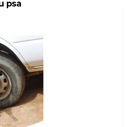
u psa
PSY
y
Problémy s
aná
jazvečkom späť a
ako zabrániť
ov
skákaniu
7,2026