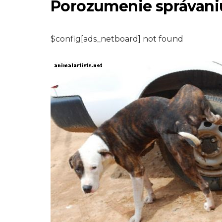
Porozumenie správani
$config[ads_netboard] not found
HLODAVCE
Ako vyrobiť
umývateľné vložk
do morčiat: Ošív
príručka pre
domácich majstr
7,2026