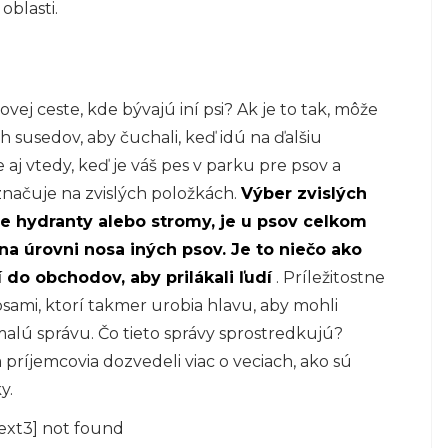
oblasti.
vej ceste, kde bývajú iní psi? Ak je to tak, môže
h susedov, aby čuchali, keď idú na ďalšiu
aj vtedy, keď je váš pes v parku pre psov a
značuje na zvislých položkách.
Výber zvislých
ne hydranty alebo stromy, je u psov celkom
a úrovni nosa iných psov. Je to niečo ako
do obchodov, aby prilákali ľudí
. Príležitostne
sami, ktorí takmer urobia hlavu, aby mohli
 malú správu. Čo tieto správy sprostredkujú?
ríjemcovia dozvedeli viac o veciach, ako sú
y.
ext3] not found