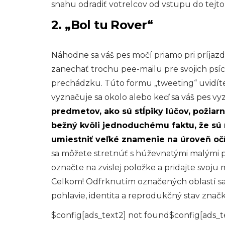
snahu odradiť votrelcov od vstupu do tejto 
2. „Bol tu Rover“
Náhodne sa váš pes močí priamo pri príjazdo
zanechať trochu pee-mailu pre svojich psíc
prechádzku. Túto formu „tweeting“ uvidíte 
vyznačuje sa okolo alebo keď sa váš pes vy
predmetov, ako sú stĺpiky lúčov, požiar
bežný kvôli jednoduchému faktu, že sú n
umiestniť veľké znamenie na úroveň očí 
sa môžete stretnúť s húževnatými malými p
označte na zvislej položke a pridajte svoju
Celkom! Odfrknutím označených oblastí sa p
pohlavie, identita a reprodukčný stav značk
$config[ads_text2] not found$config[ads_t