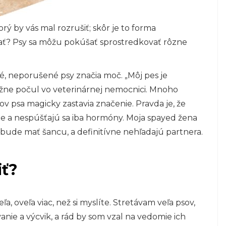
ý by vás mal rozrušiť; skôr je to forma
ať? Psy sa môžu pokúšať sprostredkovať rôzne
, neporušené psy značia moč. „Môj pes je
bežne počul vo veterinárnej nemocnici. Mnoho
v psa magicky zastavia značenie. Pravda je, že
e a nespúšťajú sa iba hormóny. Moja spayed žena
bude mať šancu, a definitívne nehľadajú partnera.
iť?
 oveľa viac, než si myslíte. Stretávam veľa psov,
anie a výcvik, a rád by som vzal na vedomie ich