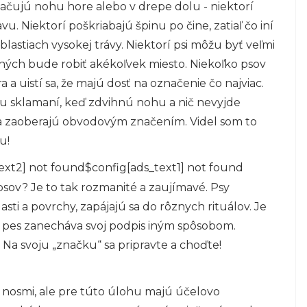
načujú nohu hore alebo v drepe dolu - niektorí
vu. Niektorí poškriabajú špinu po čine, zatiaľ čo iní
oblastiach vysokej trávy. Niektorí psi môžu byť veľmi
 iných bude robiť akékoľvek miesto. Niekoľko psov
 uistí sa, že majú dosť na označenie čo najviac.
u sklamaní, keď zdvihnú nohu a nič nevyjde
sa zaoberajú obvodovým značením. Videl som to
u!
ext2] not found$config[ads_text1] not found
sov? Je to tak rozmanité a zaujímavé. Psy
sti a povrchy, zapájajú sa do rôznych rituálov. Je
ý pes zanecháva svoj podpis iným spôsobom.
Na svoju „značku“ sa pripravte a choďte!
 nosmi, ale pre túto úlohu majú účelovo