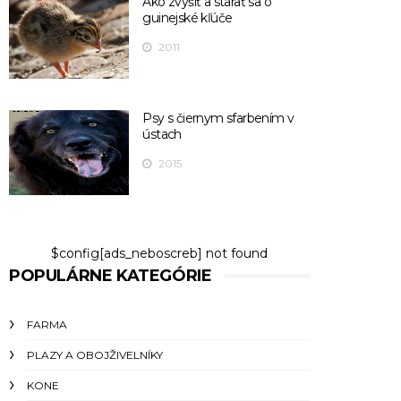
Ako zvýšiť a starať sa o
guinejské kľúče
2011
Psy s čiernym sfarbením v
ústach
2015
$config[ads_neboscreb] not found
POPULÁRNE KATEGÓRIE
FARMA
PLAZY A OBOJŽIVELNÍKY
KONE