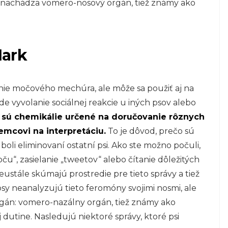
sa nachádza vomero-nosový orgán, tiež známy ako
Mark
nie močového mechúra, ale môže sa použiť aj na
e vyvolanie sociálnej reakcie u iných psov alebo
 sú chemikálie určené na doručovanie rôznych
emcovi na interpretáciu.
To je dôvod, prečo sú
boli eliminovaní ostatní psi. Ako ste možno počuli,
u“, zasielanie „tweetov“ alebo čítanie dôležitých
neustále skúmajú prostredie pre tieto správy a tiež
 psy neanalyzujú tieto feromóny svojimi nosmi, ale
gán: vomero-nazálny orgán, tiež známy ako
dutine. Nasledujú niektoré správy, ktoré psi