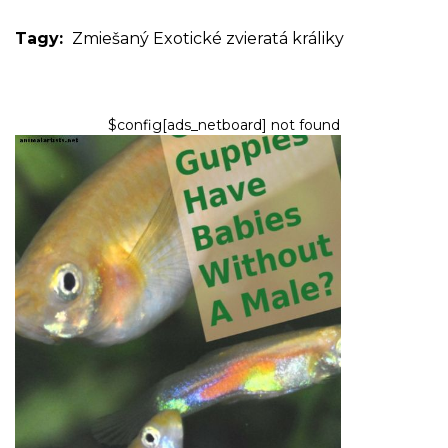
Tagy:
Zmiešaný
Exotické zvieratá
králiky
$config[ads_netboard] not found
RYBY A AKVÁRIA
Môžu mať Guppies deti bez
mužov?
9,2026