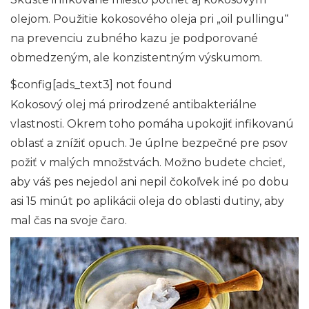
olejom. Použitie kokosového oleja pri „oil pullingu“
na prevenciu zubného kazu je podporované
obmedzeným, ale konzistentným výskumom.
$config[ads_text3] not found
Kokosový olej má prirodzené antibakteriálne
vlastnosti. Okrem toho pomáha upokojiť infikovanú
oblasť a znížiť opuch. Je úplne bezpečné pre psov
požiť v malých množstvách. Možno budete chcieť,
aby váš pes nejedol ani nepil čokoľvek iné po dobu
asi 15 minút po aplikácii oleja do oblasti dutiny, aby
mal čas na svoje čaro.