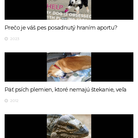
Prečo je váš pes posadnutý hraním aportu?
2023
Päť psích plemien, ktoré nemajú štekanie, veľa
2012