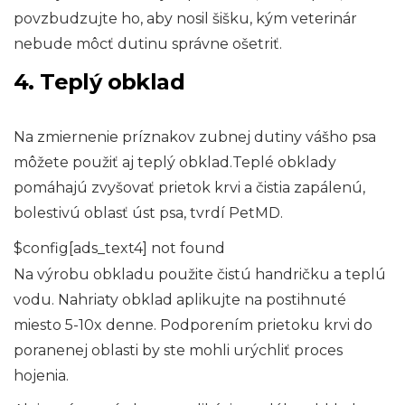
povzbudzujte ho, aby nosil šišku, kým veterinár
nebude môcť dutinu správne ošetriť.
4. Teplý obklad
Na zmiernenie príznakov zubnej dutiny vášho psa
môžete použiť aj teplý obklad.Teplé obklady
pomáhajú zvyšovať prietok krvi a čistia zapálenú,
bolestivú oblasť úst psa, tvrdí PetMD.
$config[ads_text4] not found
Na výrobu obkladu použite čistú handričku a teplú
vodu. Nahriaty obklad aplikujte na postihnuté
miesto 5-10x denne. Podporením prietoku krvi do
poranenej oblasti by ste mohli urýchliť proces
hojenia.