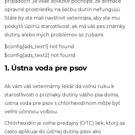
prípadoch. Je však dôležité pochopiť, že domáce
opravné prostriedky na liečbu dutín nefungujú.
Stále by ste mali navštíviť veterinára, aby ste mu
poskytli úplnú starostlivosť, ak má váš pes známky
dutiny alebo iných problémov so zubami.
$config[ads_text1] not found
$config[ads_text2] not found
1. Ústna voda pre psov
Ak vám váš veterinárny lekár dá voľnú ruku k
starostlivosti o príznaky dutiny vášho psa doma,
ústna voda pre psov s chlórhexidínom môže byť
veľmi účinnou voľbou.
Chlórhexidín je voľne predajný (OTC) liek, ktorý sa
často aplikuje do ústnej dutiny psov ako