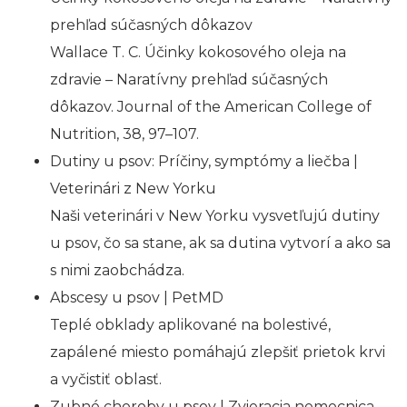
prehľad súčasných dôkazov
Wallace T. C. Účinky kokosového oleja na
zdravie – Naratívny prehľad súčasných
dôkazov. Journal of the American College of
Nutrition, 38, 97–107.
Dutiny u psov: Príčiny, symptómy a liečba |
Veterinári z New Yorku
Naši veterinári v New Yorku vysvetľujú dutiny
u psov, čo sa stane, ak sa dutina vytvorí a ako sa
s nimi zaobchádza.
Abscesy u psov | PetMD
Teplé obklady aplikované na bolestivé,
zapálené miesto pomáhajú zlepšiť prietok krvi
a vyčistiť oblasť.
Zubné choroby u psov | Zvieracia nemocnica