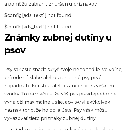
a pomôžu zabrániť zhoršeniu príznakov.
$config[ads_text1] not found
$config[ads_text1] not found
Známky zubnej dutiny u
psov
Psy sa často snažia skryť svoje nepohodlie. Vo voľnej
prírode sú slabé alebo zraniteľné psy prvé
napadnuté korisťou alebo zanechané zvyškom
svorky. To naznačuje, že váš pes pravdepodobne
vynaloží maximálne úsilie, aby skryl akýkoľvek
náznak toho, že ho bolia ústa. Psy však môžu
vykazovať tieto príznaky zubnej dutiny:
Odmietanie jesť chrumkavé granule alebo