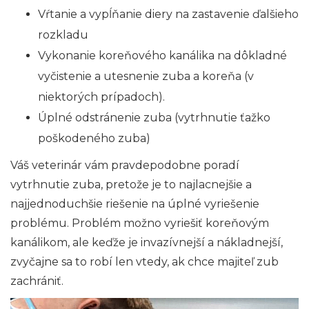
Vŕtanie a vypĺňanie diery na zastavenie ďalšieho
rozkladu
Vykonanie koreňového kanálika na dôkladné
vyčistenie a utesnenie zuba a koreňa (v
niektorých prípadoch).
Úplné odstránenie zuba (vytrhnutie ťažko
poškodeného zuba)
Váš veterinár vám pravdepodobne poradí
vytrhnutie zuba, pretože je to najlacnejšie a
najjednoduchšie riešenie na úplné vyriešenie
problému. Problém možno vyriešiť koreňovým
kanálikom, ale keďže je invazívnejší a nákladnejší,
zvyčajne sa to robí len vtedy, ak chce majiteľ zub
zachrániť.