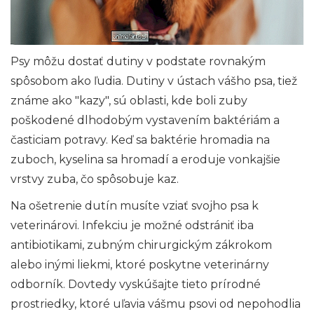
Psy môžu dostať dutiny v podstate rovnakým
spôsobom ako ľudia. Dutiny v ústach vášho psa, tiež
známe ako "kazy", sú oblasti, kde boli zuby
poškodené dlhodobým vystavením baktériám a
časticiam potravy. Keď sa baktérie hromadia na
zuboch, kyselina sa hromadí a eroduje vonkajšie
vrstvy zuba, čo spôsobuje kaz.
Na ošetrenie dutín musíte vziať svojho psa k
veterinárovi. Infekciu je možné odstrániť iba
antibiotikami, zubným chirurgickým zákrokom
alebo inými liekmi, ktoré poskytne veterinárny
odborník. Dovtedy vyskúšajte tieto prírodné
prostriedky, ktoré uľavia vášmu psovi od nepohodlia