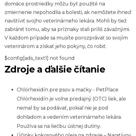
domáce prostriedky môžu byť použité na
zmiernenie nepohodlia a bolesti, ak nemôžete ihneď
navštíviť svojho veterinárneho lekára. Mohli by tiež
zabrániť tomu, aby sa príznaky stali príliš závažnými.
V každom prípade sa musíte porozprávať so svojím
veterinárom a získať jeho pokyny, čo robiť.
$config[ads_text1] not found
Zdroje a ďalšie čítanie
Chlórhexidín pre psov a mačky - PetPlace
Chlórhexidín je voľne predajný (OTC) liek, ale
nemal by sa podávať, pokiaľ nie je pod
dohľadom a vedením veterinárneho lekára.
Používa sa na liečbu ústnej dutiny.
Účinky kokosového oleja na zdravie – Naratívny