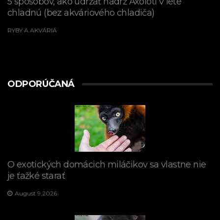
5 spôsobov, ako udržať nádrž Axolotl v lete
chladnú (bez akváriového chladiča)
RYBY A AKVÁRIÁ
ODPORÚČANÁ
O exotických domácich miláčikov sa vlastne nie
je ťažké starať
August 9,2026