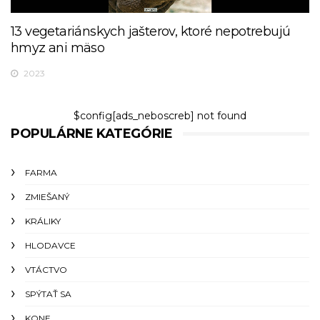
13 vegetariánskych jašterov, ktoré nepotrebujú
hmyz ani mäso
2023
$config[ads_neboscreb] not found
POPULÁRNE KATEGÓRIE
FARMA
ZMIEŠANÝ
KRÁLIKY
HLODAVCE
VTÁCTVO
SPÝTAŤ SA
KONE