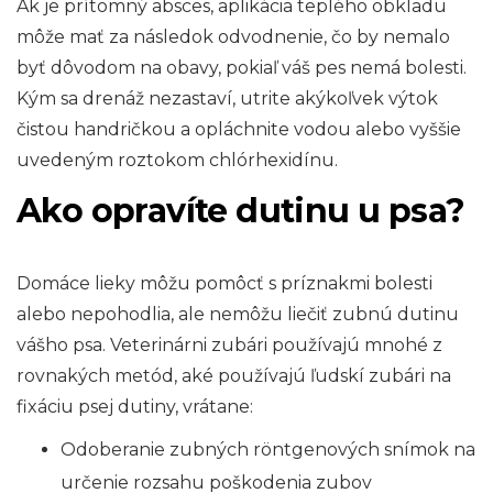
Ak je prítomný absces, aplikácia teplého obkladu
môže mať za následok odvodnenie, čo by nemalo
byť dôvodom na obavy, pokiaľ váš pes nemá bolesti.
Kým sa drenáž nezastaví, utrite akýkoľvek výtok
čistou handričkou a opláchnite vodou alebo vyššie
uvedeným roztokom chlórhexidínu.
Ako opravíte dutinu u psa?
Domáce lieky môžu pomôcť s príznakmi bolesti
alebo nepohodlia, ale nemôžu liečiť zubnú dutinu
vášho psa. Veterinárni zubári používajú mnohé z
rovnakých metód, aké používajú ľudskí zubári na
fixáciu psej dutiny, vrátane:
Odoberanie zubných röntgenových snímok na
určenie rozsahu poškodenia zubov