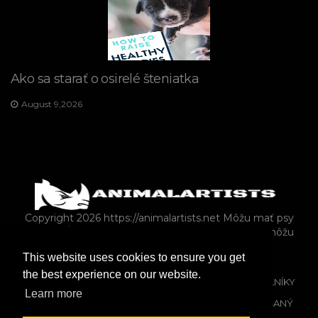
Ako sa starať o osirelé šteniatka
August 9,2026
Copyright 2026 https://animalartists.net
Môžu mať psy
dutiny? Áno! (Tieto domáce opravné prostriedky môžu
pomôcť)
This website uses cookies to ensure you get
the best experience on our website.
MAČKY
KONE
HLODAVCE
PLAZY A OBOJŽIVELNÍKY
Learn more
EXOTICKÉ ZVIERATÁ
VTÁCTVO
KRÁLIKY
ZMIEŠANÝ