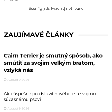
$config[ads_kvadrat] not found
ZAUJÍMAVÉ ČLÁNKY
Cairn Terrier je smutný spôsob, ako
smútiť za svojím veľkým bratom,
vzlyká nás
August 9,2026
Ako úspešne predstaviť nového psa svojmu
súčasnému psovi
August 9,2026