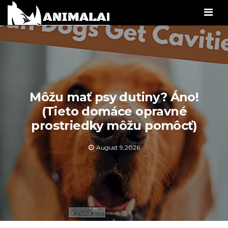
Men
Môžu mať psy dutiny? Áno!
(Tieto domáce opravné
prostriedky môžu pomôcť)
August 9,2026