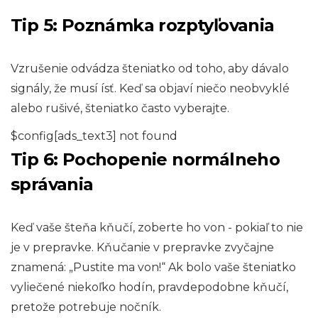
Tip 5: Poznámka rozptyľovania
Vzrušenie odvádza šteniatko od toho, aby dávalo
signály, že musí ísť. Keď sa objaví niečo neobvyklé
alebo rušivé, šteniatko často vyberajte.
$config[ads_text3] not found
Tip 6: Pochopenie normálneho
správania
Keď vaše šteňa kňučí, zoberte ho von - pokiaľ to nie
je v prepravke. Kňučanie v prepravke zvyčajne
znamená: „Pustite ma von!“ Ak bolo vaše šteniatko
vyliečené niekoľko hodín, pravdepodobne kňučí,
pretože potrebuje nočník.