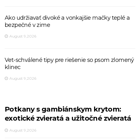
Ako udržiavať divoké a vonkajšie mačky teplé a
bezpečné v zime
August 9,2026
Vet-schválené tipy pre riešenie so psom zlomený
klinec
August 9,2026
Potkany s gambiánskym krytom:
exotické zvieratá a užitočné zvieratá
August 9,2026