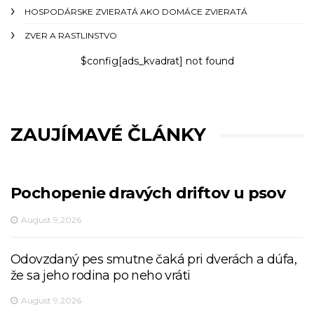
HOSPODÁRSKE ZVIERATÁ AKO DOMÁCE ZVIERATÁ
ZVER A RASTLINSTVO
$config[ads_kvadrat] not found
ZAUJÍMAVÉ ČLÁNKY
Pochopenie dravých driftov u psov
August 9,2026
Odovzdaný pes smutne čaká pri dverách a dúfa,
že sa jeho rodina po neho vráti
August 9,2026