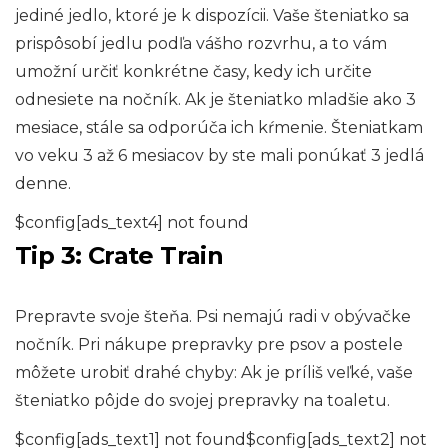
jediné jedlo, ktoré je k dispozícii. Vaše šteniatko sa
prispôsobí jedlu podľa vášho rozvrhu, a to vám
umožní určiť konkrétne časy, kedy ich určite
odnesiete na nočník. Ak je šteniatko mladšie ako 3
mesiace, stále sa odporúča ich kŕmenie. Šteniatkam
vo veku 3 až 6 mesiacov by ste mali ponúkať 3 jedlá
denne.
$config[ads_text4] not found
Tip 3: Crate Train
Prepravte svoje šteňa. Psi nemajú radi v obývačke
nočník. Pri nákupe prepravky pre psov a postele
môžete urobiť drahé chyby: Ak je príliš veľké, vaše
šteniatko pôjde do svojej prepravky na toaletu.
$config[ads_text1] not found$config[ads_text2] not