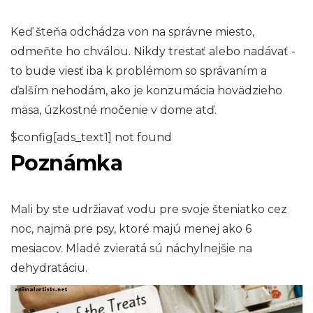
Keď šteňa odchádza von na správne miesto,
odmeňte ho chválou. Nikdy trestať alebo nadávať - ​​
to bude viesť iba k problémom so správaním a
ďalším nehodám, ako je konzumácia hovädzieho
mäsa, úzkostné močenie v dome atď.
$config[ads_text1] not found
Poznámka
Mali by ste udržiavať vodu pre svoje šteniatko cez
noc, najmä pre psy, ktoré majú menej ako 6
mesiacov. Mladé zvieratá sú náchylnejšie na
dehydratáciu.