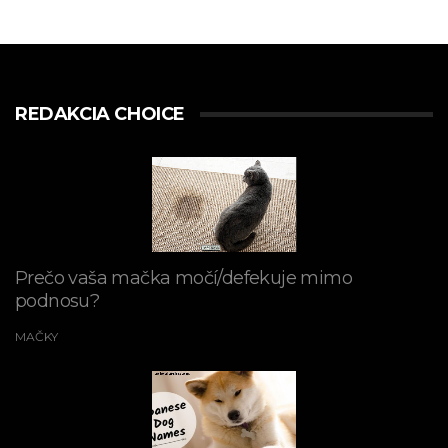
REDAKCIA CHOICE
Prečo vaša mačka močí/defekuje mimo
podnosu?
MAČKY