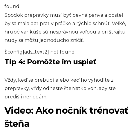
found
Spodok prepravky musí byť pevná panva a posteľ
by sa mala dať prať v práčke a rýchlo schnúť. Veľké,
hrubé vankúše sú nesprávnou voľbou a pri štrajku
nudy sa môžu jednoducho zničiť.
$config[ads_text2] not found
Tip 4: Pomôžte im uspieť
Vždy, keď sa prebudí alebo keď ho vyhodíte z
prepravky, vždy odneste šteniatko von, aby ste
predišli nehodám.
Video: Ako nočník trénovať
šteňa