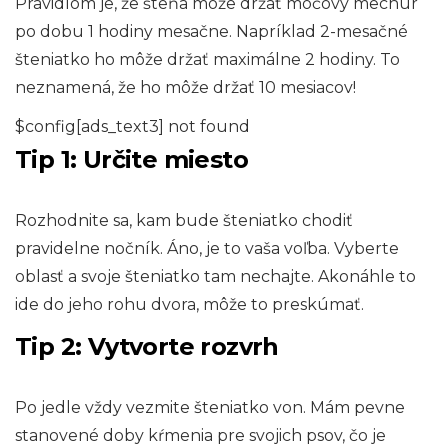
Pravidlom je, že šteňa môže držať močový mechúr
po dobu 1 hodiny mesačne. Napríklad 2-mesačné
šteniatko ho môže držať maximálne 2 hodiny. To
neznamená, že ho môže držať 10 mesiacov!
$config[ads_text3] not found
Tip 1: Určite miesto
Rozhodnite sa, kam bude šteniatko chodiť
pravidelne nočník. Áno, je to vaša voľba. Vyberte
oblasť a svoje šteniatko tam nechajte. Akonáhle to
ide do jeho rohu dvora, môže to preskúmať.
Tip 2: Vytvorte rozvrh
Po jedle vždy vezmite šteniatko von. Mám pevne
stanovené doby kŕmenia pre svojich psov, čo je