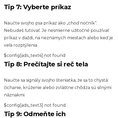
Tip 7: Vyberte príkaz
Naučte svojho psa príkaz ako „choď nočník“.
Nebudeš ľutovať. Je nesmierne užitočné používať
príkaz v daždi, na neznámych miestach alebo keď je
veľa rozptýlenia.
$config[ads_text4] not found
Tip 8: Prečítajte si reč tela
Naučte sa signály svojho šteniatka, že sa to chystá:
čichanie, krúženie alebo zvláštne chôdza sú silnými
náznakmi.
$config[ads_text3] not found
Tip 9: Odmeňte ich