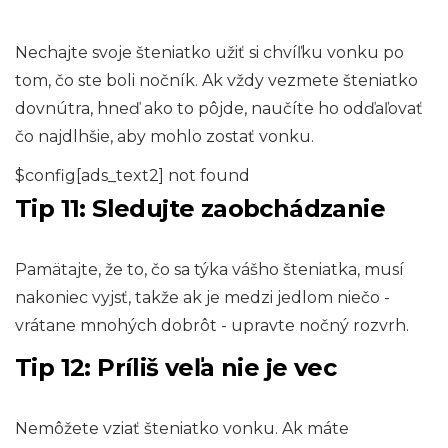
Nechajte svoje šteniatko užiť si chvíľku vonku po
tom, čo ste boli nočník. Ak vždy vezmete šteniatko
dovnútra, hneď ako to pôjde, naučíte ho odďaľovať
čo najdlhšie, aby mohlo zostať vonku.
$config[ads_text2] not found
Tip 11: Sledujte zaobchádzanie
Pamätajte, že to, čo sa týka vášho šteniatka, musí
nakoniec vyjsť, takže ak je medzi jedlom niečo -
vrátane mnohých dobrôt - upravte nočný rozvrh.
Tip 12: Príliš veľa nie je vec
Nemôžete vziať šteniatko vonku. Ak máte