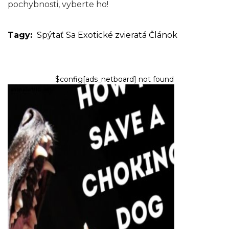
pochybnosti, vyberte ho!
Tagy:
Spýtať Sa
Exotické zvieratá
Článok
$config[ads_netboard] not found
PSY
Najefektívnejší spôsob, ako
zachrániť život svojho
dusiaceho psa