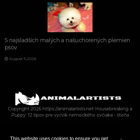
5 najsladších malých a našuchorených plemien
psov
August 9,2026
Copyright 2026 https://animalartists.net
Housebreaking a
Puppy: 12 tipov pre výcvik nemeckého ovčiaka - šteňa
FARMA
MAČKY
HLODAVCE
This website uses cookies to ensure you get