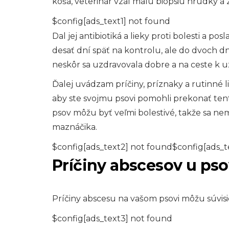
koša, veterinár vzal malú biopsiu hrudky a zis
$config[ads_text1] not found
Dal jej antibiotiká a lieky proti bolesti a po
desať dní späť na kontrolu, ale do dvoch dní
neskôr sa uzdravovala dobre a na ceste k u
Ďalej uvádzam príčiny, príznaky a rutinné l
aby ste svojmu psovi pomohli prekonať tent
psov môžu byť veľmi bolestivé, takže sa n
maznáčika.
$config[ads_text2] not found$config[ads_t
Príčiny abscesov u ps
Príčiny abscesu na vašom psovi môžu súvisie
$config[ads_text3] not found