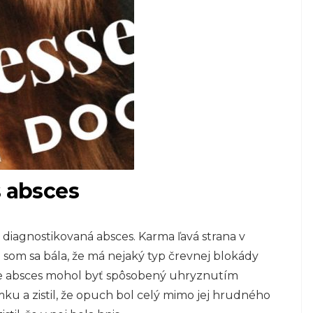
s absces
diagnostikovaná absces. Karma ľavá strana v
 som sa bála, že má nejaký typ črevnej blokády
 že absces mohol byť spôsobený uhryznutím
u a zistil, že opuch bol celý mimo jej hrudného