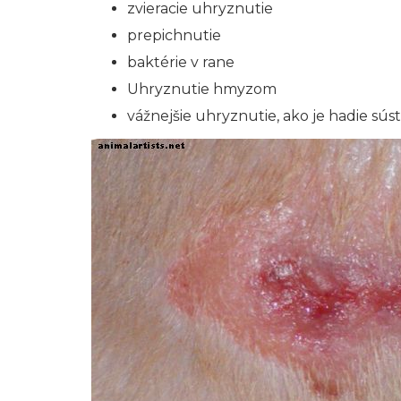
zvieracie uhryznutie
prepichnutie
baktérie v rane
Uhryznutie hmyzom
vážnejšie uhryznutie, ako je hadie sús