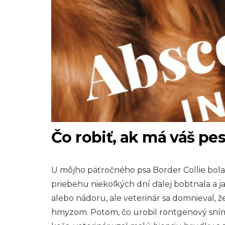
Čo robiť, ak má váš pe
U môjho päťročného psa Border Collie bola 
priebehu niekoľkých dní ďalej bobtnala a ja
alebo nádoru, ale veterinár sa domnieval,
hmyzom. Potom, čo urobil röntgenový snímk