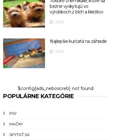
Toxické chemikálie, ktoré sa
bežne vyskytujú vo
výrobkoch z blch a kliešťov
2015
Najlepšie kurčatá na záhrade
2013
$config[ads_neboscreb] not found
POPULÁRNE KATEGÓRIE
PSY
MAČKY
SPÝTAŤ SA