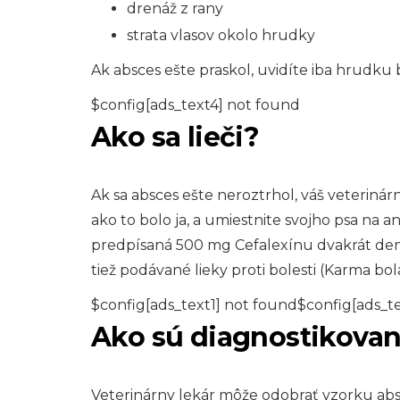
drenáž z rany
strata vlasov okolo hrudky
Ak absces ešte praskol, uvidíte iba hrudku
$config[ads_text4] not found
Ako sa lieči?
Ak sa absces ešte neroztrhol, váš veterinár
ako to bolo ja, a umiestnite svojho psa na an
predpísaná 500 mg Cefalexínu dvakrát den
tiež podávané lieky proti bolesti (Karma bo
$config[ads_text1] not found$config[ads_t
Ako sú diagnostikova
Veterinárny lekár môže odobrať vzorku absces