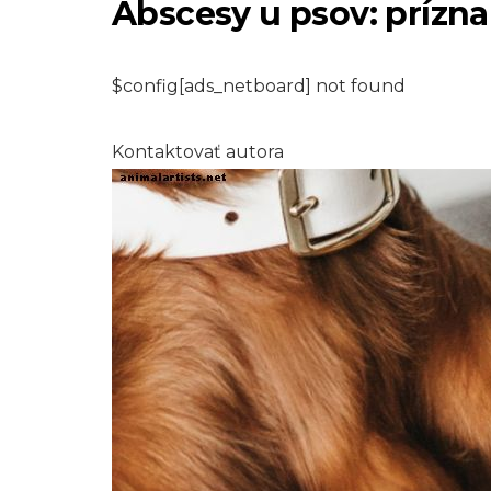
Abscesy u psov: prízna
$config[ads_netboard] not found
Kontaktovať autora
PLAZY A OBOJŽIVELNÍKY
Ako sa zbaviť ple
vo vašom úli
7,2026