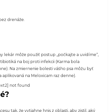
 bez drenáže.
ny lekár môže použiť postup „počkajte a uvidíme“,
tibiotiká na boj proti infekcii (Karma bola
ne). Na zmiernenie bolesti vášho psa môžu byť
la aplikovaná na Meloxicam raz denne).
ext2] not found
né?
u tak, že vytiahne hnis z oblasti, aby zistil, aký