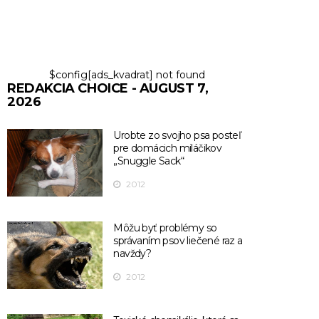
$config[ads_kvadrat] not found
REDAKCIA CHOICE - AUGUST 7,
2026
Urobte zo svojho psa posteľ
pre domácich miláčikov
„Snuggle Sack“
2012
Môžu byť problémy so
správaním psov liečené raz a
navždy?
2012