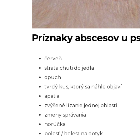
Príznaky abscesov u p
červeň
strata chuti do jedla
opuch
tvrdý kus, ktorý sa náhle objaví
apatia
zvýšené lízanie jednej oblasti
zmeny správania
horúčka
bolesť / bolesť na dotyk