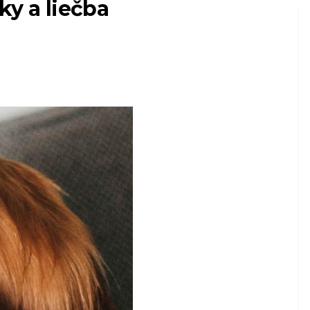
ky a liečba
HOSPODÁRSKE ZVIERATÁ AKO DOMÁCE Z
Ako sa starať o
sní
svojho prvého
miláčika
7,2026