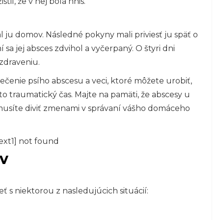
til, že v nej bola hnis.
slal ju domov. Následné pokyny mali priviesť ju späť o
 sa jej absces zdvihol a vyčerpaný. O štyri dni
zdraveniu.
iečenie psího abscesu a veci, ktoré môžete urobiť,
o traumatický čas. Majte na pamäti, že abscesy u
emusíte diviť zmenami v správaní vášho domáceho
ext1] not found
ov
ť s niektorou z nasledujúcich situácií: