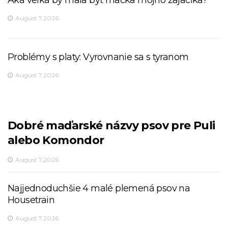
Aká veľká by mala byť mačka môjho zajačika?
August 7,2026
Problémy s platy: Vyrovnanie sa s tyranom
August 7,2026
Dobré maďarské názvy psov pre Puli
alebo Komondor
August 7,2026
Najjednoduchšie 4 malé plemená psov na
Housetrain
August 7,2026