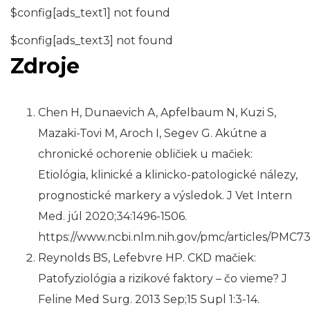
$config[ads_text1] not found
$config[ads_text3] not found
Zdroje
Chen H, Dunaevich A, Apfelbaum N, Kuzi S,
Mazaki-Tovi M, Aroch I, Segev G. Akútne a
chronické ochorenie obličiek u mačiek:
Etiológia, klinické a klinicko-patologické nálezy,
prognostické markery a výsledok. J Vet Intern
Med. júl 2020;34:1496-1506.
https://www.ncbi.nlm.nih.gov/pmc/articles/PMC7
Reynolds BS, Lefebvre HP. CKD mačiek:
Patofyziológia a rizikové faktory – čo vieme? J
Feline Med Surg. 2013 Sep;15 Supl 1:3-14.