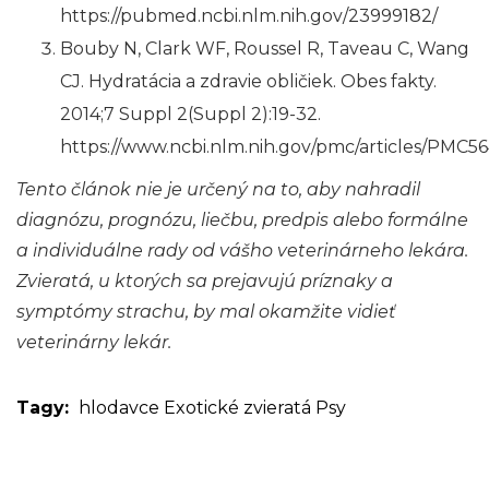
https://pubmed.ncbi.nlm.nih.gov/23999182/
Bouby N, Clark WF, Roussel R, Taveau C, Wang
CJ. Hydratácia a zdravie obličiek. Obes fakty.
2014;7 Suppl 2(Suppl 2):19-32.
https://www.ncbi.nlm.nih.gov/pmc/articles/PMC56
Tento článok nie je určený na to, aby nahradil
diagnózu, prognózu, liečbu, predpis alebo formálne
a individuálne rady od vášho veterinárneho lekára.
Zvieratá, u ktorých sa prejavujú príznaky a
symptómy strachu, by mal okamžite vidieť
veterinárny lekár.
Tagy:
hlodavce
Exotické zvieratá
Psy