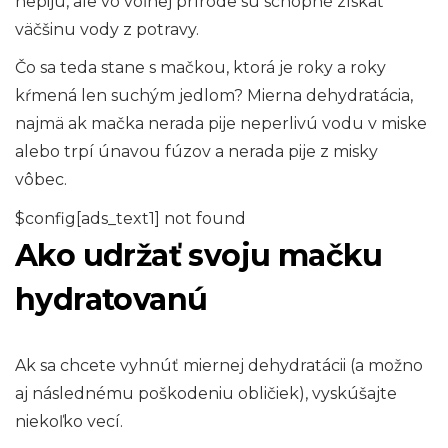
nepijú, ale vo voľnej prírode sú schopné získať
väčšinu vody z potravy.
Čo sa teda stane s mačkou, ktorá je roky a roky
kŕmená len suchým jedlom? Mierna dehydratácia,
najmä ak mačka nerada pije neperlivú vodu v miske
alebo trpí únavou fúzov a nerada pije z misky
vôbec.
$config[ads_text1] not found
Ako udržať svoju mačku
hydratovanú
Ak sa chcete vyhnúť miernej dehydratácii (a možno
aj následnému poškodeniu obličiek), vyskúšajte
niekoľko vecí.