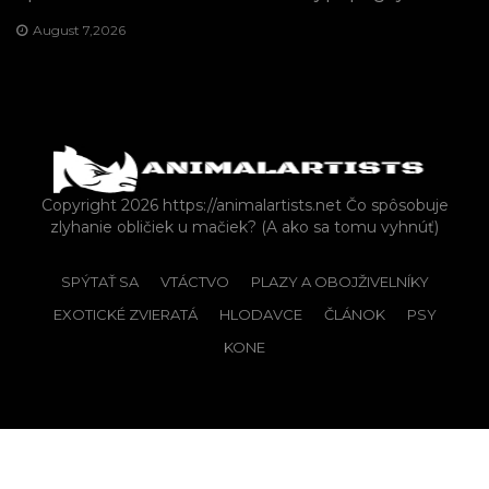
August 7,2026
Copyright 2026 https://animalartists.net
Čo spôsobuje
zlyhanie obličiek u mačiek? (A ako sa tomu vyhnúť)
SPÝTAŤ SA
VTÁCTVO
PLAZY A OBOJŽIVELNÍKY
EXOTICKÉ ZVIERATÁ
HLODAVCE
ČLÁNOK
PSY
KONE