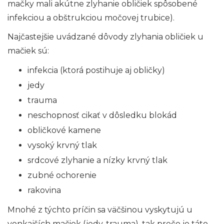
mačky mali akútne zlyhanie obličiek spôsobené
infekciou a obštrukciou močovej trubice).
Najčastejšie uvádzané dôvody zlyhania obličiek u
mačiek sú:
infekcia (ktorá postihuje aj obličky)
jedy
trauma
neschopnosť cikať v dôsledku blokád
obličkové kamene
vysoký krvný tlak
srdcové zlyhanie a nízky krvný tlak
zubné ochorenie
rakovina
Mnohé z týchto príčin sa väčšinou vyskytujú u
vonkajších mačiek (jedy, trauma), tak prečo je táto