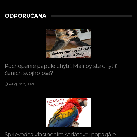
ODPORÚČANÁ
Pochopenie papule chytiť: Mali by ste chytiť
čenich svojho psa?
August 7,2026
Sprievodca vlastnením šarlátovej papagáje