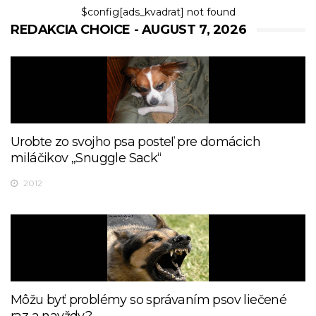
$config[ads_kvadrat] not found
REDAKCIA CHOICE - AUGUST 7, 2026
Urobte zo svojho psa posteľ pre domácich
miláčikov „Snuggle Sack“
2012
Môžu byť problémy so správaním psov liečené