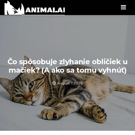
Men
Čo spôsobuje zlyhanie obličiek u
mačiek? (A ako sa tomu vyhnúť)
August 7,2026