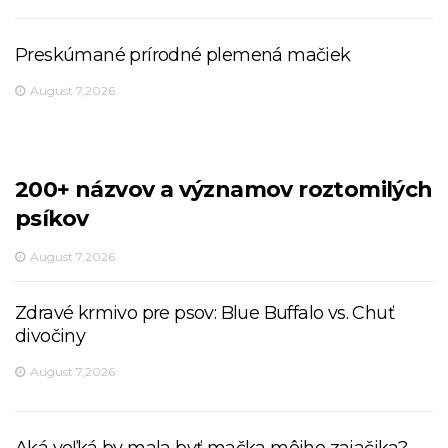
Preskúmané prírodné plemená mačiek
August 7,2026
200+ názvov a významov roztomilých
psíkov
August 7,2026
Zdravé krmivo pre psov: Blue Buffalo vs. Chuť
divočiny
August 7,2026