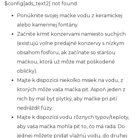
$config[ads_text2] not found
Ponúknite svojej mačke vodu z keramickej
alebo kamennej fontány.
Začnite kŕmiť konzervami namiesto suchých
(existujú voľne predajné konzervy s nízkym
obsahom fosforu, ak začínate so staršou
mačkou, ktorá už môže mať poškodené
obličky).
Majte k dispozícii niekoľko misiek na vodu, z
ktorých môže vaša mačka piť. Aspoň jeden z
nich by mal byť plytký, aby mačke pri pití
nedráždil fúzy.
Majte k dispozícii vodu rôznych typov/teploty,
aby vaša mačka mohla piť to, čo má rada. Do
jednej môžete pridať vlažnú vodu, do druhej