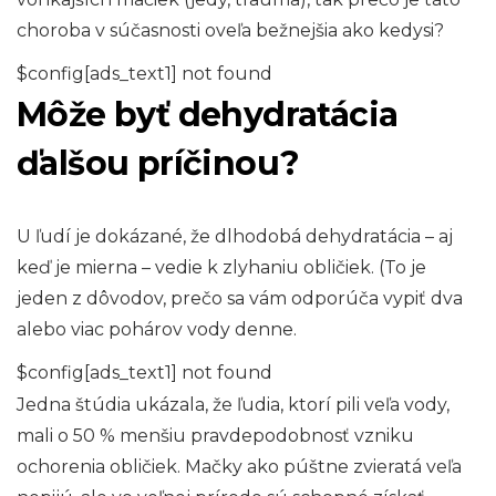
choroba v súčasnosti oveľa bežnejšia ako kedysi?
$config[ads_text1] not found
Môže byť dehydratácia
ďalšou príčinou?
U ľudí je dokázané, že dlhodobá dehydratácia – aj
keď je mierna – vedie k zlyhaniu obličiek. (To je
jeden z dôvodov, prečo sa vám odporúča vypiť dva
alebo viac pohárov vody denne.
$config[ads_text1] not found
Jedna štúdia ukázala, že ľudia, ktorí pili veľa vody,
mali o 50 % menšiu pravdepodobnosť vzniku
ochorenia obličiek. Mačky ako púštne zvieratá veľa