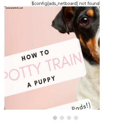
$config[ads_netboard] not found
PSY
Povedzte nie, aby ste mali
chrániče Wee (ako nočník
trénovať svoje šteňa správnou
cestou)
7,2026