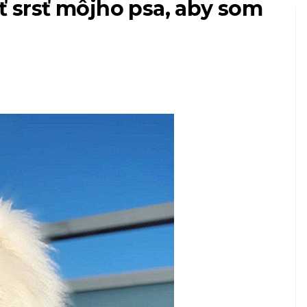
iť srsť môjho psa, aby som
HOSPODÁRSKE ZVIERATÁ AKO DOMÁCE Z
Ako sa starať o
sní
svojho prvého
miláčika
7,2026