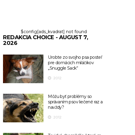
$config[ads_kvadrat] not found
REDAKCIA CHOICE - AUGUST 7,
2026
Urobte zo svojho psa posteľ
pre domácich miláčikov
„Snuggle Sack“
2012
Môžu byť problémy so
správaním psov liečené raz a
navždy?
2012