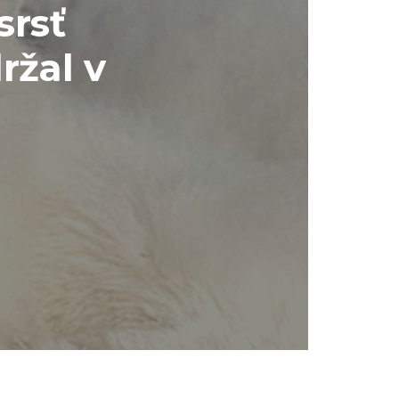
srsť
ržal v