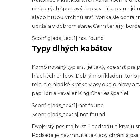
niektorých športových psov. Títo psi majú
alebo hrubú vrchnú srsť. Vonkajšie ochrann
udržala v dobrom stave. Cairn teriéry, bord
$config[ads_text1] not found
Typy dlhých kabátov
Kombinovaný typ srsti je taký, kde srsť ps
hladkých chlpov. Dobrým príkladom toho je z
tela, ale hladké krátke vlasy okolo hlavy a t
papillon a kavalier King Charles španiel.
$config[ads_text1] not found
$config[ads_text3] not found
Dvojsrstý pes má hustú podsadu a kryciu sr
Podsada je navrhnutá tak, aby chránila p