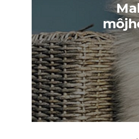
Mal
môjho