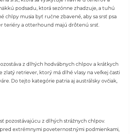
 mäkkú podsadu, ktorá sezónne zhadzuje, a tuhú
é chlpy musia byť ručne zbavené, aby sa srsť psa
er teriéry a otterhound majú drôtenú srsť.
a pozostáva z dlhých hodvábnych chlpov a krátkych
latý retriever, ktorý má dlhé vlasy na veľkej časti
váre. Do tejto kategórie patria aj austrálsky ovčiak,
sť pozostávajúcu z dlhých strážnych chlpov.
sa pred extrémnymi poveternostnými podmienkami,