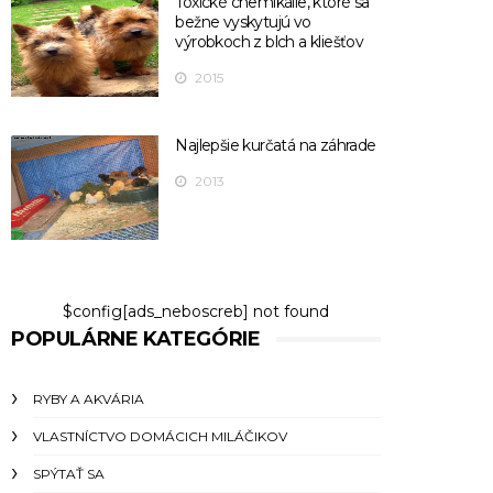
Toxické chemikálie, ktoré sa
bežne vyskytujú vo
výrobkoch z blch a kliešťov
2015
Najlepšie kurčatá na záhrade
2013
$config[ads_neboscreb] not found
POPULÁRNE KATEGÓRIE
RYBY A AKVÁRIA
VLASTNÍCTVO DOMÁCICH MILÁČIKOV
SPÝTAŤ SA