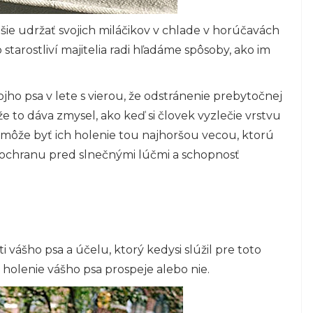
šie udržať svojich miláčikov v chlade v horúčavách
o starostliví majitelia radi hľadáme spôsoby, ako im
vojho psa v lete s vierou, že odstránenie prebytočnej
že to dáva zmysel, ako keď si človek vyzlečie vrstvu
k môže byť ich holenie tou najhoršou vecou, ​​ktorú
ť ochranu pred slnečnými lúčmi a schopnosť
ti vášho psa a účelu, ktorý kedysi slúžil pre toto
olenie vášho psa prospeje alebo nie.