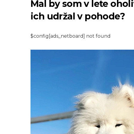
Mal by som v lete ohol
ich udržal v pohode?
$config[ads_netboard] not found
PLAZY A OBOJŽIVELNÍKY
Ako sa zbaviť ple
vo vašom úli
7,2026