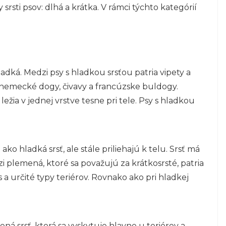
rsti psov: dlhá a krátka. V rámci týchto kategórií
ladká. Medzi psy s hladkou srsťou patria vipety a
, nemecké dogy, čivavy a francúzske buldogy.
ležia v jednej vrstve tesne pri tele. Psy s hladkou
ako hladká srsť, ale stále priliehajú k telu. Srsť má
i plemená, ktoré sa považujú za krátkosrsté, patria
s a určité typy teriérov. Rovnako ako pri hladkej
ná srsť, ktorá sa vyskytuje hlavne u teriérov a