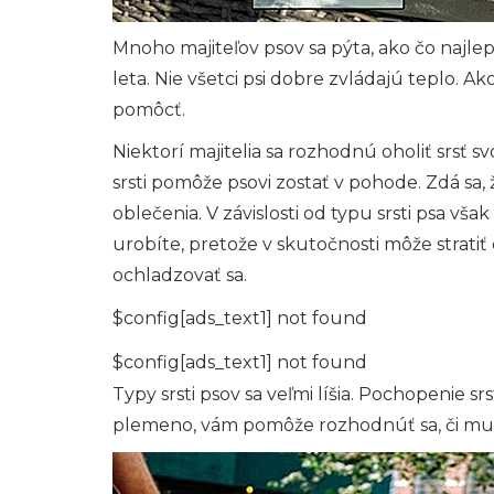
Mnoho majiteľov psov sa pýta, ako čo najlep
leta. Nie všetci psi dobre zvládajú teplo. Ak
pomôcť.
Niektorí majitelia sa rozhodnú oholiť srsť s
srsti pomôže psovi zostať v pohode. Zdá sa, 
oblečenia. V závislosti od typu srsti psa vša
urobíte, pretože v skutočnosti môže strati
ochladzovať sa.
$config[ads_text1] not found
$config[ads_text1] not found
Typy srsti psov sa veľmi líšia. Pochopenie srs
plemeno, vám pomôže rozhodnúť sa, či mu h