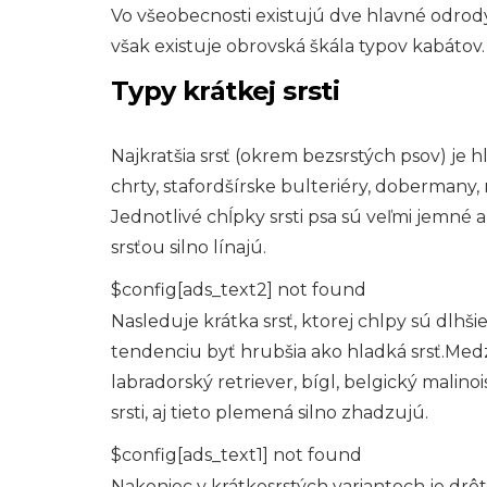
Vo všeobecnosti existujú dve hlavné odrody s
však existuje obrovská škála typov kabátov.
Typy krátkej srsti
Najkratšia srsť (okrem bezsrstých psov) je h
chrty, stafordšírske bulteriéry, dobermany
Jednotlivé chĺpky srsti psa sú veľmi jemné a 
srsťou silno línajú.
$config[ads_text2] not found
Nasleduje krátka srsť, ktorej chlpy sú dlhšie 
tendenciu byť hrubšia ako hladká srsť.Medz
labradorský retriever, bígl, belgický malinoi
srsti, aj tieto plemená silno zhadzujú.
$config[ads_text1] not found
Nakoniec v krátkosrstých variantoch je drôte