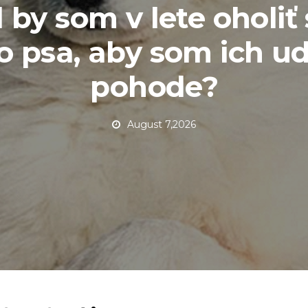
 by som v lete oholiť 
 psa, aby som ich ud
pohode?
August 7,2026