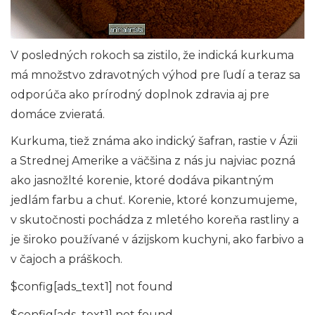
V posledných rokoch sa zistilo, že indická kurkuma
má množstvo zdravotných výhod pre ľudí a teraz sa
odporúča ako prírodný doplnok zdravia aj pre
domáce zvieratá.
Kurkuma, tiež známa ako indický šafran, rastie v Ázii
a Strednej Amerike a väčšina z nás ju najviac pozná
ako jasnožlté korenie, ktoré dodáva pikantným
jedlám farbu a chuť. Korenie, ktoré konzumujeme,
v skutočnosti pochádza z mletého koreňa rastliny a
je široko používané v ázijskom kuchyni, ako farbivo a
v čajoch a práškoch.
$config[ads_text1] not found
$config[ads_text1] not found