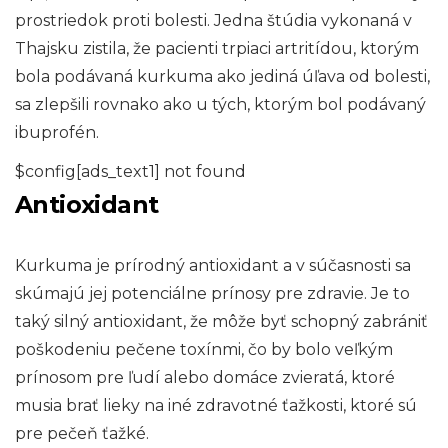
prostriedok proti bolesti. Jedna štúdia vykonaná v
Thajsku zistila, že pacienti trpiaci artritídou, ktorým
bola podávaná kurkuma ako jediná úľava od bolesti,
sa zlepšili rovnako ako u tých, ktorým bol podávaný
ibuprofén.
$config[ads_text1] not found
Antioxidant
Kurkuma je prírodný antioxidant a v súčasnosti sa
skúmajú jej potenciálne prínosy pre zdravie. Je to
taký silný antioxidant, že môže byť schopný zabrániť
poškodeniu pečene toxínmi, čo by bolo veľkým
prínosom pre ľudí alebo domáce zvieratá, ktoré
musia brať lieky na iné zdravotné ťažkosti, ktoré sú
pre pečeň ťažké.