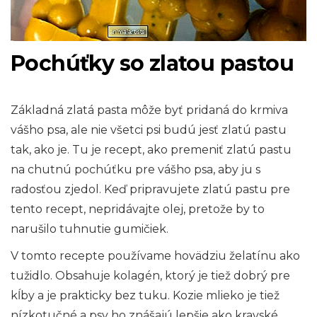
Pochúťky so zlatou pastou
Základná zlatá pasta môže byť pridaná do krmiva
vášho psa, ale nie všetci psi budú jesť zlatú pastu
tak, ako je. Tu je recept, ako premeniť zlatú pastu
na chutnú pochúťku pre vášho psa, aby ju s
radosťou zjedol. Keď pripravujete zlatú pastu pre
tento recept, nepridávajte olej, pretože by to
narušilo tuhnutie gumičiek.
V tomto recepte používame hovädziu želatínu ako
tužidlo. Obsahuje kolagén, ktorý je tiež dobrý pre
kĺby a je prakticky bez tuku. Kozie mlieko je tiež
nízkotučné a psy ho znášajú lepšie ako kravské