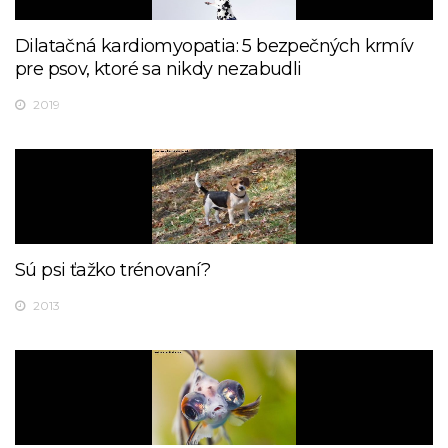
Dilatačná kardiomyopatia: 5 bezpečných krmív
pre psov, ktoré sa nikdy nezabudli
2019
Sú psi ťažko trénovaní?
2013