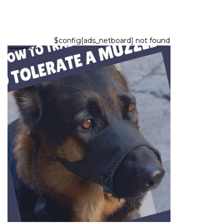
$config[ads_netboard] not found
PSY
Ako trénovať svojho psa, aby
nosil papuľa
8,2026