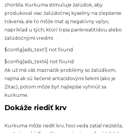
zhoršila. Kurkuma stimuluje žalúdok, aby
produkoval viac žalúdočnej kyseliny na zlepšenie
trávenia, ale to môže mať aj negatívny vplyv,
napríklad u tých, ktorí trpia pankreatitídou alebo
žalúdočnými vredmi.
$config[ads_text1] not found
$config[ads_text4] not found
Ak už má váš maznáčik problémy so žalúdkom,
najmä ak sú liečené antacidovými liekmi (ako je
Zitac), potom môže byť najlepšie vyhnúť sa
kurkume.
Dokáže riediť krv
Kurkuma môže riediť krv, hoci veda zatiaľ nezistila,