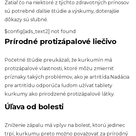
Zatiaľ čo na niektoré z týchto zdravotných prínosov
sú potrebné ďalšie štúdie a výskumy, doterajšie
dôkazy sú sľubné.
$config[ads_text2] not found
Prírodné protizápalové liečivo
Početné štúdie preukázali, že kurkumín má
protizápalové vlastnosti, ktoré môžu zmierniť
príznaky takých problémov, ako je artritída.Nadácia
pre artritídu odporúča ľuďom užívať tablety
kurkumy ako prirodzené protizápalové látky.
Úľava od bolesti
Zníženie zápalu má vplyv na bolesť, ktorú jedinec
trpí, kurkumu preto možno považovať za prírodný