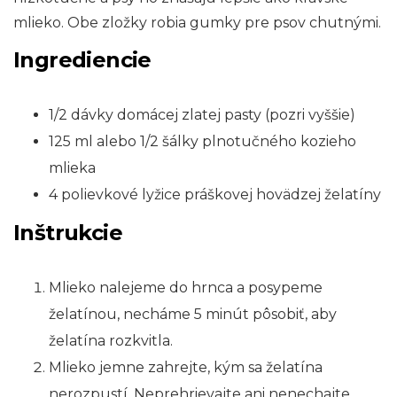
mlieko. Obe zložky robia gumky pre psov chutnými.
Ingrediencie
1/2 dávky domácej zlatej pasty (pozri vyššie)
125 ml alebo 1/2 šálky plnotučného kozieho
mlieka
4 polievkové lyžice práškovej hovädzej želatíny
Inštrukcie
Mlieko nalejeme do hrnca a posypeme
želatínou, necháme 5 minút pôsobiť, aby
želatína rozkvitla.
Mlieko jemne zahrejte, kým sa želatína
nerozpustí. Neprehrievajte ani nenechajte