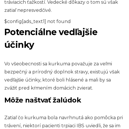
tráviacich ťažkostí. Vedecké dôkazy o tom sú však
zatiaľ nepresvedčivé.
$config[ads_text1] not found
Potenciálne vedľajšie
účinky
Vo všeobecnosti sa kurkuma považuje za veľmi
bezpečný a prírodný doplnok stravy, existujú však
vedľajšie účinky, ktoré boli hlásené a mali by sa
zvážiť pred kŕmením domácich zvierat.
Môže naštvať žalúdok
Zatiaľ čo kurkuma bola navrhnutá ako pomôcka pri
trávení, niektorí pacienti trpiaci IBS uviedli, že sa im