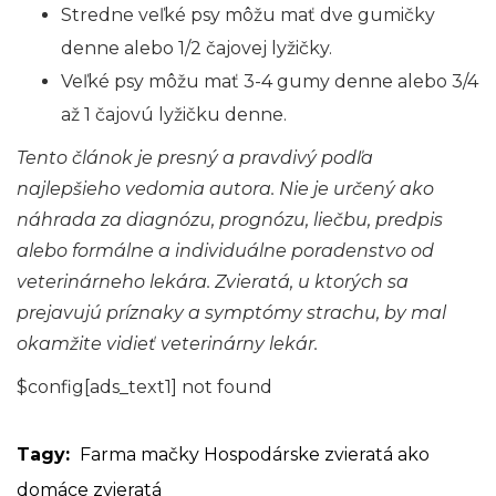
Stredne veľké psy môžu mať dve gumičky
denne alebo 1/2 čajovej lyžičky.
Veľké psy môžu mať 3-4 gumy denne alebo 3/4
až 1 čajovú lyžičku denne.
Tento článok je presný a pravdivý podľa
najlepšieho vedomia autora. Nie je určený ako
náhrada za diagnózu, prognózu, liečbu, predpis
alebo formálne a individuálne poradenstvo od
veterinárneho lekára. Zvieratá, u ktorých sa
prejavujú príznaky a symptómy strachu, by mal
okamžite vidieť veterinárny lekár.
$config[ads_text1] not found
Tagy:
Farma
mačky
Hospodárske zvieratá ako
domáce zvieratá