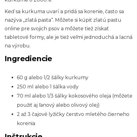
Keď sa kurkuma uvarí a pridá sa korenie, často sa
nazýva „zlatá pasta“. Môžete si kúpiť zlatú pastu
online pre svojich psov a môžete tiež získať
tabletové formy, ale je tiež veľmi jednoduchá a lacná
na výrobu.
Ingrediencie
60 g alebo 1/2 šálky kurkumy
250 ml alebo 1 šálka vody
70 ml alebo 1/3 šálky kokosového oleja (môžete
použiť aj ľanový alebo olivový olej)
2 až 3 čajové lyžičky čerstvo mletého čierneho
korenia
Inštrukcie