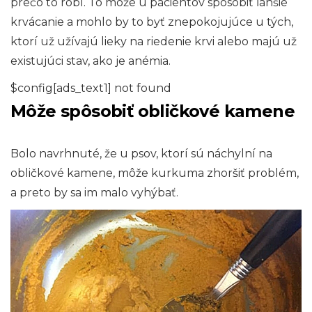
prečo to robí. To môže u pacientov spôsobiť ľahšie
krvácanie a mohlo by to byť znepokojujúce u tých,
ktorí už užívajú lieky na riedenie krvi alebo majú už
existujúci stav, ako je anémia.
$config[ads_text1] not found
Môže spôsobiť obličkové kamene
Bolo navrhnuté, že u psov, ktorí sú náchylní na
obličkové kamene, môže kurkuma zhoršiť problém,
a preto by sa im malo vyhýbať.