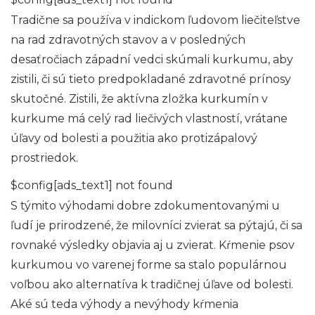
Tradične sa používa v indickom ľudovom liečiteľstve
na rad zdravotných stavov a v posledných
desaťročiach západní vedci skúmali kurkumu, aby
zistili, či sú tieto predpokladané zdravotné prínosy
skutočné. Zistili, že aktívna zložka kurkumín v
kurkume má celý rad liečivých vlastností, vrátane
úľavy od bolesti a použitia ako protizápalový
prostriedok.
$config[ads_text1] not found
S týmito výhodami dobre zdokumentovanými u
ľudí je prirodzené, že milovníci zvierat sa pýtajú, či sa
rovnaké výsledky objavia aj u zvierat. Kŕmenie psov
kurkumou vo varenej forme sa stalo populárnou
voľbou ako alternatíva k tradičnej úľave od bolesti.
Aké sú teda výhody a nevýhody kŕmenia