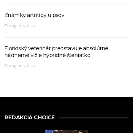
Známky artritídy u psov
August 8,2026
Floridský veterinár predstavuje absolútne
nádherné vlčie hybridné šteniatko
August 8,2026
REDAKCIA CHOICE