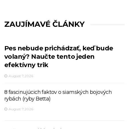
ZAUJÍMAVÉ ČLÁNKY
Pes nebude prichádzať, keď bude
volaný? Naučte tento jeden
efektívny trik
August 7,2026
8 fascinujúcich faktov o siamských bojových
rybách (ryby Betta)
August 7,2026