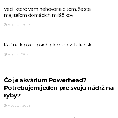
Veci, ktoré vám nehovoria o tom, že ste
majiteľom domácich miláčikov
August 7,2026
Päť najlepších psích plemien z Talianska
August 7,2026
Čo je akvárium Powerhead?
Potrebujem jeden pre svoju nádrž na
ryby?
August 7,2026