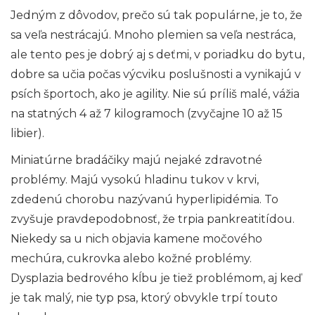
Jedným z dôvodov, prečo sú tak populárne, je to, že
sa veľa nestrácajú. Mnoho plemien sa veľa nestráca,
ale tento pes je dobrý aj s deťmi, v poriadku do bytu,
dobre sa učia počas výcviku poslušnosti a vynikajú v
psích športoch, ako je agility. Nie sú príliš malé, vážia
na statných 4 až 7 kilogramoch (zvyčajne 10 až 15
libier).
Miniatúrne bradáčiky majú nejaké zdravotné
problémy. Majú vysokú hladinu tukov v krvi,
zdedenú chorobu nazývanú hyperlipidémia. To
zvyšuje pravdepodobnosť, že trpia pankreatitídou.
Niekedy sa u nich objavia kamene močového
mechúra, cukrovka alebo kožné problémy.
Dysplazia bedrového kĺbu je tiež problémom, aj keď
je tak malý, nie typ psa, ktorý obvykle trpí touto