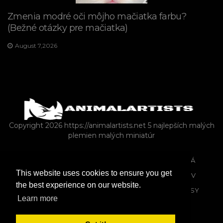
Zmenia modré oči môjho mačiatka farbu?
(Bežné otázky pre mačiatka)
August 7,2026
Copyright 2026 https://animalartists.net
5 najlepších malých
plemien malých miniatúr
HOSPODÁRSKE ZVIERATÁ AKO DOMÁCE ZVIERATÁ
This website uses cookies to ensure you get
SPÝTAŤ SA
VLASTNÍCTVO DOMÁCICH MILÁČIKOV
the best experience on our website.
FARMA
HLODAVCE
ZVER A RASTLINSTVO
PSY
Learn more
VTÁCTVO