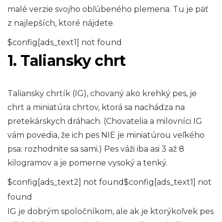
malé verzie svojho obľúbeného plemena. Tu je päť
z najlepších, ktoré nájdete.
$config[ads_text1] not found
1. Taliansky chrt
Taliansky chrtík (IG), chovaný ako krehký pes, je
chrt a miniatúra chrtov, ktorá sa nachádza na
pretekárskych dráhach. (Chovatelia a milovníci IG
vám povedia, že ich pes NIE je miniatúrou veľkého
psa: rozhodnite sa sami.) Pes váži iba asi 3 až 8
kilogramov a je pomerne vysoký a tenký.
$config[ads_text2] not found$config[ads_text1] not
found
IG je dobrým spoločníkom, ale ak je ktorýkoľvek pes