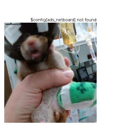
$config[ads_netboard] not found
HLODAVCE
Známky a liečba zlomených nôh
v škrečkoch
7,2026