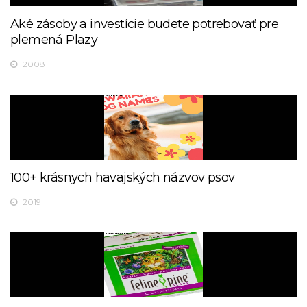
Aké zásoby a investície budete potrebovať pre
plemená Plazy
2008
100+ krásnych havajských názvov psov
2019