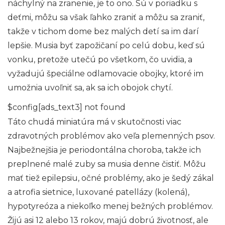
náchylný na zranenie, je to ono. Sú v poriadku s
deťmi, môžu sa však ľahko zraniť a môžu sa zraniť,
takže v tichom dome bez malých detí sa im darí
lepšie. Musia byť zapožičaní po celú dobu, keď sú
vonku, pretože utečú po všetkom, čo uvidia, a
vyžadujú špeciálne odlamovacie obojky, ktoré im
umožnia uvoľniť sa, ak sa ich obojok chytí.
$config[ads_text3] not found
Táto chudá miniatúra má v skutočnosti viac
zdravotných problémov ako veľa plemenných psov.
Najbežnejšia je periodontálna choroba, takže ich
preplnené malé zuby sa musia denne čistiť. Môžu
mať tiež epilepsiu, očné problémy, ako je šedý zákal
a atrofia sietnice, luxované patellázy (kolená),
hypotyreóza a niekoľko menej bežných problémov.
Žijú asi 12 alebo 13 rokov, majú dobrú životnosť, ale