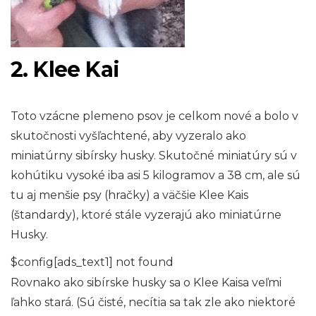
2. Klee Kai
Toto vzácne plemeno psov je celkom nové a bolo v
skutočnosti vyšľachtené, aby vyzeralo ako
miniatúrny sibírsky husky. Skutočné miniatúry sú v
kohútiku vysoké iba asi 5 kilogramov a 38 cm, ale sú
tu aj menšie psy (hračky) a väčšie Klee Kais
(štandardy), ktoré stále vyzerajú ako miniatúrne
Husky.
$config[ads_text1] not found
Rovnako ako sibírske husky sa o Klee Kaisa veľmi
ľahko stará. (Sú čisté, necítia sa tak zle ako niektoré