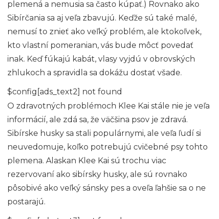
plemená a nemusia sa často kúpať.) Rovnako ako
Sibírčania sa aj veľa zbavujú. Keďže sú také malé,
nemusí to znieť ako veľký problém, ale ktokoľvek,
kto vlastní pomeranian, vás bude môcť povedať
inak. Keď fúkajú kabát, vlasy vyjdú v obrovských
zhlukoch a spravidla sa dokážu dostať všade.
$config[ads_text2] not found
O zdravotných problémoch Klee Kai stále nie je veľa
informácií, ale zdá sa, že väčšina psov je zdravá.
Sibírske husky sa stali populárnymi, ale veľa ľudí si
neuvedomuje, koľko potrebujú cvičebné psy tohto
plemena. Alaskan Klee Kai sú trochu viac
rezervovaní ako sibírsky husky, ale sú rovnako
pôsobivé ako veľký sánsky pes a oveľa ľahšie sa o ne
postarajú.