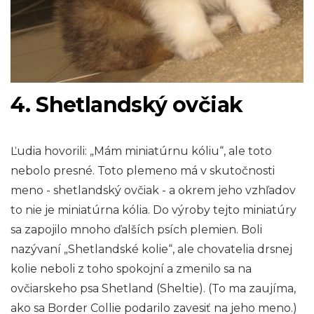
4. Shetlandský ovčiak
Ľudia hovorili: „Mám miniatúrnu kóliu“, ale toto
nebolo presné. Toto plemeno má v skutočnosti
meno - shetlandský ovčiak - a okrem jeho vzhľadov
to nie je miniatúrna kólia. Do výroby tejto miniatúry
sa zapojilo mnoho ďalších psích plemien. Boli
nazývaní „Shetlandské kolie“, ale chovatelia drsnej
kolie neboli z toho spokojní a zmenilo sa na
ovčiarskeho psa Shetland (Sheltie). (To ma zaujíma,
ako sa Border Collie podarilo zavesiť na jeho meno.)