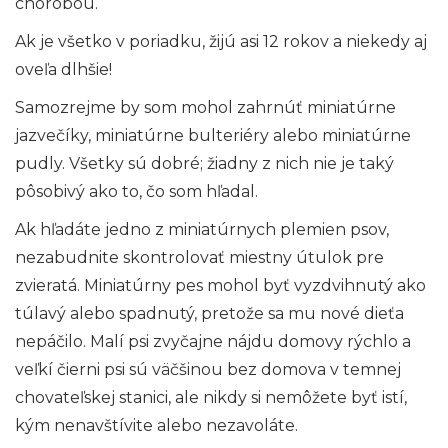
chorobou.
Ak je všetko v poriadku, žijú asi 12 rokov a niekedy aj
oveľa dlhšie!
Samozrejme by som mohol zahrnúť miniatúrne
jazvečíky, miniatúrne bulteriéry alebo miniatúrne
pudly. Všetky sú dobré; žiadny z nich nie je taký
pôsobivý ako to, čo som hľadal.
Ak hľadáte jedno z miniatúrnych plemien psov,
nezabudnite skontrolovať miestny útulok pre
zvieratá. Miniatúrny pes mohol byť vyzdvihnutý ako
túlavý alebo spadnutý, pretože sa mu nové dieťa
nepáčilo. Malí psi zvyčajne nájdu domovy rýchlo a
veľkí čierni psi sú väčšinou bez domova v temnej
chovateľskej stanici, ale nikdy si nemôžete byť istí,
kým nenavštívite alebo nezavoláte.