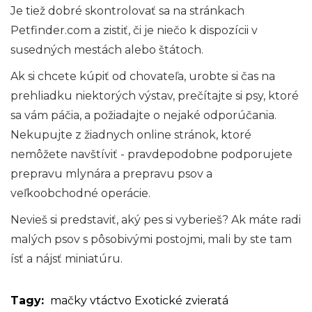
Je tiež dobré skontrolovať sa na stránkach
Petfinder.com a zistiť, či je niečo k dispozícii v
susedných mestách alebo štátoch.
Ak si chcete kúpiť od chovateľa, urobte si čas na
prehliadku niektorých výstav, prečítajte si psy, ktoré
sa vám páčia, a požiadajte o nejaké odporúčania.
Nekupujte z žiadnych online stránok, ktoré
nemôžete navštíviť - pravdepodobne podporujete
prepravu mlynára a prepravu psov a
veľkoobchodné operácie.
Nevieš si predstaviť, aký pes si vyberieš? Ak máte radi
malých psov s pôsobivými postojmi, mali by ste tam
ísť a nájsť miniatúru.
Tagy:
mačky
vtáctvo
Exotické zvieratá