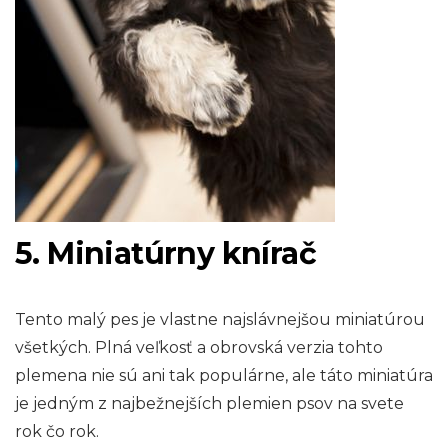
5. Miniatúrny knírač
Tento malý pes je vlastne najslávnejšou miniatúrou
všetkých. Plná veľkosť a obrovská verzia tohto
plemena nie sú ani tak populárne, ale táto miniatúra
je jedným z najbežnejších plemien psov na svete
rok čo rok.