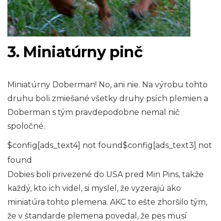
3. Miniatúrny pinč
Miniatúrny Doberman! No, ani nie. Na výrobu tohto
druhu boli zmiešané všetky druhy psích plemien a
Doberman s tým pravdepodobne nemal nič
spoločné.
$config[ads_text4] not found$config[ads_text3] not
found
Dobies boli privezené do USA pred Min Pins, takže
každý, kto ich videl, si myslel, že vyzerajú ako
miniatúra tohto plemena. AKC to ešte zhoršilo tým,
že v štandarde plemena povedal, že pes musí