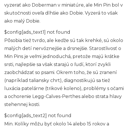
vyzerať ako Doberman v miniatúre, ale Min Pin bol v
skutočnosti oveľa dlhšie ako Dobie. Vyzerá to však
ako malý Dobie.
$config[ads_text1] not found
Pôsobia tiež tvrdo, ale keďže sú tak krehké, sú okolo
malých detí nervóznejšie a drsnejšie. Starostlivosť o
Min Pins je veľmi jednoduchá, pretože majú krátke
srsti, najlepšie sa však starajú o ľudí, ktorí zvykli
zaobchádzať so psami. Okrem toho, že sú zranení
(napríklad taliansky chrt), diagnostikujú sa tiež
luxácia patelárne (trikové koleno), problémy s očami
a ochorenie Legg-Calves-Perthes alebo strata hlavy
stehennej kosti.
$config[ads_text2] not found
Min. Kolíky môžu byť okolo 14 alebo 15 rokov a