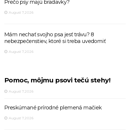
Prečo psy majú bradavky?
August 7,2026
Mám nechať svojho psa jesť trávu? 8
nebezpečenstiev, ktoré si treba uvedomiť
August 7,2026
Pomoc, môjmu psovi tečú stehy!
August 7,2026
Preskúmané prírodné plemená mačiek
August 7,2026