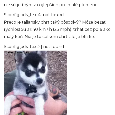
nie sú jedným z najlepších pre malé plemeno.
$config[ads_text4] not found
Prečo je taliansky chrt taký pôsobivý? Môže bežať
rýchlosťou až 40 km / h (25 mph), trhať cez pole ako
malý kôň. Nie je to celkom chrt, ale je blízko.
$config[ads_text2] not found