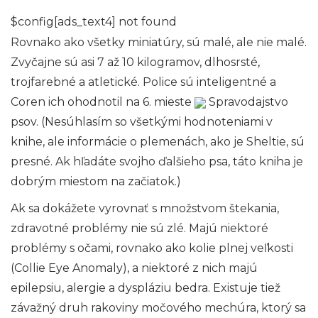
$config[ads_text4] not found
Rovnako ako všetky miniatúry, sú malé, ale nie malé.
Zvyčajne sú asi 7 až 10 kilogramov, dlhosrsté,
trojfarebné a atletické. Police sú inteligentné a
Coren ich ohodnotil na 6. mieste
Spravodajstvo
psov. (Nesúhlasím so všetkými hodnoteniami v
knihe, ale informácie o plemenách, ako je Sheltie, sú
presné. Ak hľadáte svojho ďalšieho psa, táto kniha je
dobrým miestom na začiatok.)
Ak sa dokážete vyrovnať s množstvom štekania,
zdravotné problémy nie sú zlé. Majú niektoré
problémy s očami, rovnako ako kolie plnej veľkosti
(Collie Eye Anomaly), a niektoré z nich majú
epilepsiu, alergie a dyspláziu bedra. Existuje tiež
závažný druh rakoviny močového mechúra, ktorý sa