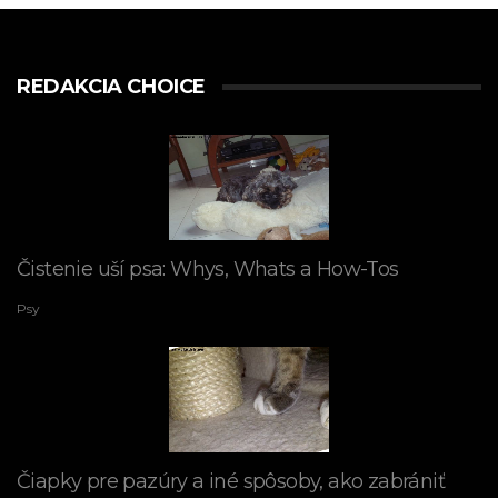
REDAKCIA CHOICE
Čistenie uší psa: Whys, Whats a How-Tos
Psy
Čiapky pre pazúry a iné spôsoby, ako zabrániť