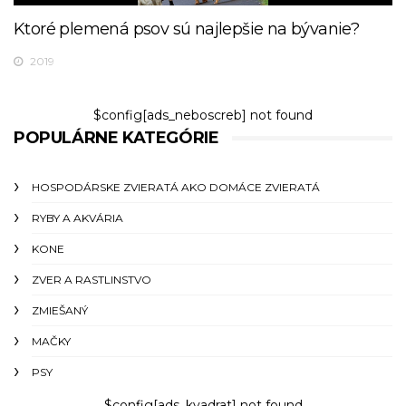
Ktoré plemená psov sú najlepšie na bývanie?
2019
$config[ads_neboscreb] not found
POPULÁRNE KATEGÓRIE
HOSPODÁRSKE ZVIERATÁ AKO DOMÁCE ZVIERATÁ
RYBY A AKVÁRIA
KONE
ZVER A RASTLINSTVO
ZMIEŠANÝ
MAČKY
PSY
$config[ads_kvadrat] not found