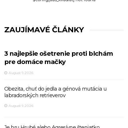
ZAUJÍMAVÉ ČLÁNKY
3 najlepšie ošetrenie proti blchám
pre domáce mačky
August 9,2026
Obezita, chuť do jedla a génová mutácia u
labradorských retrieverov
August 9,2026
Je hru Hrubé alebo Agresívne šteniatko