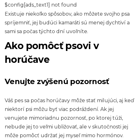
$config[ads_text1] not found
Existuje niekoľko spôsobov, ako môžete svojho psa
spríjemniť, jej budúci kamaráti sú menej dychtiví a
sami sa počas týchto dní uvoľníte.
Ako pomôcť psovi v
horúčave
Venujte zvýšenú pozornosť
Váš pes sa počas horúčavy môže stať milujúci, aj keď
niektorí psi môžu byť viac podráždení. Ak jej
venujete mimoriadnu pozornosť, po ktorej túži,
nebude jej to veľmi ubližovať, ale v skutočnosti jej
môže pomôcť udržať jej myseľ mimo hormónov.