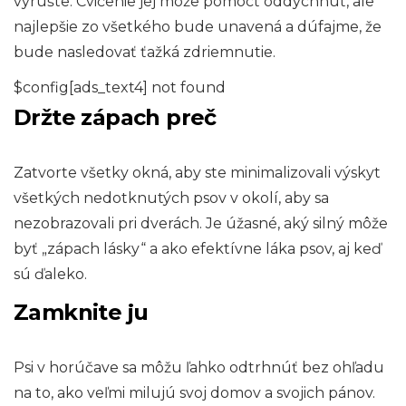
vyrušte. Cvičenie jej môže pomôcť oddýchnuť, ale
najlepšie zo všetkého bude unavená a dúfajme, že
bude nasledovať ťažká zdriemnutie.
$config[ads_text4] not found
Držte zápach preč
Zatvorte všetky okná, aby ste minimalizovali výskyt
všetkých nedotknutých psov v okolí, aby sa
nezobrazovali pri dverách. Je úžasné, aký silný môže
byť „zápach lásky“ a ako efektívne láka psov, aj keď
sú ďaleko.
Zamknite ju
Psi v horúčave sa môžu ľahko odtrhnúť bez ohľadu
na to, ako veľmi milujú svoj domov a svojich pánov.