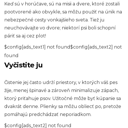
Keď sú v horúčave, sú na misii a dvere, ktoré zostali
pootvorené ako obvykle, sa môžu použiť na únik na
nebezpečné cesty vonkajšieho sveta. Tiež ju
neuchovávajte vo dvore; niektorí psi boli schopní
páriť sa aj cez plot!
$config[ads_text1] not found$config[ads_text2] not
found
Vyčistite ju
Čistenie jej často udrží priestory, v ktorých váš pes
žije, menej špinavé a zároveň minimalizuje zápach,
ktorý priťahuje psov. Užitočné môže byť kúpanie sa
dvakrát denne. Plienky sa môžu obliecť po, pretože
pomáhajú predchádzať neporiadkom.
$config[ads_text2] not found