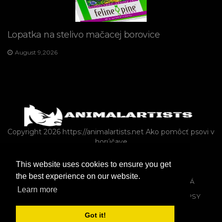
Lopatka na stelivo mačacej borovice
August 9,2026
Copyright 2026 https://animalartists.net
Ako pomôcť psovi v
horúčave
This website uses cookies to ensure you get
HLODAVCE
ZMIEŠANÝ
ČLÁNOK
KRÁLIKY
the best experience on our website.
HOSPODÁRSKE ZVIERATÁ AKO DOMÁCE ZVIERATÁ
Learn more
VLASTNÍCTVO DOMÁCICH MILÁČIKOV
MAČKY
PSY
Got it!