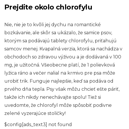
Prejdite okolo chlorofylu
Nie, nie je to kvôli jej dychu na romantické
bozkávanie, ale skôr sa ukázalo, že samice psov,
ktorým sa podávajú tablety chlorofylu, priťahujú
samcov menej. Kvapalná verzia, ktorá sa nachádza v
obchodoch so zdravou výživou a je dodávaná v 100
mg, je užitočná. Všeobecne platí, že 1 polievková
lyžica ráno a večer nalial na krmivo pre psa môže
urobiť trik. Funguje najlepšie, keď sa podáva od
prvého dňa tepla. Psy však môžu chcieť ešte páriť,
takže ich nikdy nenechávajte spolu! Tiež si
uvedomte, že chlorofyl môže spôsobiť podivne
zelené vyzerajúce stoličky!
$config[ads_text3] not found