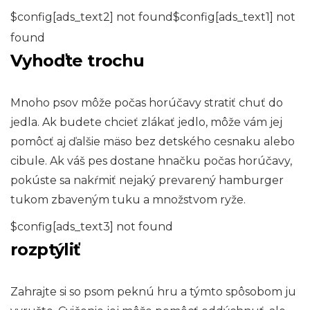
$config[ads_text2] not found$config[ads_text1] not
found
Vyhoďte trochu
Mnoho psov môže počas horúčavy stratiť chuť do
jedla. Ak budete chcieť zlákať jedlo, môže vám jej
pomôcť aj ďalšie mäso bez detského cesnaku alebo
cibule. Ak váš pes dostane hnačku počas horúčavy,
pokúste sa nakŕmiť nejaký prevarený hamburger
tukom zbaveným tuku a množstvom ryže.
$config[ads_text3] not found
rozptýliť
Zahrajte si so psom peknú hru a týmto spôsobom ju