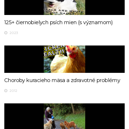
125+ čiernobielych psích mien (s významom)
2023
Choroby kuracieho mäsa a zdravotné problémy
2012