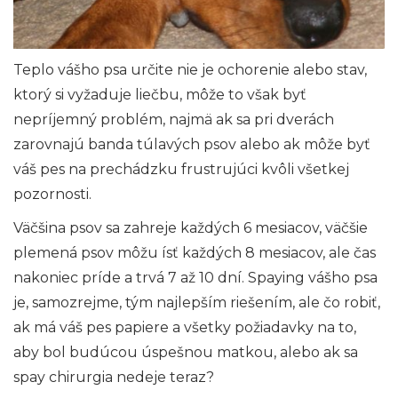
Teplo vášho psa určite nie je ochorenie alebo stav,
ktorý si vyžaduje liečbu, môže to však byť
nepríjemný problém, najmä ak sa pri dverách
zarovnajú banda túlavých psov alebo ak môže byť
váš pes na prechádzku frustrujúci kvôli všetkej
pozornosti.
Väčšina psov sa zahreje každých 6 mesiacov, väčšie
plemená psov môžu ísť každých 8 mesiacov, ale čas
nakoniec príde a trvá 7 až 10 dní. Spaying vášho psa
je, samozrejme, tým najlepším riešením, ale čo robiť,
ak má váš pes papiere a všetky požiadavky na to,
aby bol budúcou úspešnou matkou, alebo ak sa
spay chirurgia nedeje teraz?