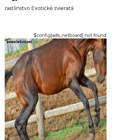
rastlinstvo
Exotické zvieratá
$config[ads_netboard] not found
KONE
Zriedkavé plemená koní: 4 z
najvzácnejších koní na svete
9,2026