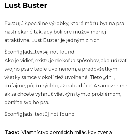
Lust Buster
Existujú špeciálne výrobky, ktoré môžu byť na psa
nastriekané tak, aby boli pre mužov menej
atraktívne. Lust Buster je jedným z nich.
$config[ads_text4] not found
Ako je vidieť, existuje niekoľko spôsobov, ako udržať
svojho psa v teple uvoľnenom, a predovšetkým
všetky samce v okolí tiež uvoľnené. Tieto „dni“,
dúfajme, pôjdu rýchlo, až nabudúce! A samozrejme,
ak sa chcete vyhnúť všetkým týmto problémom,
obráťte svojho psa.
$config[ads_text3] not found
Tagy:
Vlastníctvo domácich miláčikov
zver a