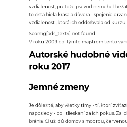
vzdialenosť, pretože psovod nemohol bežať.
to čistá biela krása a dôvera - spojenie d
vzdialenosti, ktorá ich oddeľovala od kurzu.
$config[ads_text4] not found
V roku 2009 bol týmto majstrom tento vynik
Autorské hudobné vide
roku 2017
Jemné zmeny
Je dôležité, aby všetky tímy - tí, ktorí zvíťazi
naposledy - boli tlieskaní za ich pokus. Za
bránia. Či už idú domov s modrou, červenou,