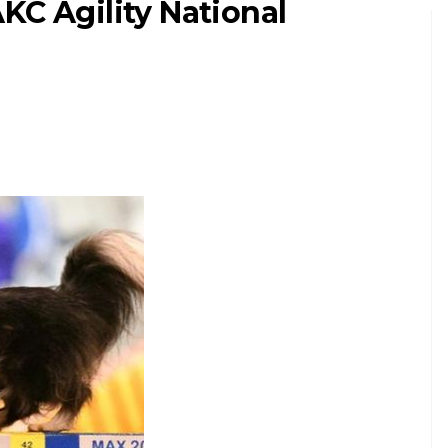
KC Agility National
PSY
Váš sprievodca
socializáciou Bull
Terrier
9,2026