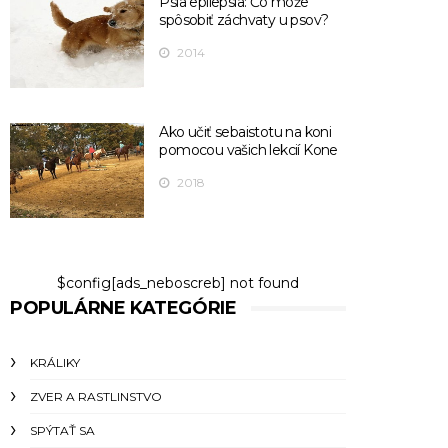
Psia epilepsia: Čo môže
spôsobiť záchvaty u psov?
2014
Ako učiť sebaistotu na koni
pomocou vašich lekcií Kone
2018
$config[ads_neboscreb] not found
POPULÁRNE KATEGÓRIE
KRÁLIKY
ZVER A RASTLINSTVO
SPÝTAŤ SA