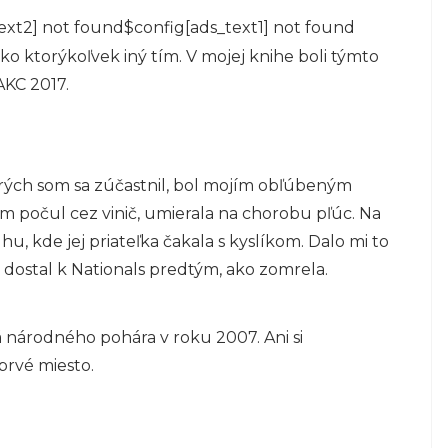
ext2] not found$config[ads_text1] not found
ako ktorýkoľvek iný tím. V mojej knihe boli týmto
KC 2017.
orých som sa zúčastnil, bol mojím obľúbeným
om počul cez vinič, umierala na chorobu pľúc. Na
hu, kde jej priateľka čakala s kyslíkom. Dalo mi to
a dostal k Nationals predtým, ako zomrela.
á národného pohára v roku 2007. Ani si
prvé miesto.