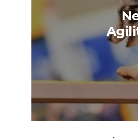
Ne
Agil