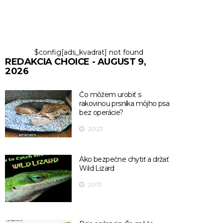
$config[ads_kvadrat] not found
REDAKCIA CHOICE - AUGUST 9,
2026
Čo môžem urobiť s
rakovinou prsníka môjho psa
bez operácie?
2023
Ako bezpečne chytiť a držať
Wild Lizard
2013