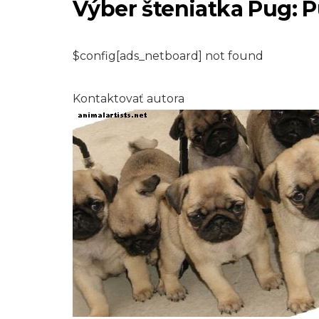
Výber šteniatka Pug: P
$config[ads_netboard] not found
Kontaktovať autora
PLAZY A OBOJŽIVELNÍKY
Ako sa zbaviť ple
vo vašom úli
7,2026