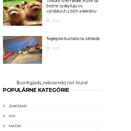
Toxické chemikálie, ktoré sa
bežne vyskytujú vo
výrobkoch z blch a kliešťov
2015
Najlepšie kurčatá na záhrade
2013
$config[ads_neboscreb] not found
POPULÁRNE KATEGÓRIE
ZMIEŠANÝ
PSY
MAČKY