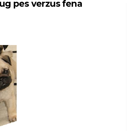
ug pes verzus fena
HOSPODÁRSKE ZVIERATÁ AKO DOMÁCE Z
Ako sa starať o
sní
svojho prvého
miláčika
7,2026