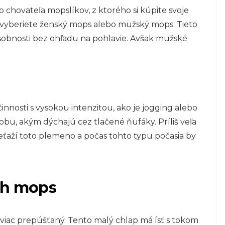
ho chovateľa mopslíkov, z ktorého si kúpite svoje
si vyberiete ženský mops alebo mužský mops. Tieto
osobnosti bez ohľadu na pohlavie. Avšak mužské
nosti s vysokou intenzitou, ako je jogging alebo
sobu, akým dýchajú cez tlačené ňufáky. Príliš veľa
eťaží toto plemeno a počas tohto typu počasia by
ch mops
iac prepúšťaný. Tento malý chlap má ísť s tokom