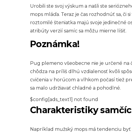
Urobili ste svoj výskum a našli ste seriózne
mops mláďa. Teraz je čas rozhodnúť sa, či 
roztomilé šteniatka majú svoje jedinečné 
atribúty verzií samíc sa môžu mierne líšiť.
Poznámka!
Pug plemeno všeobecne nie je určené na čin
chôdza na príliš dlhú vzdialenosť kvôli spô
cvičenia v horúcom a vlhkom počasí tiež pr
sa malo udržiavať chladné a pohodlné.
$config[ads_text1] not found
Charakteristiky samčí
Napríklad mužský mops má tendenciu byť v