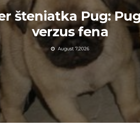
r šteniatka Pug: Pu
verzus fena
August 7,2026