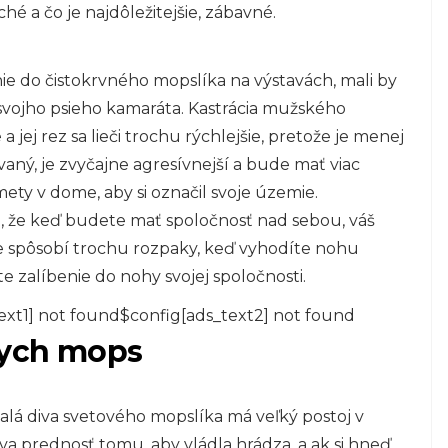
é a čo je najdôležitejšie, zábavné.
ie do čistokrvného mopslíka na výstavách, mali by
 svojho psieho kamaráta. Kastrácia mužského
 jej rez sa lieči trochu rýchlejšie, pretože je menej
vaný, je zvyčajne agresívnejší a bude mať viac
ety v dome, aby si označil svoje územie.
 že keď budete mať spoločnosť nad sebou, váš
spôsobí trochu rozpaky, keď vyhodíte nohu
te zalíbenie do nohy svojej spoločnosti.
ext1] not found$config[ads_text2] not found
kych mops
alá diva svetového mopslíka má veľký postoj v
prednosť tomu, aby vládla hrádza, a ak si hneď