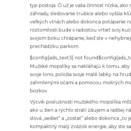
typ postoja. Či už je vaša činnosť nízka, ak
záhrady, sledovanie trubice alebo vyššia kľ
veľkých vlnách alebo dokonca potápanie n
roztomilosti bude s radosťou vrtieť svoj ku
svojom boku chrápanie, keď ste v nehybnej
prechádzku parkom.
$config[ads_text3] not found$config[ads_t
Mužské mopslíky sa nakláňajú k tomu, aby b
svoje lono, položia svoje malé labky na hru
zahmlenými očami a pomocou mokrých malý
bozkov.
Výcvik poslušnosti mužského mopslíka môže 
ako u žien a rýchlo stratí záujem a radšej n
slová „sedieť“ a „zostať“ alebo dokonca „to 
kompaktný malý zväzok energie, aby ste sa n