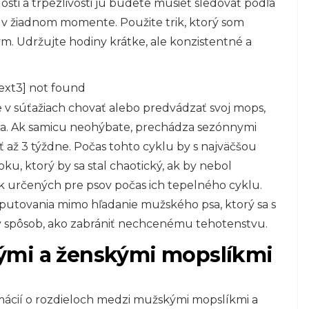
osti a trpezlivosti ju budete musieť sledovať podľa
a v žiadnom momente. Použite trik, ktorý som
m. Udržujte hodiny krátke, ale konzistentné a
ext3] not found
v súťažiach chovať alebo predvádzať svoj mops,
líka. Ak samicu neohýbate, prechádza sezónnymi
 až 3 týždne. Počas tohto cyklu by s najväčšou
, ktorý by sa stal chaotický, ak by nebol
k určených pre psov počas ich tepelného cyklu.
putovania mimo hľadanie mužského psa, ktorý sa s
stý spôsob, ako zabrániť nechcenému tehotenstvu.
ými a ženskými mopslíkmi
mácií o rozdieloch medzi mužskými mopslíkmi a