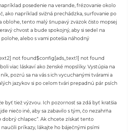
o napríklad posedenie na verande, frézovanie okolo
úč, ako napríklad svižná prechádzka, surfovanie po
a oblohe, tento malý šnupavý zväzok čisto mopsej
čeravý chvost a bude spokojný, aby si sedel na
 polohe, alebo s vami potešia náhodný
ext2] not found$config[ads_text1] not found
oli viac láskaví ako ženské mopslíky. Vystúpia na
dník, pozrú sa na vás s ich vycuchanými tvárami a
ch jazykov si po celom tvári prepadnú pár psích
byť tiež výzvou. Ich pozornosť sa zdá byť kratšia
ájde niečo iné, aby sa zabavilo s tým, čo nezahŕňa
je dobrý chlapec“. Ak chcete získať tento
aučili príkazy, lákajte ho báječnými psími