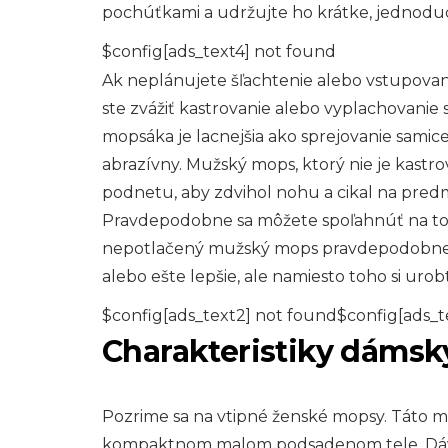
pochúťkami a udržujte ho krátke, jednoduch
$config[ads_text4] not found
Ak neplánujete šľachtenie alebo vstupovan
ste zvážiť kastrovanie alebo vyplachovanie
mopsáka je lacnejšia ako sprejovanie samice a
abrazívny. Mužský mops, ktorý nie je kastro
podnetu, aby zdvihol nohu a cikal na predm
Pravdepodobne sa môžete spoľahnúť na to,
nepotlačený mužský mops pravdepodobne 
alebo ešte lepšie, ale namiesto toho si urob
$config[ads_text2] not found$config[ads_t
Charakteristiky dáms
Pozrime sa na vtipné ženské mopsy. Táto m
kompaktnom malom podsadenom tele. Dáva 