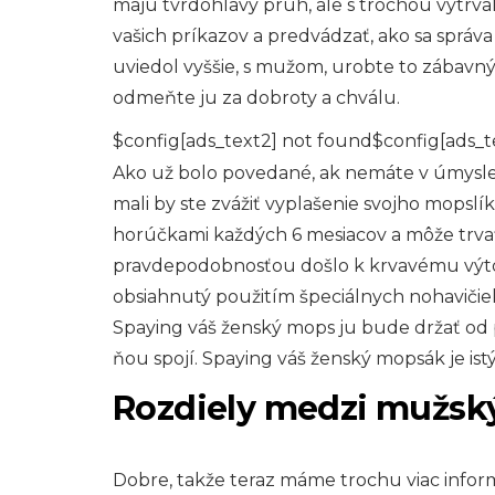
majú tvrdohlavý pruh, ale s trochou vytrval
vašich príkazov a predvádzať, ako sa správ
uviedol vyššie, s mužom, urobte to zábavný
odmeňte ju za dobroty a chválu.
$config[ads_text2] not found$config[ads_t
Ako už bolo povedané, ak nemáte v úmysle 
mali by ste zvážiť vyplašenie svojho mops
horúčkami každých 6 mesiacov a môže trvať
pravdepodobnosťou došlo k krvavému výtoku
obsiahnutý použitím špeciálnych nohavičie
Spaying váš ženský mops ju bude držať od 
ňou spojí. Spaying váš ženský mopsák je i
Rozdiely medzi mužsk
Dobre, takže teraz máme trochu viac infor