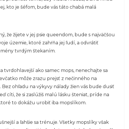
jej, kto je šéfom, bude vás táto chabá malá
, že žijete v jej psie queendom, bude s najväčšou
je územie, ktoré zahŕňa jej ľudí, a odvrátiť
domény tvrdým štekaním.
í a tvrdohlavejší ako samec mops, nenechajte sa
ievčatko môže zrazu prejsť z nečinného na
 Bez ohľadu na výkyvy nálady žien vás bude dusiť
 cíti, že si zaslúžiš malú lásku šteniat, príde na
, ktoré to dokážu urobiť iba mopslíkom.
šnejší a ľahšie sa trénuje. Všetky mopslíky však