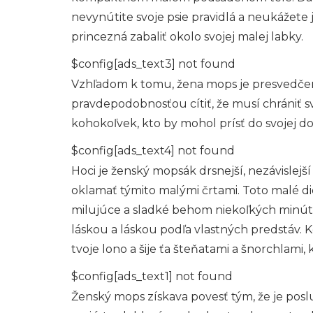
nevynútite svoje psie pravidlá a neukážete 
princezná zabaliť okolo svojej malej labky.
$config[ads_text3] not found
Vzhľadom k tomu, žena mops je presvedčený
pravdepodobnosťou cítiť, že musí chrániť svo
kohokoľvek, kto by mohol prísť do svojej 
$config[ads_text4] not found
Hoci je ženský mopsák drsnejší, nezávislejš
oklamať týmito malými črtami. Toto malé d
milujúce a sladké behom niekoľkých minút.
láskou a láskou podľa vlastných predstáv. Keď
tvoje lono a šije ťa šteňatami a šnorchlami
$config[ads_text1] not found
Ženský mops získava povesť tým, že je poslu