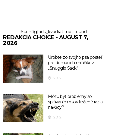
$config[ads_kvadrat] not found
REDAKCIA CHOICE - AUGUST 7,
2026
Urobte zo svojho psa posteľ
pre domácich miláčikov
„Snuggle Sack“
2012
Môžu byť problémy so
správaním psov liečené raz a
navždy?
2012