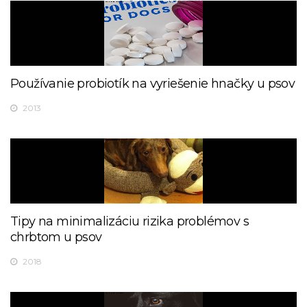
Používanie probiotík na vyriešenie hnačky u psov
2013
Tipy na minimalizáciu rizika problémov s
chrbtom u psov
2018