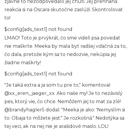
zjavne to nezodpovedalo jej chuti. Jej prehnaná
reakcia si na Oscara skutočne zaslúži. Skontrolovať
to!
$config[ads_text1] not found
LMAO! Toto je prvýkrát, čo sme videli psa povedať
nie maškrte. Meeka by mala byť radšej vďačná za to,
čo dala, pretože kým sa to nedozvie, nekúpia jej
žiadne maškrty!
$config[ads_text1] not found
"Je taká extra a ja som tu pre to," komentoval
@xx_eren_jaeger_xx. Ako naše my! Je to nezávislý
pes, ktorý vie, čo chce. Nemôžem jej to mať za zlé!
@brandyhagler5 dodal: "Meeka je ako: 'Nemyslím si
to. Obaja to môžete jesť." Je rozkošná." Nedotýka sa
tej veci, ak na nej nie je arašidové maslo. LOL!