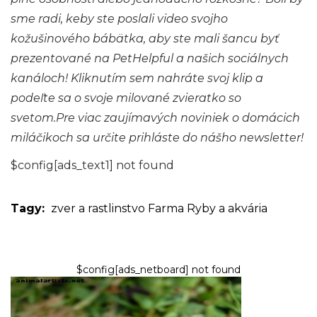
sme radi, keby ste poslali video svojho
kožušinového bábätka, aby ste mali šancu byť
prezentované na PetHelpful a našich sociálnych
kanáloch!
Kliknutím sem nahráte svoj klip
a
podeľte sa o svoje milované zvieratko so
svetom.Pre viac zaujímavých noviniek o domácich
miláčikoch sa určite prihláste do nášho
newsletter
!
$config[ads_text1] not found
Tagy:
zver a rastlinstvo
Farma
Ryby a akvária
$config[ads_netboard] not found