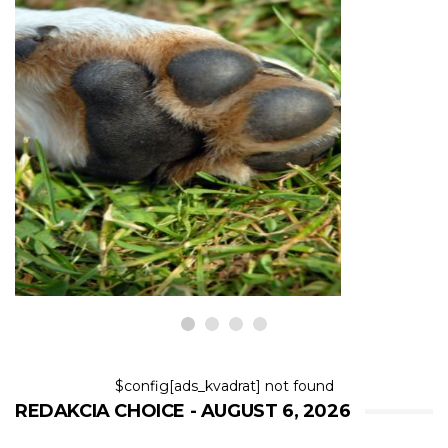
PSY
Čo potrebujete vedieť o Sweaty
labkách u psov
6,2026
$config[ads_kvadrat] not found
REDAKCIA CHOICE - AUGUST 6, 2026