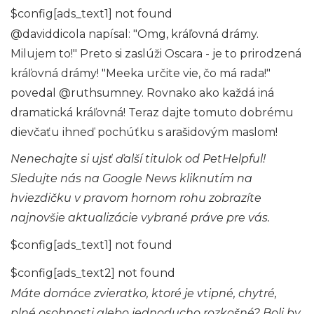
$config[ads_text1] not found
@daviddicola napísal: "Omg, kráľovná drámy.
Milujem to!" Preto si zaslúži Oscara - je to prirodzená
kráľovná drámy! "Meeka určite vie, čo má rada!"
povedal @ruthsumney. Rovnako ako každá iná
dramatická kráľovná! Teraz dajte tomuto dobrému
dievčaťu ihneď pochúťku s arašidovým maslom!
Nenechajte si ujsť ďalší titulok od PetHelpful!
Sledujte nás na
Google News
kliknutím na
hviezdičku v pravom hornom rohu zobrazíte
najnovšie aktualizácie vybrané práve pre vás.
$config[ads_text1] not found
$config[ads_text2] not found
Máte domáce zvieratko, ktoré je vtipné, chytré,
plné osobnosti alebo jednoducho rozkošné? Boli by