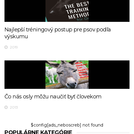
Najlepší tréningový postup pre psov podľa
výskumu
2019
Čo nás osly môžu naučiť byť človekom
2013
$config[ads_neboscreb] not found
POPULÁRNE KATEGÓRIE