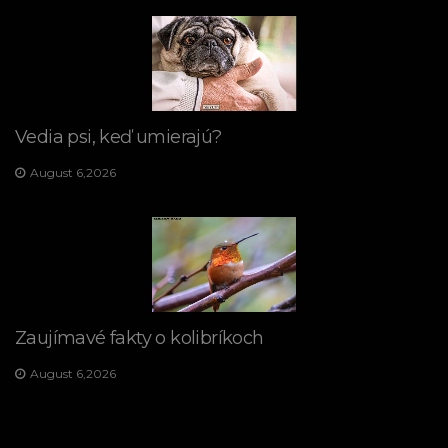
Vedia psi, keď umierajú?
August 6,2026
Zaujímavé fakty o kolibríkoch
August 6,2026