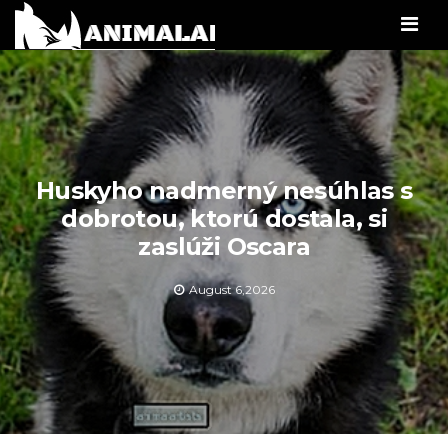
Men
Huskyho nadmerný nesúhlas s
dobrotou, ktorú dostala, si
zaslúži Oscara
August 6,2026