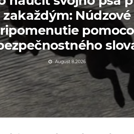
 naučiť svojho psa p
zakaždým: Núdzové
ripomenutie pomoc
bezpečnostného slov
August 8,2026