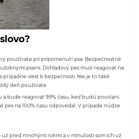
 slovo?
torý používate pri pripomenutí psa. Bezpečnostné
 služobnými psami. Dohľadový pes musí reagovať na
 prípadne viesť k bezpečnosti. Nie je to také
aždý deň používate.
ov a bude reagovať 99% času, keď budú povolaní.
áš pes na 100% času odpovedal. V prípade núdze
 už pred mnohými rokmi a v minulosti som ich už