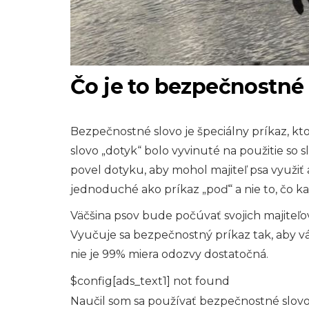
Čo je to bezpečnostné
Bezpečnostné slovo je špeciálny príkaz, k
slovo „dotyk“ bolo vyvinuté na použitie so
povel dotyku, aby mohol majiteľ psa využiť a
jednoduché ako príkaz „poď“ a nie to, čo k
Väčšina psov bude počúvať svojich majiteľ
Vyučuje sa bezpečnostný príkaz tak, aby v
nie je 99% miera odozvy dostatočná.
$config[ads_text1] not found
Naučil som sa používať bezpečnostné slovo