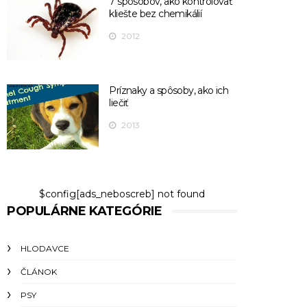
7 spôsobov, ako kontrolovať
kliešte bez chemikálií
2012
Príznaky a spôsoby, ako ich
liečiť
2013
$config[ads_neboscreb] not found
POPULÁRNE KATEGÓRIE
HLODAVCE
ČLÁNOK
PSY