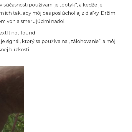
v súčasnosti používam, je „dotyk“, a keďže je
m ich tak, aby môj pes poslúchol aj z diaľky. Držím
om von a smerujúcimi nadol.
ext1] not found
 je signál, ktorý sa používa na „zálohovanie“, a môj
nej blízkosti.