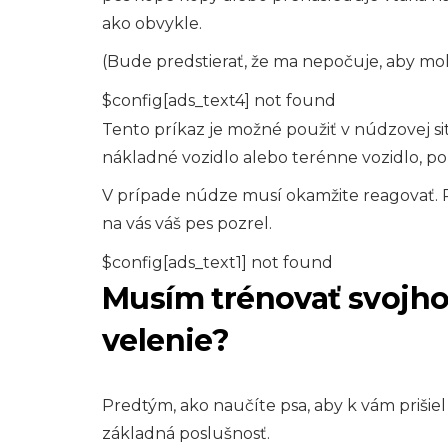
ako obvykle.
(Bude predstierať, že ma nepočuje, aby moh
$config[ads_text4] not found
Tento príkaz je možné použiť v núdzovej sit
nákladné vozidlo alebo terénne vozidlo, pou
V prípade núdze musí okamžite reagovať. Po
na vás váš pes pozrel.
$config[ads_text1] not found
Musím trénovať svojho 
velenie?
Predtým, ako naučíte psa, aby k vám prišiel
základná poslušnosť.