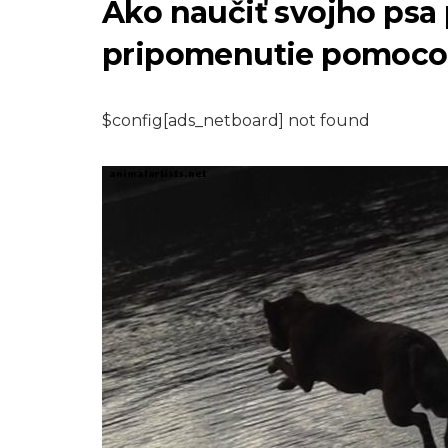
Ako naučiť svojho psa
pripomenutie pomoco
$config[ads_netboard] not found
PSY
Populárne pleme
psov, ktoré by ste
nemali osvojiť
8,2026