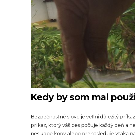
Kedy by som mal použi
Bezpečnostné slovo je veľmi dôležitý príkaz
príkaz, ktorý váš pes počuje každý deň a 
pes kope kopy alebo prenasleduje vtáka na 