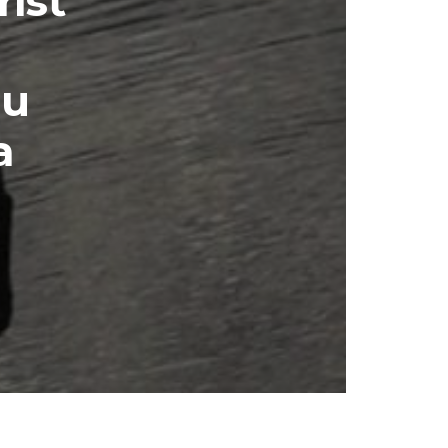
rísť
ou
a