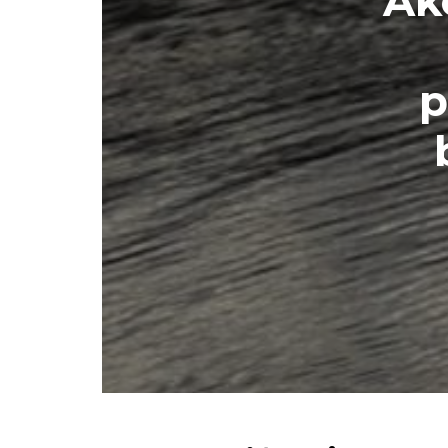
Ako
p