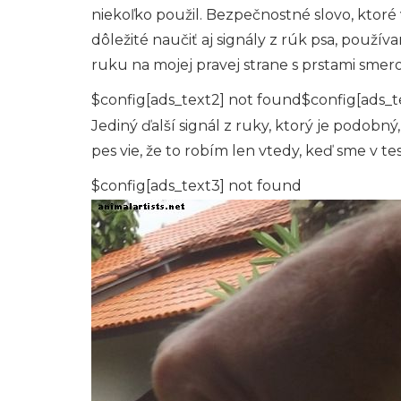
niekoľko použil. Bezpečnostné slovo, ktoré 
dôležité naučiť aj signály z rúk psa, používa
ruku na mojej pravej strane s prstami smer
$config[ads_text2] not found$config[ads_t
Jediný ďalší signál z ruky, ktorý je podobný,
pes vie, že to robím len vtedy, keď sme v tes
$config[ads_text3] not found