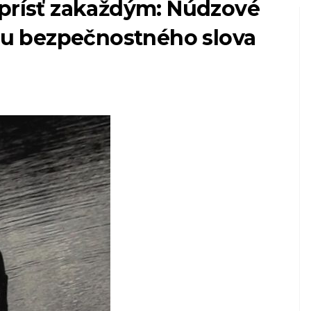
 prísť zakaždým: Núdzové
u bezpečnostného slova
PSY
Skúsenosti môjho
ná
šteňa so zápalom
 si
psov: príznaky a
ďalšie
8,2026