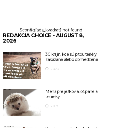
$config[ads_kvadrat] not found
REDAKCIA CHOICE - AUGUST 8,
2026
30 krajín, kde sú pitbulteriéry
zakázané alebo obmedzené
2023
Mená pre ježkovia, ošípané a
tenreky
2017