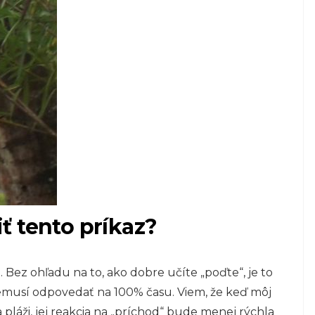
ť tento príkaz?
. Bez ohľadu na to, ako dobre učíte „poďte“, je to
nemusí odpovedať na 100% času. Viem, že keď môj
pláži, jej reakcia na „príchod“ bude menej rýchla