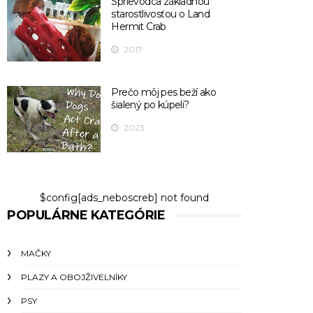
Sprievodca základnou
starostlivosťou o Land
Hermit Crab
2017
Prečo môj pes beží ako
šialený po kúpeli?
2023
$config[ads_neboscreb] not found
POPULÁRNE KATEGÓRIE
MAČKY
PLAZY A OBOJŽIVELNÍKY
PSY