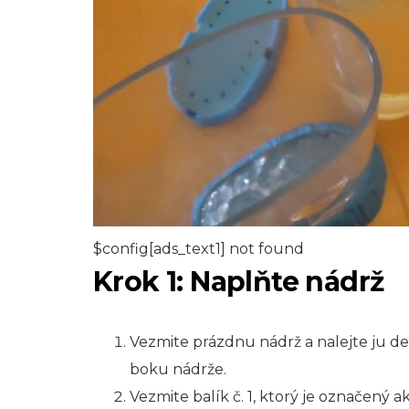
$config[ads_text1] not found
Krok 1: Naplňte nádrž
Vezmite prázdnu nádrž a nalejte ju des
boku nádrže.
Vezmite balík č. 1, ktorý je označený a