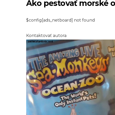
Ako pestovať morské o
$config[ads_netboard] not found
Kontaktovať autora
MAČKY
Ako si vybrať pre 
dom rastliny vho
pre mačky
6,2026