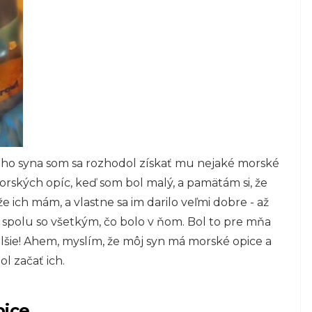
ho syna som sa rozhodol získať mu nejaké morské
orských opíc, keď som bol malý, a pamätám si, že
e ich mám, a vlastne sa im darilo veľmi dobre - až
spolu so všetkým, čo bolo v ňom. Bol to pre mňa
lšie! Ahem, myslím, že môj syn má morské opice a
l začať ich.
pice