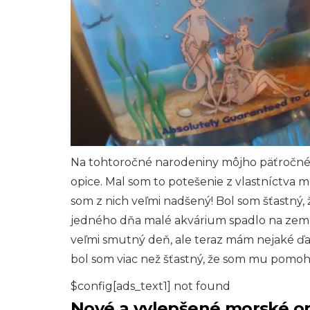
Na tohtoročné narodeniny môjho päťročné
opice. Mal som to potešenie z vlastníctva m
som z nich veľmi nadšený! Bol som šťastný, ž
jedného dňa malé akvárium spadlo na zem 
veľmi smutný deň, ale teraz mám nejaké ďa
bol som viac než šťastný, že som mu pomoho
$config[ads_text1] not found
Nové a vylepšené morské o