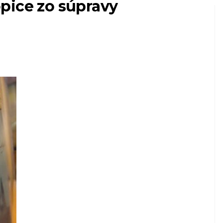
pice zo súpravy
PSOV
váš
Môžu sa psy pozrieť
dné
hore? Ako funguje
vízia psa
6,2026