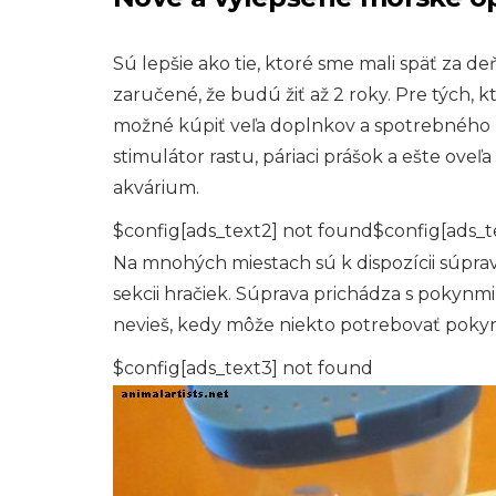
Sú lepšie ako tie, ktoré sme mali späť za de
zaručené, že budú žiť až 2 roky. Pre tých, 
možné kúpiť veľa doplnkov a spotrebného m
stimulátor rastu, páriaci prášok a ešte oveľ
akvárium.
$config[ads_text2] not found$config[ads_t
Na mnohých miestach sú k dispozícii súpra
sekcii hračiek. Súprava prichádza s pokynmi, 
nevieš, kedy môže niekto potrebovať pokyny
$config[ads_text3] not found