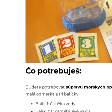
Čo potrebuješ:
Budete potrebovať
súpravu morských op
malá odmerka a tri balíčky:
Balík 1: Čistička vody
Balík 2: Okamžité živé vajcia