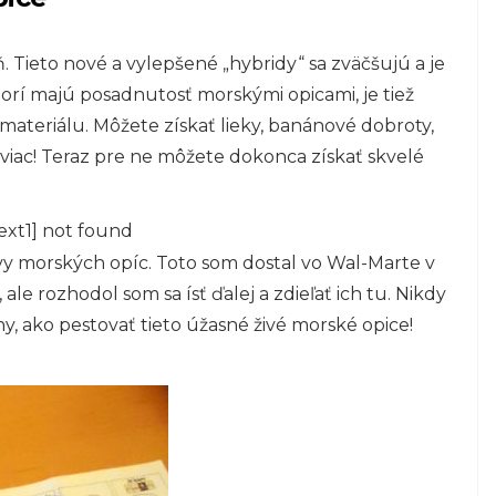
ň. Tieto nové a vylepšené „hybridy“ sa zväčšujú a je
ktorí majú posadnutosť morskými opicami, je tiež
ateriálu. Môžete získať lieky, banánové dobroty,
a viac! Teraz pre ne môžete dokonca získať skvelé
ext1] not found
vy morských opíc. Toto som dostal vo Wal-Marte v
ale rozhodol som sa ísť ďalej a zdieľať ich tu. Nikdy
, ako pestovať tieto úžasné živé morské opice!