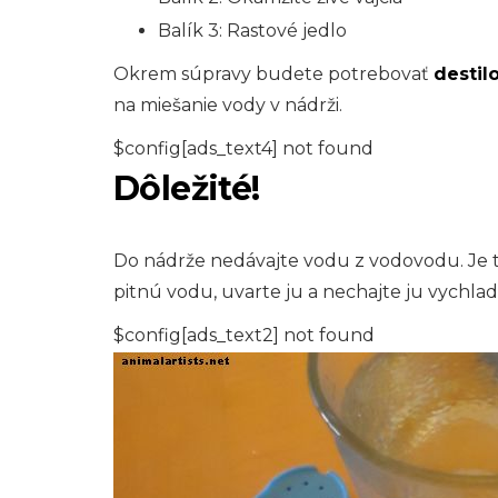
Balík 3: Rastové jedlo
Okrem súpravy budete potrebovať
destil
na miešanie vody v nádrži.
$config[ads_text4] not found
Dôležité!
Do nádrže nedávajte vodu z vodovodu. Je t
pitnú vodu, uvarte ju a nechajte ju vychladn
$config[ads_text2] not found