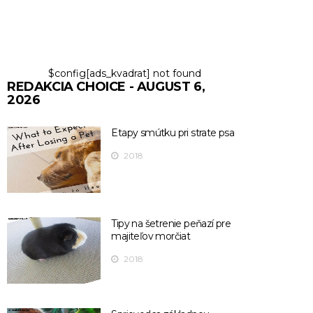
$config[ads_kvadrat] not found
REDAKCIA CHOICE - AUGUST 6,
2026
Etapy smútku pri strate psa
2018
Tipy na šetrenie peňazí pre
majiteľov morčiat
2018