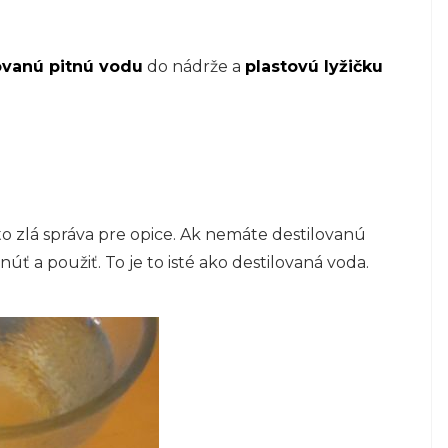
ovanú pitnú vodu
do nádrže a
plastovú lyžičku
o zlá správa pre opice. Ak nemáte destilovanú
úť a použiť. To je to isté ako destilovaná voda.