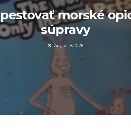
pestovať morské opi
súpravy
August 6,2026