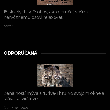
18 skvelých spôsobov, ako pomôcť vášmu
nervóznemu psovi relaxovať
PSOV
ODPORÚČANÁ
Žena hostí mývala 'Drive-Thru' vo svojom okne a
stáva sa virálnym
August 6,2026