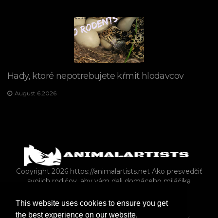
Hady, ktoré nepotrebujete kŕmiť hlodavcov
August 6,2026
Copyright 2026 https://animalartists.net
Ako presvedčiť
svojich rodičov, aby vám dali domáceho miláčika
This website uses cookies to ensure you get
VTÁCTVO
KONE
KRÁLIKY
ZMIEŠANÝ
the best experience on our website.