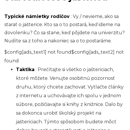
Typické námietky rodičov
: Vy / nevieme, ako sa
starať o jašterice. Kto sa o to postará, keď ideme na
dovolenku? Čo sa stane, keď pôjdete na univerzitu?
Nudíte sa z toho a nakoniec sa o to postaráme.
$config[ads_text1] not found$config[ads_text2] not
found
Taktika
: Prečítajte si všetko o jaštericiach,
ktoré môžete. Venujte osobitnú pozornosť
druhu, ktorý chcete zachovať. Vytlačte články
z internetu a uchovávajte ich spolu v jednom
súbore, požičiavajte si knihy z knižnice. Dalo by
sa dokonca urobiť školský projekt na
jaštericiach. Týmto spôsobom budete môcť