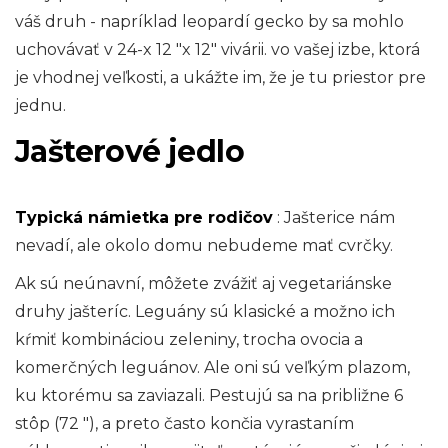
váš druh - napríklad leopardí gecko by sa mohlo
uchovávať v 24-x 12 "x 12" vivárii. vo vašej izbe, ktorá
je vhodnej veľkosti, a ukážte im, že je tu priestor pre
jednu.
Jašterové jedlo
Typická námietka pre rodičov
: Jašterice nám
nevadí, ale okolo domu nebudeme mať cvrčky.
Ak sú neúnavní, môžete zvážiť aj vegetariánske
druhy jašteríc. Leguány sú klasické a možno ich
kŕmiť kombináciou zeleniny, trocha ovocia a
komerčných leguánov. Ale oni sú veľkým plazom,
ku ktorému sa zaviazali. Pestujú sa na približne 6
stôp (72 "), a preto často končia vyrastaním