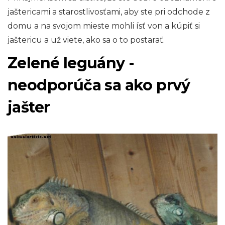
jaštericami a starostlivosťami, aby ste pri odchode z
domu a na svojom mieste mohli ísť von a kúpiť si
jaštericu a už viete, ako sa o to postarať.
Zelené leguány -
neodporúča sa ako prvý
jašter