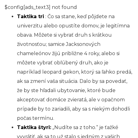
$config[ads_text3] not found
Taktika tri
: Čo sa stane, keď pôjdete na
univerzitu alebo opustíte domov, je legitímna
obava. Môžete si vybrať druh s krátkou
životnosťou; samice Jacksonových
chameleónov žijú približne 4 roky, alebo si
môžete vybrať obľúbený druh, ako je
napríklad leopard gekon, ktorý sa ľahko predá,
ak sa zmení vaša situácia. Dalo by sa povedať,
že by ste hľadali ubytovanie, ktoré bude
akceptovať domáce zvieratá, ale v opačnom
prípade by to zariadili, aby sa s niekým dohodli
počas termínu.
Taktika štyri:
„Nudíte sa z toho.“ je ťažké
vyvrátiť, ak sa to už stalo s jedným z vašich