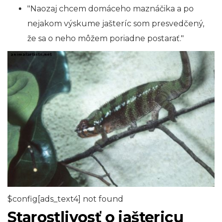
"Naozaj chcem domáceho maznáčika a po
nejakom výskume jašteríc som presvedčený,
že sa o neho môžem poriadne postarať."
$config[ads_text4] not found
Starostlivosť o jaštericu