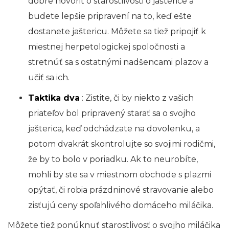
dobre hovoriť o starostlivosti o jašterice a
budete lepšie pripravení na to, keď ešte
dostanete jaštericu. Môžete sa tiež pripojiť k
miestnej herpetologickej spoločnosti a
stretnúť sa s ostatnými nadšencami plazov a
učiť sa ich.
Taktika dva
: Zistite, či by niekto z vašich
priateľov bol pripravený starať sa o svojho
jašterica, keď odchádzate na dovolenku, a
potom dvakrát skontrolujte so svojimi rodičmi,
že by to bolo v poriadku. Ak to neurobíte,
mohli by ste sa v miestnom obchode s plazmi
opýtať, či robia prázdninové stravovanie alebo
zisťujú ceny spoľahlivého domáceho miláčika.
Môžete tiež ponúknuť starostlivosť o svojho miláčika