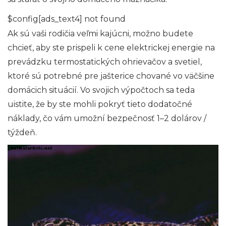
$config[ads_text4] not found
Ak sú vaši rodičia veľmi kajúcni, možno budete
chcieť, aby ste prispeli k cene elektrickej energie na
prevádzku termostatických ohrievačov a svetiel,
ktoré sú potrebné pre jašterice chované vo väčšine
domácich situácií. Vo svojich výpočtoch sa teda
uistite, že by ste mohli pokryť tieto dodatočné
náklady, čo vám umožní bezpečnosť 1–2 dolárov /
týždeň.