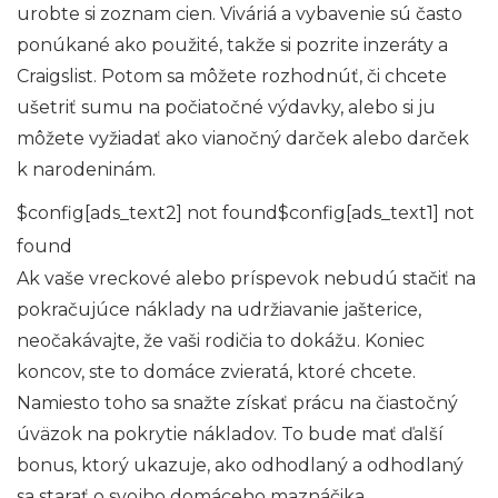
urobte si zoznam cien. Viváriá a vybavenie sú často
ponúkané ako použité, takže si pozrite inzeráty a
Craigslist. Potom sa môžete rozhodnúť, či chcete
ušetriť sumu na počiatočné výdavky, alebo si ju
môžete vyžiadať ako vianočný darček alebo darček
k narodeninám.
$config[ads_text2] not found$config[ads_text1] not
found
Ak vaše vreckové alebo príspevok nebudú stačiť na
pokračujúce náklady na udržiavanie jašterice,
neočakávajte, že vaši rodičia to dokážu. Koniec
koncov, ste to domáce zvieratá, ktoré chcete.
Namiesto toho sa snažte získať prácu na čiastočný
úväzok na pokrytie nákladov. To bude mať ďalší
bonus, ktorý ukazuje, ako odhodlaný a odhodlaný
sa starať o svojho domáceho maznáčika.