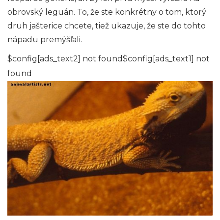
obrovský leguán. To, že ste konkrétny o tom, ktorý
druh jašterice chcete, tiež ukazuje, že ste do tohto
nápadu premýšľali.
$config[ads_text2] not found$config[ads_text1] not
found