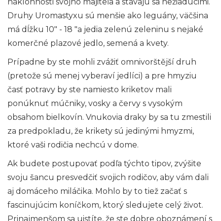
náklonnosti svojho majiteľa a stávajú sa nežiadúcimi.
Druhy Uromastyxu sú menšie ako leguány, väčšina
má dĺžku 10" - 18 "a jedia zelenú zeleninu s nejaké
komerčné plazové jedlo, semená a kvety.
Prípadne by ste mohli zvážiť omnivorštější druh
(pretože sú menej vyberaví jedlíci) a pre hmyziu
časť potravy by ste namiesto kriketov mali
ponúknuť múčniky, vosky a červy s vysokým
obsahom bielkovín. Vnukovia draky by sa tu zmestili
za predpokladu, že krikety sú jedinými hmyzmi,
ktoré vaši rodičia nechcú v dome.
Ak budete postupovať podľa týchto tipov, zvýšite
svoju šancu presvedčiť svojich rodičov, aby vám dali
aj domáceho miláčika. Mohlo by to tiež začať s
fascinujúcim koníčkom, ktorý sledujete celý život.
Prinajmenšom sa uistíte, že ste dobre oboznámení s