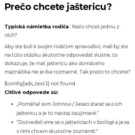
Prečo chcete jaštericu?
Typická námietka rodiča
: Načo chceš jednu z
nich?
Aby ste boli k svojim rodičom spravodliví, mali by ste
na túto otázku skutočne odpovedať slušne, čo
dokazuje, že mať jaštericu ako domáceho
maznáčika nie je iba rozmarné. Tak prečo to chcete?
$config[ads_text3] not found
Citlivé odpovede sú:
„Pomáhal som Johnovi / Jessici starať sa o ich
jaštericu a je to naozaj zaujímavé.“
"Dozvedeli sme sa o jaštericiach v biológii a ja sa
s nimi chcem skutočne zoznámiť."