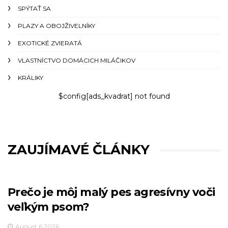
SPÝTAŤ SA
PLAZY A OBOJŽIVELNÍKY
EXOTICKÉ ZVIERATÁ
VLASTNÍCTVO DOMÁCICH MILÁČIKOV
KRÁLIKY
$config[ads_kvadrat] not found
ZAUJÍMAVÉ ČLÁNKY
Prečo je môj malý pes agresívny voči
veľkým psom?
August 6,2026