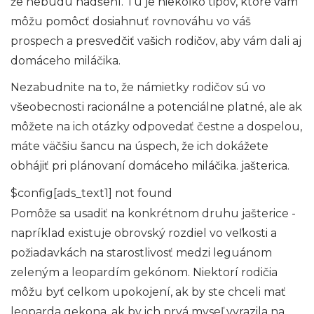
že nebudú nadšení. Tu je niekoľko tipov, ktoré vám
môžu pomôcť dosiahnuť rovnováhu vo váš
prospech a presvedčiť vašich rodičov, aby vám dali aj
domáceho miláčika.
Nezabudnite na to, že námietky rodičov sú vo
všeobecnosti racionálne a potenciálne platné, ale ak
môžete na ich otázky odpovedať čestne a dospelou,
máte väčšiu šancu na úspech, že ich dokážete
obhájiť pri plánovaní domáceho miláčika. jašterica.
$config[ads_text1] not found
Pomôže sa usadiť na konkrétnom druhu jašterice -
napríklad existuje obrovský rozdiel vo veľkosti a
požiadavkách na starostlivosť medzi leguánom
zeleným a leopardím gekónom. Niektorí rodičia
môžu byť celkom upokojení, ak by ste chceli mať
leoparda gekona, ak by ich prvá myseľ vyrazila na