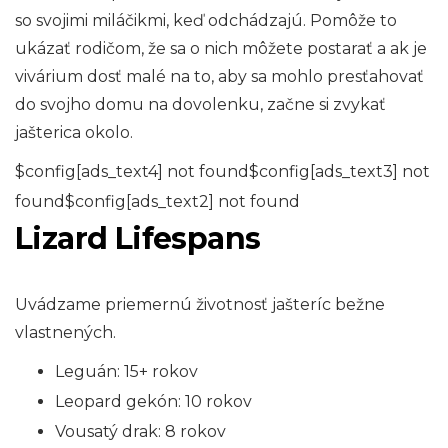
so svojimi miláčikmi, keď odchádzajú. Pomôže to
ukázať rodičom, že sa o nich môžete postarať a ak je
vivárium dosť malé na to, aby sa mohlo presťahovať
do svojho domu na dovolenku, začne si zvykať
jašterica okolo.
$config[ads_text4] not found$config[ads_text3] not
found$config[ads_text2] not found
Lizard Lifespans
Uvádzame priemernú životnosť jašteríc bežne
vlastnených.
Leguán: 15+ rokov
Leopard gekón: 10 rokov
Vousatý drak: 8 rokov