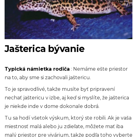
Jašterica bývanie
Typická námietka rodiča
: Nemáme ešte priestor
na to, aby sme si zachovali jaštericu.
To je spravodlivé, takže musíte byť pripravení
nechať jaštericu v izbe, aj keď si myslíte, že jašterica
je niekde inde v dome dokonale dobrá.
Tu sa hodí všetok výskum, ktorý ste robili. Ak je vaša
miestnosť malá alebo ju zdieľate, môžete mať iba
malý priestor pre vivárium, takže podľa toho vyberte