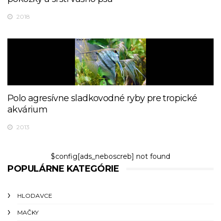
2018
Polo agresívne sladkovodné ryby pre tropické
akvárium
2013
$config[ads_neboscreb] not found
POPULÁRNE KATEGÓRIE
HLODAVCE
MAČKY