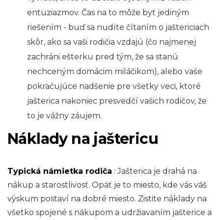
entuziazmov. Čas na to môže byť jediným
riešením - buď sa nudíte čítaním o jaštericiach
skôr, ako sa vaši rodičia vzdajú (čo najmenej
zachráni ešterku pred tým, že sa stanú
nechceným domácim miláčikom), alebo vaše
pokračujúce nadšenie pre všetky veci, ktoré
jašterica nakoniec presvedčí vašich rodičov, že
to je vážny záujem.
Náklady na jaštericu
Typická námietka rodiča
: Jašterica je drahá na
nákup a starostlivosť. Opäť je to miesto, kde vás váš
výskum postaví na dobré miesto. Zistite náklady na
všetko spojené s nákupom a udržiavaním jašterice a