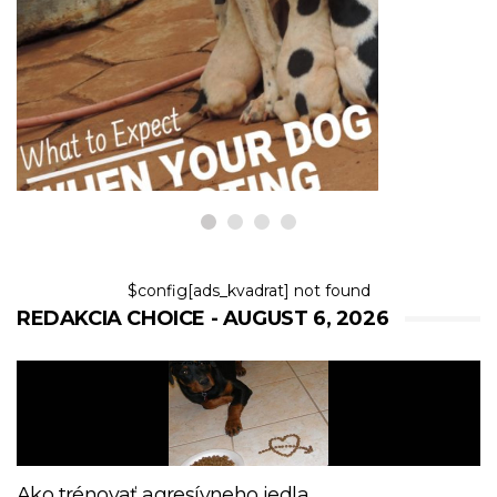
PSY
Čo môžete očakávať, keď váš
tehotný pes čaká šteniatka
6,2026
$config[ads_kvadrat] not found
REDAKCIA CHOICE - AUGUST 6, 2026
Ako trénovať agresívneho jedla