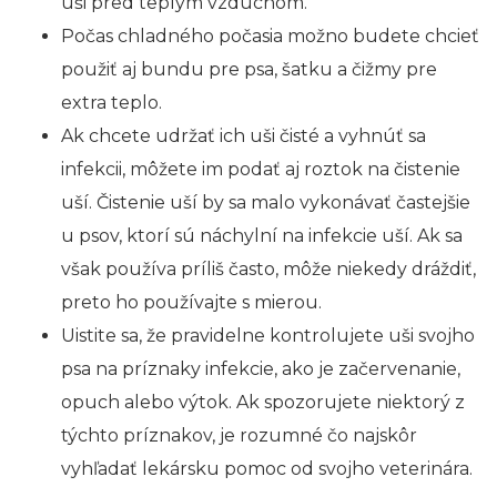
uši pred teplým vzduchom.
Počas chladného počasia možno budete chcieť
použiť aj bundu pre psa, šatku a čižmy pre
extra teplo.
Ak chcete udržať ich uši čisté a vyhnúť sa
infekcii, môžete im podať aj roztok na čistenie
uší. Čistenie uší by sa malo vykonávať častejšie
u psov, ktorí sú náchylní na infekcie uší. Ak sa
však používa príliš často, môže niekedy dráždiť,
preto ho používajte s mierou.
Uistite sa, že pravidelne kontrolujete uši svojho
psa na príznaky infekcie, ako je začervenanie,
opuch alebo výtok. Ak spozorujete niektorý z
týchto príznakov, je rozumné čo najskôr
vyhľadať lekársku pomoc od svojho veterinára.