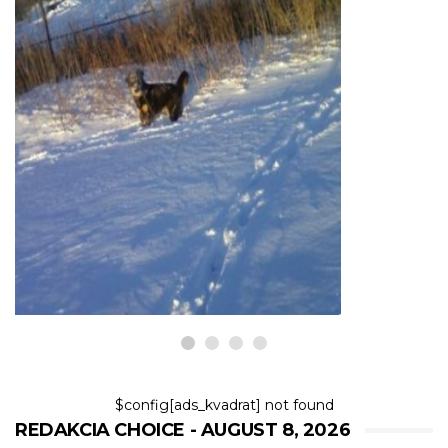
PSY
Ako zabrániť snehovým guľám a
ľadovým guličkám v pätkových
chráničoch
8,2026
$config[ads_kvadrat] not found
REDAKCIA CHOICE - AUGUST 8, 2026