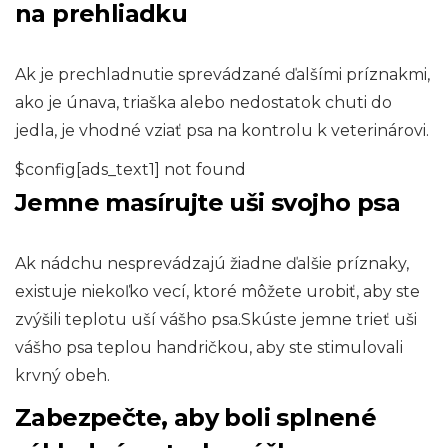
na prehliadku
Ak je prechladnutie sprevádzané ďalšími príznakmi,
ako je únava, triaška alebo nedostatok chuti do
jedla, je vhodné vziať psa na kontrolu k veterinárovi.
$config[ads_text1] not found
Jemne masírujte uši svojho psa
Ak nádchu nesprevádzajú žiadne ďalšie príznaky,
existuje niekoľko vecí, ktoré môžete urobiť, aby ste
zvýšili teplotu uší vášho psa.Skúste jemne trieť uši
vášho psa teplou handričkou, aby ste stimulovali
krvný obeh.
Zabezpečte, aby boli splnené