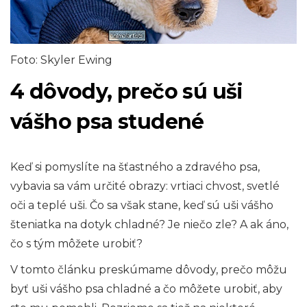
Foto: Skyler Ewing
4 dôvody, prečo sú uši
vášho psa studené
Keď si pomyslíte na šťastného a zdravého psa,
vybavia sa vám určité obrazy: vrtiaci chvost, svetlé
oči a teplé uši. Čo sa však stane, keď sú uši vášho
šteniatka na dotyk chladné? Je niečo zle? A ak áno,
čo s tým môžete urobiť?
V tomto článku preskúmame dôvody, prečo môžu
byť uši vášho psa chladné a čo môžete urobiť, aby