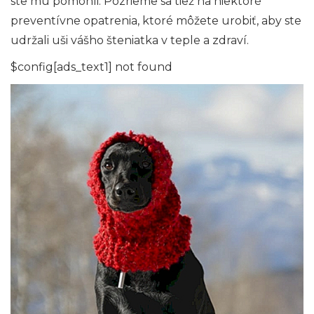
ste mu pomohli. Pozrieme sa tiež na niektoré
preventívne opatrenia, ktoré môžete urobiť, aby ste
udržali uši vášho šteniatka v teple a zdraví.
$config[ads_text1] not found