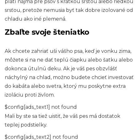
platí najmä pre psov s krátkou srsťou alebo riedkou
srsťou, pretože nemusia byť tak dobre izolované od
chladu ako iné plemená.
Zbaľte svoje šteniatko
Ak chcete zahriať uši vášho psa, keď je vonku zima,
môžete si na ne dať teplú čiapku alebo šatku alebo
dokonca útulnú deku. Ak je váš pes obzvlášť
náchylný na chlad, možno budete chcieť investovať
do kabáta alebo svetra, ktorý mu poskytne extra
izoláciu proti živlom.
$config[ads_text1] not found
Mali by ste sa tiež uistiť, že váš pes má dostatok
teplej podstielky.
$config[ads_text2] not found