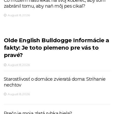
Čo môžem nastriekať na svoj koberec, aby som
zabránil tomu, aby naň môj pes cikal?
August 8,2026
Olde English Bulldogge Informácie a
fakty: Je toto plemeno pre vás to
pravé?
August 8,2026
Starostlivosť o domáce zvieratá doma: Strihanie
nechtov
August 8,2026
Prečo je moja zlatá rybka biela?