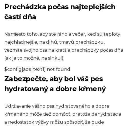
Prechádzka počas najteplejších
častí dňa
Namiesto toho, aby ste ráno a večer, keď sú teploty
najchladnejšie, na dlhú, tmavú prechádzku,
vezmite svojho psa na kratšie prechádzky počas dňa
(ak je to možné, na slnku!).
$config[ads_text1] not found
Zabezpečte, aby bol váš pes
hydratovaný a dobre kŕmený
Udržiavanie vášho psa hydratovaného a dobre
kŕmeného môže tiež pomôcť, pretože dehydratácia
a nedostatok výživy môžu spôsobiť, že bude