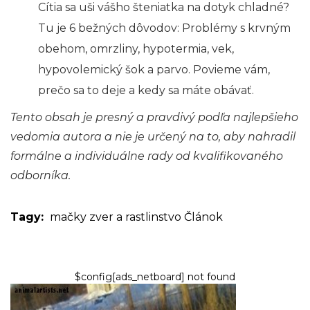
Cítia sa uši vášho šteniatka na dotyk chladné?
Tu je 6 bežných dôvodov: Problémy s krvným
obehom, omrzliny, hypotermia, vek,
hypovolemický šok a parvo. Povieme vám,
prečo sa to deje a kedy sa máte obávať.
Tento obsah je presný a pravdivý podľa najlepšieho
vedomia autora a nie je určený na to, aby nahradil
formálne a individuálne rady od kvalifikovaného
odborníka.
Tagy:
mačky
zver a rastlinstvo
Článok
$config[ads_netboard] not found