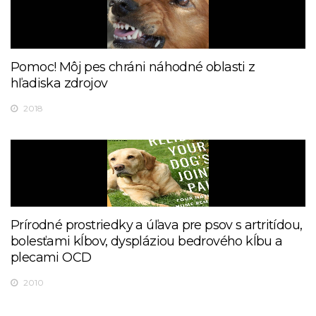
Pomoc! Môj pes chráni náhodné oblasti z
hľadiska zdrojov
2018
Prírodné prostriedky a úľava pre psov s artritídou,
bolesťami kĺbov, dyspláziou bedrového kĺbu a
plecami OCD
2010