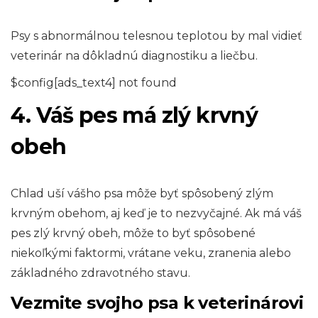
Psy s abnormálnou telesnou teplotou by mal vidieť
veterinár na dôkladnú diagnostiku a liečbu.
$config[ads_text4] not found
4. Váš pes má zlý krvný
obeh
Chlad uší vášho psa môže byť spôsobený zlým
krvným obehom, aj keď je to nezvyčajné. Ak má váš
pes zlý krvný obeh, môže to byť spôsobené
niekoľkými faktormi, vrátane veku, zranenia alebo
základného zdravotného stavu.
Vezmite svojho psa k veterinárovi