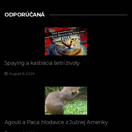
ODPORÚČANÁ
Spaying a kastrácia šetrí životy
August 8,2026
Agouti a Paca: hlodavce z Južnej Ameriky