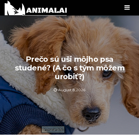
Men
Prečo sú uši môjho psa
studené? (A čo s tým môžem
urobiť?)
August 8,2026