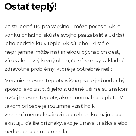
Ostať teplý!
Za studené uši psa väčšinou môže počasie. Ak je
vonku chladno, skúste svojho psa zabaliť a udržať
jeho podstielku v teple. Ak sú jeho uši stále
nepríjemné, môže mať infekciu dýchacích ciest,
vírus alebo zlý krvný obeh, čo sú všetky základné
zdravotné problémy, ktoré je potrebné riešiť.
Meranie telesnej teploty vášho psa je jednoduchý
spôsob, ako zistiť, či jeho studené uši nie sú znakom
nižšej telesnej teploty, ako je normálna teplota. V
takom prípade je rozumné vziať ho k
veterinárnemu lekárovi na prehliadku, najmä ak
existujú ďalšie príznaky, ako je únava, triaška alebo
nedostatok chuti do jedla.