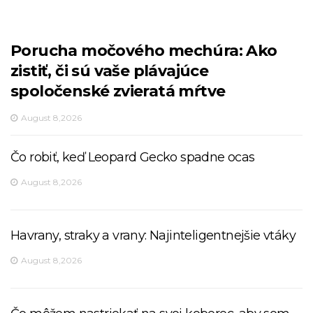
Porucha močového mechúra: Ako
zistiť, či sú vaše plávajúce
spoločenské zvieratá mŕtve
August 8,2026
Čo robiť, keď Leopard Gecko spadne ocas
August 8,2026
Havrany, straky a vrany: Najinteligentnejšie vtáky
August 8,2026