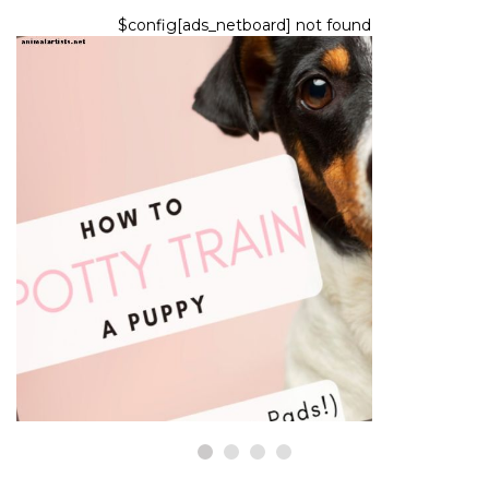
$config[ads_netboard] not found
PSY
Povedzte nie, aby ste mali
chrániče Wee (ako nočník
trénovať svoje šteňa správnou
cestou)
7,2026