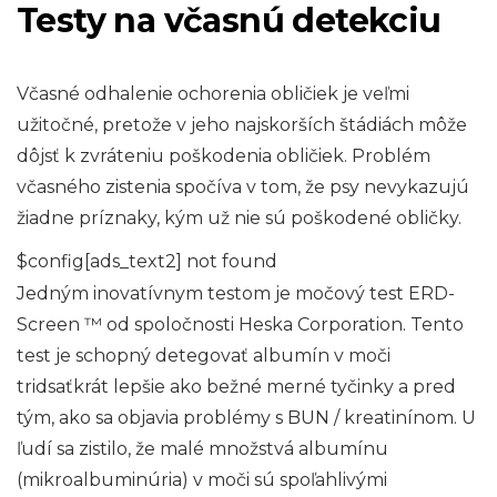
Testy na včasnú detekciu
Včasné odhalenie ochorenia obličiek je veľmi
užitočné, pretože v jeho najskorších štádiách môže
dôjsť k zvráteniu poškodenia obličiek. Problém
včasného zistenia spočíva v tom, že psy nevykazujú
žiadne príznaky, kým už nie sú poškodené obličky.
$config[ads_text2] not found
Jedným inovatívnym testom je močový test ERD-
Screen ™ od spoločnosti Heska Corporation. Tento
test je schopný detegovať albumín v moči
tridsaťkrát lepšie ako bežné merné tyčinky a pred
tým, ako sa objavia problémy s BUN / kreatinínom. U
ľudí sa zistilo, že malé množstvá albumínu
(mikroalbuminúria) v moči sú spoľahlivými