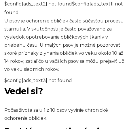
$config[ads_text2] not found$config[ads_text1] not
found
U psov je ochorenie obličiek často súčasťou procesu
starnutia. V skutočnosti je často považované za
výsledok opotrebovania obličkových tkanív v
priebehu času. U malých psov je možné pozorovať
skoré príznaky zlyhania obličiek vo veku okolo 10 až
14 rokov; zatiaľ čo u väčších psov sa môžu prejaviť už
vo veku siedmich rokov.
$config[ads_text3] not found
Vedel si?
Počas života sa u 1 z 10 psov vyvinie chronické
ochorenie obličiek.