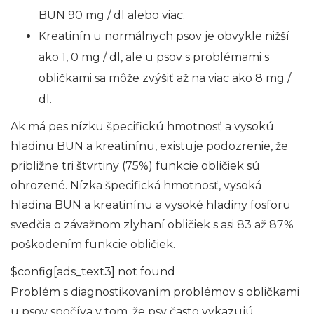
BUN 90 mg / dl alebo viac.
Kreatinín u normálnych psov je obvykle nižší
ako 1, 0 mg / dl, ale u psov s problémami s
obličkami sa môže zvýšiť až na viac ako 8 mg /
dl.
Ak má pes nízku špecifickú hmotnosť a vysokú
hladinu BUN a kreatinínu, existuje podozrenie, že
približne tri štvrtiny (75%) funkcie obličiek sú
ohrozené. Nízka špecifická hmotnosť, vysoká
hladina BUN a kreatinínu a vysoké hladiny fosforu
svedčia o závažnom zlyhaní obličiek s asi 83 až 87%
poškodením funkcie obličiek.
$config[ads_text3] not found
Problém s diagnostikovaním problémov s obličkami
u psov spočíva v tom, že psy často vykazujú