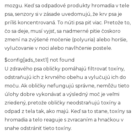
mozgu. Keď sa odpadové produkty hromadia v tele
psa, senzory si v zásade uvedomujú, že krv psa je
príliš koncentrovaná. To núti psa piť viac. Pretože to,
čo sa deje, musí vyjsť, sa nadmerné pitie čoskoro
zmení na zvýšené močenie (polyuria) alebo horšie,
vylučovanie v noci alebo navlhčenie postele.
$config[ads_text1] not found
U zdravého psa obličky pomáhajú filtrovať toxíny,
odstraňujú ich z krvného obehu a vylučujú ich do
moču. Ak obličky nefungujú správne, nemôžu tieto
úlohy dobre vykonávať a výsledný moč je veľmi
zriedený, pretože obličky neodstraňujú toxíny a
odpad z tela tak, ako majú. Keď sa to stane, toxíny sa
hromadia a telo reaguje s zvracaním a hnačkou v
snahe odstrániť tieto toxíny.