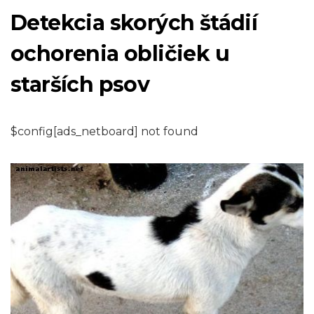
Detekcia skorých štádií
ochorenia obličiek u
starších psov
$config[ads_netboard] not found