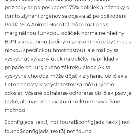
príznaky až po poškodení 75% obličiek a náznaky o
tomto zlyhaní orgánov sa objavia až po poškodení.
Podľa VCA Animal Hospital môže mať pes s
marginálnou funkciou obličiek normálne hladiny
BUN a kreatinínu (jediným znakom môže byť moč s
nízkou špecifickou hmotnosťou), ale mal by sa
vyskytnúť výrazný útok na obličky, napríklad v
prípade chirurgického zákroku alebo Ak sa
vyskytne choroba, môže dôjsť k zlyhaniu obličiek a
tieto hodnoty krvných testov sa môžu rýchlo
odoslať. Včasné odhalenie ochorenia obličiek psov je
ťažké, ale našťastie existujú niektoré inovatívne
možnosti.
$config[ads_text1] not found$config[ads_text4] not
found$config[ads_text3] not found