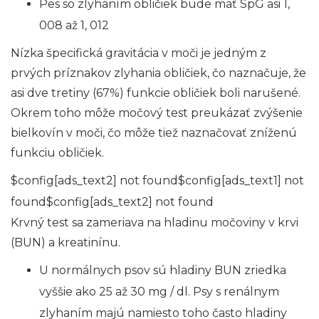
Pes so zlyhaním obličiek bude mať SpG asi 1,
008 až 1, 012
Nízka špecifická gravitácia v moči je jedným z
prvých príznakov zlyhania obličiek, čo naznačuje, že
asi dve tretiny (67%) funkcie obličiek boli narušené.
Okrem toho môže močový test preukázať zvýšenie
bielkovín v moči, čo môže tiež naznačovať zníženú
funkciu obličiek.
$config[ads_text2] not found$config[ads_text1] not
found$config[ads_text2] not found
Krvný test sa zameriava na hladinu močoviny v krvi
(BUN) a kreatinínu.
U normálnych psov sú hladiny BUN zriedka
vyššie ako 25 až 30 mg / dl. Psy s renálnym
zlyhaním majú namiesto toho často hladiny