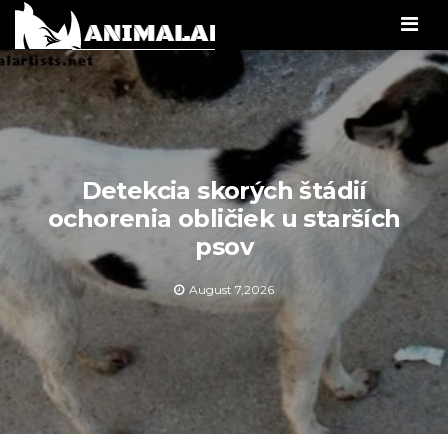
Men
Detekcia skorých štádií
ochorenia obličiek u starších
psov
August 7,2026