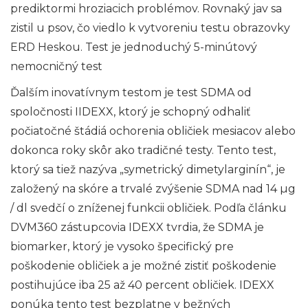
prediktormi hroziacich problémov. Rovnaký jav sa
zistil u psov, čo viedlo k vytvoreniu testu obrazovky
ERD Heskou. Test je jednoduchý 5-minútový
nemocničný test
Ďalším inovatívnym testom je test SDMA od
spoločnosti IIDEXX, ktorý je schopný odhaliť
počiatočné štádiá ochorenia obličiek mesiacov alebo
dokonca roky skôr ako tradičné testy. Tento test,
ktorý sa tiež nazýva „symetrický dimetylarginín“, je
založený na skóre a trvalé zvýšenie SDMA nad 14 µg
/ dl svedčí o zníženej funkcii obličiek. Podľa článku
DVM360 zástupcovia IDEXX tvrdia, že SDMA je
biomarker, ktorý je vysoko špecifický pre
poškodenie obličiek a je možné zistiť poškodenie
postihujúce iba 25 až 40 percent obličiek. IDEXX
ponúka tento test bezplatne v bežných