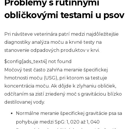
Problémy s rutinnými
obličkovými testami u psov
Pri návšteve veterinára patrí medzi najdôležitejšie
diagnostiky analýza moču a krvné testy na
stanovenie odpadových produktov v krvi.
$config[ads_text4] not found
Močový test často zahŕňa meranie špecifickej
hmotnosti moču (USG), pri ktorom sa testuje
koncentrácia moču. Ak dôjde k zlyhaniu obličiek,
odčítaním sa zistí zriedený moč s gravitáciou blízko
destilovanej vody.
Normálne meranie špecifickej gravitácie psa sa
pohybuje medzi SpG: 1, 020 až 1, 040