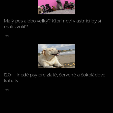
Malý pes alebo veľký? Ktorí noví vlastníci by si
mali zvoliť?
Psy
120+ Hnedé psy pre zlaté, červené a čokoládové
kabáty
Psy