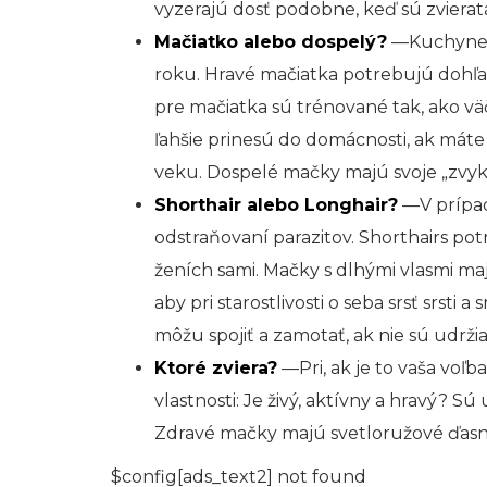
vyzerajú dosť podobne, keď sú zvierat
Mačiatko alebo dospelý?
—Kuchyne s
roku. Hravé mačiatka potrebujú dohľad
pre mačiatka sú trénované tak, ako vä
ľahšie prinesú do domácnosti, ak mát
veku. Dospelé mačky majú svoje „zvyk
Shorthair alebo Longhair?
—V prípade
odstraňovaní parazitov. Shorthairs pot
ženích sami. Mačky s dlhými vlasmi ma
aby pri starostlivosti o seba srsť srsti 
môžu spojiť a zamotať, ak nie sú udrž
Ktoré zviera?
—Pri, ak je to vaša voľba
vlastnosti: Je živý, aktívny a hravý? Sú 
Zdravé mačky majú svetloružové ďasná
$config[ads_text2] not found