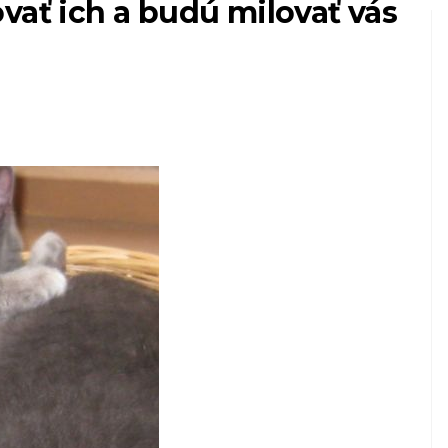
vať ich a budú milovať vás
PSY
Najlepšie šesť
ť sa
plemien psov pre
kom
introvertov
7,2026