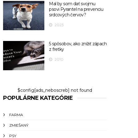
Mal by som dať svojmu
psovi Pyrantel na prevenciu
srdcových červov?
2023
5 spôsobov, ako znížiť zápach
z fretky
2010
$config[ads_neboscreb] not found
POPULÁRNE KATEGÓRIE
FARMA
ZMIEŠANÝ
PSY