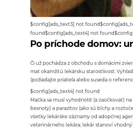
$config[ads_text3] not found$config[ads_t
found$config[ads_text4] not found$config
Po príchode domov: ur
Či už pochádza z obchodu s domácimi zvier
mať okamžitú lekársku starostlivosť. Vyhľad
(požiadajte priateľa alebo suseda o referenc
$config[ads_text4] not found
Mačka sa musí vyhodnotiť (a zaočkovať) n
besnoty) a parazitov (ako sú blchy a roztoč
všetky lekárske záznamy od adopčnej agen
veterinárneho lekára; lekár stanoví vhodný