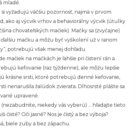
á mladé.
i vyžadujú väčšiu pozornosť, najmä v prvom
, ako aj výcvik vrhov a behaviorálny výcvik (útulky
čšina chovateľských mačiek). Mačky sa (zvyčajne)
e ďalšiu mačku a môžu byť vyškolení už v ranom
y“, potrebujú však menej dohľadu.
 mačiek na mačkách je ľahšie pri čistení rán a
rebujú kefovanie (raz týždenne), ale môžu lepšie
jú krásne srsti, ktoré potrebujú denné kefovanie,
a srsti nenarušila žalúdok zvieraťa. Dlhosrsté plášte sa
iavané upravené.
 (nezabudnite, niekedy vás vyberú) ... hľadajte tieto
uši čisté? Oči jasné? Nos je čistý a bez výboja?
, biele zuby a bez zápachu.