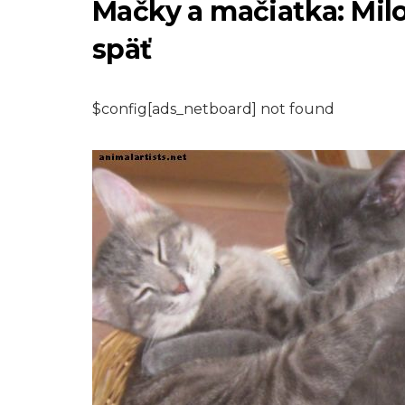
Mačky a mačiatka: Milo
späť
$config[ads_netboard] not found
KRÁLIKY
Ako pobaviť a hra
s domácim králi
7,2026