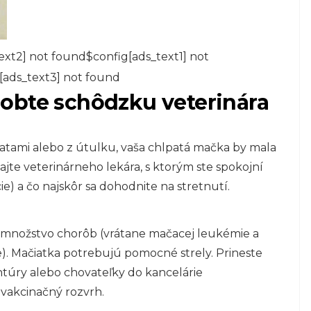
ext2] not found$config[ads_text1] not
[ads_text3] not found
obte schôdzku veterinára
atami alebo z útulku, vaša chlpatá mačka by mala
ajte veterinárneho lekára, s ktorým ste spokojní
ie) a čo najskôr sa dohodnite na stretnutí.
a množstvo chorôb (vrátane mačacej leukémie a
e). Mačiatka potrebujú pomocné strely. Prineste
túry alebo chovateľky do kancelárie
 vakcinačný rozvrh.