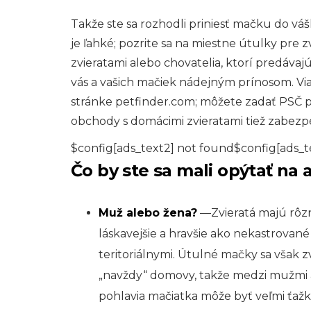
Takže ste sa rozhodli priniesť mačku do váš
je ľahké; pozrite sa na miestne útulky pre 
zvieratami alebo chovatelia, ktorí predávajú 
vás a vašich mačiek nádejným prínosom. Via
stránke petfinder.com; môžete zadať PSČ p
obchody s domácimi zvieratami tiež zabezp
$config[ads_text2] not found$config[ads_t
Čo by ste sa mali opýtať na
Muž alebo žena?
—Zvieratá majú rôzn
láskavejšie a hravšie ako nekastrované
teritoriálnymi. Útulné mačky sa však z
„navždy“ domovy, takže medzi mužmi a
pohlavia mačiatka môže byť veľmi ťažk