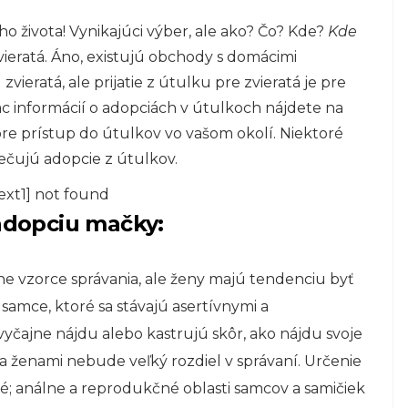
ho života! Vynikajúci výber, ale ako? Čo? Kde?
Kde
zvieratá. Áno, existujú obchody s domácimi
zvieratá, ale prijatie z útulku pre zvieratá je pre
c informácií o adopciách v útulkoch nájdete na
re prístup do útulkov vo vašom okolí. Niektoré
ečujú adopcie z útulkov.
ext1] not found
 adopciu mačky:
e vzorce správania, ale ženy majú tendenciu byť
 samce, ktoré sa stávajú asertívnymi a
vyčajne nájdu alebo kastrujú skôr, ako nájdu svoje
 ženami nebude veľký rozdiel v správaní. Určenie
é; análne a reprodukčné oblasti samcov a samičiek