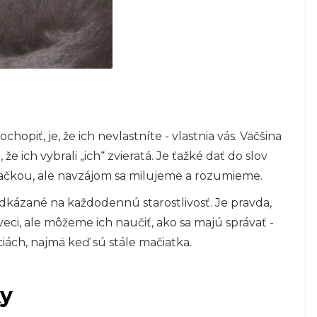
opiť, je, že ich nevlastníte - vlastnia vás. Väčšina
že ich vybrali „ich“ zvieratá. Je ťažké dať do slov
 mačkou, ale navzájom sa milujeme a rozumieme.
 odkázané na každodennú starostlivosť. Je pravda,
ci, ale môžeme ich naučiť, ako sa majú správať - ​​
iách, najmä keď sú stále mačiatka.
ky