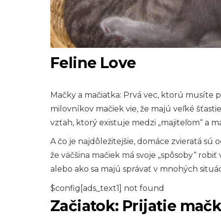
Feline Love
Mačky a mačiatka: Prvá vec, ktorú musíte poch
milovníkov mačiek vie, že majú veľké šťastie, 
vzťah, ktorý existuje medzi „majiteľom“ a
A čo je najdôležitejšie, domáce zvieratá sú
že väčšina mačiek má svoje „spôsoby“ robiť ve
alebo ako sa majú správať v mnohých situác
$config[ads_text1] not found
Začiatok: Prijatie mač