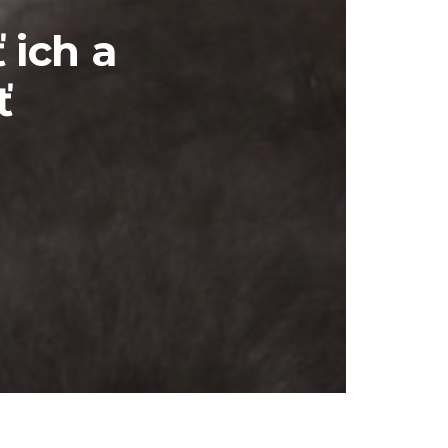
 ich a
ť