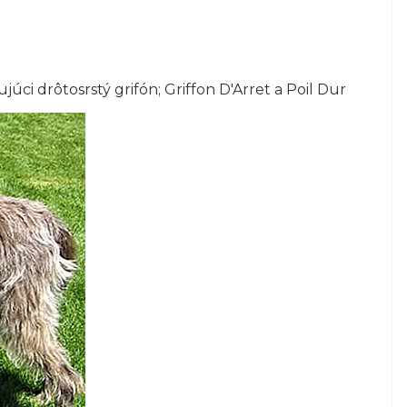
júci drôtosrstý grifón; Griffon D'Arret a Poil Dur