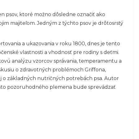
ien psov, ktoré možno dôsledne označiť ako
ojim majiteľom. Jedným z týchto psov je drôtosrstý
tovania a ukazovania v roku 1800, dnes je tento
enské vlastnosti a vhodnosť pre rodiny s deťmi.
bkovú analýzu vzorcov správania, temperamentu a
iskusiu o zdravotných problémoch Griffona,
 aj o základných nutričných potrebách psa. Autor
 tohto pozoruhodného plemena bude sprevádzať