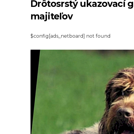
Drôtosrstý ukazovací g
majiteľov
$config[ads_netboard] not found
VLASTNÍCTVO DOMÁCIC
Ktoré zvieratá rob
najcitlivejších a
mazlivých miláči
8,2026