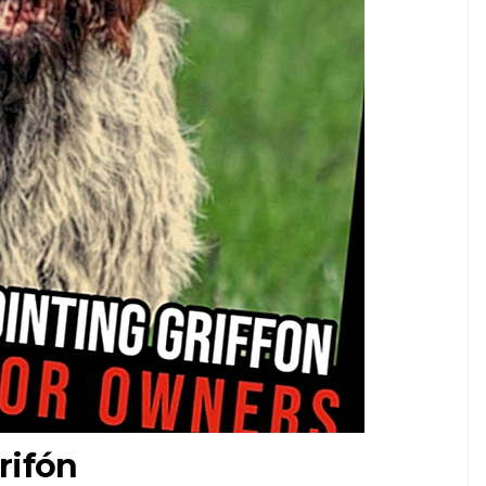
rifón