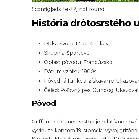
$config[ads_text2] not found
História drôtosrstého 
Dĺžka života: 12 až 14 rokov
Skupina: Športové
Oblasť pôvodu: Francúzsko
Dátum vzniku: 1800s
Pôvodná funkcia: získavanie; Ukazova
Čeľaď: Poľovný pes; Gundog; Ukazovat
Pôvod
Griffon s drôtenou srsťou je relatívne nové
vyvinuté koncom 19. storočia. Vývoj grifón