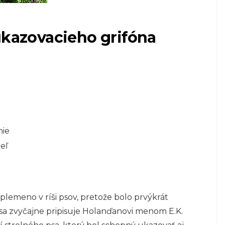
ukazovacieho grifóna
nie
eľ
 plemeno v ríši psov, pretože bolo prvýkrát
a sa zvyčajne pripisuje Holanďanovi menom E.K.