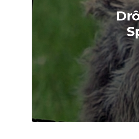
Drô
S