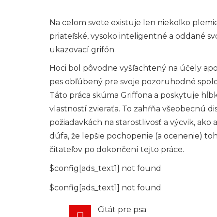
Na celom svete existuje len niekoľko plem
priateľské, vysoko inteligentné a oddané sv
ukazovací grifón.
Hoci bol pôvodne vyšľachtený na účely apor
pes obľúbený pre svoje pozoruhodné spoloč
Táto práca skúma Griffona a poskytuje hĺ
vlastností zvieraťa. To zahŕňa všeobecnú d
požiadavkách na starostlivosť a výcvik, ako
dúfa, že lepšie pochopenie (a ocenenie)
čitateľov po dokončení tejto práce.
$config[ads_text1] not found
$config[ads_text1] not found
Citát pre psa