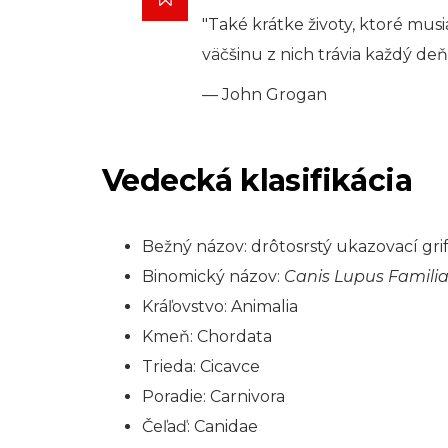
"Také krátke životy, ktoré musia
väčšinu z nich trávia každý de
— John Grogan
Vedecká klasifikácia
Bežný názov: drôtosrstý ukazovací gri
Binomický názov:
Canis Lupus Familia
Kráľovstvo: Animalia
Kmeň: Chordata
Trieda: Cicavce
Poradie: Carnivora
Čeľaď: Canidae