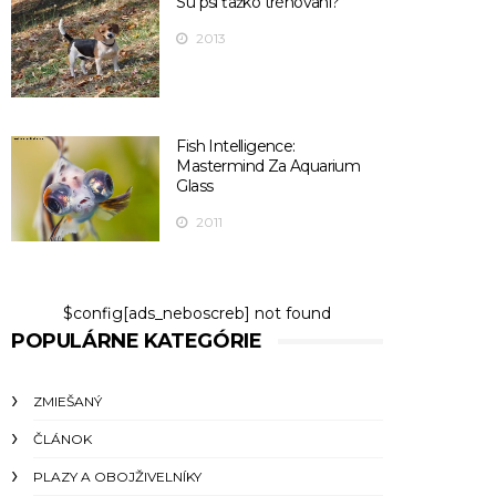
Sú psi ťažko trénovaní?
2013
Fish Intelligence:
Mastermind Za Aquarium
Glass
2011
$config[ads_neboscreb] not found
POPULÁRNE KATEGÓRIE
ZMIEŠANÝ
ČLÁNOK
PLAZY A OBOJŽIVELNÍKY