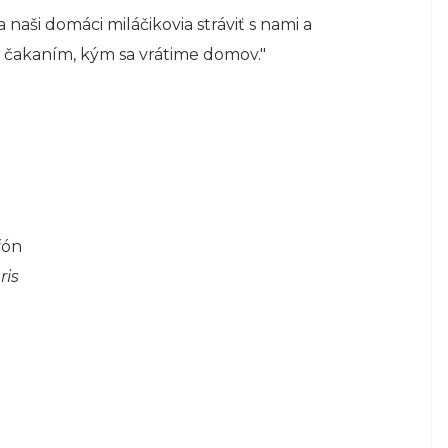
 naši domáci miláčikovia stráviť s nami a
ň čakaním, kým sa vrátime domov."
fón
ris