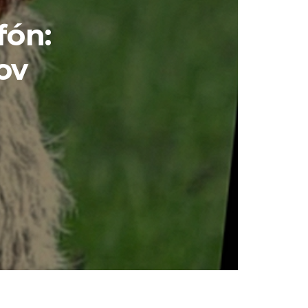
fón:
ov