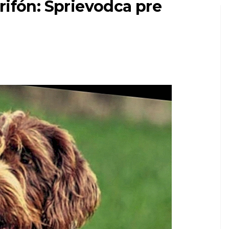
rifón: Sprievodca pre
H MILÁČIKOV
PSY
ia
Najlepšie šesť
stredne veľkých
kov?
plemien psov za byt
8,2026