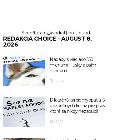
$config[ads_kvadrat] not found
REDAKCIA CHOICE - AUGUST 8,
2026
Nápady s viac ako 150
mienami Husky a psím
menom
2018
Dilatačná kardiomyopatia: 5
bezpečných krmív pre psov,
ktoré sa nikdy nezabudli
2019