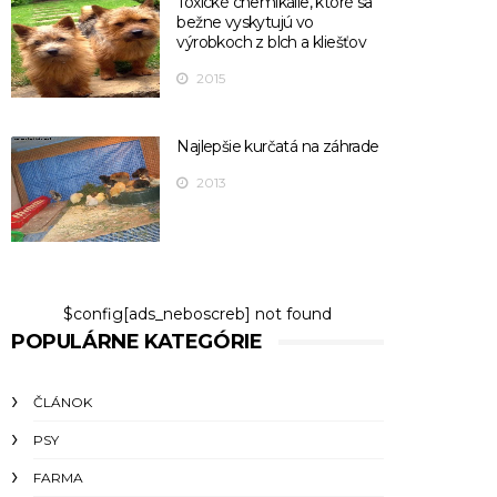
Toxické chemikálie, ktoré sa
bežne vyskytujú vo
výrobkoch z blch a kliešťov
2015
Najlepšie kurčatá na záhrade
2013
$config[ads_neboscreb] not found
POPULÁRNE KATEGÓRIE
ČLÁNOK
PSY
FARMA