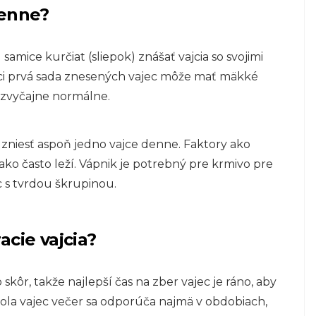
denne?
samice kurčiat (sliepok) znášať vajcia so svojimi
ci prvá sada znesených vajec môže mať mäkké
ú zvyčajne normálne.
zniesť aspoň jedno vajce denne. Faktory ako
 ako často leží. Vápnik je potrebný pre krmivo pre
c s tvrdou škrupinou.
acie vajcia?
 skôr, takže najlepší čas na zber vajec je ráno, aby
trola vajec večer sa odporúča najmä v obdobiach,