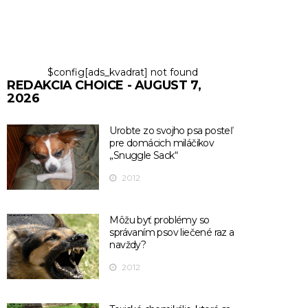
$config[ads_kvadrat] not found
REDAKCIA CHOICE - AUGUST 7,
2026
Urobte zo svojho psa posteľ
pre domácich miláčikov
„Snuggle Sack“
2012
Môžu byť problémy so
správaním psov liečené raz a
navždy?
2012