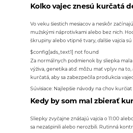
Koľko vajec znesú kurčatá 
Vo veku šiestich mesiacov a neskôr začínajú 
mužskými náprotivkami alebo bez nich. Ho
škrupiny alebo vtipné tvary, ďalšie vajcia s
$config[ads_text1] not found
Za normálnych podmienok by sliepka mala 
výživa, genetika atď. môžu mať vplyv na to,
kurčatá, aby sa zabezpečila produkcia vaje
Súvisiace: Najlepšie návody na chov kurčiat
Kedy by som mal zbierať kur
Sliepky zvyčajne znášajú vajcia o 11:00 alebo
sa nezašpinili alebo nerozbili. Rutinná kon