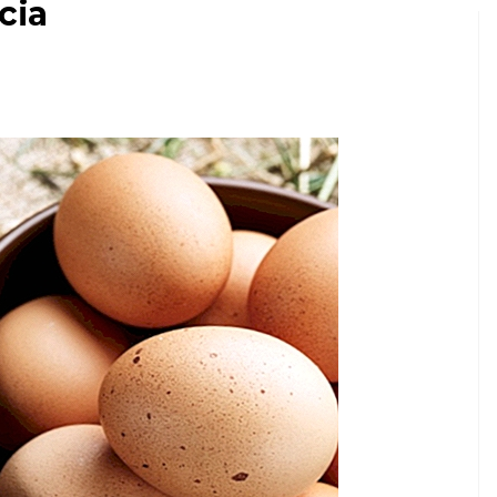
cia
HOSPODÁRSKE ZVIERATÁ AKO DOMÁCE Z
Ako sa starať o
sní
svojho prvého
miláčika
7,2026