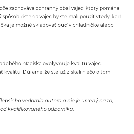
ože zachováva ochranný obal vajec, ktorý pomáha
spôsob čistenia vajec by ste mali použiť vtedy, keď
jíčka je možné skladovať buď v chladničke alebo
lhodobého hľadiska ovplyvňuje kvalitu vajec.
kvalitu. Dúfame, že ste už získali niečo o tom,
lepšieho vedomia autora a nie je určený na to,
 od kvalifikovaného odborníka.