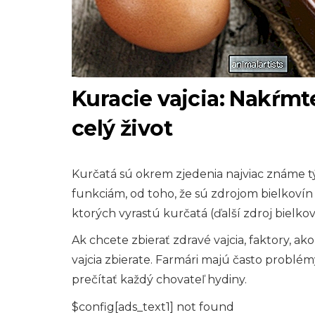
Kuracie vajcia: Nakŕmt
celý život
Kurčatá sú okrem zjedenia najviac známe tý
funkciám, od toho, že sú zdrojom bielkovín 
ktorých vyrastú kurčatá (ďalší zdroj bielkov
Ak chcete zbierať zdravé vajcia, faktory, ak
vajcia zbierate. Farmári majú často problém
prečítať každý chovateľ hydiny.
$config[ads_text1] not found