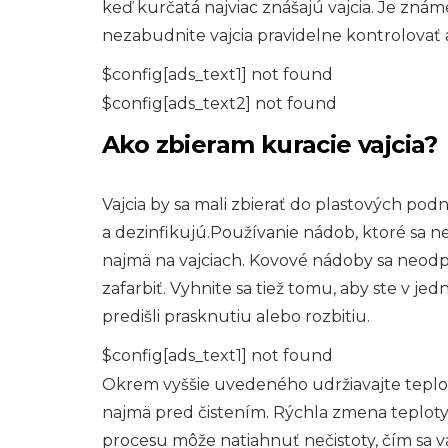
keď kurčatá najviac znášajú vajcia. Je známe
nezabudnite vajcia pravidelne kontrolovať a
$config[ads_text1] not found
$config[ads_text2] not found
Ako zbieram kuracie vajcia?
Vajcia by sa mali zbierať do plastových podn
a dezinfikujú.Používanie nádob, ktoré sa ne
najmä na vajciach. Kovové nádoby sa neodp
zafarbiť. Vyhnite sa tiež tomu, aby ste v jedn
predišli prasknutiu alebo rozbitiu.
$config[ads_text1] not found
Okrem vyššie uvedeného udržiavajte teplot
najmä pred čistením. Rýchla zmena teploty 
procesu môže natiahnuť nečistoty, čím sa v