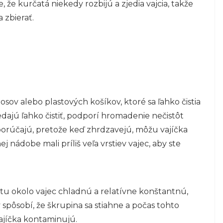
, že kurčatá niekedy rozbijú a zjedia vajcia, takže
 zbierať.
osov alebo plastových košíkov, ktoré sa ľahko čistia
dajú ľahko čistiť, podporí hromadenie nečistôt
orúčajú, pretože keď zhrdzavejú, môžu vajíčka
ej nádobe mali príliš veľa vrstiev vajec, aby ste
u okolo vajec chladnú a relatívne konštantnú,
spôsobí, že škrupina sa stiahne a počas tohto
ajíčka kontaminujú.