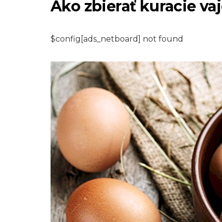
Ako zbierať kuracie vaj
$config[ads_netboard] not found
PLAZY A OBOJŽIVELNÍKY
Ako sa zbaviť ple
vo vašom úli
7,2026