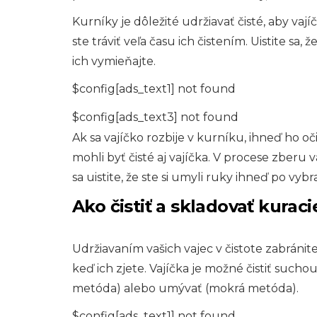
Kurníky je dôležité udržiavať čisté, aby vajíč
ste tráviť veľa času ich čistením. Uistite sa
ich vymieňajte.
$config[ads_text1] not found
$config[ads_text3] not found
Ak sa vajíčko rozbije v kurníku, ihneď ho očis
mohli byť čisté aj vajíčka. V procese zber
sa uistite, že ste si umyli ruky ihneď po vybra
Ako čistiť a skladovať kuraci
Udržiavaním vašich vajec v čistote zabránit
keď ich zjete. Vajíčka je možné čistiť suc
metóda) alebo umývať (mokrá metóda).
$config[ads_text1] not found