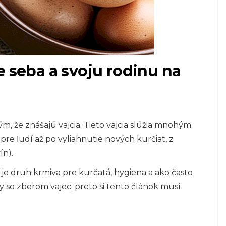
e seba a svoju rodinu na
m, že znášajú vajcia. Tieto vajcia slúžia mnohým
pre ľudí až po vyliahnutie nových kurčiat, z
ín).
o je druh krmiva pre kurčatá, hygiena a ako často
y so zberom vajec; preto si tento článok musí