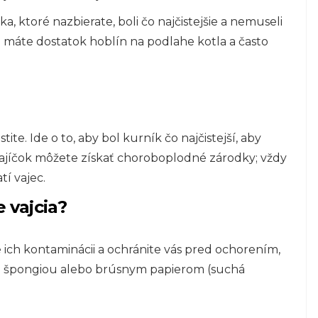
ka, ktoré nazbierate, boli čo najčistejšie a nemuseli
, že máte dostatok hoblín na podlahe kotla a často
tite. Ide o to, aby bol kurník čo najčistejší, aby
u vajíčok môžete získať choroboplodné zárodky; vždy
tí vajec.
e vajcia?
e ich kontaminácii a ochránite vás pred ochorením,
hou špongiou alebo brúsnym papierom (suchá