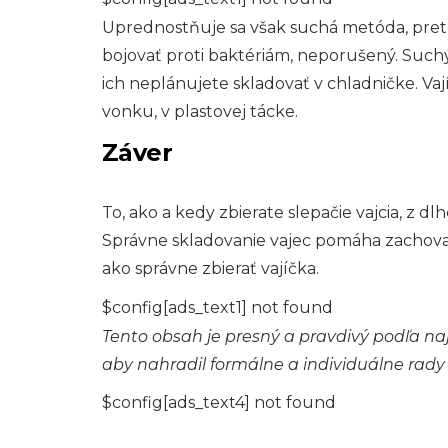
Uprednostňuje sa však suchá metóda, pret
bojovať proti baktériám, neporušený. Suchý 
ich neplánujete skladovať v chladničke. Va
vonku, v plastovej tácke.
Záver
To, ako a kedy zbierate slepačie vajcia, z d
Správne skladovanie vajec pomáha zachovať 
ako správne zbierať vajíčka.
$config[ads_text1] not found
Tento obsah je presný a pravdivý podľa naj
aby nahradil formálne a individuálne rady
$config[ads_text4] not found