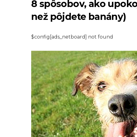
8 spôsobov, ako upokoj
než pôjdete banány)
$config[ads_netboard] not found
PSY
Bežné otázky
týkajúce sa psích
tehotenstiev
9,2026