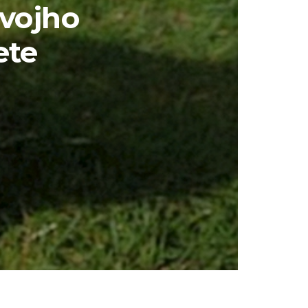
svojho
ete