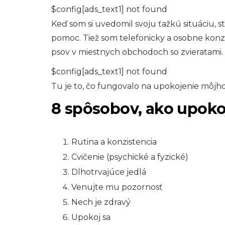
$config[ads_text1] not found
Keď som si uvedomil svoju ťažkú ​​​​situáciu,
pomoc. Tiež som telefonicky a osobne konz
psov v miestnych obchodoch so zvieratami.
$config[ads_text1] not found
Tu je to, čo fungovalo na upokojenie môjh
8 spôsobov, ako upoko
Rutina a konzistencia
Cvičenie (psychické a fyzické)
Dlhotrvajúce jedlá
Venujte mu pozornosť
Nech je zdravý
Upokoj sa