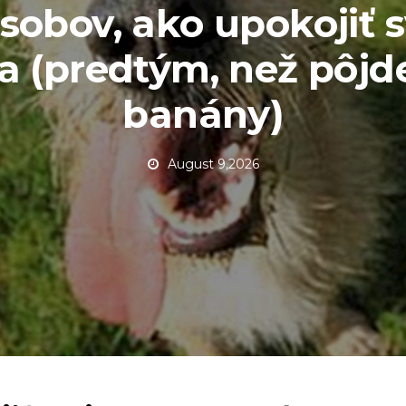
sobov, ako upokojiť 
a (predtým, než pôjd
banány)
August 9,2026