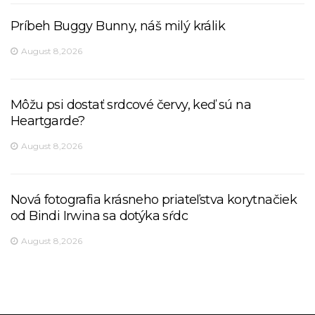
Príbeh Buggy Bunny, náš milý králik
August 8,2026
Môžu psi dostať srdcové červy, keď sú na
Heartgarde?
August 8,2026
Nová fotografia krásneho priateľstva korytnačiek
od Bindi Irwina sa dotýka sŕdc
August 8,2026