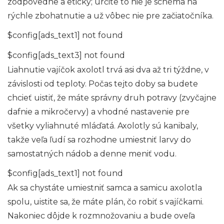
zodpovedne a eticky; určite to nie je schéma na
rýchle zbohatnutie a už vôbec nie pre začiatočníka.
$config[ads_text1] not found
$config[ads_text3] not found
Liahnutie vajíčok axolotl trvá asi dva až tri týždne, v
závislosti od teploty. Počas tejto doby sa budete
chcieť uistiť, že máte správny druh potravy (zvyčajne
dafnie a mikročervy) a vhodné nastavenie pre
všetky vyliahnuté mláďatá. Axolotly sú kanibaly,
takže veľa ľudí sa rozhodne umiestniť larvy do
samostatných nádob a denne meniť vodu.
$config[ads_text1] not found
Ak sa chystáte umiestniť samca a samicu axolotla
spolu, uistite sa, že máte plán, čo robiť s vajíčkami.
Nakoniec dôjde k rozmnožovaniu a bude oveľa