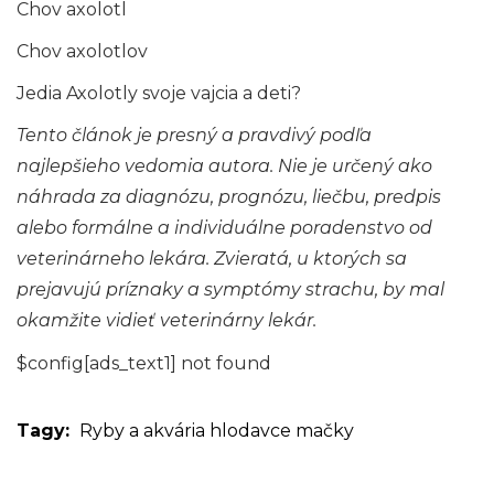
Chov axolotl
Chov axolotlov
Jedia Axolotly svoje vajcia a deti?
Tento článok je presný a pravdivý podľa
najlepšieho vedomia autora. Nie je určený ako
náhrada za diagnózu, prognózu, liečbu, predpis
alebo formálne a individuálne poradenstvo od
veterinárneho lekára. Zvieratá, u ktorých sa
prejavujú príznaky a symptómy strachu, by mal
okamžite vidieť veterinárny lekár.
$config[ads_text1] not found
Tagy:
Ryby a akvária
hlodavce
mačky