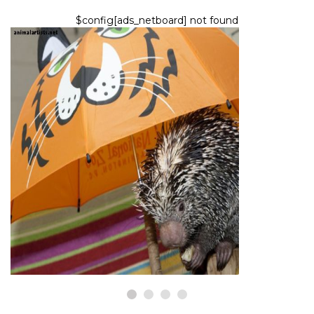
$config[ads_netboard] not found
EXOTICKÉ ZVIERATÁ
Zoznam 40 vzácnych a
jedinečných exotických
domácich miláčikov
8,2026