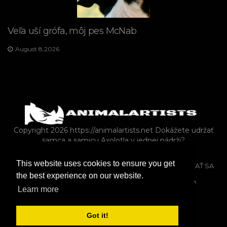
Veľa uší grófa, môj pes McNab
August 8,2026
Copyright 2026 https://animalartists.net
Dokážete udržať
samca a samicu Axolotla v jednej nádrži?
This website uses cookies to ensure you get
VLASTNÍCTVO DOMÁCICH MILÁČIKOV
KONE
SPÝTAŤ SA
the best experience on our website.
RYBY A AKVÁRIA
MAČKY
EXOTICKÉ ZVIERATÁ
Learn more
KRÁLIKY
FARMA
Got it!