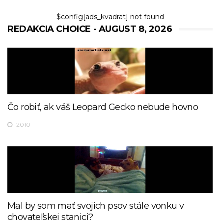
$config[ads_kvadrat] not found
REDAKCIA CHOICE - AUGUST 8, 2026
Čo robiť, ak váš Leopard Gecko nebude hovno
2010
Mal by som mať svojich psov stále vonku v
chovateľskej stanici?