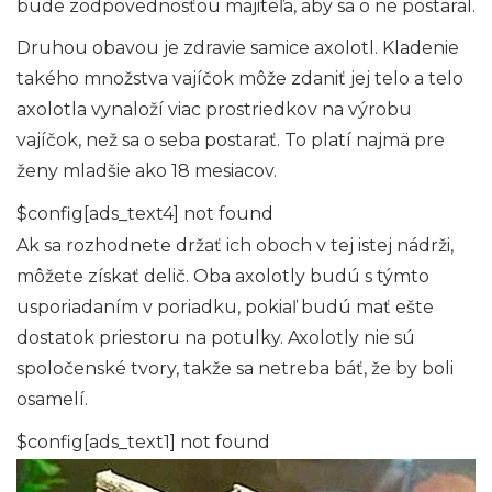
bude zodpovednosťou majiteľa, aby sa o ne postaral.
Druhou obavou je zdravie samice axolotl. Kladenie
takého množstva vajíčok môže zdaniť jej telo a telo
axolotla vynaloží viac prostriedkov na výrobu
vajíčok, než sa o seba postarať. To platí najmä pre
ženy mladšie ako 18 mesiacov.
$config[ads_text4] not found
Ak sa rozhodnete držať ich oboch v tej istej nádrži,
môžete získať delič. Oba axolotly budú s týmto
usporiadaním v poriadku, pokiaľ budú mať ešte
dostatok priestoru na potulky. Axolotly nie sú
spoločenské tvory, takže sa netreba báť, že by boli
osamelí.
$config[ads_text1] not found