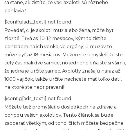
sa stane, ak zistíte, že vaši axolotli sú rôzneho
pohlavia?
$config[ads_text1] not found
Povedať, či je axolotl muž alebo žena, môže byť
zložité. Trvá asi 10-12 mesiacov, kým to zistíte
pohľadom na ich vonkajšie orgány; u mužov to
môže byť až 18 mesiacov. Možno ste si mysleli, že ste
celý čas mali dve samice, no jedného dňa ste si všimli,
že jedna je určite samec. Axolotly znášajú naraz až
1000 vajíčok, takže určite nechcete mať toľko detí,
na ktoré ste nepripravení!
$config[ads_text1] not found
Môžete tiež premýšľať o dôsledkoch na zdravie a
pohodu vašich axolotlov. Tento článok sa bude
zaoberať všetkým, od toho, či ich môžete bezpečne