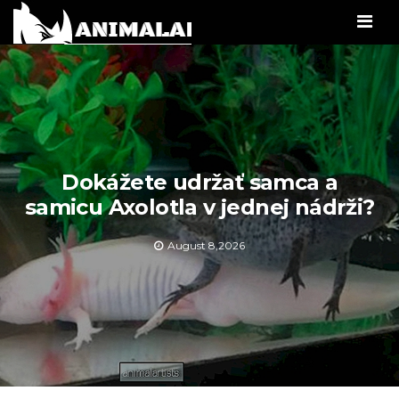
Men
Dokážete udržať samca a
samicu Axolotla v jednej nádrži?
August 8,2026