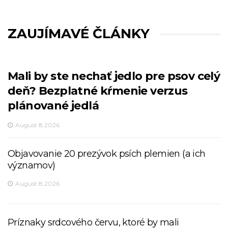
ZAUJÍMAVÉ ČLÁNKY
Mali by ste nechať jedlo pre psov celý
deň? Bezplatné kŕmenie verzus
plánované jedlá
August 8,2026
Objavovanie 20 prezývok psích plemien (a ich
významov)
August 8,2026
Príznaky srdcového červu, ktoré by mali