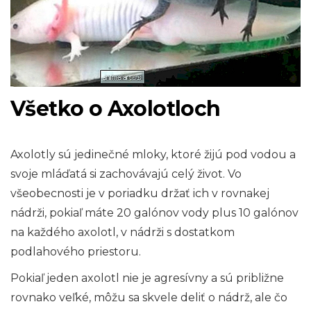
Všetko o Axolotloch
Axolotly sú jedinečné mloky, ktoré žijú pod vodou a
svoje mláďatá si zachovávajú celý život. Vo
všeobecnosti je v poriadku držať ich v rovnakej
nádrži, pokiaľ máte 20 galónov vody plus 10 galónov
na každého axolotl, v nádrži s dostatkom
podlahového priestoru.
Pokiaľ jeden axolotl nie je agresívny a sú približne
rovnako veľké, môžu sa skvele deliť o nádrž, ale čo