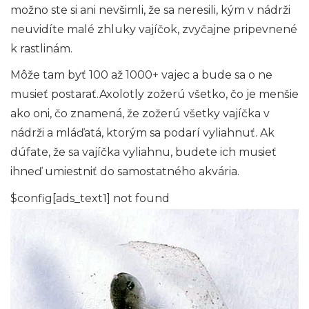
možno ste si ani nevšimli, že sa neresili, kým v nádrži
neuvidíte malé zhluky vajíčok, zvyčajne pripevnené
k rastlinám.
Môže tam byť 100 až 1000+ vajec a bude sa o ne
musieť postarať.Axolotly zožerú všetko, čo je menšie
ako oni, čo znamená, že zožerú všetky vajíčka v
nádrži a mláďatá, ktorým sa podarí vyliahnuť. Ak
dúfate, že sa vajíčka vyliahnu, budete ich musieť
ihneď umiestniť do samostatného akvária.
$config[ads_text1] not found