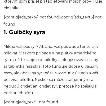
ktorými som prišiel pri tabletovaní mojich psov. Tu je
niekoľko:
$config[ads_text4] not found$config[ads_text3] not
found
1. Guľôčky syra
Miluje váš pes syr? Ak áno, váš pes bude tento trik
milovať. V takom prípade si na plátky amerického
syra stočíte svoje psie pilulky a okraje uzavrite, aby
sa tabletka nezistila. Toto funguje dobre u väčšiny
psov, ale občas sa syr môže rozvinúť v ústach a váš
pes zistí pilulku. Neskôr sa môžu stať jemnými a
nebudú chcieť ani chcieť syr, pretože ho spájajú s
horkou chuťou.
$config[ads_text1] not found