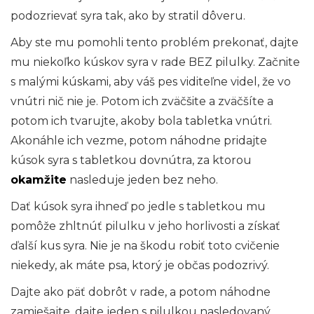
podozrievať syra tak, ako by stratil dôveru.
Aby ste mu pomohli tento problém prekonať, dajte
mu niekoľko kúskov syra v rade BEZ pilulky. Začnite
s malými kúskami, aby váš pes viditeľne videl, že vo
vnútri nič nie je. Potom ich zväčšite a zväčšíte a
potom ich tvarujte, akoby bola tabletka vnútri.
Akonáhle ich vezme, potom náhodne pridajte
kúsok syra s tabletkou dovnútra, za ktorou
okamžite
nasleduje jeden bez neho.
Dať kúsok syra ihneď po jedle s tabletkou mu
pomôže zhltnúť pilulku v jeho horlivosti a získať
ďalší kus syra. Nie je na škodu robiť toto cvičenie
niekedy, ak máte psa, ktorý je občas podozrivý.
Dajte ako päť dobrôt v rade, a potom náhodne
zamiešajte, dajte jeden s pilulkou nasledovaný