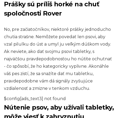
Prášky sú príliš horké na chuť
spoločnosti Rover
No, pre začiatočníkov, niektoré prášky jednoducho
chutia strašne. Nemôžete povedať len psovi, aby
vzal pilulku do úst a umyl ju veľkým dúškom vody.
Ak neviete, ako dať svojmu psovi tabletky, s
najväčšou pravdepodobnosťou ho nútite ochutnať
- čo spôsobí, že ho kategoricky vyplivne. Akonáhle
váš pes zistí, že sa snažíte dať mu tabletku,
pravdepodobne vám dá signály zvyšujúce
vzdialenosť a zmizne v tenkom vzduchu.
$config[ads_text3] not found
Nútenie psov, aby užívali tabletky,
môže viesť k zahryznutiu