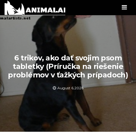
Men
6 trikov, ako dať svojim psom
tabletky (Príručka na riešenie
problémov v ťažkých prípadoch)
August 6,2026