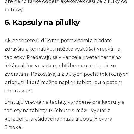
pre neho ťažké oddeliť akékoľvek častice pilulky od
potravy.
6. Kapsuly na pilulky
Ak nechcete ľudí kŕmiť potravinami a hľadáte
zdravšiu alternatívu, môžete vyskúšať vrecká na
tabletky. Predávajú sa v kancelárii veterinárneho
lekára alebo vo vašom obľúbenom obchode so
zvieratami. Pozostávajú z dutých pochúťok rôznych
príchutí, ktoré možno naplniť tabletkou a potom
ich uzavrieť.
Existujú vrecká na tablety vyrobené pre kapsuly a
tablety na tablety. Príchute si môžu vybrať z
kuracieho, arašidového masla alebo z Hickory
Smoke.