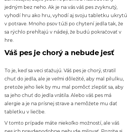
jedným bez neho. Ak je na vás váš pes zvyknutý,
vyhodí hru ako hru, vyhodí aj svoju tabletku ukrytú
v potrave. Mnoho psov túži po chytení jedla tak, že
sa rýchlo prehĺtajú v nádeji, že budú pokračovať v
hre.
Váš pes je chorý a nebude jesť
To je, keď sa veci sťažujú. Váš pes je chorý, stratil
chuť do jedla, ale je veľmi dôležité, aby mal pilulku,
pretože jeho liek by mu mal pomôcť zlepšiť sa, aby
sa jeho chuť do jedla vrátila. Alebo váš pes má
alergie a je na prísnej strave a nemôžete mu dať
tabletku v liečbe.
V tomto prípade máte niekoľko možností, ale váš
pes ich pravdepodobne nebude milovať. Pozrite si