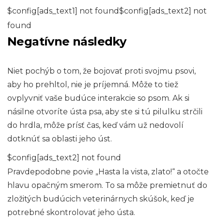
$config[ads_text1] not found$config[ads_text2] not
found
Negatívne následky
Niet pochýb o tom, že bojovať proti svojmu psovi,
aby ho prehltol, nie je príjemná. Môže to tiež
ovplyvniť vaše budúce interakcie so psom. Ak si
násilne otvoríte ústa psa, aby ste si tú pilulku strčili
do hrdla, môže prísť čas, keď vám už nedovolí
dotknúť sa oblasti jeho úst.
$config[ads_text2] not found
Pravdepodobne povie „Hasta la vista, zlato!“ a otočte
hlavu opačným smerom. To sa môže premietnuť do
zložitých budúcich veterinárnych skúšok, keď je
potrebné skontrolovať jeho ústa.