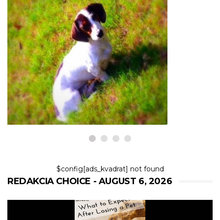
PSY
Ako zistiť, či je váš pes čistý,
plnokrvný jazvečík, nie
Chiweenie
6,2026
$config[ads_kvadrat] not found
REDAKCIA CHOICE - AUGUST 6, 2026