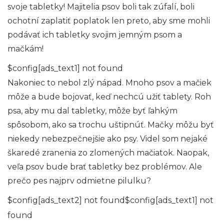
svoje tabletky! Majitelia psov boli tak zúfalí, boli
ochotní zaplatiť poplatok len preto, aby sme mohli
podávať ich tabletky svojim jemným psom a
mačkám!
$config[ads_text1] not found
Nakoniec to nebol zlý nápad. Mnoho psov a mačiek
môže a bude bojovať, keď nechcú užiť tablety. Roh
psa, aby mu dal tabletky, môže byť ľahkým
spôsobom, ako sa trochu uštipnúť. Mačky môžu byť
niekedy nebezpečnejšie ako psy. Videl som nejaké
škaredé zranenia zo zlomených mačiatok. Naopak,
veľa psov bude brať tabletky bez problémov. Ale
prečo pes najprv odmietne pilulku?
$config[ads_text2] not found$config[ads_text1] not
found