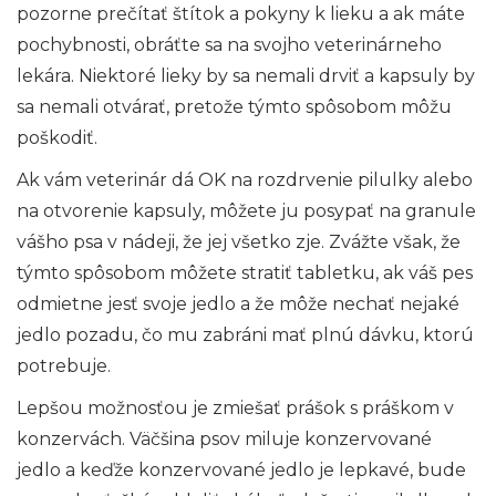
pozorne prečítať štítok a pokyny k lieku a ak máte
pochybnosti, obráťte sa na svojho veterinárneho
lekára. Niektoré lieky by sa nemali drviť a kapsuly by
sa nemali otvárať, pretože týmto spôsobom môžu
poškodiť.
Ak vám veterinár dá OK na rozdrvenie pilulky alebo
na otvorenie kapsuly, môžete ju posypať na granule
vášho psa v nádeji, že jej všetko zje. Zvážte však, že
týmto spôsobom môžete stratiť tabletku, ak váš pes
odmietne jesť svoje jedlo a že môže nechať nejaké
jedlo pozadu, čo mu zabráni mať plnú dávku, ktorú
potrebuje.
Lepšou možnosťou je zmiešať prášok s práškom v
konzervách. Väčšina psov miluje konzervované
jedlo a keďže konzervované jedlo je lepkavé, bude