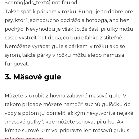
$config[ads_text4] not found
Takže späť k párkom v rožku: Funguje to dobre pre
psy, ktorí jednoducho podráždia hotdoga, a to bez
pochýb. Nevýhodou je však to, že časti pilulky môžu
často vystrčiť hot doga, čo bude ľahko zistiteľné.
Nemôžete vyrábať gule s párkami v rožku ako so
syrom, takže párky v rožku môžu alebo nemusia
fungovať.
3. Mäsové gule
Môžete si urobiť z hovna zábavné mäsové gule. V
takom prípade môžete namočiť suchú guľôčku do
vody a potom ju pomeliť, až kým nevytvoríte nejaké
„mäsové guľky“, kde môžete schovať pilulku. Ak
kŕmite surové krmivo, pripravte len mäsovú guľu s