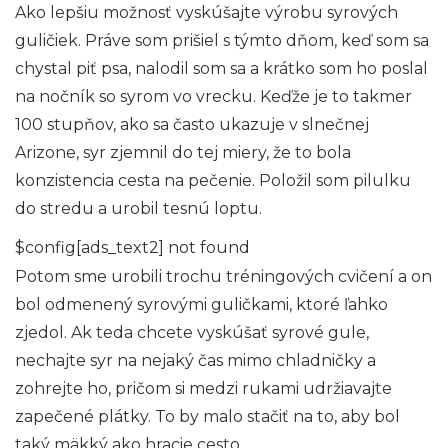
Ako lepšiu možnosť vyskúšajte výrobu syrových
guličiek. Práve som prišiel s týmto dňom, keď som sa
chystal piť psa, nalodil som sa a krátko som ho poslal
na nočník so syrom vo vrecku. Keďže je to takmer
100 stupňov, ako sa často ukazuje v slnečnej
Arizone, syr zjemnil do tej miery, že to bola
konzistencia cesta na pečenie. Položil som pilulku
do stredu a urobil tesnú loptu.
$config[ads_text2] not found
Potom sme urobili trochu tréningových cvičení a on
bol odmenený syrovými guličkami, ktoré ľahko
zjedol. Ak teda chcete vyskúšať syrové gule,
nechajte syr na nejaký čas mimo chladničky a
zohrejte ho, pričom si medzi rukami udržiavajte
zapečené plátky. To by malo stačiť na to, aby bol
taký mäkký ako hracie cesto.