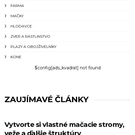
FARMA
MAČKY
HLODAVCE
ZVER A RASTLINSTVO
PLAZY A OBOJŽIVELNÍKY
KONE
$config[ads_kvadrat] not found
ZAUJÍMAVÉ ČLÁNKY
Vytvorte si vlastné mačacie stromy,
veže a ďalšie štruktúry