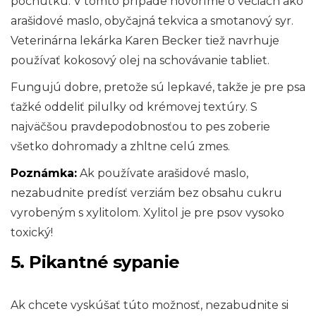
pochúťku. V tomto prípade hovoríme o veciach ako
arašidové maslo, obyčajná tekvica a smotanový syr.
Veterinárna lekárka Karen Becker tiež navrhuje
používať kokosový olej na schovávanie tabliet.
Fungujú dobre, pretože sú lepkavé, takže je pre psa
ťažké oddeliť pilulky od krémovej textúry. S
najväčšou pravdepodobnosťou to pes zoberie
všetko dohromady a zhltne celú zmes.
Poznámka:
Ak používate arašidové maslo,
nezabudnite predísť verziám bez obsahu cukru
vyrobeným s xylitolom. Xylitol je pre psov vysoko
toxický!
5. Pikantné sypanie
Ak chcete vyskúšať túto možnosť, nezabudnite si