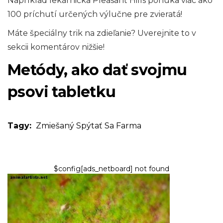
Napríklad lekárnička Pleasant Hills ponúka viac ako
100 príchutí určených výlučne pre zvieratá!
Máte špeciálny trik na zdieľanie? Uverejnite to v
sekcii komentárov nižšie!
Metódy, ako dať svojmu
psovi tabletku
Tagy:
Zmiešaný
Spýtať Sa
Farma
$config[ads_netboard] not found