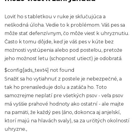
Loviť ho s tabletkou v ruke je skľučujúca a
neškodná úloha. Vedie to k problémom. Váš pes sa
môže stať defenzívnym, čo môže viesť k uhryznutiu.
Často k tomu dôjde, keď je váš pes v kúte bez
možnosti vystúpenia alebo pod posteľou, pretože
jeho možnosť letu (schopnosť utiecť) je odobratá.
$config[ads_text4] not found
Snažiť sa ho vytiahnuť z postele je nebezpečné, a
tak ho prenasleduje dolu a zatáča ho. Toto
samozrejme neplatí pre všetkých psov - veľa psov
má vyššie prahové hodnoty ako ostatní - ale majte
na pamäti, že každý pes (áno, dokonca aj anjelskí,
ktorí majú na hlavách svaly), sa za určitých okolností
uhryzne.,