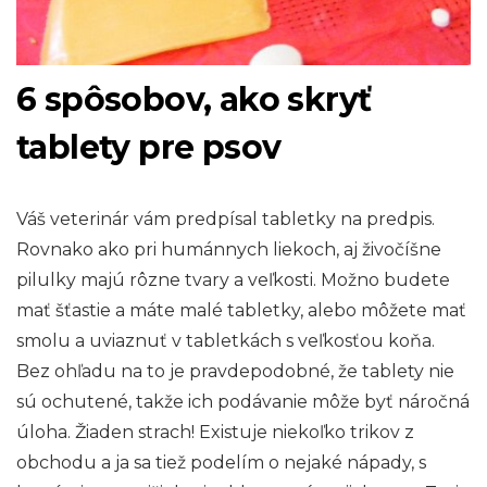
6 spôsobov, ako skryť
tablety pre psov
Váš veterinár vám predpísal tabletky na predpis.
Rovnako ako pri humánnych liekoch, aj živočíšne
pilulky majú rôzne tvary a veľkosti. Možno budete
mať šťastie a máte malé tabletky, alebo môžete mať
smolu a uviaznuť v tabletkách s veľkosťou koňa.
Bez ohľadu na to je pravdepodobné, že tablety nie
sú ochutené, takže ich podávanie môže byť náročná
úloha. Žiaden strach! Existuje niekoľko trikov z
obchodu a ja sa tiež podelím o nejaké nápady, s