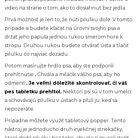
video na strane o tom, ako to dosiahnuť bez jedla.
Prvá možnosť je len to, že núti pilulku dole. V tomto
prípade si budete kľačať na úrovni svojho psa a
držať jeho papuľa jednou rukou smerom hore k
stropu. Druhou rukou budete otvárať ústa a tlačiť
pilulku čo najviac dozadu.
Potom masírujte hrdlo psa, aby ste podporili
prehltnutie
.
Chvála a miláčik vášho psa, aby ho
odmenil
.
Je veľmi dôležité skontrolovať, či váš
pes tabletku prehltol.
Niektorí psi sú v tom umelci
a schovávajú pilulku v ústach a pľuli ju, keď sa
nepozeráte.
Prípadne môžete využiť tabletový popper. Tento
nástroj je jednoducho druh injekčnej striekačky,
ktorá dodá pilulku bez toho, aby ste si museli strčiť