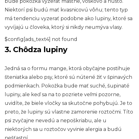
bude pokožka vyzerať mastne, voskovo a husto.
Niektorí psi budú mať kvasnicovú vôňu; tento typ
má tendenciu vyzerať podobne ako lupiny, ktoré sa
vyvíjajú u človeka, ktorý si nikdy neumýva vlasy.
$config[ads_text4] not found
3. Chôdza lupiny
Jedná sa o formu mange, ktorá obyčajne postihuje
šteniatka alebo psy, ktoré sú nútené žiť v špinavých
podmienkach. Pokožka bude mať suché, šupinaté
lupiny, ale keď sa na to pozriete veľmi pozorne,
uvidíte, že biele vločky sa skutočne pohybujú. Je to
preto, že lupiny sú vlastne zamorenie roztočmi. Títo
psi zvyčajne nevedú a nepoškriabu, ale u
niektorých sa u roztočov vyvinie alergia a budú
nešťastní.