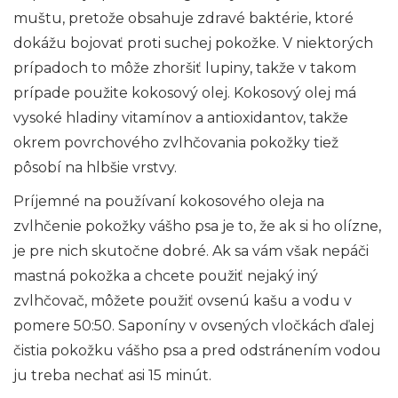
muštu, pretože obsahuje zdravé baktérie, ktoré
dokážu bojovať proti suchej pokožke. V niektorých
prípadoch to môže zhoršiť lupiny, takže v takom
prípade použite kokosový olej. Kokosový olej má
vysoké hladiny vitamínov a antioxidantov, takže
okrem povrchového zvlhčovania pokožky tiež
pôsobí na hlbšie vrstvy.
Príjemné na používaní kokosového oleja na
zvlhčenie pokožky vášho psa je to, že ak si ho olízne,
je pre nich skutočne dobré. Ak sa vám však nepáči
mastná pokožka a chcete použiť nejaký iný
zvlhčovač, môžete použiť ovsenú kašu a vodu v
pomere 50:50. Saponíny v ovsených vločkách ďalej
čistia pokožku vášho psa a pred odstránením vodou
ju treba nechať asi 15 minút.