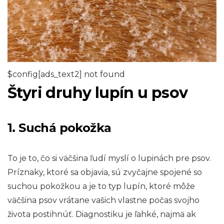
$config[ads_text2] not found
Štyri druhy lupín u psov
1. Suchá pokožka
To je to, čo si väčšina ľudí myslí o lupinách pre psov.
Príznaky, ktoré sa objavia, sú zvyčajne spojené so
suchou pokožkou a je to typ lupín, ktoré môže
väčšina psov vrátane vašich vlastne počas svojho
života postihnúť. Diagnostiku je ľahké, najmä ak