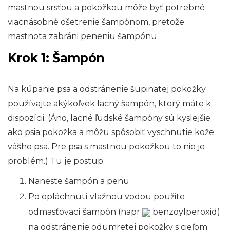
mastnou srsťou a pokožkou môže byť potrebné
viacnásobné ošetrenie šampónom, pretože
mastnota zabráni peneniu šampónu.
Krok 1: Šampón
Na kúpanie psa a odstránenie šupinatej pokožky
používajte akýkoľvek lacný šampón, ktorý máte k
dispozícii. (Áno, lacné ľudské šampóny sú kyslejšie
ako psia pokožka a môžu spôsobiť vyschnutie kože
vášho psa. Pre psa s mastnou pokožkou to nie je
problém.) Tu je postup:
Naneste šampón a penu.
Po opláchnutí vlažnou vodou použite
odmasťovací šampón (napr
benzoylperoxid)
na odstránenie odumretej pokožky s cieľom