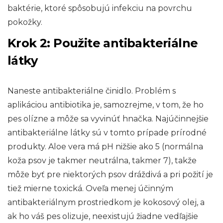
baktérie, ktoré spôsobujú infekciu na povrchu
pokožky.
Krok 2: Použite antibakteriálne
látky
Naneste antibakteriálne činidlo. Problém s
aplikáciou antibiotika je, samozrejme, v tom, že ho
pes olízne a môže sa vyvinúť hnačka. Najúčinnejšie
antibakteriálne látky sú v tomto prípade prírodné
produkty. Aloe vera má pH nižšie ako 5 (normálna
koža psov je takmer neutrálna, takmer 7), takže
môže byť pre niektorých psov dráždivá a pri požití je
tiež mierne toxická. Oveľa menej účinným
antibakteriálnym prostriedkom je kokosový olej, a
ak ho váš pes olizuje, neexistujú žiadne vedľajšie