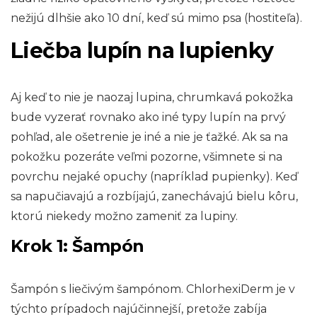
nežijú dlhšie ako 10 dní, keď sú mimo psa (hostiteľa).
Liečba lupín na lupienky
Aj keď to nie je naozaj lupina, chrumkavá pokožka
bude vyzerať rovnako ako iné typy lupín na prvý
pohľad, ale ošetrenie je iné a nie je ťažké. Ak sa na
pokožku pozeráte veľmi pozorne, všimnete si na
povrchu nejaké opuchy (napríklad pupienky). Keď
sa napučiavajú a rozbíjajú, zanechávajú bielu kôru,
ktorú niekedy možno zameniť za lupiny.
Krok 1: Šampón
Šampón s liečivým šampónom. ChlorhexiDerm je v
týchto prípadoch najúčinnejší, pretože zabíja