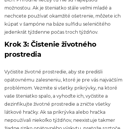
možnosťou. Ak je šteniatko stále veľmi mladé a
nechcete používať okamžité ošetrenie, môžete ich
kúpať v šampóne na báze sulfidu seleničitého
jedenkrát týždenne počas troch týždňov.
Krok 3: Čistenie životného
prostredia
Vyčistite životné prostredie, aby ste predišli
opätovnému zalesneniu, ktoré je pre vás najväčším
problémom. Vezmite si všetky prikrývky, na ktoré
vaše šteniatko spalo, a vyhoďte ich, vyčistite a
dezinfikujte životné prostredie a zničte všetky
látkové hračky. Ak sa prikrývka alebo hračka
nepoužívali niekoľko týždňov, neexistuje takmer
žiadne riziko opätovného výskytu, pretože roztoče