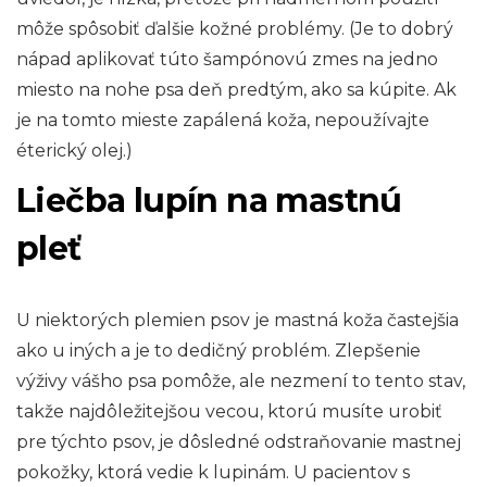
môže spôsobiť ďalšie kožné problémy. (Je to dobrý
nápad aplikovať túto šampónovú zmes na jedno
miesto na nohe psa deň predtým, ako sa kúpite. Ak
je na tomto mieste zapálená koža, nepoužívajte
éterický olej.)
Liečba lupín na mastnú
pleť
U niektorých plemien psov je mastná koža častejšia
ako u iných a je to dedičný problém. Zlepšenie
výživy vášho psa pomôže, ale nezmení to tento stav,
takže najdôležitejšou vecou, ​​ktorú musíte urobiť
pre týchto psov, je dôsledné odstraňovanie mastnej
pokožky, ktorá vedie k lupinám. U pacientov s