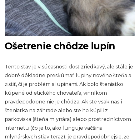
Ošetrenie chôdze lupín
Tento stav je v súčasnosti dosť zriedkavý, ale stále je
dobré dôkladne preskúmať lupiny nového šteňa a
zistiť, či je problém s lupinami. Ak bolo šteniatko
kúpené od etického chovateľa, vinníkom
pravdepodobne nie je chôdza. Ak ste však našli
šteniatka na záhrade alebo ste ho kúpili z
parkoviska (šteňa mlynára) alebo prostredníctvom
internetu (čo je to, ako funguje väčšina
mlynárskych štiav teraz), je pravdepodobnejšie, že