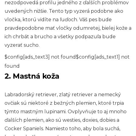
nezodpovedá profilu jedného z ďalších problémov
uvedených nižšie. Tento typ vyzerá podobne ako
vločka, ktorú vidíte na ľuďoch. Váš pes bude
pravdepodobne mať vločky odumretej, bielej kože a
ich chrbát a brucho a všetky podpazuľa bude
vyzerať sucho.
$config[ads_text3] not found$config[ads_text1] not
found
2. Mastná koža
Labradorský retriever, zlatý retriever a nemecký
ovčiak sú niektoré z bežných plemien, ktoré trpia
týmto mastným lupinami. Ovplyvňuje to aj mnoho
ďalších plemien, ako sú westies, doxies, dobies a
Cocker Spaniels. Namiesto toho, aby bola suchá,