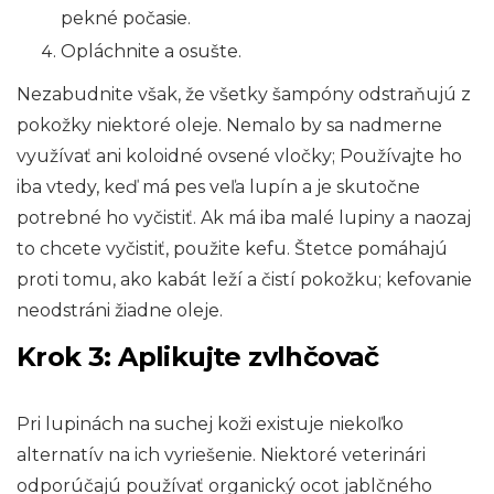
pekné počasie.
Opláchnite a osušte.
Nezabudnite však, že všetky šampóny odstraňujú z
pokožky niektoré oleje. Nemalo by sa nadmerne
využívať ani koloidné ovsené vločky; Používajte ho
iba vtedy, keď má pes veľa lupín a je skutočne
potrebné ho vyčistiť. Ak má iba malé lupiny a naozaj
to chcete vyčistiť, použite kefu. Štetce pomáhajú
proti tomu, ako kabát leží a čistí pokožku; kefovanie
neodstráni žiadne oleje.
Krok 3: Aplikujte zvlhčovač
Pri lupinách na suchej koži existuje niekoľko
alternatív na ich vyriešenie. Niektoré veterinári
odporúčajú používať organický ocot jablčného