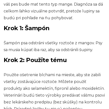
váš pes bude mať tento typ mange. Diagnóza sa dá
celkom ľahko vizuálne potvrdiť, pretože lupiny sa
budú pri pohľade na ňu pohybovať.
Krok 1: Šampón
Šampón psa odstráni všetky roztoče z mangov. Psy
sa musia kúpať iba raz, aby sa odstránili šupiny.
Krok 2: Použite tému
Použite ošetrenie blchami na mieste, aby ste zabili
všetky zostávajúce roztoče. Môžete použiť
produkty ako selamektín, fipronil alebo moxidektín.
Veterinári budú tieto výrobky predávať vášmu psovi
bez lekárskeho predpisu (bez skúšky) na kontrolu
bĺch. Prírodné liečby tu nie sú najlepšou