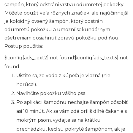
šampón, ktorý odstráni vrstvu odumretej pokožky.
Môžete použiť veľa rôznych značiek, ale najúčinnejší
je koloidný ovsený šampón, ktorý odstráni
odumretú pokožku a umožní sekundárnym
ošetreniam dosiahnuť zdravú pokožku pod ňou.
Postup použitia:
$config[ads_text2] not found$config[ads_text3] not
found
Uistite sa, že voda z kúpeľa je vlažná (nie
horúca!).
Navlhčite pokožku vášho psa.
Po aplikácii šampónu nechajte šampón pôsobiť
asi 10 minút. Ak sa vám zdá príliš dlhé čakanie s
mokrým psom, vydajte sa na krátku
prechádzku, keď sú pokryté šampónom, ak je