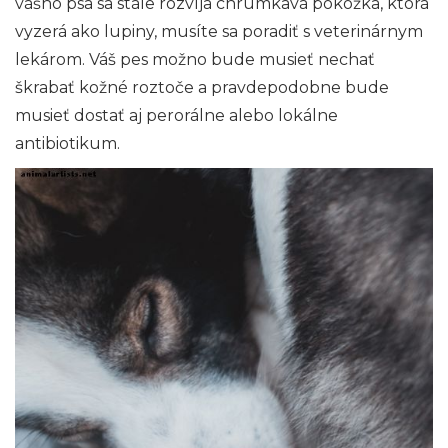
vášho psa sa stále rozvíja chrumkavá pokožka, ktorá
vyzerá ako lupiny, musíte sa poradiť s veterinárnym
lekárom. Váš pes možno bude musieť nechať
škrabať kožné roztoče a pravdepodobne bude
musieť dostať aj perorálne alebo lokálne
antibiotikum.