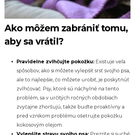
Ako môžem zabrániť tomu,
aby sa vrátil?
Pravidelne zvlhčujte pokožku:
Existuje veľa
spôsobov, ako si môžete vylepšiť srsť svojho psa,
ale to najlepšie, čo môžete urobiť, je poskytnúť
zvlhčovač. Psy, ktoré sú náchylné na tento
problém, sa v určitých ročných obdobiach
zvyčajne zhoršujú, takže buďte proaktívny a
pred vznikom problému ošetrujte pokožku
kokosovým olejom.
Vylepšite stravu svojho psa:
Prezrite si suché