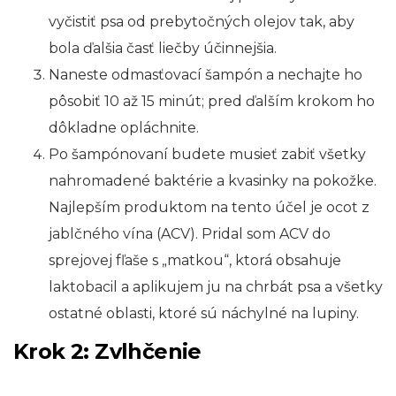
vyčistiť psa od prebytočných olejov tak, aby
bola ďalšia časť liečby účinnejšia.
Naneste odmasťovací šampón a nechajte ho
pôsobiť 10 až 15 minút; pred ďalším krokom ho
dôkladne opláchnite.
Po šampónovaní budete musieť zabiť všetky
nahromadené baktérie a kvasinky na pokožke.
Najlepším produktom na tento účel je ocot z
jablčného vína (ACV). Pridal som ACV do
sprejovej fľaše s „matkou“, ktorá obsahuje
laktobacil a aplikujem ju na chrbát psa a všetky
ostatné oblasti, ktoré sú náchylné na lupiny.
Krok 2: Zvlhčenie