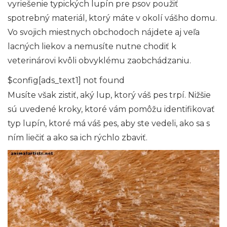
vyriešenie typických lupín pre psov použiť
spotrebný materiál, ktorý máte v okolí vášho domu.
Vo svojich miestnych obchodoch nájdete aj veľa
lacných liekov a nemusíte nutne chodiť k
veterinárovi kvôli obvyklému zaobchádzaniu.
$config[ads_text1] not found
Musíte však zistiť, aký lup, ktorý váš pes trpí. Nižšie
sú uvedené kroky, ktoré vám pomôžu identifikovať
typ lupín, ktoré má váš pes, aby ste vedeli, ako sa s
ním liečiť a ako sa ich rýchlo zbaviť.