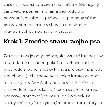
väčšina z nás vidí u psov, a hoci liečba môže nejaký
čas trvať, je pomerne priama. Jednoducho
povedané, musíte zlepšiť kvalitu plemena vášho
psa zavedením zmien v strave a ponúkaním
pravidelných šampónov a hydratácií.
Krok 1: Zmeňte stravu svojho psa
Zdravá strava je prvý spôsob, ako vyriešiť lupiny psov
sekundárne na suchú pokožku. Nehovorím len o
prechode z jednej značky krmiva pre psov na predaj
v obchode. (Približne 40% suchých krmív pre psov
testovaných v AVMA obsahovalo veci, ktoré neboli
ani uvedené na zložkách. Značka suchého krmiva
pre psov, ktorá tvrdí, že rieši suchú pokožku a
lupiny, môže byť len tým istým produktom, ktorý ste