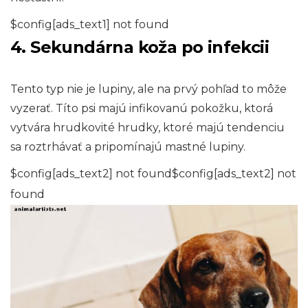
$config[ads_text1] not found
4. Sekundárna koža po infekcii
Tento typ nie je lupiny, ale na prvý pohľad to môže
vyzerať. Títo psi majú infikovanú pokožku, ktorá
vytvára hrudkovité hrudky, ktoré majú tendenciu
sa roztrhávať a pripomínajú mastné lupiny.
$config[ads_text2] not found$config[ads_text2] not
found