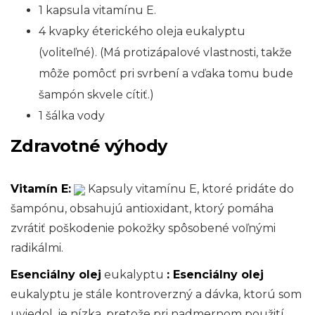
1 kapsula vitamínu E.
4 kvapky éterického oleja eukalyptu
(voliteľné). (Má protizápalové vlastnosti, takže
môže pomôcť pri svrbení a vďaka tomu bude
šampón skvele cítiť.)
1 šálka vody
Zdravotné výhody
Vitamín E:
Kapsuly vitamínu E, ktoré pridáte do
šampónu, obsahujú antioxidant, ktorý pomáha
zvrátiť poškodenie pokožky spôsobené voľnými
radikálmi.
Esenciálny olej
eukalyptu
: Esenciálny olej
eukalyptu je stále kontroverzný a dávka, ktorú som
uviedol, je nízka, pretože pri nadmernom použití