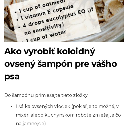
Ako vyrobiť koloidný
ovsený šampón pre vášho
psa
Do šampónu primiešajte tieto zložky:
1 šálka ovsených vločiek (pokiaľ je to možné, v
mixéri alebo kuchynskom robote zmiešajte čo
najjemnejšie)