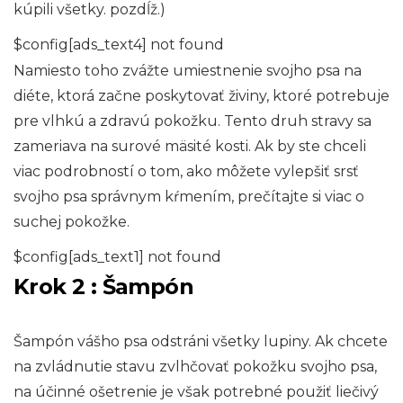
kúpili všetky. pozdĺž.)
$config[ads_text4] not found
Namiesto toho zvážte umiestnenie svojho psa na
diéte, ktorá začne poskytovať živiny, ktoré potrebuje
pre vlhkú a zdravú pokožku. Tento druh stravy sa
zameriava na surové mäsité kosti. Ak by ste chceli
viac podrobností o tom, ako môžete vylepšiť srsť
svojho psa správnym kŕmením, prečítajte si viac o
suchej pokožke.
$config[ads_text1] not found
Krok 2
: Šampón
Šampón vášho psa odstráni všetky lupiny. Ak chcete
na zvládnutie stavu zvlhčovať pokožku svojho psa,
na účinné ošetrenie je však potrebné použiť liečivý