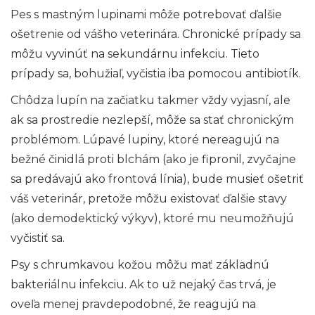
Pes s mastným lupinami môže potrebovať ďalšie
ošetrenie od vášho veterinára. Chronické prípady sa
môžu vyvinúť na sekundárnu infekciu. Tieto
prípady sa, bohužiaľ, vyčistia iba pomocou antibiotík.
Chôdza lupín na začiatku takmer vždy vyjasní, ale
ak sa prostredie nezlepší, môže sa stať chronickým
problémom. Lúpavé lupiny, ktoré nereagujú na
bežné činidlá proti blchám (ako je fipronil, zvyčajne
sa predávajú ako frontová línia), bude musieť ošetriť
váš veterinár, pretože môžu existovať ďalšie stavy
(ako demodektický výkyv), ktoré mu neumožňujú
vyčistiť sa.
Psy s chrumkavou kožou môžu mať základnú
bakteriálnu infekciu. Ak to už nejaký čas trvá, je
oveľa menej pravdepodobné, že reagujú na