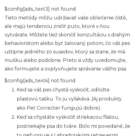
$config[ads_text3] not found
Tieto metódy môžu udržiavať vaše oblečenie čisté,
ale majú tendenciu zničiť puto, ktoré s ňou
vytvárate. Môžete tiež skončiť konzultáciu s drahým
behavioristom alebo byť žalovaný potom, čo váš pes
uštipne jedného zo susedov, ktorý sa stane, že má
mušku alebo podobne. Preto si vždy uvedomujte,
ako formujete a ovplyvňujete správanie vášho psa.
$config[ads_text4] not found
Keď sa váš pes chystá vyskočiť, odložte
plastovú tašku. To ju vyľakáva. (Aj produkty
ako Pet Correcter fungujú dobre).
Keď sa chystáte vyskočiť striekacou fľašou,
postriekajte psa do tváre. Bolo mi povedané, že
to nefunguje s Labradorskými retrievermi,