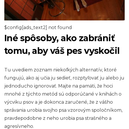
$config[ads_text2] not found
Iné spôsoby, ako zabrániť
tomu, aby váš pes vyskočil
Tu uvediem zoznam niekoľkých alternatív, ktoré
fungujú, ako aj učia ju sedieť, rozptyľovať ju alebo ju
jednoducho ignorovať. Majte na pamäti, že hoci
mnohé z týchto metód sú odporúčané v knihách o
výcviku psov a je dokonca zaručené, že z vášho
správania urobia svojho psa vzorovým spoločníkom,
pravdepodobne z neho urobia psa strašného a
agresívneho.