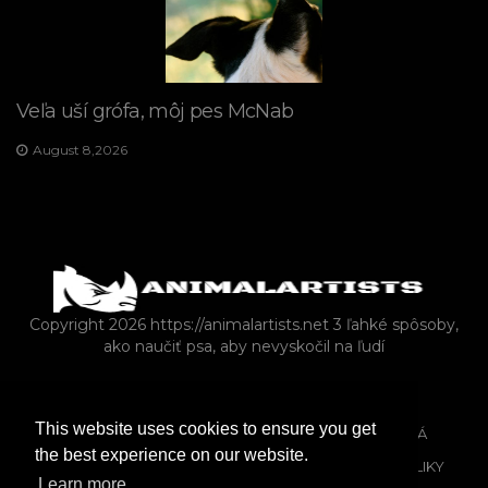
Veľa uší grófa, môj pes McNab
August 8,2026
Copyright 2026 https://animalartists.net
3 ľahké spôsoby,
ako naučiť psa, aby nevyskočil na ľudí
VLASTNÍCTVO DOMÁCICH MILÁČIKOV
This website uses cookies to ensure you get
HOSPODÁRSKE ZVIERATÁ AKO DOMÁCE ZVIERATÁ
the best experience on our website.
ZVER A RASTLINSTVO
EXOTICKÉ ZVIERATÁ
KRÁLIKY
Learn more