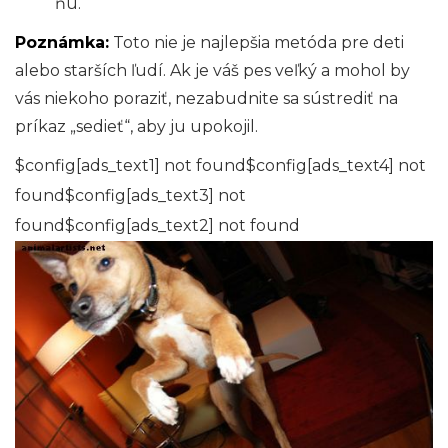
ňu.
Poznámka:
Toto nie je najlepšia metóda pre deti
alebo starších ľudí. Ak je váš pes veľký a mohol by
vás niekoho poraziť, nezabudnite sa sústrediť na
príkaz „sedieť“, aby ju upokojil.
$config[ads_text1] not found$config[ads_text4] not
found$config[ads_text3] not
found$config[ads_text2] not found