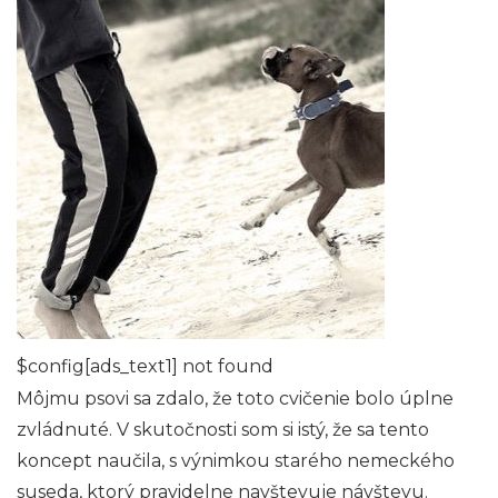
$config[ads_text1] not found
Môjmu psovi sa zdalo, že toto cvičenie bolo úplne
zvládnuté. V skutočnosti som si istý, že sa tento
koncept naučila, s výnimkou starého nemeckého
suseda, ktorý pravidelne navštevuje návštevu.