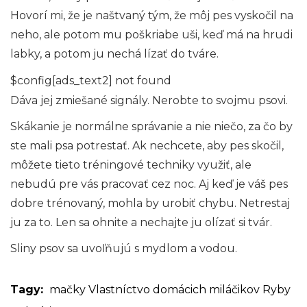
Hovorí mi, že je naštvaný tým, že môj pes vyskočil na
neho, ale potom mu poškriabe uši, keď má na hrudi
labky, a potom ju nechá lízať do tváre.
$config[ads_text2] not found
Dáva jej zmiešané signály. Nerobte to svojmu psovi.
Skákanie je normálne správanie a nie niečo, za čo by
ste mali psa potrestať. Ak nechcete, aby pes skočil,
môžete tieto tréningové techniky využiť, ale
nebudú pre vás pracovať cez noc. Aj keď je váš pes
dobre trénovaný, mohla by urobiť chybu. Netrestaj
ju za to. Len sa ohnite a nechajte ju olízať si tvár.
Sliny psov sa uvoľňujú s mydlom a vodou.
Tagy:
mačky
Vlastníctvo domácich miláčikov
Ryby