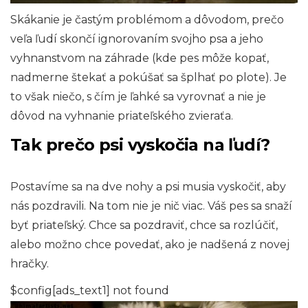
Skákanie je častým problémom a dôvodom, prečo
veľa ľudí skončí ignorovaním svojho psa a jeho
vyhnanstvom na záhrade (kde pes môže kopať,
nadmerne štekať a pokúšať sa šplhať po plote). Je
to však niečo, s čím je ľahké sa vyrovnať a nie je
dôvod na vyhnanie priateľského zvieraťa.
Tak prečo psi vyskočia na ľudí?
Postavíme sa na dve nohy a psi musia vyskočiť, aby
nás pozdravili. Na tom nie je nič viac. Váš pes sa snaží
byť priateľský. Chce sa pozdraviť, chce sa rozlúčiť,
alebo možno chce povedať, ako je nadšená z novej
hračky.
$config[ads_text1] not found