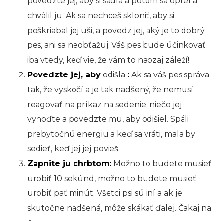
povedzte jej, aby si sadla a potom sa oprel a
chválil ju. Ak sa nechceš skloniť, aby si
poškriabal jej uši, a povedz jej, aký je to dobrý
pes, ani sa neobťažuj. Váš pes bude účinkovať
iba vtedy, keď vie, že vám to naozaj záleží!
Povedzte jej, aby
odišla
:
Ak sa váš pes správa
tak, že vyskočí a je tak nadšený, že nemusí
reagovať na príkaz na sedenie, niečo jej
vyhoďte a povedzte mu, aby odišiel. Spáli
prebytočnú energiu a keď sa vráti, mala by
sedieť, keď jej jej povieš.
Zapnite ju chrbtom:
Možno to budete musieť
urobiť 10 sekúnd, možno to budete musieť
urobiť päť minút. Všetci psi sú iní a ak je
skutočne nadšená, môže skákať ďalej. Čakaj na