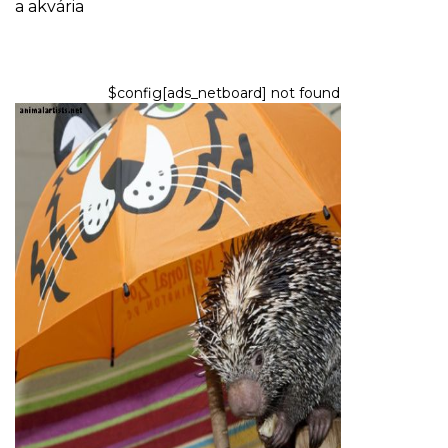
a akvária
$config[ads_netboard] not found
EXOTICKÉ ZVIERATÁ
Zoznam 40 vzácnych a
jedinečných exotických
domácich miláčikov
8,2026