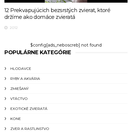
12 Prekvapujúcich bezsrstých zvierat, ktoré
držíme ako domáce zvieratá
2012
$config[ads_neboscreb] not found
POPULÁRNE KATEGÓRIE
HLODAVCE
RYBY A AKVÁRIA
ZMIEŠANÝ
VTÁCTVO
EXOTICKÉ ZVIERATÁ
KONE
ZVER A RASTLINSTVO