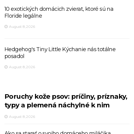
10 exotických domácich zvierat, ktoré sú na
Floride legálne
August 8,2026
Hedgehog's Tiny Little Kýchanie nás totálne
posadol
August 8,2026
Poruchy kože psov: príčiny, príznaky,
typy a plemená náchylné k nim
August 8,2026
Ako sa starať o svojho domáceho miláčika