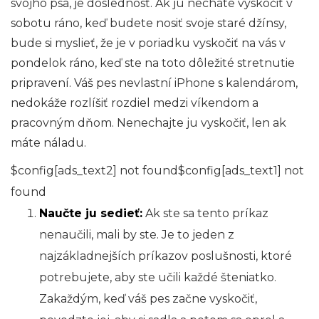
svojho psa, je dôslednosť. Ak ju necháte vyskočiť v
sobotu ráno, keď budete nosiť svoje staré džínsy,
bude si myslieť, že je v poriadku vyskočiť na vás v
pondelok ráno, keď ste na toto dôležité stretnutie
pripravení. Váš pes nevlastní iPhone s kalendárom,
nedokáže rozlíšiť rozdiel medzi víkendom a
pracovným dňom. Nenechajte ju vyskočiť, len ak
máte náladu.
$config[ads_text2] not found$config[ads_text1] not
found
Naučte ju sedieť:
Ak ste sa tento príkaz
nenaučili, mali by ste. Je to jeden z
najzákladnejších príkazov poslušnosti, ktoré
potrebujete, aby ste učili každé šteniatko.
Zakaždým, keď váš pes začne vyskočiť,