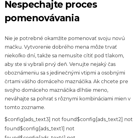
Nespechajte proces
pomenovávania
Nie je potrebné okamžite pomenovať svoju novú
mačku. Vytvorenie dobrého mena môže trvať
niekoľko dní, takže sa nemusíte cítiť pod tlakom,
aby ste si vybrali prvý deň. Venujte nejaký čas
oboznámeniu sa s jedinečnými vtipmi a osobnými
črtami vášho domáceho maznáčika. Ak chcete pre
svojho domáceho maznáčika dlhšie meno,
neváhajte sa pohrať s rôznymi kombináciami mien v
tomto zozname.
$config[ads_text3] not found$config[ads_text2] not
found$config[ads_text1] not
found$config[ads_text4] not