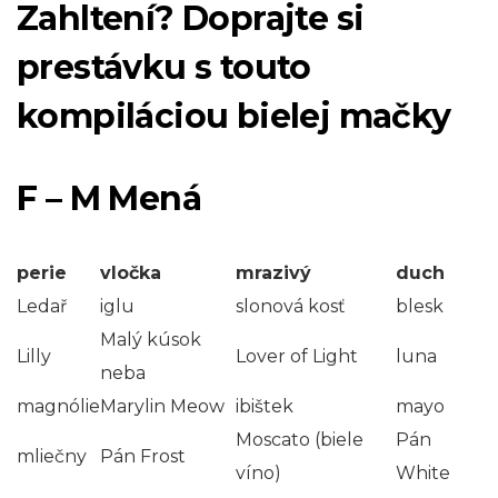
Zahltení? Doprajte si
prestávku s touto
kompiláciou bielej mačky
F – M Mená
perie
vločka
mrazivý
duch
Ledař
iglu
slonová kosť
blesk
Malý kúsok
Lilly
Lover of Light
luna
neba
magnólie
Marylin Meow
ibištek
mayo
Moscato (biele
Pán
mliečny
Pán Frost
víno)
White