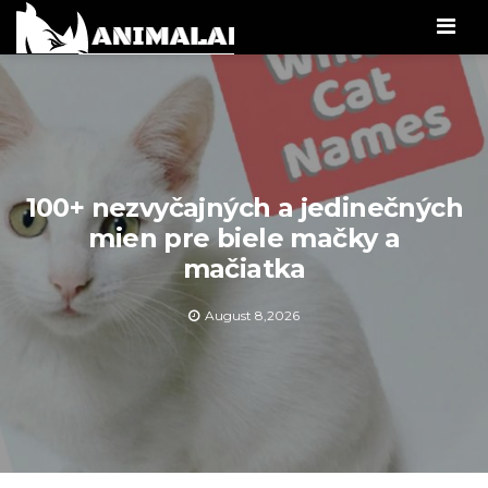
Men
100+ nezvyčajných a jedinečných
mien pre biele mačky a
mačiatka
August 8,2026