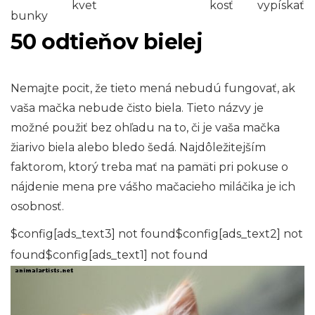
kvet
kosť
vypískať
bunky
50 odtieňov bielej
Nemajte pocit, že tieto mená nebudú fungovať, ak
vaša mačka nebude čisto biela. Tieto názvy je
možné použiť bez ohľadu na to, či je vaša mačka
žiarivo biela alebo bledo šedá. Najdôležitejším
faktorom, ktorý treba mať na pamäti pri pokuse o
nájdenie mena pre vášho mačacieho miláčika je ich
osobnosť.
$config[ads_text3] not found$config[ads_text2] not
found$config[ads_text1] not found