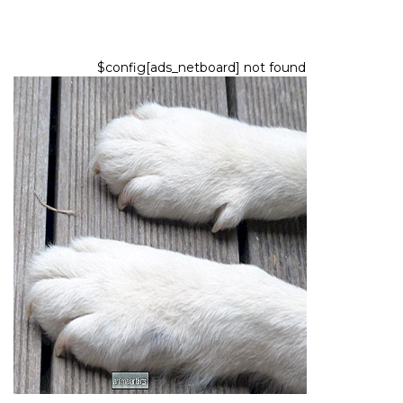
$config[ads_netboard] not found
PSOV
Odstránenie pazúrikov u psov:
Je to naozaj potrebné?
8,2026