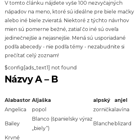
V tomto článku nájdete vyše 100 nezvyčajných
nápadov na meno, ktoré sú ideálne pre biele mačky
alebo iné biele zvieratá. Niektoré z týchto návrhov
mien sú pomerne bežné, zatiaľ čo iné sú oveľa
jedinečnejšie a nejasnejšie. Mená sú usporiadané
podľa abecedy - nie podľa témy - nezabudnite si
prečítať celý zoznam!
$config[ads_text1] not found
Názvy A – B
Alabastor
Aljaška
alpský
anjel
Angelica
popol
zornička
lavína
Blanco (španielsky výraz
Bailey
Blanche
blizard
„biely“)
Krvné