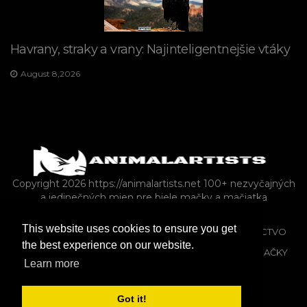
Havrany, straky a vrany: Najinteligentnejšie vtáky
August 8,2026
Copyright 2026 https://animalartists.net
100+ nezvyčajných
a jedinečných mien pre biele mačky a mačiatka
This website uses cookies to ensure you get
KONE
VLASTNÍCTVO DOMÁCICH MILÁČIKOV
VTÁCTVO
the best experience on our website.
ZVER A RASTLINSTVO
PLAZY A OBOJŽIVELNÍKY
MAČKY
Learn more
ZMIEŠANÝ
PSY
Got it!