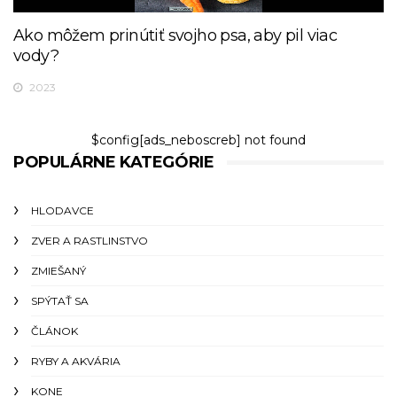
Ako môžem prinútiť svojho psa, aby pil viac
vody?
2023
$config[ads_neboscreb] not found
POPULÁRNE KATEGÓRIE
HLODAVCE
ZVER A RASTLINSTVO
ZMIEŠANÝ
SPÝTAŤ SA
ČLÁNOK
RYBY A AKVÁRIA
KONE