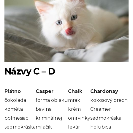
Názvy C – D
Plátno
Casper
Chalk
Chardonay
čokoláda
forma oblaku
mrak
kokosový orech
kométa
bavlna
krém
Creamer
polmesiac
kriminálnej
omrvinky
sedmokráska
sedmokráska
miláčik
lekár
holubica