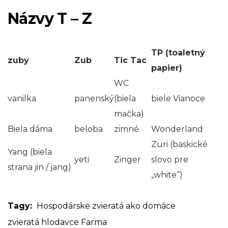
Názvy T – Z
TP (toaletný
zuby
Zub
Tic Tac
papier)
WC
vanilka
panenský
(biela
biele Vianoce
mačka)
Biela dáma
beloba
zimné
Wonderland
Zuri (baskické
Yang (biela
yeti
Zinger
slovo pre
strana jin / jang)
„white“)
Tagy:
Hospodárske zvieratá ako domáce
zvieratá
hlodavce
Farma