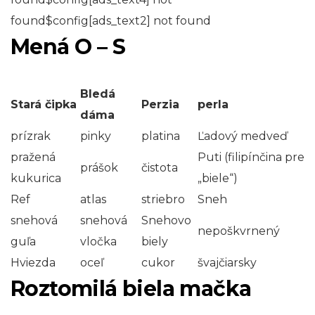
found$config[ads_text2] not found
Mená O – S
Bledá
Stará čipka
Perzia
perla
dáma
prízrak
pinky
platina
Ľadový medveď
pražená
Puti (filipínčina pre
prášok
čistota
kukurica
„biele“)
Ref
atlas
striebro
Sneh
snehová
snehová
Snehovo
nepoškvrnený
guľa
vločka
biely
Hviezda
oceľ
cukor
švajčiarsky
Roztomilá biela mačka