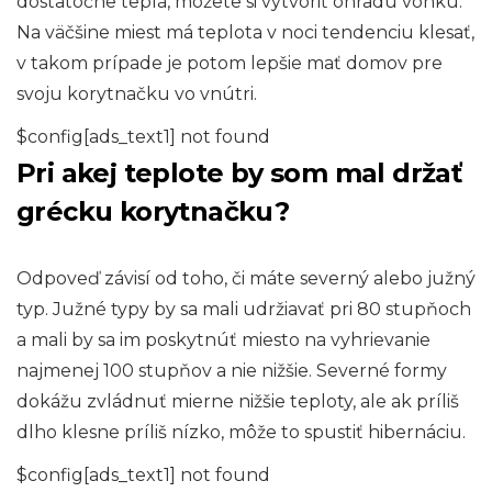
dostatočne teplá, môžete si vytvoriť ohradu vonku.
Na väčšine miest má teplota v noci tendenciu klesať,
v takom prípade je potom lepšie mať domov pre
svoju korytnačku vo vnútri.
$config[ads_text1] not found
Pri akej teplote by som mal držať
grécku korytnačku?
Odpoveď závisí od toho, či máte severný alebo južný
typ. Južné typy by sa mali udržiavať pri 80 stupňoch
a mali by sa im poskytnúť miesto na vyhrievanie
najmenej 100 stupňov a nie nižšie. Severné formy
dokážu zvládnuť mierne nižšie teploty, ale ak príliš
dlho klesne príliš nízko, môže to spustiť hibernáciu.
$config[ads_text1] not found