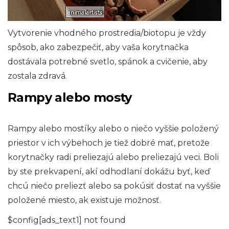
Vytvorenie vhodného prostredia/biotopu je vždy
spôsob, ako zabezpečiť, aby vaša korytnačka
dostávala potrebné svetlo, spánok a cvičenie, aby
zostala zdravá.
Rampy alebo mosty
Rampy alebo mostíky alebo o niečo vyššie položený
priestor v ich výbehoch je tiež dobré mať, pretože
korytnačky radi preliezajú alebo preliezajú veci. Boli
by ste prekvapení, akí odhodlaní dokážu byť, keď
chcú niečo preliezť alebo sa pokúsiť dostať na vyššie
položené miesto, ak existuje možnosť.
$config[ads_text1] not found