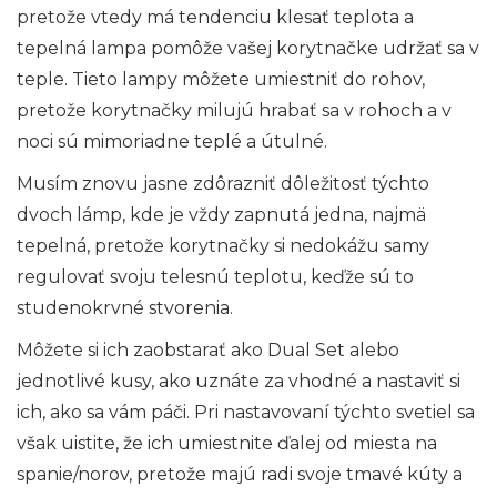
pretože vtedy má tendenciu klesať teplota a
tepelná lampa pomôže vašej korytnačke udržať sa v
teple. Tieto lampy môžete umiestniť do rohov,
pretože korytnačky milujú hrabať sa v rohoch a v
noci sú mimoriadne teplé a útulné.
Musím znovu jasne zdôrazniť dôležitosť týchto
dvoch lámp, kde je vždy zapnutá jedna, najmä
tepelná, pretože korytnačky si nedokážu samy
regulovať svoju telesnú teplotu, keďže sú to
studenokrvné stvorenia.
Môžete si ich zaobstarať ako Dual Set alebo
jednotlivé kusy, ako uznáte za vhodné a nastaviť si
ich, ako sa vám páči. Pri nastavovaní týchto svetiel sa
však uistite, že ich umiestnite ďalej od miesta na
spanie/norov, pretože majú radi svoje tmavé kúty a