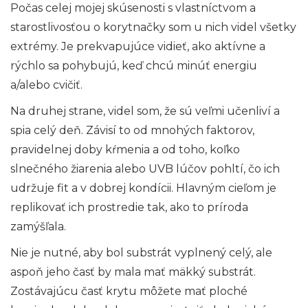
Počas celej mojej skúsenosti s vlastníctvom a
starostlivosťou o korytnačky som u nich videl všetky
extrémy. Je prekvapujúce vidieť, ako aktívne a
rýchlo sa pohybujú, keď chcú minúť energiu
a/alebo cvičiť.
Na druhej strane, videl som, že sú veľmi učenliví a
spia celý deň. Závisí to od mnohých faktorov,
pravidelnej doby kŕmenia a od toho, koľko
slnečného žiarenia alebo UVB lúčov pohltí, čo ich
udržuje fit a v dobrej kondícii. Hlavným cieľom je
replikovať ich prostredie tak, ako to príroda
zamýšľala.
Nie je nutné, aby bol substrát vyplnený celý, ale
aspoň jeho časť by mala mať mäkký substrát.
Zostávajúcu časť krytu môžete mať ploché