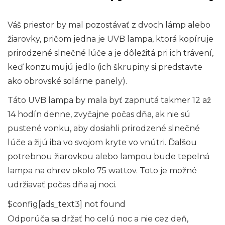
Váš priestor by mal pozostávať z dvoch lámp alebo
žiarovky, pričom jedna je UVB lampa, ktorá kopíruje
prirodzené slnečné lúče a je dôležitá pri ich trávení,
keď konzumujú jedlo (ich škrupiny si predstavte
ako obrovské solárne panely).
Táto UVB lampa by mala byť zapnutá takmer 12 až
14 hodín denne, zvyčajne počas dňa, ak nie sú
pustené vonku, aby dosiahli prirodzené slnečné
lúče a žijú iba vo svojom kryte vo vnútri. Ďalšou
potrebnou žiarovkou alebo lampou bude tepelná
lampa na ohrev okolo 75 wattov. Toto je možné
udržiavať počas dňa aj noci.
$config[ads_text3] not found
Odporúča sa držať ho celú noc a nie cez deň,