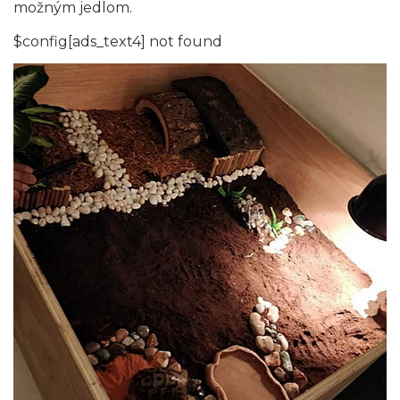
možným jedlom.
$config[ads_text4] not found