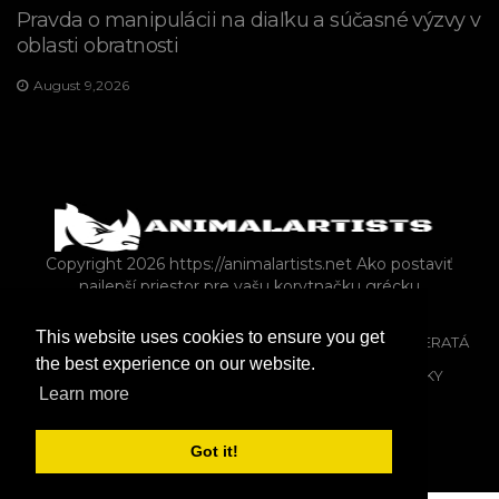
Pravda o manipulácii na diaľku a súčasné výzvy v
oblasti obratnosti
August 9,2026
Copyright 2026 https://animalartists.net
Ako postaviť
najlepší priestor pre vašu korytnačku grécku
This website uses cookies to ensure you get
KONE
HOSPODÁRSKE ZVIERATÁ AKO DOMÁCE ZVIERATÁ
the best experience on our website.
SPÝTAŤ SA
MAČKY
ZMIEŠANÝ
PSY
KRÁLIKY
Learn more
ZVER A RASTLINSTVO
Got it!