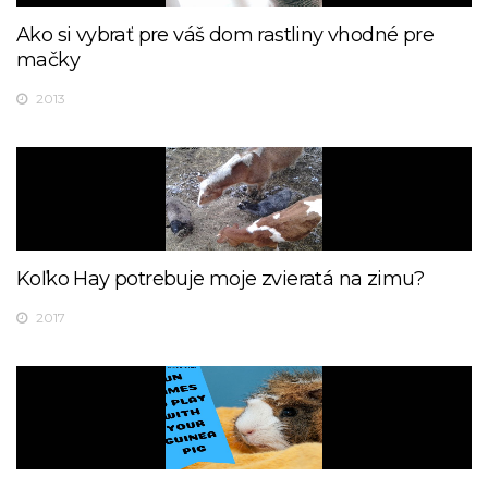
Ako si vybrať pre váš dom rastliny vhodné pre
mačky
2013
Koľko Hay potrebuje moje zvieratá na zimu?
2017