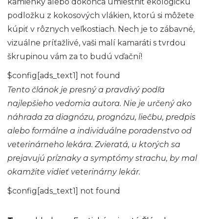
kamienky alebo dokonca umiestniť ekologickú
podložku z kokosových vlákien, ktorú si môžete
kúpiť v rôznych veľkostiach. Nech je to zábavné,
vizuálne príťažlivé, vaši malí kamaráti s tvrdou
škrupinou vám za to budú vďační!
$config[ads_text1] not found
Tento článok je presný a pravdivý podľa
najlepšieho vedomia autora. Nie je určený ako
náhrada za diagnózu, prognózu, liečbu, predpis
alebo formálne a individuálne poradenstvo od
veterinárneho lekára. Zvieratá, u ktorých sa
prejavujú príznaky a symptómy strachu, by mal
okamžite vidieť veterinárny lekár.
$config[ads_text1] not found