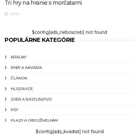
Tri hry na hranie s morčatami
2010
$config[ads_neboscreb] not found
POPULÁRNE KATEGÓRIE
KRÁLIKY
RYBY A AKVÁRIA
ČLÁNOK
HLODAVCE
ZVER A RASTLINSTVO
PSY
PLAZY A OBOJŽIVELNÍKY
$config[ads_kvadrat] not found