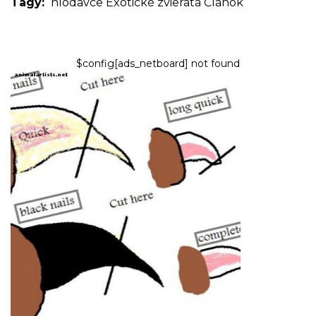
Tagy:
hlodavce
Exotické zvieratá
Článok
$config[ads_netboard] not found
PSY
Poučenie od ženícha:
Orezávanie nechtov, čistenie
uší a kúpele
9,2026