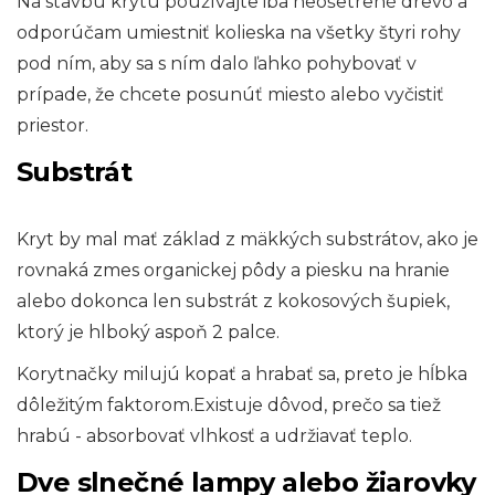
Na stavbu krytu používajte iba neošetrené drevo a
odporúčam umiestniť kolieska na všetky štyri rohy
pod ním, aby sa s ním dalo ľahko pohybovať v
prípade, že chcete posunúť miesto alebo vyčistiť
priestor.
Substrát
Kryt by mal mať základ z mäkkých substrátov, ako je
rovnaká zmes organickej pôdy a piesku na hranie
alebo dokonca len substrát z kokosových šupiek,
ktorý je hlboký aspoň 2 palce.
Korytnačky milujú kopať a hrabať sa, preto je hĺbka
dôležitým faktorom.Existuje dôvod, prečo sa tiež
hrabú - absorbovať vlhkosť a udržiavať teplo.
Dve slnečné lampy alebo žiarovky