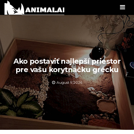
Men
Ako postaviť najlepší priestor
pre vašu korytnačku grécku
August 9,2026