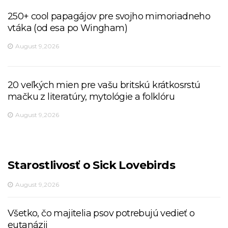
250+ cool papagájov pre svojho mimoriadneho
vtáka (od esa po Wingham)
August 9,2026
20 veľkých mien pre vašu britskú krátkosrstú
mačku z literatúry, mytológie a folklóru
August 9,2026
Starostlivosť o Sick Lovebirds
August 9,2026
Všetko, čo majitelia psov potrebujú vedieť o
eutanázii