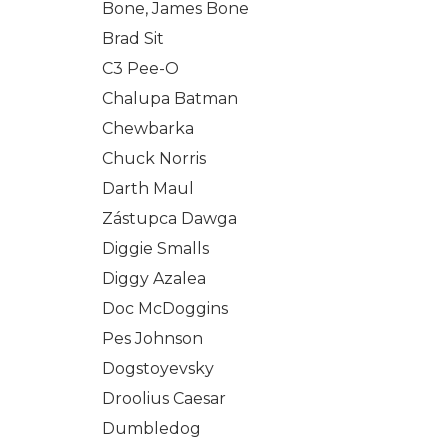
Bone, James Bone
Brad Sit
C3 Pee-O
Chalupa Batman
Chewbarka
Chuck Norris
Darth Maul
Zástupca Dawga
Diggie Smalls
Diggy Azalea
Doc McDoggins
Pes Johnson
Dogstoyevsky
Droolius Caesar
Dumbledog