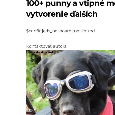
100+ punny a vtipné m
vytvorenie ďalších
$config[ads_netboard] not found
Kontaktovať autora
PLAZY A OBOJŽIVELNÍKY
Ako sa zbaviť ple
vo vašom úli
7,2026