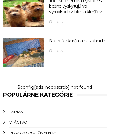
Toxické chemikálie, ktoré sa
bežne vyskytujú vo
výrobkoch z blch a kliešťov
2015
Najlepšie kurčatá na záhrade
2013
$config[ads_neboscreb] not found
POPULÁRNE KATEGÓRIE
FARMA
VTÁCTVO
PLAZY A OBOJŽIVELNÍKY