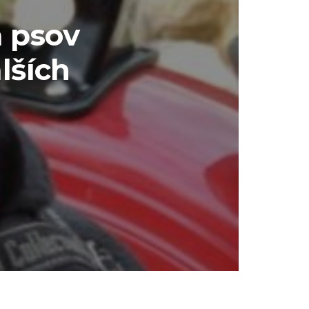
 psov
lších