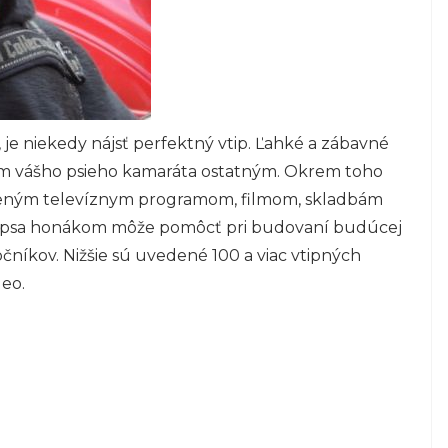
 je niekedy nájsť perfektný vtip. Ľahké a zábavné
m vášho psieho kamaráta ostatným. Okrem toho
beným televíznym programom, filmom, skladbám
o psa honákom môže pomôcť pri budovaní budúcej
čníkov. Nižšie sú uvedené 100 a viac vtipných
deo.