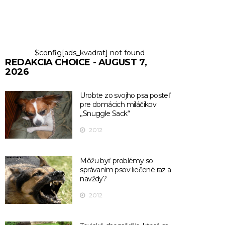
$config[ads_kvadrat] not found
REDAKCIA CHOICE - AUGUST 7,
2026
Urobte zo svojho psa posteľ
pre domácich miláčikov
„Snuggle Sack“
2012
Môžu byť problémy so
správaním psov liečené raz a
navždy?
2012