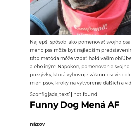
Najlepší spôsob, ako pomenovať svojho psa,
meno psa môže byť najlepším predstavení
táto metóda môže vzdať hold vašim obľú
alebo iným! Napokon, pomenovanie svojh
prezývky, ktorá vyhovuje vášmu psovi spolo
mien psov, kroky na vytvorenie ďalších a vi
$config[ads_text1] not found
Funny Dog Mená AF
názov