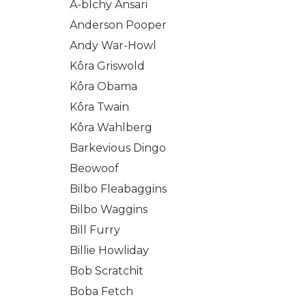
A-blchy Ansari
Anderson Pooper
Andy War-Howl
Kôra Griswold
Kôra Obama
Kôra Twain
Kôra Wahlberg
Barkevious Dingo
Beowoof
Bilbo Fleabaggins
Bilbo Waggins
Bill Furry
Billie Howliday
Bob Scratchit
Boba Fetch