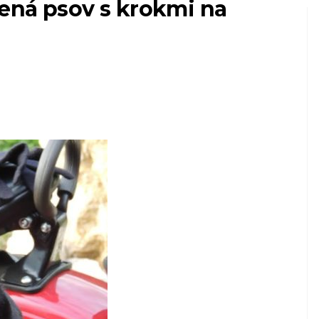
ená psov s krokmi na
HOSPODÁRSKE ZVIERATÁ AKO DOMÁCE Z
Ako sa starať o
sní
svojho prvého
miláčika
7,2026