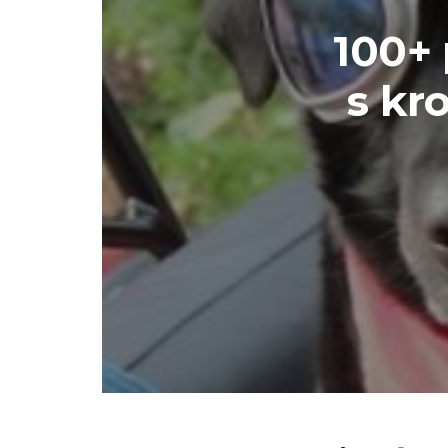
100+
s kr