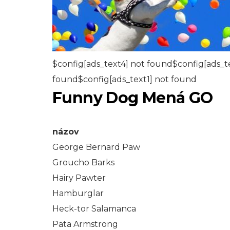
$config[ads_text4] not found$config[ads_t
found$config[ads_text1] not found
Funny Dog Mená GO
názov
George Bernard Paw
Groucho Barks
Hairy Pawter
Hamburglar
Heck-tor Salamanca
Päta Armstrong